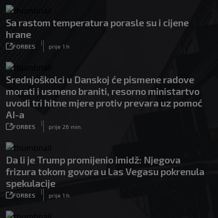
Sa rastom temperatura porasle su i cijene
hrane
|
FORBES
prije 1 h
Srednjoškolci u Danskoj će pismene radove
morati i usmeno braniti, resorno ministartvo
uvodi tri hitne mjere protiv prevara uz pomoć
AI-a
|
FORBES
prije 26 min.
Da li je Trump promijenio imidž: Njegova
frizura tokom govora u Las Vegasu pokrenula
spekulacije
|
FORBES
prije 1 h