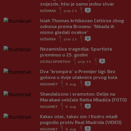
zvijezde, htio je samo jednu stvar
|
|
0
KOŠARKA
prije 2 h
Isiah Thomas kritikovao Celticse zbog
odnosa prema Brownu: "Nikada ih
nismo gledali ovakve"
|
|
0
KOŠARKA
prije 2 h
Nezamisliva tragedija: Sportista
preminuo u 25. godini
|
|
0
OSTALI SPORTOVI
prije 3 h
Dva "krompira" u Premijer ligi: Bez
golova u dvije utakmice prvog kola
|
|
0
NOGOMET
8. aug.
Skandalozno i sramotno: Delije na
Marakani veličale Ratka Mladića (FOTO)
|
|
0
NOGOMET
8. aug.
Kakav otac, takav sin: I Kodro mlađi
pogodio protiv Real Madrida (VIDEO)
|
|
0
NOGOMET
8. aug.