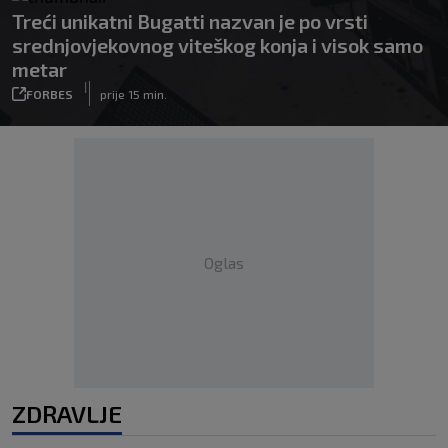
Treći unikatni Bugatti nazvan je po vrsti
srednjovjekovnog viteškog konja i visok samo
metar
|
FORBES
prije 15 min.
Oglas
ZDRAVLJE