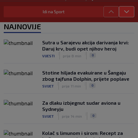
Sudija dosjetljivim komentarom
Idi na Sport
nasmijao publiku nakon žalbe tenisera
(VIDEO)
NAJNOVIJE
|
|
0
TENIS
8. aug.
Haos u Irskoj: Navijač utrčao na teren i
Sutra u Sarajevu akcija darivanja krvi:
nasrnuo na gostujuće fudbalere
Daruj krv, budi opet njihov heroj
(VIDEO)
|
|
|
|
0
VIJESTI
prije 8 min
0
NOGOMET
8. aug.
Stotine hiljada evakuirane u Šangaju
zbog tajfuna Dolphin, prijete poplave
|
|
0
SVIJET
prije 11 min
Za dlaku izbjegnut sudar aviona u
Sydneyju
|
|
0
SVIJET
prije 14 min
Kolač s limunom i sirom: Recept za