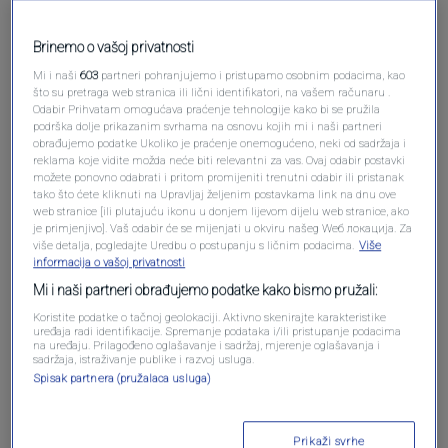
Brinemo o vašoj privatnosti
Pošalji komentar
Mi i naši
603
partneri pohranjujemo i pristupamo osobnim podacima, kao
što su pretraga web stranica ili lični identifikatori, na vašem računaru .
Odabir Prihvatam omogućava praćenje tehnologije kako bi se pružila
podrška dolje prikazanim svrhama na osnovu kojih mi i naši partneri
obrađujemo podatke Ukoliko je praćenje onemogućeno, neki od sadržaja i
reklama koje vidite možda neće biti relevantni za vas. Ovaj odabir postavki
možete ponovno odabrati i pritom promijeniti trenutni odabir ili pristanak
tako što ćete kliknuti na Upravljaj željenim postavkama link na dnu ove
web stranice [ili plutajuću ikonu u donjem lijevom dijelu web stranice, ako
je primjenjivo]. Vaš odabir će se mijenjati u okviru našeg Wеб локација. Za
više detalja, pogledajte Uredbu o postupanju s ličnim podacima.
Više
informacija o vašoj privatnosti
Mi i naši partneri obrađujemo podatke kako bismo pružali:
Oglas
Koristite podatke o tačnoj geolokaciji. Aktivno skenirajte karakteristike
uređaja radi identifikacije. Spremanje podataka i/ili pristupanje podacima
na uređaju. Prilagođeno oglašavanje i sadržaj, mjerenje oglašavanja i
sadržaja, istraživanje publike i razvoj usluga.
Spisak partnera (pružalaca usluga)
Prikaži svrhe