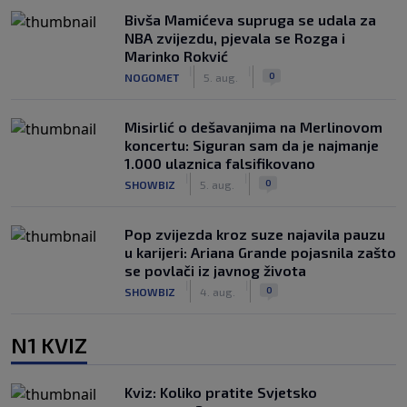
Bivša Mamićeva supruga se udala za
NBA zvijezdu, pjevala se Rozga i
Marinko Rokvić
|
|
0
NOGOMET
5. aug.
Misirlić o dešavanjima na Merlinovom
koncertu: Siguran sam da je najmanje
1.000 ulaznica falsifikovano
|
|
0
SHOWBIZ
5. aug.
Pop zvijezda kroz suze najavila pauzu
u karijeri: Ariana Grande pojasnila zašto
se povlači iz javnog života
|
|
0
SHOWBIZ
4. aug.
N1 KVIZ
Kviz: Koliko pratite Svjetsko