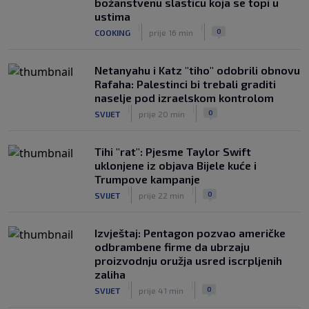
božanstvenu slasticu koja se topi u
ustima
|
|
0
COOKING
prije 16 min
Netanyahu i Katz "tiho" odobrili obnovu
Rafaha: Palestinci bi trebali graditi
naselje pod izraelskom kontrolom
|
|
0
SVIJET
prije 20 min
Tihi "rat": Pjesme Taylor Swift
uklonjene iz objava Bijele kuće i
Trumpove kampanje
|
|
0
SVIJET
prije 22 min
Izvještaj: Pentagon pozvao američke
odbrambene firme da ubrzaju
proizvodnju oružja usred iscrpljenih
zaliha
|
|
0
SVIJET
prije 41 min