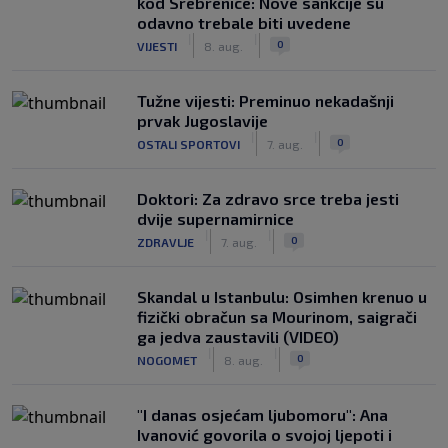
kod Srebrenice: Nove sankcije su
odavno trebale biti uvedene
|
|
0
VIJESTI
8. aug.
Tužne vijesti: Preminuo nekadašnji
prvak Jugoslavije
|
|
0
OSTALI SPORTOVI
7. aug.
Doktori: Za zdravo srce treba jesti
dvije supernamirnice
|
|
0
ZDRAVLJE
7. aug.
Skandal u Istanbulu: Osimhen krenuo u
fizički obračun sa Mourinom, saigrači
ga jedva zaustavili (VIDEO)
|
|
0
NOGOMET
8. aug.
"I danas osjećam ljubomoru": Ana
Ivanović govorila o svojoj ljepoti i