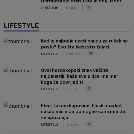
Dermatolozi otkrili šta je bolji izbor
|
|
0
ZDRAVLJE
6. aug.
LIFESTYLE
Kad je najbolje uzeti pauzu za ručak na
poslu? Evo šta kažu stručnjaci
|
|
0
LIFESTYLE
prije 3 h
Ovaj horoskopski znak važi za
najbahatiji: Kaže sve u lice i ne mari
koga će povrijediti
|
|
0
LIFESTYLE
8. aug.
Flert tokom kupovine: Finski market
našao način da pomogne samcima da
se upoznaju
|
|
0
LIFESTYLE
8. aug.