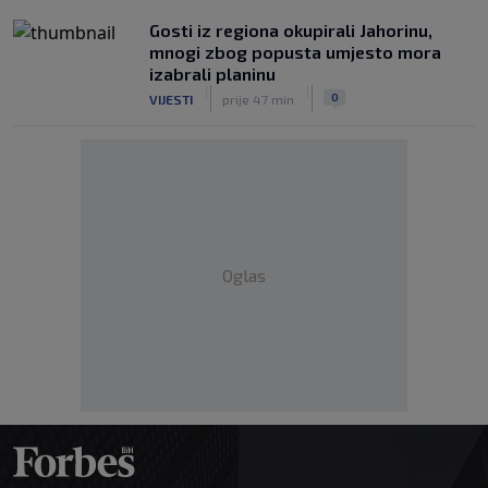
Gosti iz regiona okupirali Jahorinu,
mnogi zbog popusta umjesto mora
izabrali planinu
|
|
0
VIJESTI
prije 47 min
Oglas