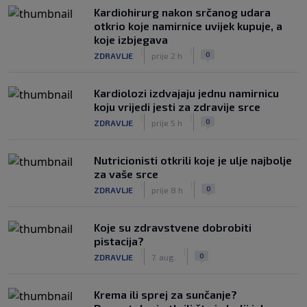
Kardiohirurg nakon srčanog udara
otkrio koje namirnice uvijek kupuje, a
koje izbjegava
|
|
0
ZDRAVLJE
prije 2 h
Kardiolozi izdvajaju jednu namirnicu
koju vrijedi jesti za zdravije srce
|
|
0
ZDRAVLJE
prije 5 h
Nutricionisti otkrili koje je ulje najbolje
za vaše srce
|
|
0
ZDRAVLJE
prije 8 h
Koje su zdravstvene dobrobiti
pistacija?
|
|
0
ZDRAVLJE
7. aug.
Krema ili sprej za sunčanje?