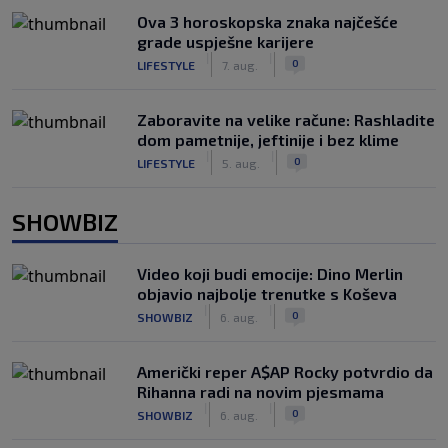
Ova 3 horoskopska znaka najčešće
grade uspješne karijere
|
|
0
LIFESTYLE
7. aug.
Zaboravite na velike račune: Rashladite
dom pametnije, jeftinije i bez klime
|
|
0
LIFESTYLE
5. aug.
SHOWBIZ
Video koji budi emocije: Dino Merlin
objavio najbolje trenutke s Koševa
|
|
0
SHOWBIZ
6. aug.
Američki reper A$AP Rocky potvrdio da
Rihanna radi na novim pjesmama
|
|
0
SHOWBIZ
6. aug.