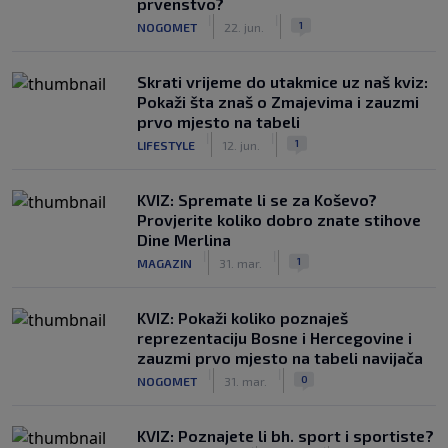
prvenstvo?
|
|
1
NOGOMET
22. jun.
Skrati vrijeme do utakmice uz naš kviz:
Pokaži šta znaš o Zmajevima i zauzmi
prvo mjesto na tabeli
|
|
1
LIFESTYLE
12. jun.
KVIZ: Spremate li se za Koševo?
Provjerite koliko dobro znate stihove
Dine Merlina
|
|
1
MAGAZIN
31. mar.
KVIZ: Pokaži koliko poznaješ
reprezentaciju Bosne i Hercegovine i
zauzmi prvo mjesto na tabeli navijača
|
|
0
NOGOMET
31. mar.
KVIZ: Poznajete li bh. sport i sportiste?