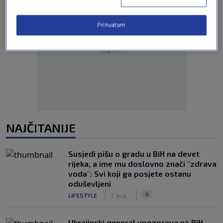
Prihvatam
Oglas
NAJČITANIJE
Susjedi pišu o gradu u BiH na devet
rijeka, a ime mu doslovno znači "zdrava
voda": Svi koji ga posjete ostanu
oduševljeni
|
|
0
LIFESTYLE
7. aug.
Ukrajinski general upozorava na BiH