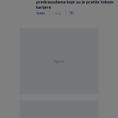
predrasudama koje su je pratile tokom
karijere
|
|
0
TENIS
7. aug.
Oglas