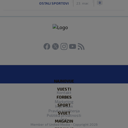
|
|
0
OSTALI SPORTOVI
23. mar.
NAJNOVIJE
VIJESTI
Kontakt
FORBES
O nama
Marketing
SPORT
Impresum
Pravila korištenja
SVIJET
Politika privatnosti
RSS
MAGAZIN
Member of
United Media
- Copyright 2026