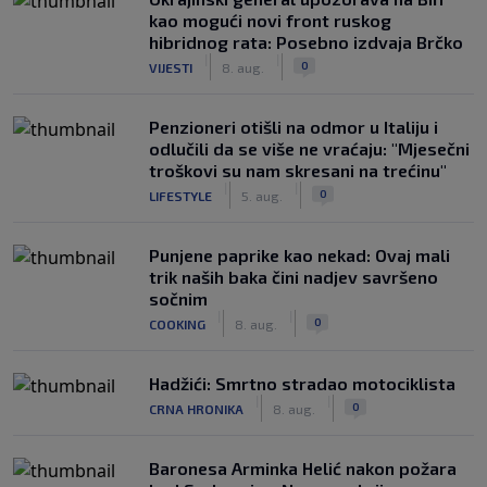
kao mogući novi front ruskog
hibridnog rata: Posebno izdvaja Brčko
|
|
0
VIJESTI
8. aug.
Penzioneri otišli na odmor u Italiju i
odlučili da se više ne vraćaju: "Mjesečni
troškovi su nam skresani na trećinu"
|
|
0
LIFESTYLE
5. aug.
Punjene paprike kao nekad: Ovaj mali
trik naših baka čini nadjev savršeno
sočnim
|
|
0
COOKING
8. aug.
Hadžići: Smrtno stradao motociklista
|
|
0
CRNA HRONIKA
8. aug.
Baronesa Arminka Helić nakon požara