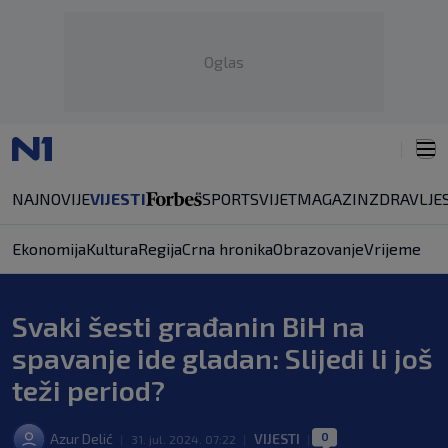
Oglas
NAJNOVIJE
VIJESTI
SPORT
SVIJET
MAGAZIN
ZDRAVLJE
Ekonomija
Kultura
Regija
Crna hronika
Obrazovanje
Vrijeme
Svaki šesti građanin BiH na
spavanje ide gladan: Slijedi li još
teži period?
0
Azur Delić
VIJESTI
|
31. jul. 2024. 07:22
|
|