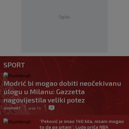
Oglas
SPORT
Modrić bi mogao dobiti neočekivanu
ulogu u Milanu: Gazzetta
nagovijestila veliki potez
|
|
0
NOGOMET
prije 1 h
"Peković je imao 140 kila, nisam mogao
to da ga pitam": Luda priča NBA