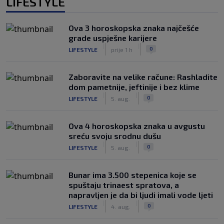
LIFESTYLE
Ova 3 horoskopska znaka najčešće
grade uspješne karijere
|
|
0
LIFESTYLE
prije 1 h
Zaboravite na velike račune: Rashladite
dom pametnije, jeftinije i bez klime
|
|
0
LIFESTYLE
5. aug.
Ova 4 horoskopska znaka u avgustu
sreću svoju srodnu dušu
|
|
0
LIFESTYLE
5. aug.
Bunar imа 3.500 stepenica koje se
spuštaju trinaest spratova, a
napravljen je da bi ljudi imali vode ljeti
|
|
0
LIFESTYLE
4. aug.