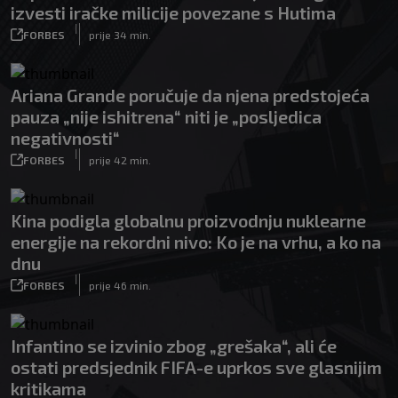
izvesti iračke milicije povezane s Hutima
|
FORBES
prije 34 min.
Ariana Grande poručuje da njena predstojeća
pauza „nije ishitrena“ niti je „posljedica
negativnosti“
|
FORBES
prije 42 min.
Kina podigla globalnu proizvodnju nuklearne
energije na rekordni nivo: Ko je na vrhu, a ko na
dnu
|
FORBES
prije 46 min.
Infantino se izvinio zbog „grešaka“, ali će
ostati predsjednik FIFA-e uprkos sve glasnijim
kritikama