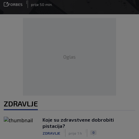
|
FORBES
prije 50 min.
Oglas
ZDRAVLJE
Koje su zdravstvene dobrobiti
pistacija?
|
|
0
ZDRAVLJE
prije 1 h