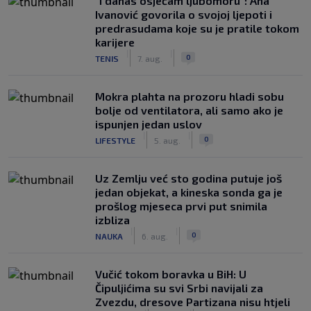
"I danas osjećam ljubomoru": Ana
Ivanović govorila o svojoj ljepoti i
predrasudama koje su je pratile tokom
karijere
|
|
0
TENIS
7. aug.
Mokra plahta na prozoru hladi sobu
bolje od ventilatora, ali samo ako je
ispunjen jedan uslov
|
|
0
LIFESTYLE
5. aug.
Uz Zemlju već sto godina putuje još
jedan objekat, a kineska sonda ga je
prošlog mjeseca prvi put snimila
izbliza
|
|
0
NAUKA
6. aug.
Vučić tokom boravka u BiH: U
Čipuljićima su svi Srbi navijali za
Zvezdu, dresove Partizana nisu htjeli