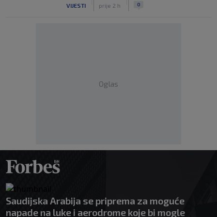
|
|
0
VIJESTI
prije 2 h
Oglas
Saudijska Arabija se priprema za moguće
napade na luke i aerodrome koje bi mogle