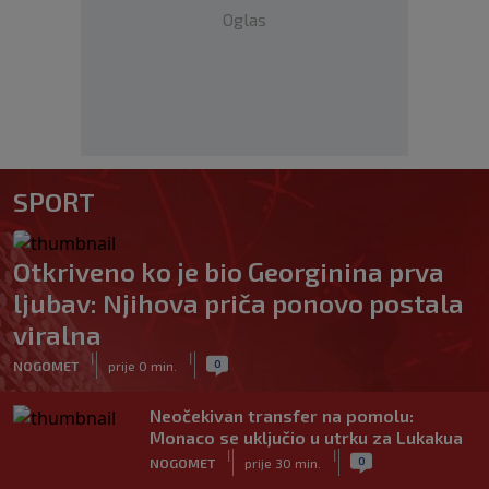
Oglas
SPORT
Otkriveno ko je bio Georginina prva
ljubav: Njihova priča ponovo postala
viralna
|
|
0
NOGOMET
prije 0 min.
Neočekivan transfer na pomolu:
Monaco se uključio u utrku za Lukakua
|
|
0
NOGOMET
prije 30 min.