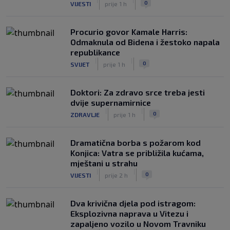
0
VIJESTI
prije 1 h
Procurio govor Kamale Harris:
Odmaknula od Bidena i žestoko napala
republikance
|
|
0
SVIJET
prije 1 h
Doktori: Za zdravo srce treba jesti
dvije supernamirnice
|
|
0
ZDRAVLJE
prije 1 h
Dramatična borba s požarom kod
Konjica: Vatra se približila kućama,
mještani u strahu
|
|
0
VIJESTI
prije 2 h
Dva krivična djela pod istragom:
Eksplozivna naprava u Vitezu i
zapaljeno vozilo u Novom Travniku