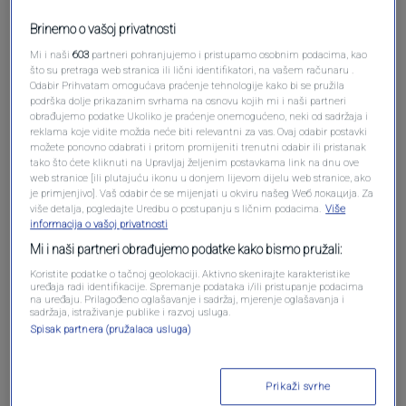
Brinemo o vašoj privatnosti
Mi i naši
603
partneri pohranjujemo i pristupamo osobnim podacima, kao
što su pretraga web stranica ili lični identifikatori, na vašem računaru .
Odabir Prihvatam omogućava praćenje tehnologije kako bi se pružila
podrška dolje prikazanim svrhama na osnovu kojih mi i naši partneri
obrađujemo podatke Ukoliko je praćenje onemogućeno, neki od sadržaja i
Oglas
reklama koje vidite možda neće biti relevantni za vas. Ovaj odabir postavki
možete ponovno odabrati i pritom promijeniti trenutni odabir ili pristanak
tako što ćete kliknuti na Upravljaj željenim postavkama link na dnu ove
web stranice [ili plutajuću ikonu u donjem lijevom dijelu web stranice, ako
je primjenjivo]. Vaš odabir će se mijenjati u okviru našeg Wеб локација. Za
više detalja, pogledajte Uredbu o postupanju s ličnim podacima.
Više
informacija o vašoj privatnosti
Mi i naši partneri obrađujemo podatke kako bismo pružali:
Koristite podatke o tačnoj geolokaciji. Aktivno skenirajte karakteristike
uređaja radi identifikacije. Spremanje podataka i/ili pristupanje podacima
na uređaju. Prilagođeno oglašavanje i sadržaj, mjerenje oglašavanja i
sadržaja, istraživanje publike i razvoj usluga.
Spisak partnera (pružalaca usluga)
Oglas
Prikaži svrhe