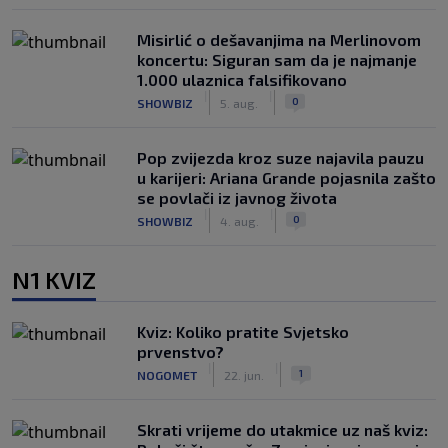
Misirlić o dešavanjima na Merlinovom
koncertu: Siguran sam da je najmanje
1.000 ulaznica falsifikovano
|
|
0
SHOWBIZ
5. aug.
Pop zvijezda kroz suze najavila pauzu
u karijeri: Ariana Grande pojasnila zašto
se povlači iz javnog života
|
|
0
SHOWBIZ
4. aug.
N1 KVIZ
Kviz: Koliko pratite Svjetsko
prvenstvo?
|
|
1
NOGOMET
22. jun.
Skrati vrijeme do utakmice uz naš kviz: