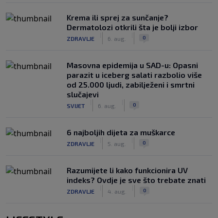
Krema ili sprej za sunčanje?
Dermatolozi otkrili šta je bolji izbor
|
|
0
ZDRAVLJE
6. aug.
Masovna epidemija u SAD-u: Opasni
parazit u iceberg salati razbolio više
od 25.000 ljudi, zabilježeni i smrtni
slučajevi
|
|
0
SVIJET
6. aug.
6 najboljih dijeta za muškarce
|
|
0
ZDRAVLJE
5. aug.
Razumijete li kako funkcionira UV
indeks? Ovdje je sve što trebate znati
|
|
0
ZDRAVLJE
4. aug.