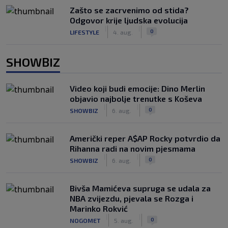
Zašto se zacrvenimo od stida?
Odgovor krije ljudska evolucija
|
|
0
LIFESTYLE
4. aug.
SHOWBIZ
Video koji budi emocije: Dino Merlin
objavio najbolje trenutke s Koševa
|
|
0
SHOWBIZ
6. aug.
Američki reper A$AP Rocky potvrdio da
Rihanna radi na novim pjesmama
|
|
0
SHOWBIZ
6. aug.
Bivša Mamićeva supruga se udala za
NBA zvijezdu, pjevala se Rozga i
Marinko Rokvić
|
|
0
NOGOMET
5. aug.