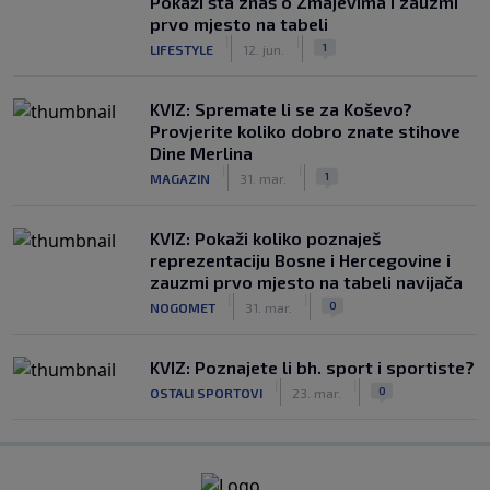
Pokaži šta znaš o Zmajevima i zauzmi
prvo mjesto na tabeli
|
|
1
LIFESTYLE
12. jun.
KVIZ: Spremate li se za Koševo?
Provjerite koliko dobro znate stihove
Dine Merlina
|
|
1
MAGAZIN
31. mar.
KVIZ: Pokaži koliko poznaješ
reprezentaciju Bosne i Hercegovine i
zauzmi prvo mjesto na tabeli navijača
|
|
0
NOGOMET
31. mar.
KVIZ: Poznajete li bh. sport i sportiste?
|
|
0
OSTALI SPORTOVI
23. mar.