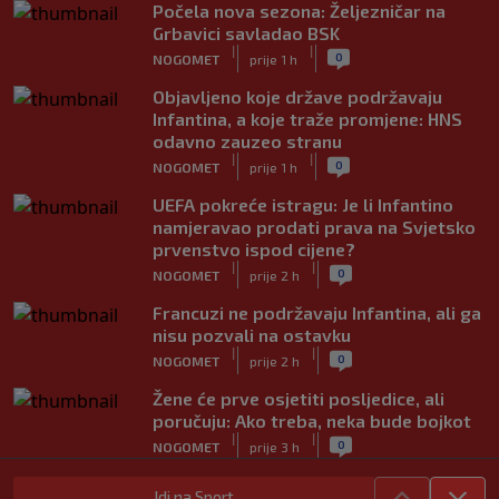
Počela nova sezona: Željezničar na
Grbavici savladao BSK
|
|
0
NOGOMET
prije 1 h
Objavljeno koje države podržavaju
Infantina, a koje traže promjene: HNS
odavno zauzeo stranu
|
|
0
NOGOMET
prije 1 h
UEFA pokreće istragu: Je li Infantino
namjeravao prodati prava na Svjetsko
prvenstvo ispod cijene?
|
|
0
NOGOMET
prije 2 h
Francuzi ne podržavaju Infantina, ali ga
nisu pozvali na ostavku
|
|
0
NOGOMET
prije 2 h
Žene će prve osjetiti posljedice, ali
poručuju: Ako treba, neka bude bojkot
|
|
0
NOGOMET
prije 3 h
Zvanično: Samed Baždar ima novi klub,
Idi na Sport