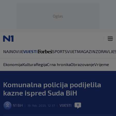
Oglas
NAJNOVIJE
VIJESTI
SPORT
SVIJET
MAGAZIN
ZDRAVLJE
Ekonomija
Kultura
Regija
Crna hronika
Obrazovanje
Vrijeme
Komunalna policija podijelila
kazne ispred Suda BiH
0
N1 BiH
VIJESTI
|
19. feb. 2025. 12:37
|
|