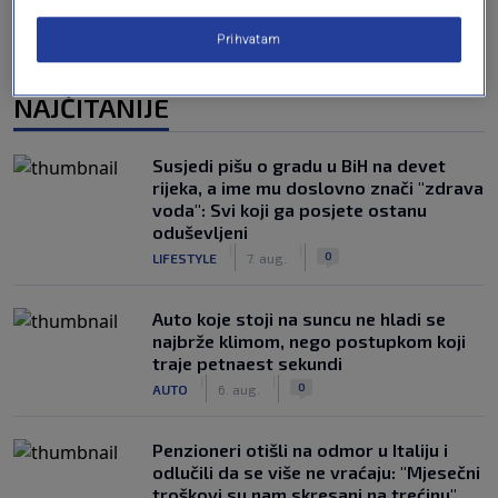
Prihvatam
NAJČITANIJE
Susjedi pišu o gradu u BiH na devet
rijeka, a ime mu doslovno znači "zdrava
voda": Svi koji ga posjete ostanu
oduševljeni
|
|
0
LIFESTYLE
7. aug.
Auto koje stoji na suncu ne hladi se
najbrže klimom, nego postupkom koji
traje petnaest sekundi
|
|
0
AUTO
6. aug.
Penzioneri otišli na odmor u Italiju i
odlučili da se više ne vraćaju: "Mjesečni
troškovi su nam skresani na trećinu"