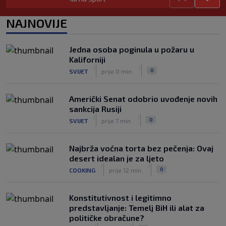
zadužio broj sa velikom "težinom"
|
|
0
NOGOMET
prije 5 h
NAJNOVIJE
Prije nekoliko godina zaludjela je
internet, a onda nestala iz javnosti: Svi
Jedna osoba poginula u požaru u
se pitaju gdje je i šta radi (VIDEO)
Kaliforniji
|
|
0
OSTALI SPORTOVI
prije 5 h
|
|
0
SVIJET
prije 0 min.
Američki Senat odobrio uvođenje novih
sankcija Rusiji
|
|
0
SVIJET
prije 7 min.
Najbrža voćna torta bez pečenja: Ovaj
desert idealan je za ljeto
|
|
0
COOKING
prije 12 min.
Konstitutivnost i legitimno
predstavljanje: Temelj BiH ili alat za
političke obračune?
|
|