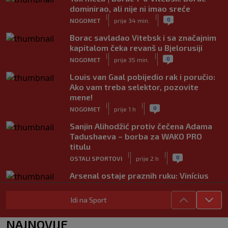
dominirao, ali nije ni imao sreće
|
|
0
NOGOMET
prije 34 min.
Borac savladao Vitebsk i sa značajnim
kapitalom čeka revanš u Bjelorusiji
|
|
0
NOGOMET
prije 35 min.
Louis van Gaal pobijedio rak i poručio:
Ako vam treba selektor, pozovite
mene!
|
|
0
NOGOMET
prije 1 h
Sanjin Alihodžić protiv čečena Adama
Tadushaeva – borba za WAKO PRO
titulu
|
|
0
OSTALI SPORTOVI
prije 2 h
Arsenal ostaje praznih ruku: Vinícius
Júnior i Real Madrid postigli dogovor
|
|
0
NOGOMET
prije 2 h
Idi na Sport
Slavni klub potresa kriza: Kultni
NAJNOVIJE
stadion u Italiji bit će prazan na