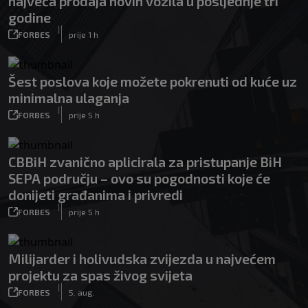
najveća prodaja novih vozila u posljednje tri
godine
|
FORBES
prije 1 h
Šest poslova koje možete pokrenuti od kuće uz
minimalna ulaganja
|
FORBES
prije 5 h
CBBiH zvanično aplicirala za pristupanje BiH
SEPA području – ovo su pogodnosti koje će
donijeti građanima i privredi
|
FORBES
prije 5 h
Milijarder i holivudska zvijezda u najvećem
projektu za spas živog svijeta
|
FORBES
5. aug.