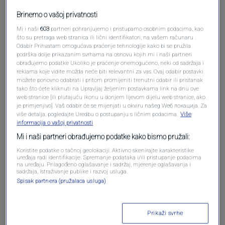
Brinemo o vašoj privatnosti
Mi i naši
603
partneri pohranjujemo i pristupamo osobnim podacima, kao
što su pretraga web stranica ili lični identifikatori, na vašem računaru .
Odabir Prihvatam omogućava praćenje tehnologije kako bi se pružila
podrška dolje prikazanim svrhama na osnovu kojih mi i naši partneri
obrađujemo podatke Ukoliko je praćenje onemogućeno, neki od sadržaja i
reklama koje vidite možda neće biti relevantni za vas. Ovaj odabir postavki
možete ponovno odabrati i pritom promijeniti trenutni odabir ili pristanak
tako što ćete kliknuti na Upravljaj željenim postavkama link na dnu ove
Oglas
web stranice [ili plutajuću ikonu u donjem lijevom dijelu web stranice, ako
je primjenjivo]. Vaš odabir će se mijenjati u okviru našeg Wеб локација. Za
više detalja, pogledajte Uredbu o postupanju s ličnim podacima.
Više
informacija o vašoj privatnosti
Mi i naši partneri obrađujemo podatke kako bismo pružali:
Koristite podatke o tačnoj geolokaciji. Aktivno skenirajte karakteristike
uređaja radi identifikacije. Spremanje podataka i/ili pristupanje podacima
na uređaju. Prilagođeno oglašavanje i sadržaj, mjerenje oglašavanja i
sadržaja, istraživanje publike i razvoj usluga.
Spisak partnera (pružalaca usluga)
Prikaži svrhe
Oglas