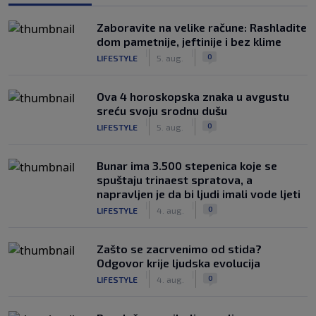
Zaboravite na velike račune: Rashladite
dom pametnije, jeftinije i bez klime
|
|
0
LIFESTYLE
5. aug.
Ova 4 horoskopska znaka u avgustu
sreću svoju srodnu dušu
|
|
0
LIFESTYLE
5. aug.
Bunar imа 3.500 stepenica koje se
spuštaju trinaest spratova, a
napravljen je da bi ljudi imali vode ljeti
|
|
0
LIFESTYLE
4. aug.
Zašto se zacrvenimo od stida?
Odgovor krije ljudska evolucija
|
|
0
LIFESTYLE
4. aug.