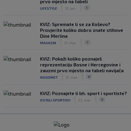
prvo mjesto na tabeli
|
|
1
LIFESTYLE
12. jun.
KVIZ: Spremate li se za Koševo?
Provjerite koliko dobro znate stihove
Dine Merlina
|
|
1
MAGAZIN
31. mar.
KVIZ: Pokaži koliko poznaješ
reprezentaciju Bosne i Hercegovine i
zauzmi prvo mjesto na tabeli navijača
|
|
0
NOGOMET
31. mar.
KVIZ: Poznajete li bh. sport i sportiste?
|
|
0
OSTALI SPORTOVI
23. mar.