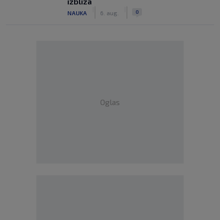
izbliza
|
|
0
NAUKA
6. aug.
Oglas