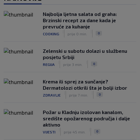
početku sezone, navijači objavili rat
upravi
Najbolja ljetna salata od graha:
|
|
0
NOGOMET
prije 3 h
Brzinski recept za dane kada je
prevruće za kuhanje
Izvinjenje s elementima prijetnje i
|
|
0
COOKING
prije 0 min.
„gomila slabića“ u UEFA-i
|
|
0
NOGOMET
prije 3 h
Zelenski u subotu dolazi u službenu
posjetu Srbiji
|
|
0
REGIJA
prije 3 min.
Krema ili sprej za sunčanje?
Dermatolozi otkrili šta je bolji izbor
|
|
0
ZDRAVLJE
prije 7 min.
Požar u Kladnju izolovan kanalom,
središte opožarenog područja i dalje
aktivno
|
|
0
VIJESTI
prije 45 min.