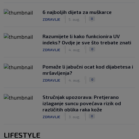
6 najboljih dijeta za muškarce
|
|
0
ZDRAVLJE
5. aug.
Razumijete li kako funkcionira UV
indeks? Ovdje je sve što trebate znati
|
|
0
ZDRAVLJE
4. aug.
Pomaže li jabučni ocat kod dijabetesa i
mršavljenja?
|
|
0
ZDRAVLJE
4. aug.
Stručnjak upozorava: Pretjerano
izlaganje suncu povećava rizik od
različitih oblika raka kože
|
|
0
ZDRAVLJE
3. aug.
LIFESTYLE