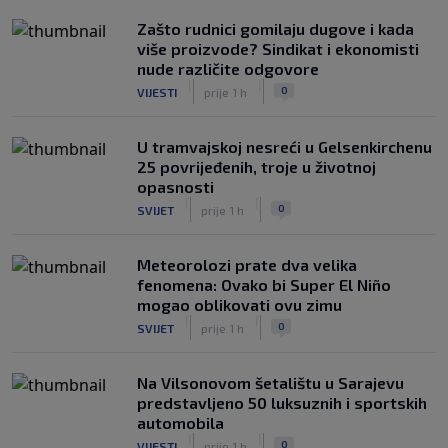
Zašto rudnici gomilaju dugove i kada
više proizvode? Sindikat i ekonomisti
nude različite odgovore
|
|
0
VIJESTI
prije 1 h
U tramvajskoj nesreći u Gelsenkirchenu
25 povrijeđenih, troje u životnoj
opasnosti
|
|
0
SVIJET
prije 1 h
Meteorolozi prate dva velika
fenomena: Ovako bi Super El Niño
mogao oblikovati ovu zimu
|
|
0
SVIJET
prije 1 h
Na Vilsonovom šetalištu u Sarajevu
predstavljeno 50 luksuznih i sportskih
automobila
|
|
0
VIJESTI
prije 1 h