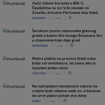
Vučić tokom boravka u BiH: U
Čipuljićima su svi Srbi navijali za
Zvezdu, dresove Partizana nisu htjeli
|
|
0
NOGOMET
6. aug.
Šezdeset posto stanovnika glavnog
grada u kojem živi mnogo Bosanaca živi
u stanovima koje daje grad
|
|
0
EKONOMIJA
5. aug.
Mokra plahta na prozoru hladi sobu
bolje od ventilatora, ali samo ako je
ispunjen jedan uslov
|
|
0
LIFESTYLE
5. aug.
Na najtoplijem naseljenom mjestu na
svijetu ljudi rukama vade so, a karavan
do prve pijace putuje dva dana
|
|
0
SVIJET
5. aug.