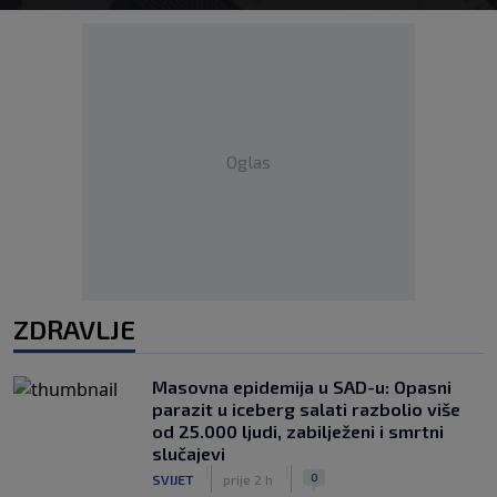
Oglas
ZDRAVLJE
Masovna epidemija u SAD-u: Opasni
parazit u iceberg salati razbolio više
od 25.000 ljudi, zabilježeni i smrtni
slučajevi
|
|
0
SVIJET
prije 2 h