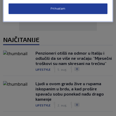
Prihvatam
NAJČITANIJE
Penzioneri otišli na odmor u Italiju i
odlučili da se više ne vraćaju: "Mjesečni
troškovi su nam skresani na trećinu"
|
|
0
LIFESTYLE
5. aug.
Ljudi u ovom gradu žive u rupama
iskopanim u brdu, a kad prošire
spavaću sobu ponekad nađu drago
kamenje
|
|
0
LIFESTYLE
2. aug.