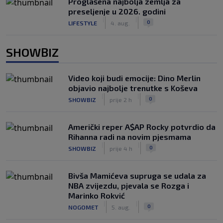
Proglašena najbolja zemlja za
preseljenje u 2026. godini
|
|
0
LIFESTYLE
4. aug.
SHOWBIZ
Video koji budi emocije: Dino Merlin
objavio najbolje trenutke s Koševa
|
|
0
SHOWBIZ
prije 2 h
Američki reper A$AP Rocky potvrdio da
Rihanna radi na novim pjesmama
|
|
0
SHOWBIZ
prije 4 h
Bivša Mamićeva supruga se udala za
NBA zvijezdu, pjevala se Rozga i
Marinko Rokvić
|
|
0
NOGOMET
5. aug.