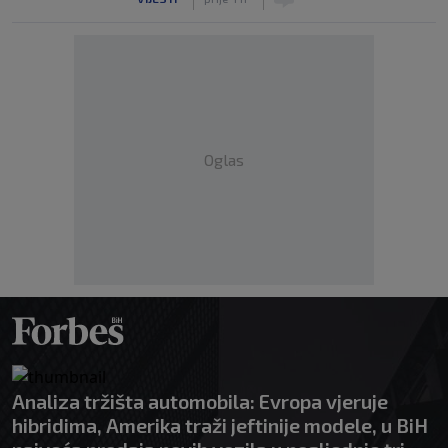
Oglas
Analiza tržišta automobila: Evropa vjeruje
hibridima, Amerika traži jeftinije modele, u BiH