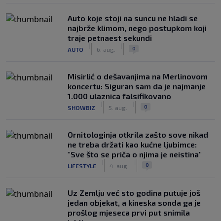
Auto koje stoji na suncu ne hladi se
najbrže klimom, nego postupkom koji
traje petnaest sekundi
|
|
0
AUTO
6. aug.
Misirlić o dešavanjima na Merlinovom
koncertu: Siguran sam da je najmanje
1.000 ulaznica falsifikovano
|
|
0
SHOWBIZ
5. aug.
Ornitologinja otkrila zašto sove nikad
ne treba držati kao kućne ljubimce:
"Sve što se priča o njima je neistina"
|
|
0
LIFESTYLE
4. aug.
Uz Zemlju već sto godina putuje još
jedan objekat, a kineska sonda ga je
prošlog mjeseca prvi put snimila