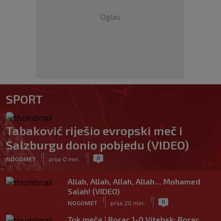
Oglas
SPORT
Tabaković riješio evropski meč i
Salzburgu donio pobjedu (VIDEO)
|
|
0
NOGOMET
prije 0 min.
Allah, Allah, Allah, Allah… Mohamed
Salah! (VIDEO)
|
|
0
NOGOMET
prije 20 min.
Tok meča | Borac 1-0 Vitebsk: Borac