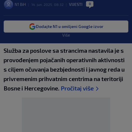
0
N1 BiH
VIJESTI
|
14. jun. 2025. 08:32
|
|
Dodajte N1 u omiljeni Google izvor
Više
Služba za poslove sa strancima nastavila je s
provođenjem pojačanih operativnih aktivnosti
s ciljem očuvanja bezbjednosti i javnog reda u
privremenim prihvatnim centrima na teritoriji
Bosne i Hercegovine.
Pročitaj više