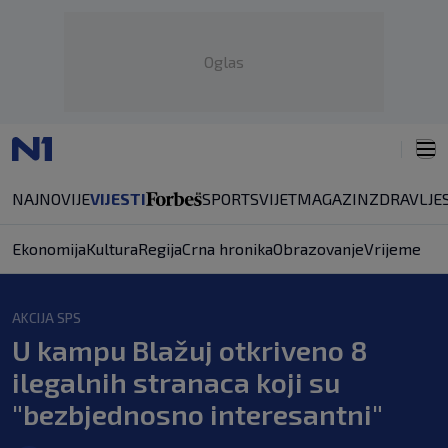
Oglas
NAJNOVIJE
VIJESTI
SPORT
SVIJET
MAGAZIN
ZDRAVLJE
Ekonomija
Kultura
Regija
Crna hronika
Obrazovanje
Vrijeme
AKCIJA SPS
U kampu Blažuj otkriveno 8
ilegalnih stranaca koji su
"bezbjednosno interesantni"