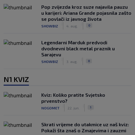
Pop zvijezda kroz suze najavila pauzu
u karijeri: Ariana Grande pojasnila zašto
se povlači iz javnog života
|
|
0
SHOWBIZ
4. aug.
Legendarni Marduk predvodi
dvodnevni black metal praznik u
Sarajevu
|
|
0
SHOWBIZ
3. aug.
N1 KVIZ
Kviz: Koliko pratite Svjetsko
prvenstvo?
|
|
1
NOGOMET
22. jun.
Skrati vrijeme do utakmice uz naš kviz:
Pokaži šta znaš o Zmajevima i zauzmi