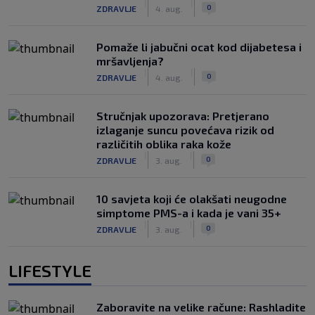
|
|
0
ZDRAVLJE
4. aug.
Pomaže li jabučni ocat kod dijabetesa i
mršavljenja?
|
|
0
ZDRAVLJE
4. aug.
Stručnjak upozorava: Pretjerano
izlaganje suncu povećava rizik od
različitih oblika raka kože
|
|
0
ZDRAVLJE
3. aug.
10 savjeta koji će olakšati neugodne
simptome PMS-a i kada je vani 35+
|
|
0
ZDRAVLJE
3. aug.
LIFESTYLE
Zaboravite na velike račune: Rashladite