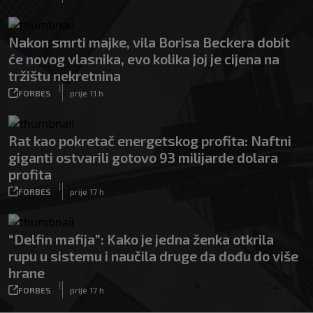
Nakon smrti majke, vila Borisa Beckera dobit
će novog vlasnika, evo kolika joj je cijena na
tržištu nekretnina
|
FORBES
prije 11 h
Rat kao pokretač energetskog profita: Naftni
giganti ostvarili gotovo 93 milijarde dolara
profita
|
FORBES
prije 17 h
“Delfin mafija”: Kako je jedna ženka otkrila
rupu u sistemu i naučila druge da dođu do više
hrane
|
FORBES
prije 17 h