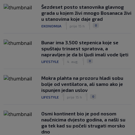
Šezdeset posto stanovnika glavnog
grada u kojem živi mnogo Bosanaca živi
u stanovima koje daje grad
|
|
0
EKONOMIJA
prije 15 h
Bunar imа 3.500 stepenica koje se
spuštaju trinaest spratova, a
napravljen je da bi ljudi imali vode ljeti
|
|
0
LIFESTYLE
4. aug.
Mokra plahta na prozoru hladi sobu
bolje od ventilatora, ali samo ako je
ispunjen jedan uslov
|
|
0
LIFESTYLE
prije 15 h
Osmi kontinent bio je pod nosom
naučnicima dvjesto godina, a našli su
ga tek kad su počeli strugati morsko
dno