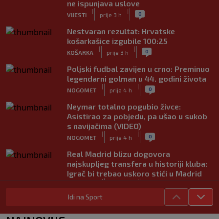
ne ispunjava uslove
|
|
0
VIJESTI
prije 3 h
Nestvaran rezultat: Hrvatske
košarkašice izgubile 100:25
|
|
0
KOŠARKA
prije 3 h
Poljski fudbal zavijen u crno: Preminuo
legendarni golman u 44. godini života
|
|
0
NOGOMET
prije 4 h
Neymar totalno pogubio živce:
Asistirao za pobjedu, pa ušao u sukob
s navijačima (VIDEO)
|
|
0
NOGOMET
prije 4 h
Real Madrid blizu dogovora
najskupljeg transfera u historiji kluba:
Igrač bi trebao uskoro stići u Madrid
|
|
0
NOGOMET
prije 4 h
Idi na Sport
Lara Gut-Behrami završila karijeru:
Jedna od najvećih skijašica svih