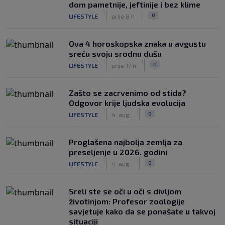
dom pametnije, jeftinije i bez klime
|
|
0
LIFESTYLE
prije 8 h
Ova 4 horoskopska znaka u avgustu
sreću svoju srodnu dušu
|
|
0
LIFESTYLE
prije 17 h
Zašto se zacrvenimo od stida?
Odgovor krije ljudska evolucija
|
|
0
LIFESTYLE
4. aug.
Proglašena najbolja zemlja za
preseljenje u 2026. godini
|
|
0
LIFESTYLE
4. aug.
Sreli ste se oči u oči s divljom
životinjom: Profesor zoologije
savjetuje kako da se ponašate u takvoj
situaciji