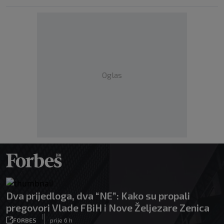
Oglas
Dva prijedloga, dva “NE”: Kako su propali
pregovori Vlade FBiH i Nove Željezare Zenica
|
FORBES
prije 6 h