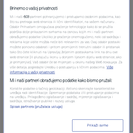
Brinemo o vašoj privatnosti
Mi i naši
603
partneri pohranjujemo i pristupamo osobnim podacima, kao
što su pretraga web stranica ili lični identifikatori, na vašem računaru .
Odabir Prihvatam omogućava praćenje tehnologije kako bi se pružila
Oglas
podrška dolje prikazanim svrhama na osnovu kojih mi i naši partneri
obrađujemo podatke Ukoliko je praćenje onemogućeno, neki od sadržaja i
reklama koje vidite možda neće biti relevantni za vas. Ovaj odabir postavki
možete ponovno odabrati i pritom promijeniti trenutni odabir ili pristanak
tako što ćete kliknuti na Upravljaj željenim postavkama link na dnu ove
web stranice [ili plutajuću ikonu u donjem lijevom dijelu web stranice, ako
je primjenjivo]. Vaš odabir će se mijenjati u okviru našeg Wеб локација. Za
više detalja, pogledajte Uredbu o postupanju s ličnim podacima.
Više
informacija o vašoj privatnosti
Mi i naši partneri obrađujemo podatke kako bismo pružali:
Koristite podatke o tačnoj geolokaciji. Aktivno skenirajte karakteristike
uređaja radi identifikacije. Spremanje podataka i/ili pristupanje podacima
na uređaju. Prilagođeno oglašavanje i sadržaj, mjerenje oglašavanja i
sadržaja, istraživanje publike i razvoj usluga.
Oglas
Spisak partnera (pružalaca usluga)
Prikaži svrhe