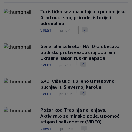
Turistička sezona u Jajcu u punom jeku:
Grad nudi spoj prirode, istorije i
adrenalina
|
|
0
VIJESTI
prije 4 h
Generalni sekretar NATO-a obećava
podršku protivvazdušnoj odbrani
Ukrajine nakon ruskih napada
|
|
0
SVIJET
prije 5 h
SAD: Više ljudi ubijeno u masovnoj
pucnjavi u Sjevernoj Karolini
|
|
0
SVIJET
prije 5 h
Požar kod Trebinja ne jenjava:
Aktiviralo se minsko polje, u pomoć
stigao i helikopeter (VIDEO)
|
|
0
VIJESTI
prije 5 h