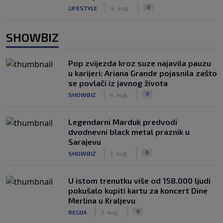
|
|
0
LIFESTYLE
4. aug.
SHOWBIZ
Pop zvijezda kroz suze najavila pauzu
u karijeri: Ariana Grande pojasnila zašto
se povlači iz javnog života
|
|
0
SHOWBIZ
4. aug.
Legendarni Marduk predvodi
dvodnevni black metal praznik u
Sarajevu
|
|
0
SHOWBIZ
3. aug.
U istom trenutku više od 158.000 ljudi
pokušalo kupiti kartu za koncert Dine
Merlina u Kraljevu
|
|
0
REGIJA
3. aug.