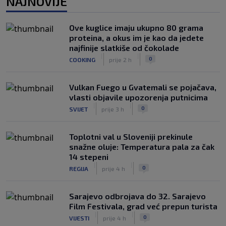
NAJNOVIJE
vremena rekla "zbogom"
|
|
0
OSTALI SPORTOVI
prije 4 h
Ove kuglice imaju ukupno 80 grama
Predsjednik FIFA-e ne odustaje od
proteina, a okus im je kao da jedete
svojih planova: Otkriveno šta je
najfinije slatkiše od čokolade
ponudio Marokancima za podršku
|
|
|
|
0
COOKING
prije 2 h
0
NOGOMET
prije 5 h
Vulkan Fuego u Gvatemali se pojačava,
vlasti objavile upozorenja putnicima
|
|
0
SVIJET
prije 3 h
Toplotni val u Sloveniji prekinule
snažne oluje: Temperatura pala za čak
14 stepeni
|
|
0
REGIJA
prije 4 h
Sarajevo odbrojava do 32. Sarajevo
Film Festivala, grad već prepun turista
|
|
0
VIJESTI
prije 4 h