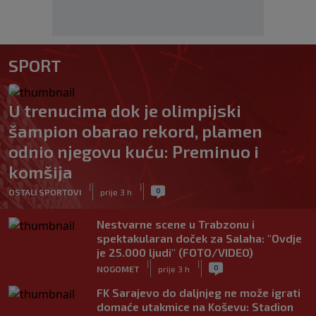
SPORT
U trenucima dok je olimpijski
šampion obarao rekord, plamen
odnio njegovu kuću: Preminuo i
komšija
|
|
0
OSTALI SPORTOVI
prije 3 h
Nestvarne scene u Trabzonu i
spektakularan doček za Salaha: "Ovdje
je 25.000 ljudi" (FOTO/VIDEO)
|
|
0
NOGOMET
prije 3 h
FK Sarajevo do daljnjeg ne može igrati
domaće utakmice na Koševu: Stadion