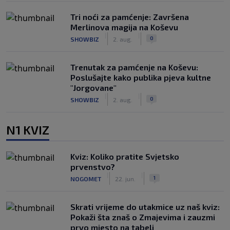
Tri noći za pamćenje: Završena
Merlinova magija na Koševu
|
|
0
SHOWBIZ
2. aug.
Trenutak za pamćenje na Koševu:
Poslušajte kako publika pjeva kultne
"Jorgovane"
|
|
0
SHOWBIZ
2. aug.
N1 KVIZ
Kviz: Koliko pratite Svjetsko
prvenstvo?
|
|
1
NOGOMET
22. jun.
Skrati vrijeme do utakmice uz naš kviz:
Pokaži šta znaš o Zmajevima i zauzmi
prvo mjesto na tabeli