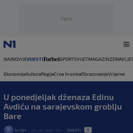
Oglas
NAJNOVIJE
VIJESTI
SPORT
SVIJET
MAGAZIN
ZDRAVLJE
Ekonomija
Kultura
Regija
Crna hronika
Obrazovanje
Vrijeme
U ponedjeljak dženaza Edinu
Avdiću na sarajevskom groblju
Bare
0
N1 BiH
VIJESTI
|
06. jun. 2026. 11:11
|
|