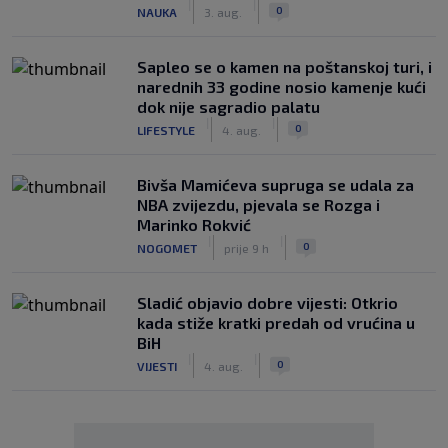
|
|
0
NAUKA
3. aug.
Saplео se o kamen na poštanskoj turi, i
narednih 33 godine nosio kamenje kući
dok nije sagradio palatu
|
|
0
LIFESTYLE
4. aug.
Bivša Mamićeva supruga se udala za
NBA zvijezdu, pjevala se Rozga i
Marinko Rokvić
|
|
0
NOGOMET
prije 9 h
Sladić objavio dobre vijesti: Otkrio
kada stiže kratki predah od vrućina u
BiH
|
|
0
VIJESTI
4. aug.