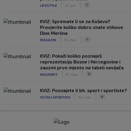
|
|
1
LIFESTYLE
12. jun.
KVIZ: Spremate li se za Koševo?
Provjerite koliko dobro znate stihove
Dine Merlina
|
|
1
MAGAZIN
31. mar.
KVIZ: Pokaži koliko poznaješ
reprezentaciju Bosne i Hercegovine i
zauzmi prvo mjesto na tabeli navijača
|
|
0
NOGOMET
31. mar.
KVIZ: Poznajete li bh. sport i sportiste?
|
|
0
OSTALI SPORTOVI
23. mar.