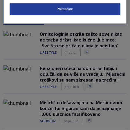
Prihvatam
NAJČITANIJE
Ornitologinja otkrila zašto sove nikad
ne treba držati kao kućne ljubimce:
"Sve što se priča o njima je neistina"
|
|
0
LIFESTYLE
4. aug.
Penzioneri otišli na odmor u Italiju i
odlučili da se više ne vraćaju: "Mjesečni
troškovi su nam skresani na trećinu"
|
|
0
LIFESTYLE
prije 16 h
Misirlić o dešavanjima na Merlinovom
koncertu: Siguran sam da je najmanje
1.000 ulaznica falsifikovano
|
|
0
SHOWBIZ
prije 15 h