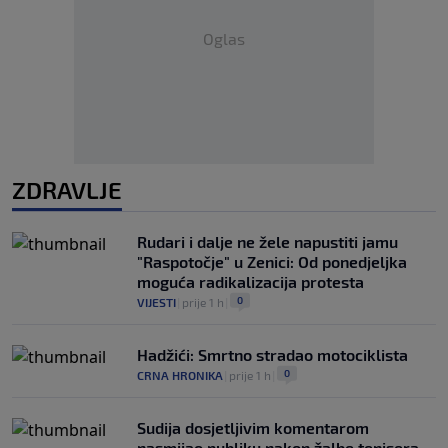
Oglas
ZDRAVLJE
Rudari i dalje ne žele napustiti jamu
"Raspotočje" u Zenici: Od ponedjeljka
moguća radikalizacija protesta
0
VIJESTI
|
prije 1 h
|
Hadžići: Smrtno stradao motociklista
0
CRNA HRONIKA
|
prije 1 h
|
Sudija dosjetljivim komentarom
nasmijao publiku nakon žalbe tenisera