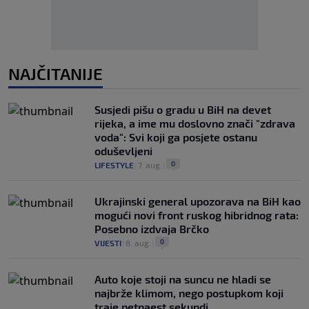
NAJČITANIJE
Susjedi pišu o gradu u BiH na devet
rijeka, a ime mu doslovno znači "zdrava
voda": Svi koji ga posjete ostanu
oduševljeni
0
LIFESTYLE
|
7. aug.
|
Ukrajinski general upozorava na BiH kao
mogući novi front ruskog hibridnog rata:
Posebno izdvaja Brčko
0
VIJESTI
|
8. aug.
|
Auto koje stoji na suncu ne hladi se
najbrže klimom, nego postupkom koji
traje petnaest sekundi