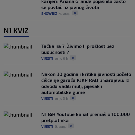
karijeri: Ariana Grande pojasnila zašto
se povlači iz javnog života
0
SHOWBIZ
|
4. aug.
|
N1 KVIZ
Tačka na 7: Živimo li prošlost bez
budućnosti ?
0
VIJESTI
|
prije 6 h
|
Nakon 30 godina i kritika javnosti počelo
čišćenje garaža KJKP RAD u Sarajevu: Iz
odvoda vadili mulj, pijesak i
automobilske gume
0
VIJESTI
|
prije 3 h
|
N1 BiH YouTube kanal premašio 100.000
pretplatnika
0
VIJESTI
|
6. aug.
|