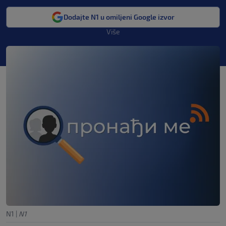
Dodajte N1 u omiljeni Google izvor
Više
N1
|
N1