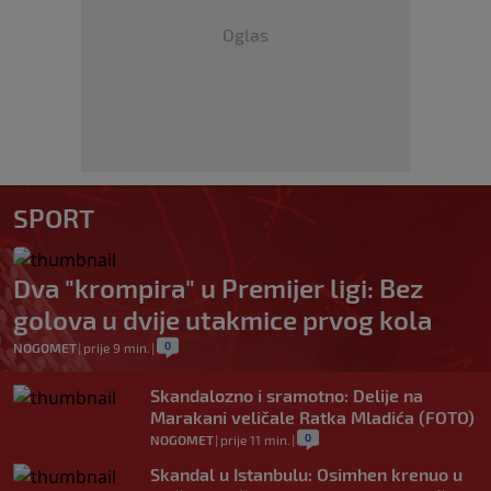
Oglas
SPORT
Dva "krompira" u Premijer ligi: Bez
golova u dvije utakmice prvog kola
0
NOGOMET
|
prije 9 min.
|
Skandalozno i sramotno: Delije na
Marakani veličale Ratka Mladića (FOTO)
0
NOGOMET
|
prije 11 min.
|
Skandal u Istanbulu: Osimhen krenuo u