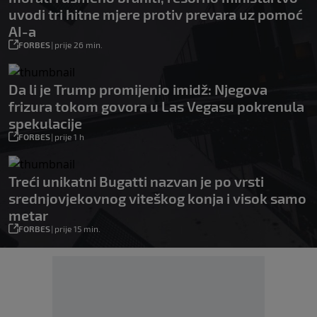
uvodi tri hitne mjere protiv prevara uz pomoć
AI-a
FORBES
|
prije 26 min.
Da li je Trump promijenio imidž: Njegova
frizura tokom govora u Las Vegasu pokrenula
spekulacije
FORBES
|
prije 1 h
Treći unikatni Bugatti nazvan je po vrsti
srednjovjekovnog viteškog konja i visok samo
metar
FORBES
|
prije 15 min.