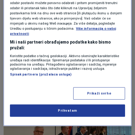
Vlade RS"
, rekao je ministar unutrašnjih
odabir postavki možete ponovno odabrati i pritom promijeniti trenutni
odabir ili pristanak tako što ćete kliknuti na Upravljaj željenim
poslova RS Siniša Karan dodajući da će se
postavkama link na dnu ove web stranice [ili plutajuću ikonu u donjem
lijevom dijelu web stranice, ako je primjenjivo]. Vaš odabir će se
uspjeh sistema mjeriti svakim spašenim
mijenjati u okviru našeg Wеб локација. Za više detalja, pogledajte
životom.
Uredbu o postupanju s ličnim podacima.
Više informacija o vašoj
privatnosti
Mi i naši partneri obrađujemo podatke kako bismo
pružali:
On je istakao da MUP ima kapacitet, znanje,
Koristite podatke o tačnoj geolokaciji. Aktivno skenirajte karakteristike
istrajnost i volju kada je u pitanju zaštita
uređaja radi identifikacije. Spremanje podataka i/ili pristupanje
podacima na uređaju. Prilagođeno oglašavanje i sadržaj, mjerenje
maloljetnika.
oglašavanja i sadržaja, istraživanje publike i razvoj usluga.
Spisak partnera (pružalaca usluga)
Prikaži svrhe
Prihvatam