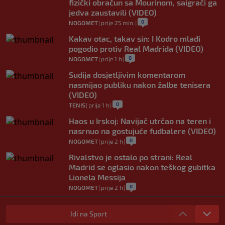
fizički obračun sa Mourinom, saigrači ga
jedva zaustavili (VIDEO)
0
NOGOMET
|
prije 25 min.
|
Kakav otac, takav sin: I Kodro mlađi
pogodio protiv Real Madrida (VIDEO)
0
NOGOMET
|
prije 1 h
|
Sudija dosjetljivim komentarom
nasmijao publiku nakon žalbe tenisera
(VIDEO)
0
TENIS
|
prije 1 h
|
Haos u Irskoj: Navijač utrčao na teren i
nasrnuo na gostujuće fudbalere (VIDEO)
0
NOGOMET
|
prije 2 h
|
Rivalstvo je ostalo po strani: Real
Madrid se oglasio nakon teškog gubitka
Lionela Messija
0
NOGOMET
|
prije 2 h
|
WNBA igračice odgovorile Kanteru
nakon provokacije: "Nećemo biti politički
Idi na Sport
pijuni"