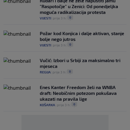
Rudari i dalje ne žele napustiti jamu
"Raspotočje" u Zenici: Od ponedjeljka
moguća radikalizacija protesta
0
VIJESTI
|
prije 3 h
|
Požar kod Konjica i dalje aktivan, stanje
bolje nego jutros
0
VIJESTI
|
prije 3 h
|
Vučić: Izbori u Srbiji za maksimalno tri
mjeseca
0
REGIJA
|
prije 3 h
|
Enes Kanter Freedom želi na WNBA
draft: Neobičnim potezom pokušava
ukazati na pravila lige
0
KOŠARKA
|
prije 3 h
|