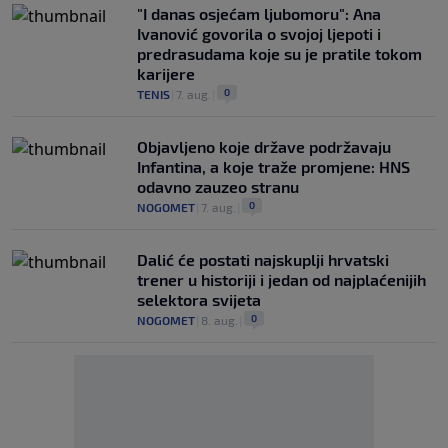
"I danas osjećam ljubomoru": Ana
Ivanović govorila o svojoj ljepoti i
predrasudama koje su je pratile tokom
karijere
0
TENIS
|
7. aug.
|
Objavljeno koje države podržavaju
Infantina, a koje traže promjene: HNS
odavno zauzeo stranu
0
NOGOMET
|
7. aug.
|
Dalić će postati najskuplji hrvatski
trener u historiji i jedan od najplaćenijih
selektora svijeta
0
NOGOMET
|
8. aug.
|