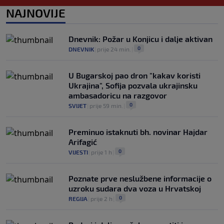
0
KOŠARKA
|
prije 2 h
|
NAJNOVIJE
Infantino nekada poručivao: "Novac
FIFA-e je vaš novac", danas se suočava s
Dnevnik: Požar u Konjicu i dalje aktivan
najvećom krizom
0
DNEVNIK
|
prije 24 min.
|
0
NOGOMET
|
prije 3 h
|
U Bugarskoj pao dron "kakav koristi
Ukrajina", Sofija pozvala ukrajinsku
ambasadoricu na razgovor
0
SVIJET
|
prije 59 min.
|
Preminuo istaknuti bh. novinar Hajdar
Arifagić
0
VIJESTI
|
prije 1 h
|
Poznate prve neslužbene informacije o
uzroku sudara dva voza u Hrvatskoj
0
REGIJA
|
prije 2 h
|