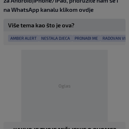
za
An
droid
|
iPhone/iPad,
pridružite nam se i
na WhatsApp kanalu klikom
ovdje
Više tema kao što je ova?
AMBER ALERT
NESTALA DJECA
PRONAĐI ME
RADOVAN VIŠ
Oglas