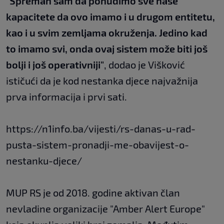
"Spreman sam da ponudimo sve naše
kapacitete da ovo imamo i u drugom entitetu,
kao i u svim zemljama okruženja. Jedino kad
to imamo svi, onda ovaj sistem može biti još
bolji i još operativniji"
, dodao je Višković
ističući da je kod nestanka djece najvažnija
prva informacija i prvi sati.
https://n1info.ba/vijesti/rs-danas-u-rad-
pusta-sistem-pronadji-me-obavijest-o-
nestanku-djece/
MUP RS je od 2018. godine aktivan član
nevladine organizacije "Amber Alert Europe"