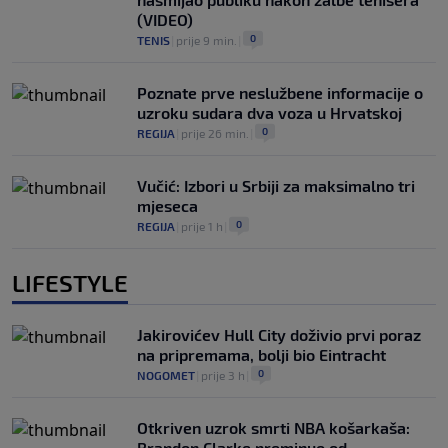
(VIDEO)
0
TENIS
|
prije 9 min.
|
Poznate prve neslužbene informacije o
uzroku sudara dva voza u Hrvatskoj
0
REGIJA
|
prije 26 min.
|
Vučić: Izbori u Srbiji za maksimalno tri
mjeseca
0
REGIJA
|
prije 1 h
|
LIFESTYLE
Jakirovićev Hull City doživio prvi poraz
na pripremama, bolji bio Eintracht
0
NOGOMET
|
prije 3 h
|
Otkriven uzrok smrti NBA košarkaša:
Brandon Clarke preminuo od