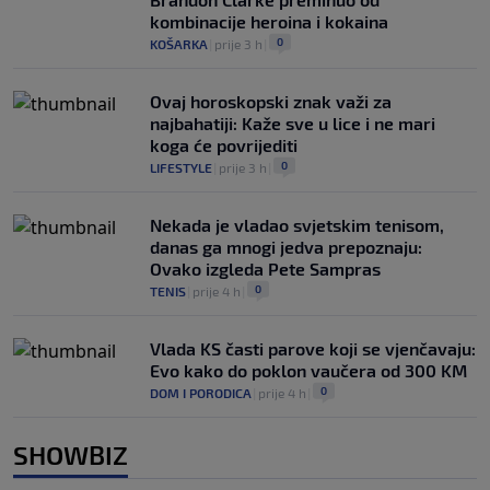
kombinacije heroina i kokaina
0
KOŠARKA
|
prije 3 h
|
Ovaj horoskopski znak važi za
najbahatiji: Kaže sve u lice i ne mari
koga će povrijediti
0
LIFESTYLE
|
prije 3 h
|
Nekada je vladao svjetskim tenisom,
danas ga mnogi jedva prepoznaju:
Ovako izgleda Pete Sampras
0
TENIS
|
prije 4 h
|
Vlada KS časti parove koji se vjenčavaju:
Evo kako do poklon vaučera od 300 KM
0
DOM I PORODICA
|
prije 4 h
|
SHOWBIZ