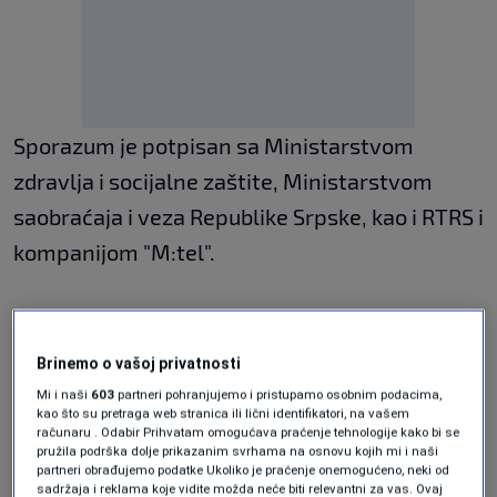
Sporazum je potpisan sa Ministarstvom
zdravlja i socijalne zaštite, Ministarstvom
saobraćaja i veza Republike Srpske, kao i RTRS i
kompanijom "M:tel".
Ugovori su ranije potpisani sa 32 radio i
televizijske stanice u Republici Srpskoj.
Brinemo o vašoj privatnosti
Mi i naši
603
partneri pohranjujemo i pristupamo osobnim podacima,
kao što su pretraga web stranica ili lični identifikatori, na vašem
"Ovaj sistem je rezultat intenzivnog timskog
računaru . Odabir Prihvatam omogućava praćenje tehnologije kako bi se
pružila podrška dolje prikazanim svrhama na osnovu kojih mi i naši
rada članova MUP-a i interresorne radne rupe
partneri obrađujemo podatke Ukoliko je praćenje onemogućeno, neki od
sadržaja i reklama koje vidite možda neće biti relevantni za vas. Ovaj