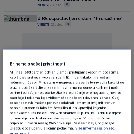
0
NEWS
|
23. dec.
|
U RS uspostavljen sistem "Pronađi me"
0
VIJESTI
|
23. dec.
|
Brinemo o vašoj privatnosti
Oglas
Mi i naši
603
partneri pohranjujemo i pristupamo osobnim podacima,
kao što su pretraga web stranica ili lični identifikatori, na vašem
računaru . Odabir Prihvatam omogućava praćenje tehnologije kako bi se
pružila podrška dolje prikazanim svrhama na osnovu kojih mi i naši
partneri obrađujemo podatke Ukoliko je praćenje onemogućeno, neki od
sadržaja i reklama koje vidite možda neće biti relevantni za vas. Ovaj
odabir postavki možete ponovno odabrati i pritom promijeniti trenutni
odabir ili pristanak tako što ćete kliknuti na Upravljaj željenim
RS danas u rad pušta sistem "Pronađi me"
postavkama link na dnu ove web stranice [ili plutajuću ikonu u donjem
- obavijest o nestanku djece
lijevom dijelu web stranice, ako je primjenjivo]. Vaš odabir će se
mijenjati u okviru našeg Wеб локација. Za više detalja, pogledajte
0
VIJESTI
|
23. dec.
|
Uredbu o postupanju s ličnim podacima.
Više informacija o vašoj
privatnosti