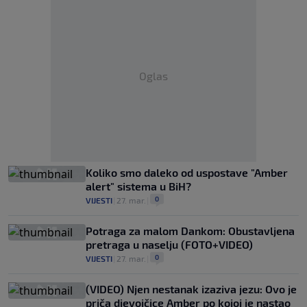
Oglas
Koliko smo daleko od uspostave "Amber
alert" sistema u BiH?
0
VIJESTI
|
27. mar.
|
Potraga za malom Dankom: Obustavljena
pretraga u naselju (FOTO+VIDEO)
0
VIJESTI
|
27. mar.
|
(VIDEO) Njen nestanak izaziva jezu: Ovo je
priča djevojčice Amber po kojoj je nastao