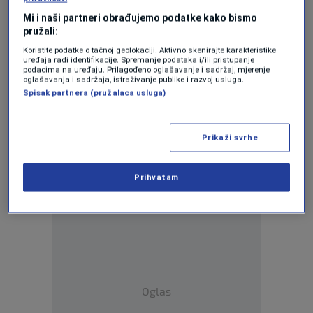
O uspostavljanju Amber Alert Sistema:
Mi i naši partneri obrađujemo podatke kako bismo
Nema tehničkih ni financijskih prepreka,
pružali:
ali ima političkih
Koristite podatke o tačnoj geolokaciji. Aktivno skenirajte karakteristike
0
CRNA HRONIKA
|
28. maj.
|
uređaja radi identifikacije. Spremanje podataka i/ili pristupanje
podacima na uređaju. Prilagođeno oglašavanje i sadržaj, mjerenje
oglašavanja i sadržaja, istraživanje publike i razvoj usluga.
Amber Alert system in Bosnia faces only
Spisak partnera (pružalaca usluga)
political hurdles, no technical or financial
barriers
0
NEWS
|
28. maj.
|
Prikaži svrhe
Mjere za zaštitu djece: Sistem "Pronađi
me" do kraja godine u RS
Prihvatam
0
VIJESTI
|
27. maj.
|
Oglas