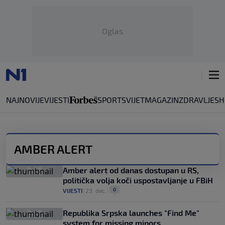
Oglas
NAJNOVIJE
VIJESTI
SPORT
SVIJET
MAGAZIN
ZDRAVLJE
SH
AMBER ALERT
Amber alert od danas dostupan u RS,
politička volja koči uspostavljanje u FBiH
0
VIJESTI
|
23. dec.
|
Republika Srpska launches "Find Me"
system for missing minors