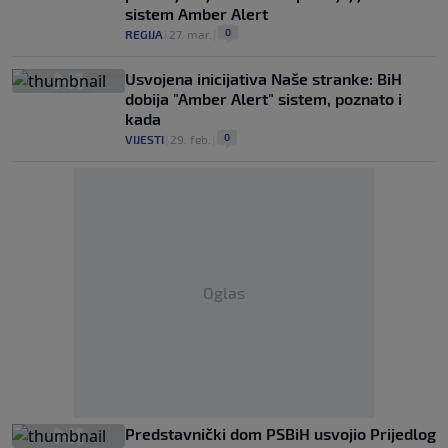
sistem Amber Alert
0
REGIJA
|
27. mar.
|
Usvojena inicijativa Naše stranke: BiH
dobija "Amber Alert" sistem, poznato i
kada
0
VIJESTI
|
29. feb.
|
Oglas
Predstavnički dom PSBiH usvojio Prijedlog