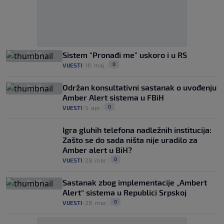
Sistem "Pronađi me" uskoro i u RS
0
VIJESTI
|
16. maj.
|
Održan konsultativni sastanak o uvođenju
Amber Alert sistema u FBiH
0
VIJESTI
|
5. apr.
|
Igra gluhih telefona nadležnih institucija:
Zašto se do sada ništa nije uradilo za
Amber alert u BiH?
0
VIJESTI
|
28. mar.
|
Sastanak zbog implementacije „Ambert
Alert“ sistema u Republici Srpskoj
0
VIJESTI
|
28. mar.
|