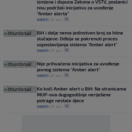
izmjena i dopuna Zakona o VSTV, poslanici
nisu podržali inicijativu za uvođenje
“Amber alerta”
0
VIJESTI
|
30. jan.
|
BiH i dalje nema jedinstven broj za hitne
slučajeve: Odbija se pokrenuti proces
uspostavljanja sistema ''Amber alert''
0
VIJESTI
|
26. jan.
|
Nije prihvaćena inicijativa za uvođenje
javnog sistema "Amber alert"
0
VIJESTI
|
24. jan.
|
Ko koči Amber alert u BiH: Na stranicama
MUP-ova dugogodišnje neriješene
potrage nestale djece
0
VIJESTI
|
26. okt.
|