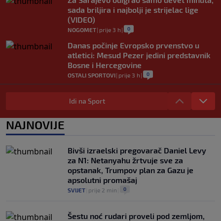
sada briljira i najbolji je strijelac lige
(VIDEO)
0
NOGOMET
|
prije 3 h
|
Danas počinje Evropsko prvenstvo u
atletici: Mesud Pezer jedini predstavnik
Bosne i Hercegovine
0
OSTALI SPORTOVI
|
prije 3 h
|
PSG krenuo po Ardu Gülera: Turčin
navodno dao zeleno svjetlo za odlazak
Idi na Sport
iz Real Madrida
0
NOGOMET
|
prije 3 h
|
NAJNOVIJE
Riješena dugogodišnja misterija o Joseu
Mourinhu: Jedne noći me je nazvao i
Bivši izraelski pregovarač Daniel Levy
plakao
za N1: Netanyahu žrtvuje sve za
0
NOGOMET
|
prije 4 h
|
opstanak, Trumpov plan za Gazu je
apsolutni promašaj
0
SVIJET
|
prije 2 min
|
Šestu noć rudari proveli pod zemljom,