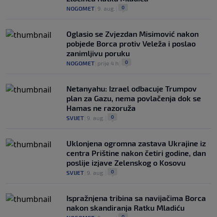
0
NOGOMET
|
9. aug.
|
Oglasio se Zvjezdan Misimović nakon
pobjede Borca protiv Veleža i poslao
zanimljivu poruku
0
NOGOMET
|
prije 4 h
|
Netanyahu: Izrael odbacuje Trumpov
plan za Gazu, nema povlačenja dok se
Hamas ne razoruža
0
SVIJET
|
9. aug.
|
Uklonjena ogromna zastava Ukrajine iz
centra Prištine nakon četiri godine, dan
poslije izjave Zelenskog o Kosovu
0
SVIJET
|
9. aug.
|
Ispražnjena tribina sa navijačima Borca
nakon skandiranja Ratku Mladiću
0