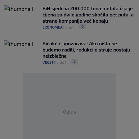
BiH sjedi na 200.000 tona metala čija je
cijena za dvije godine skočila pet puta, a
strane kompanije već kopaju
0
EKONOMIJA
|
prije 1 h
|
Bičakčić upozorava: Ako ništa ne
budemo radili, redukcije struje postaju
neizbježne
0
VIJESTI
|
prije 1 h
|
Oglas