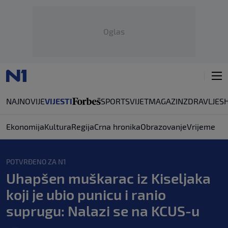
Oglas
NAJNOVIJE
VIJESTI
SPORT
SVIJET
MAGAZIN
ZDRAVLJE
S
Ekonomija
Kultura
Regija
Crna hronika
Obrazovanje
Vrijeme
POTVRĐENO ZA N1
Uhapšen muškarac iz Kiseljaka
koji je ubio punicu i ranio
suprugu: Nalazi se na KCUS-u