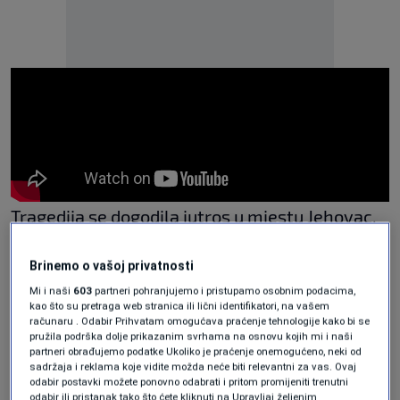
Tragedija se dogodila jutros u mjestu Jehovac,
gdje je muškarac pucao na dvije žene iz svoje
Brinemo o vašoj privatnosti
uže porodice. Prema nezvaničnim
Mi i naši
603
partneri pohranjujemo i pristupamo osobnim podacima,
informacijama, ubijena je njegova punica, dok
kao što su pretraga web stranica ili lični identifikatori, na vašem
računaru . Odabir Prihvatam omogućava praćenje tehnologije kako bi se
je supruga zadobila povrede.
pružila podrška dolje prikazanim svrhama na osnovu kojih mi i naši
partneri obrađujemo podatke Ukoliko je praćenje onemogućeno, neki od
sadržaja i reklama koje vidite možda neće biti relevantni za vas. Ovaj
Ubistvo i ranjavanje dva člana uže
odabir postavki možete ponovno odabrati i pritom promijeniti trenutni
porodice u Kiseljaku: Počinitelj u
odabir ili pristanak tako što ćete kliknuti na Upravljaj željenim