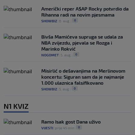
Američki reper A$AP Rocky potvrdio da
Rihanna radi na novim pjesmama
0
SHOWBIZ
|
6. aug.
|
Bivša Mamićeva supruga se udala za
NBA zvijezdu, pjevala se Rozga i
Marinko Rokvić
0
NOGOMET
|
5. aug.
|
Misirlić o dešavanjima na Merlinovom
koncertu: Siguran sam da je najmanje
1.000 ulaznica falsifikovano
0
SHOWBIZ
|
5. aug.
|
N1 KVIZ
Ramo Isak gost Dana uživo
0
VIJESTI
|
prije 45 min
|