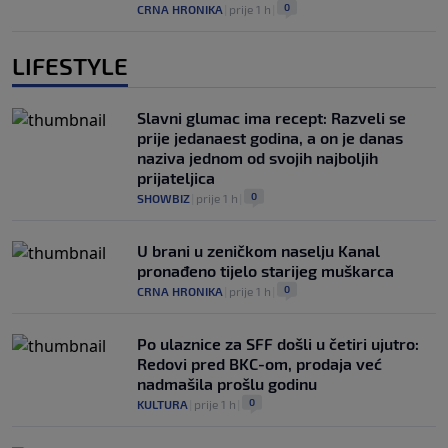
0
CRNA HRONIKA
|
prije 1 h
|
LIFESTYLE
Slavni glumac ima recept: Razveli se
prije jedanaest godina, a on je danas
naziva jednom od svojih najboljih
prijateljica
0
SHOWBIZ
|
prije 1 h
|
U brani u zeničkom naselju Kanal
pronađeno tijelo starijeg muškarca
0
CRNA HRONIKA
|
prije 1 h
|
Po ulaznice za SFF došli u četiri ujutro:
Redovi pred BKC-om, prodaja već
nadmašila prošlu godinu
0
KULTURA
|
prije 1 h
|