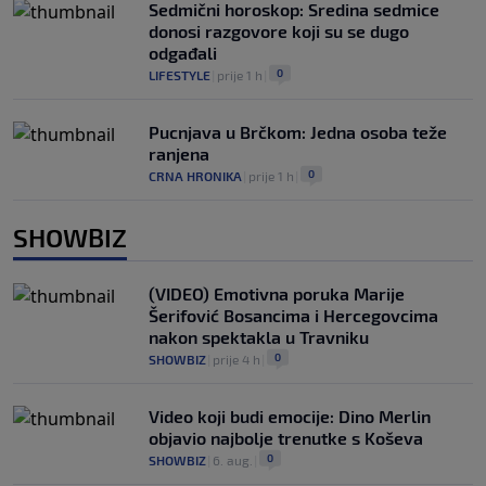
Sedmični horoskop: Sredina sedmice
donosi razgovore koji su se dugo
odgađali
0
LIFESTYLE
|
prije 1 h
|
Pucnjava u Brčkom: Jedna osoba teže
ranjena
0
CRNA HRONIKA
|
prije 1 h
|
SHOWBIZ
(VIDEO) Emotivna poruka Marije
Šerifović Bosancima i Hercegovcima
nakon spektakla u Travniku
0
SHOWBIZ
|
prije 4 h
|
Video koji budi emocije: Dino Merlin
objavio najbolje trenutke s Koševa
0
SHOWBIZ
|
6. aug.
|