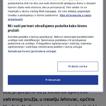
postavkama link na dnu ove web stranice [ili plutajuću ikonu u donjem
bjekstvu
lijevom dijelu web stranice, ako je primjenjivo]. Vaš odabir će se
CRNA HRONIKA
|
18. maj.
mijenjati u okviru našeg Wеб локација. Za više detalja, pogledajte
Uredbu o postupanju s ličnim podacima.
Više informacija o vašoj
privatnosti
Iz policije su ranije potvrdili da je do pucnjave
Mi i naši partneri obrađujemo podatke kako bismo
došlo prije osam sati, kada je muškarac
pružali:
Koristite podatke o tačnoj geolokaciji. Aktivno skenirajte karakteristike
vatrenim oružjem ranio dvije ženske osobe.
uređaja radi identifikacije. Spremanje podataka i/ili pristupanje
podacima na uređaju. Prilagođeno oglašavanje i sadržaj, mjerenje
oglašavanja i sadržaja, istraživanje publike i razvoj usluga.
Portparol MUP-a Srednjobosanskog kantona
Spisak partnera (pružalaca usluga)
Muamer Karadža za naš portal je kazao da je
osumnjičeni pronađen i uhapšen.
Prikaži svrhe
"Dana 18.05.2026.godine, u 07.55.sati, u PS
Prihvatam
Kiseljak je telefonskim putem, od strane NN
lica, prijavljeno da je došlo do upotrebe
vatrenog oružja, u naselju Jehovac, općina