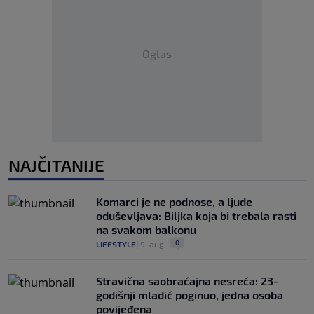
Oglas
NAJČITANIJE
Komarci je ne podnose, a ljude
oduševljava: Biljka koja bi trebala rasti
na svakom balkonu
0
LIFESTYLE
|
9. aug.
|
Stravična saobraćajna nesreća: 23-
godišnji mladić poginuo, jedna osoba
povijeđena