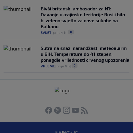
Bivši britanski ambasador za N1:
Davanje ukrajinske teritorije Rusiji bilo
bi zeleno svjetlo za nove sukobe na
Balkanu
0
SVIJET
|
prije 4 h
|
Sutra na snazi narandžasti meteoalarm
u BiH: Temperature do 41 stepen,
ponegdje vrijednosti crvenog upozorenja
0
VRIJEME
|
prije 4 h
|
NAJNOVIJE