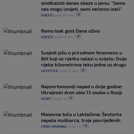
sindikalisti danas silaze u jamu: "Samo
nas mogu iznijeti, sami nećemo izaći"
0
VIJESTI
|
prije 20 min
|
Ramo Isak gost Dana uživo
0
VIJESTI
|
prije 45 min
|
Susjedi pišu o prirodnom fenomenu u
BiH koji se rijetko nalazi u svijetu: Dvije
rijeke kilometrima teku jedna uz drugu
0
LIFESTYLE
|
prije 51 min
|
Najsmrtonosniji napad u dvije godine:
Ukrajinski dron ubio 13 osoba u Rusiji
0
SVIJET
|
prije 1 h
|
Masovna tuča u Laktašima: Šestorka
napala muškarca, troje povrijeđenih
0
CRNA HRONIKA
|
prije 1 h
|