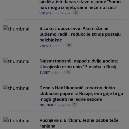
sindikalisti danas silaze u jamu: "Samo
nas mogu iznijeti, sami nećemo izaći"
0
VIJESTI
|
prije 20 min
|
Bičakčić upozorava: Ako ništa ne
budemo radili, redukcije struje postaju
neizbježne
0
VIJESTI
|
prije 1 h
|
Najsmrtonosniji napad u dvije godine:
Ukrajinski dron ubio 13 osoba u Rusiji
0
SVIJET
|
prije 1 h
|
Dennis Hadžikadunić konačno dobio
slobodne papire iz Rusije, evo gdje bi ga
mogli gledati naredne sezone
0
NOGOMET
|
prije 1 h
|
Pucnjava u Brčkom: Jedna osoba teže
ranjena