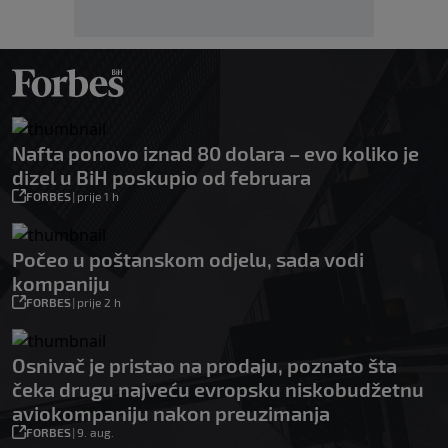
Nafta ponovo iznad 80 dolara – evo koliko je
dizel u BiH poskupio od februara
FORBES
|
prije 1 h
Počeo u poštanskom odjelu, sada vodi
kompaniju
FORBES
|
prije 2 h
Osnivač je pristao na prodaju, poznato šta
čeka drugu najveću evropsku niskobudžetnu
aviokompaniju nakon preuzimanja
FORBES
|
9. aug.