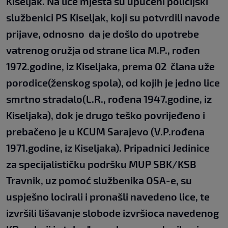
Kiseljak. Na lice mjesta su upućeni policijski
službenici PS Kiseljak, koji su potvrdili navode
prijave, odnosno da je došlo do upotrebe
vatrenog oružja od strane lica M.P., rođen
1972.godine, iz Kiseljaka, prema 02 člana uže
porodice(ženskog spola), od kojih je jedno lice
smrtno stradalo(L.R., rođena 1947.godine, iz
Kiseljaka), dok je drugo teško povrijeđeno i
prebačeno je u KCUM Sarajevo (V.P.rođena
1971.godine, iz Kiseljaka). Pripadnici Jedinice
za specijalističku podršku MUP SBK/KSB
Travnik, uz pomoć službenika OSA-e, su
uspješno locirali i pronašli navedeno lice, te
izvršili lišavanje slobode izvršioca navedenog