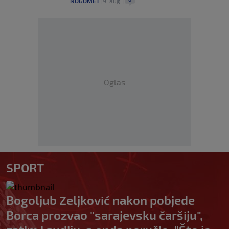
NOGOMET
|
9. aug.
|
Oglas
SPORT
Bogoljub Zeljković nakon pobjede
Borca prozvao "sarajevsku čaršiju",