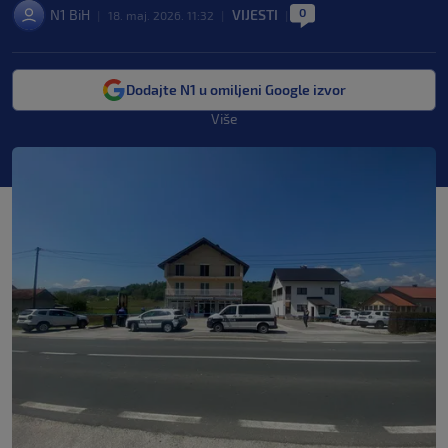
0
N1 BiH
VIJESTI
|
18. maj. 2026. 11:32
|
|
Dodajte N1 u omiljeni Google izvor
Više