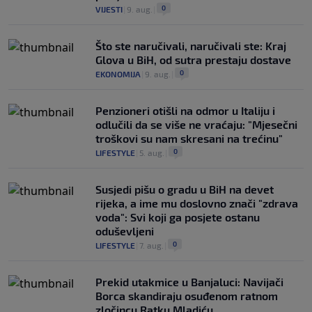
0
VIJESTI
|
9. aug.
|
Što ste naručivali, naručivali ste: Kraj
Glova u BiH, od sutra prestaju dostave
0
EKONOMIJA
|
9. aug.
|
Penzioneri otišli na odmor u Italiju i
odlučili da se više ne vraćaju: "Mjesečni
troškovi su nam skresani na trećinu"
0
LIFESTYLE
|
5. aug.
|
Susjedi pišu o gradu u BiH na devet
rijeka, a ime mu doslovno znači "zdrava
voda": Svi koji ga posjete ostanu
oduševljeni
0
LIFESTYLE
|
7. aug.
|
Prekid utakmice u Banjaluci: Navijači
Borca skandiraju osuđenom ratnom
zločincu Ratku Mladiću