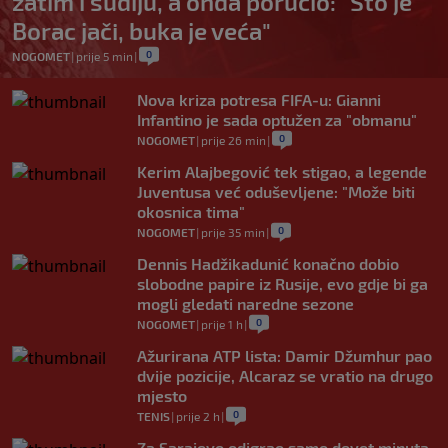
zatim i sudiju, a onda poručio: "Što je
Borac jači, buka je veća"
0
NOGOMET
|
prije 5 min
|
Nova kriza potresa FIFA-u: Gianni
Infantino je sada optužen za "obmanu"
0
NOGOMET
|
prije 26 min
|
Kerim Alajbegović tek stigao, a legende
Juventusa već oduševljene: "Može biti
okosnica tima"
0
NOGOMET
|
prije 35 min
|
Dennis Hadžikadunić konačno dobio
slobodne papire iz Rusije, evo gdje bi ga
mogli gledati naredne sezone
0
NOGOMET
|
prije 1 h
|
Ažurirana ATP lista: Damir Džumhur pao
dvije pozicije, Alcaraz se vratio na drugo
mjesto
0
TENIS
|
prije 2 h
|
Za Sarajevo odigrao samo devet minuta,