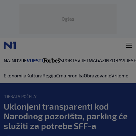
Oglas
NAJNOVIJE
VIJESTI
SPORT
SVIJET
MAGAZIN
ZDRAVLJE
S
Ekonomija
Kultura
Regija
Crna hronika
Obrazovanje
Vrijeme
"DEBATA POČELA"
Uklonjeni transparenti kod
Narodnog pozorišta, parking će
služiti za potrebe SFF-a