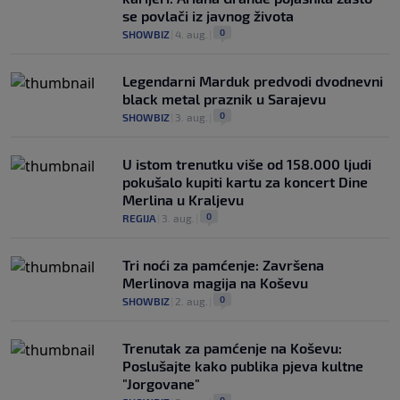
se povlači iz javnog života
0
SHOWBIZ
|
4. aug.
|
Legendarni Marduk predvodi dvodnevni
black metal praznik u Sarajevu
0
SHOWBIZ
|
3. aug.
|
U istom trenutku više od 158.000 ljudi
pokušalo kupiti kartu za koncert Dine
Merlina u Kraljevu
0
REGIJA
|
3. aug.
|
Tri noći za pamćenje: Završena
Merlinova magija na Koševu
0
SHOWBIZ
|
2. aug.
|
Trenutak za pamćenje na Koševu:
Poslušajte kako publika pjeva kultne
"Jorgovane"