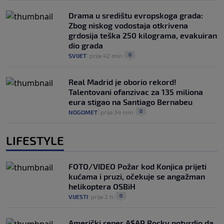
Drama u središtu evropskoga grada:
Zbog niskog vodostaja otkrivena
grdosija teška 250 kilograma, evakuiran
dio grada
0
SVIJET
|
prije 42 min
|
Real Madrid je oborio rekord!
Talentovani ofanzivac za 135 miliona
eura stigao na Santiago Bernabeu
0
NOGOMET
|
prije 34 min
|
LIFESTYLE
FOTO/VIDEO Požar kod Konjica prijeti
kućama i pruzi, očekuje se angažman
helikoptera OSBiH
0
VIJESTI
|
prije 2 h
|
Američki reper A$AP Rocky potvrdio da