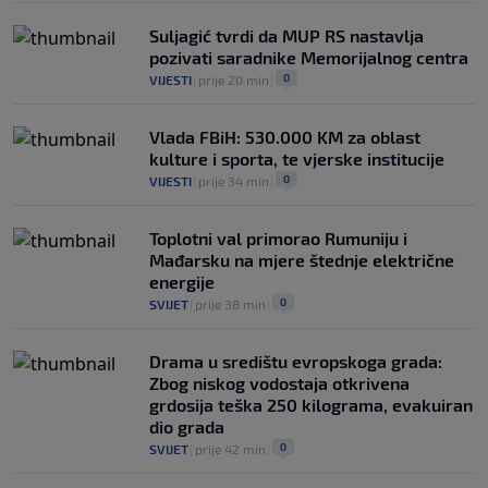
Suljagić tvrdi da MUP RS nastavlja
pozivati saradnike Memorijalnog centra
0
VIJESTI
|
prije 20 min
|
Vlada FBiH: 530.000 KM za oblast
kulture i sporta, te vjerske institucije
0
VIJESTI
|
prije 34 min
|
Toplotni val primorao Rumuniju i
Mađarsku na mjere štednje električne
energije
0
SVIJET
|
prije 38 min
|
Drama u središtu evropskoga grada:
Zbog niskog vodostaja otkrivena
grdosija teška 250 kilograma, evakuiran
dio grada
0
SVIJET
|
prije 42 min
|