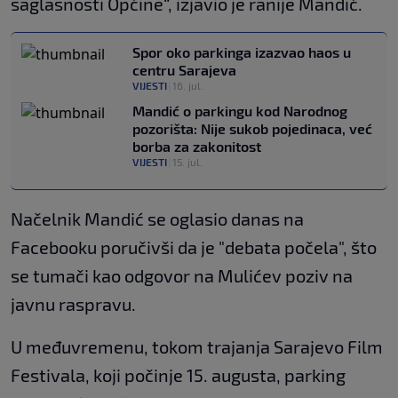
saglasnosti Općine“, izjavio je ranije Mandić.
Spor oko parkinga izazvao haos u
centru Sarajeva
VIJESTI
|
16. jul.
Mandić o parkingu kod Narodnog
pozorišta: Nije sukob pojedinaca, već
borba za zakonitost
VIJESTI
|
15. jul.
Načelnik Mandić se oglasio danas na
Facebooku poručivši da je "debata počela", što
se tumači kao odgovor na Mulićev poziv na
javnu raspravu.
U međuvremenu, tokom trajanja Sarajevo Film
Festivala, koji počinje 15. augusta, parking