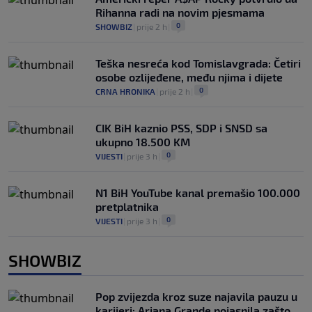
Rihanna radi na novim pjesmama
0
SHOWBIZ
|
prije 2 h
|
Teška nesreća kod Tomislavgrada: Četiri
osobe ozlijeđene, među njima i dijete
0
CRNA HRONIKA
|
prije 2 h
|
CIK BiH kaznio PSS, SDP i SNSD sa
ukupno 18.500 KM
0
VIJESTI
|
prije 3 h
|
N1 BiH YouTube kanal premašio 100.000
pretplatnika
0
VIJESTI
|
prije 3 h
|
SHOWBIZ
Pop zvijezda kroz suze najavila pauzu u
karijeri: Ariana Grande pojasnila zašto