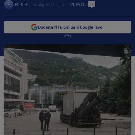
0
N1 BiH
VIJESTI
|
01. aug. 2025. 12:02
|
|
Dodajte N1 u omiljeni Google izvor
Više