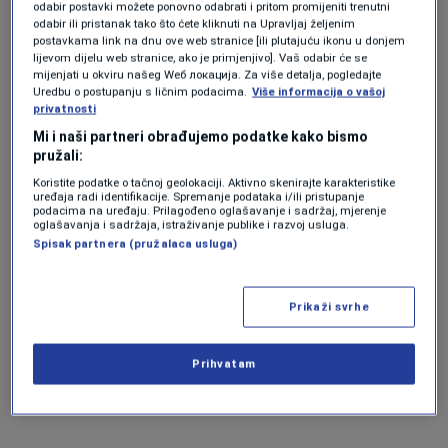
samovlast, ne čini pravno nasilje" i "Pozivamo
odabir postavki možete ponovno odabrati i pritom promijeniti trenutni
odabir ili pristanak tako što ćete kliknuti na Upravljaj željenim
građane na uvid u pravne dokumente".
postavkama link na dnu ove web stranice [ili plutajuću ikonu u donjem
lijevom dijelu web stranice, ako je primjenjivo]. Vaš odabir će se
mijenjati u okviru našeg Wеб локација. Za više detalja, pogledajte
Uredbu o postupanju s ličnim podacima.
Više informacija o vašoj
privatnosti
Mi i naši partneri obrađujemo podatke kako bismo
pružali:
Koristite podatke o tačnoj geolokaciji. Aktivno skenirajte karakteristike
uređaja radi identifikacije. Spremanje podataka i/ili pristupanje
podacima na uređaju. Prilagođeno oglašavanje i sadržaj, mjerenje
oglašavanja i sadržaja, istraživanje publike i razvoj usluga.
Spisak partnera (pružalaca usluga)
Prikaži svrhe
Prihvatam