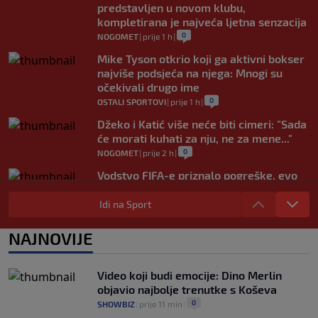
predstavljen u novom klubu,
kompletirana je najveća ljetna senzacija
0
NOGOMET
|
prije 1 h
|
Mike Tyson otkrio koji ga aktivni bokser
najviše podsjeća na njega: Mnogi su
očekivali drugo ime
0
OSTALI SPORTOVI
|
prije 1 h
|
Džeko i Katić više neće biti cimeri: "Sada
će morati kuhati za nju, ne za mene..."
0
NOGOMET
|
prije 2 h
|
Vodstvo FIFA-e priznalo pogreške, evo
kakav je njegov stav prema Infantinu
Idi na Sport
0
NOGOMET
|
prije 2 h
|
Evo šta Sabalenka misli o testiranju pola
NAJNOVIJE
u ženskom tenisu
0
TENIS
|
prije 2 h
|
Video koji budi emocije: Dino Merlin
objavio najbolje trenutke s Koševa
0
SHOWBIZ
|
prije 11 min
|