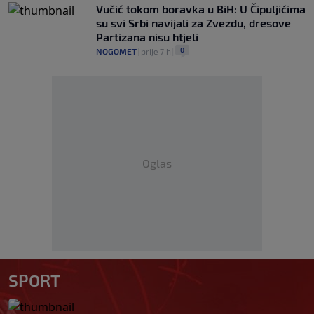
Vučić tokom boravka u BiH: U Čipuljićima
su svi Srbi navijali za Zvezdu, dresove
Partizana nisu htjeli
0
NOGOMET
|
prije 7 h
|
Oglas
SPORT