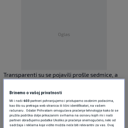
Oglas
Transparenti su se pojavili prošle sedmice, a
dodatni su postavljeni u utorak, sa obje strane
parkinga kako bi bili vidljivi iz oba pravca.
Brinemo o vašoj privatnosti
Mi i naši
603
partneri pohranjujemo i pristupamo osobnim podacima,
Poruke su bile direktne: "Mulić poziva Mandića
kao što su pretraga web stranica ili lični identifikatori, na vašem
na javnu debatu", "Neka istina pobijedi laž",
računaru . Odabir Prihvatam omogućava praćenje tehnologije kako bi se
pružila podrška dolje prikazanim svrhama na osnovu kojih mi i naši
"Načelniče, odgovori na dopise, ne čini
partneri obrađujemo podatke Ukoliko je praćenje onemogućeno, neki od
sadržaja i reklama koje vidite možda neće biti relevantni za vas. Ovaj