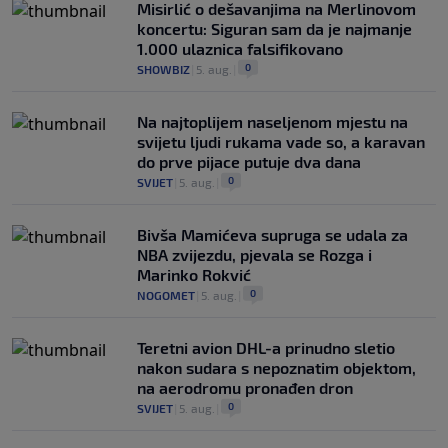
Misirlić o dešavanjima na Merlinovom
koncertu: Siguran sam da je najmanje
1.000 ulaznica falsifikovano
0
SHOWBIZ
|
5. aug.
|
Na najtoplijem naseljenom mjestu na
svijetu ljudi rukama vade so, a karavan
do prve pijace putuje dva dana
0
SVIJET
|
5. aug.
|
Bivša Mamićeva supruga se udala za
NBA zvijezdu, pjevala se Rozga i
Marinko Rokvić
0
NOGOMET
|
5. aug.
|
Teretni avion DHL-a prinudno sletio
nakon sudara s nepoznatim objektom,
na aerodromu pronađen dron
0
SVIJET
|
5. aug.
|