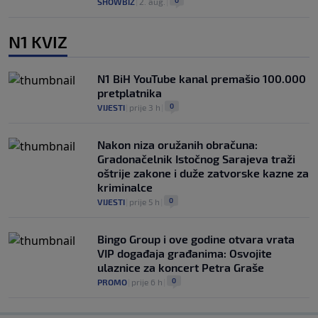
0
SHOWBIZ
|
2. aug.
|
N1 KVIZ
N1 BiH YouTube kanal premašio 100.000
pretplatnika
0
VIJESTI
|
prije 3 h
|
Nakon niza oružanih obračuna:
Gradonačelnik Istočnog Sarajeva traži
oštrije zakone i duže zatvorske kazne za
kriminalce
0
VIJESTI
|
prije 5 h
|
Bingo Group i ove godine otvara vrata
VIP događaja građanima: Osvojite
ulaznice za koncert Petra Graše
0
PROMO
|
prije 6 h
|