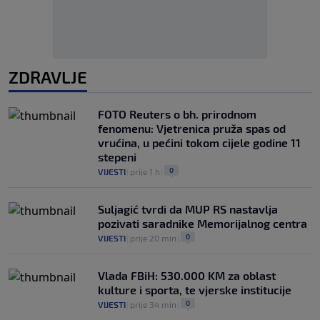
ZDRAVLJE
FOTO Reuters o bh. prirodnom
fenomenu: Vjetrenica pruža spas od
vrućina, u pećini tokom cijele godine 11
stepeni
0
VIJESTI
|
prije 1 h
|
Suljagić tvrdi da MUP RS nastavlja
pozivati saradnike Memorijalnog centra
0
VIJESTI
|
prije 20 min
|
Vlada FBiH: 530.000 KM za oblast
kulture i sporta, te vjerske institucije
0
VIJESTI
|
prije 34 min
|