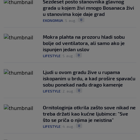
Šezdeset posto stanovnika glavnog
grada u kojem živi mnogo Bosanaca živi
u stanovima koje daje grad
0
EKONOMIJA
|
5. aug.
|
Mokra plahta na prozoru hladi sobu
bolje od ventilatora, ali samo ako je
ispunjen jedan uslov
0
LIFESTYLE
|
5. aug.
|
Ljudi u ovom gradu žive u rupama
iskopanim u brdu, a kad prošire spavaću
sobu ponekad nađu drago kamenje
0
LIFESTYLE
|
2. aug.
|
Ornitologinja otkrila zašto sove nikad ne
treba držati kao kućne ljubimce: "Sve
što se priča o njima je neistina"
0
LIFESTYLE
|
4. aug.
|