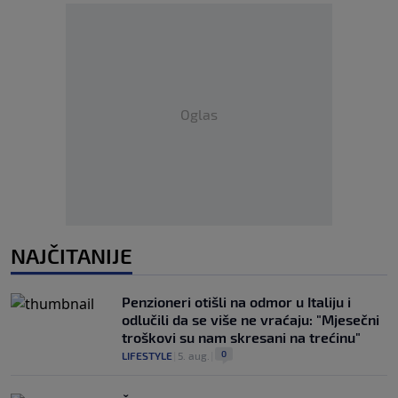
Oglas
NAJČITANIJE
Penzioneri otišli na odmor u Italiju i
odlučili da se više ne vraćaju: "Mjesečni
troškovi su nam skresani na trećinu"
0
LIFESTYLE
|
5. aug.
|