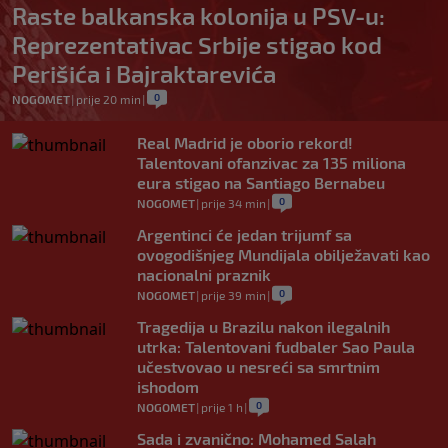
Raste balkanska kolonija u PSV-u:
Reprezentativac Srbije stigao kod
Perišića i Bajraktarevića
0
NOGOMET
|
prije 20 min
|
Real Madrid je oborio rekord!
Talentovani ofanzivac za 135 miliona
eura stigao na Santiago Bernabeu
0
NOGOMET
|
prije 34 min
|
Argentinci će jedan trijumf sa
ovogodišnjeg Mundijala obilježavati kao
nacionalni praznik
0
NOGOMET
|
prije 39 min
|
Tragedija u Brazilu nakon ilegalnih
utrka: Talentovani fudbaler Sao Paula
učestvovao u nesreći sa smrtnim
ishodom
0
NOGOMET
|
prije 1 h
|
Sada i zvanično: Mohamed Salah