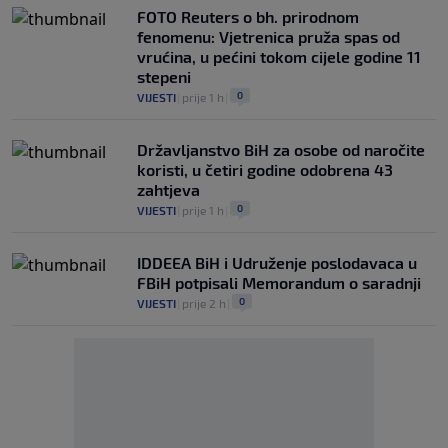
FOTO Reuters o bh. prirodnom
fenomenu: Vjetrenica pruža spas od
vrućina, u pećini tokom cijele godine 11
stepeni
0
VIJESTI
|
prije 1 h
|
Državljanstvo BiH za osobe od naročite
koristi, u četiri godine odobrena 43
zahtjeva
0
VIJESTI
|
prije 1 h
|
IDDEEA BiH i Udruženje poslodavaca u
FBiH potpisali Memorandum o saradnji
0
VIJESTI
|
prije 2 h
|