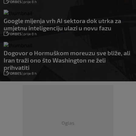
FORBES
|
prije 8 h
Google mijenja vrh AI sektora dok utrka za
umjetnu inteligenciju ulazi u novu fazu
FORBES
|
prije 8 h
Dogovor o Hormuškom moreuzu sve bliže, ali
Iran traži ono što Washington ne želi
prihvatiti
FORBES
|
prije 8 h
Oglas