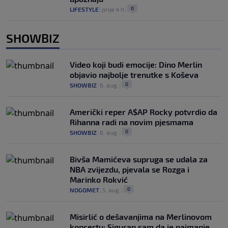
0
LIFESTYLE
|
prije 4 h
|
SHOWBIZ
Video koji budi emocije: Dino Merlin
objavio najbolje trenutke s Koševa
0
SHOWBIZ
|
6. aug.
|
Američki reper A$AP Rocky potvrdio da
Rihanna radi na novim pjesmama
0
SHOWBIZ
|
6. aug.
|
Bivša Mamićeva supruga se udala za
NBA zvijezdu, pjevala se Rozga i
Marinko Rokvić
0
NOGOMET
|
5. aug.
|
Misirlić o dešavanjima na Merlinovom
koncertu: Siguran sam da je najmanje