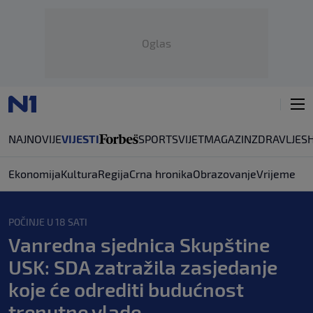
Oglas
NAJNOVIJE
VIJESTI
SPORT
SVIJET
MAGAZIN
ZDRAVLJE
S
Ekonomija
Kultura
Regija
Crna hronika
Obrazovanje
Vrijeme
POČINJE U 18 SATI
Vanredna sjednica Skupštine
USK: SDA zatražila zasjedanje
koje će odrediti budućnost
trenutne vlade