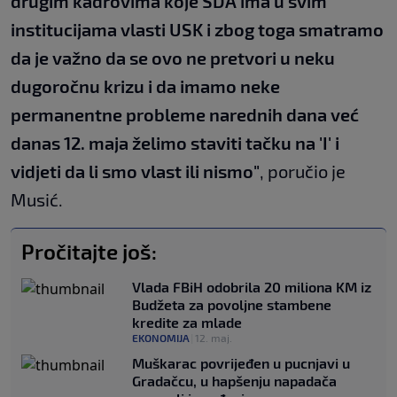
drugim kadrovima koje SDA ima u svim
institucijama vlasti USK i zbog toga smatramo
da je važno da se ovo ne pretvori u neku
dugoročnu krizu i da imamo neke
permanentne probleme narednih dana već
danas 12. maja želimo staviti tačku na 'I' i
vidjeti da li smo vlast ili nismo"
, poručio je
Musić.
Pročitajte još:
Vlada FBiH odobrila 20 miliona KM iz
Budžeta za povoljne stambene
kredite za mlade
EKONOMIJA
|
12. maj.
Muškarac povrijeđen u pucnjavi u
Gradačcu, u hapšenju napadača