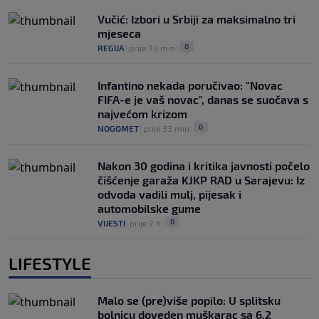
Vučić: Izbori u Srbiji za maksimalno tri
mjeseca
0
REGIJA
|
prije 33 min
|
Infantino nekada poručivao: "Novac
FIFA-e je vaš novac", danas se suočava s
najvećom krizom
0
NOGOMET
|
prije 33 min
|
Nakon 30 godina i kritika javnosti počelo
čišćenje garaža KJKP RAD u Sarajevu: Iz
odvoda vadili mulj, pijesak i
automobilske gume
0
VIJESTI
|
prije 2 h
|
LIFESTYLE
Malo se (pre)više popilo: U splitsku
bolnicu doveden muškarac sa 6,2