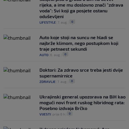
rijeka, a ime mu doslovno znači "zdrava
voda": Svi koji ga posjete ostanu
oduševljeni
0
LIFESTYLE
|
7. aug.
|
Auto koje stoji na suncu ne hladi se
najbrže klimom, nego postupkom koji
traje petnaest sekundi
0
AUTO
|
6. aug.
|
Doktori: Za zdravo srce treba jesti dvije
supernamirnice
0
ZDRAVLJE
|
7. aug.
|
Ukrajinski general upozorava na BiH kao
mogući novi front ruskog hibridnog rata:
Posebno izdvaja Brčko
0
VIJESTI
|
prije 8 h
|