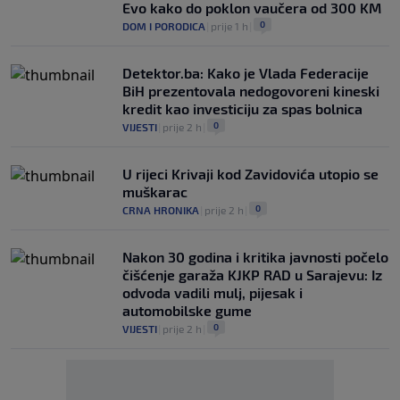
Evo kako do poklon vaučera od 300 KM
0
DOM I PORODICA
|
prije 1 h
|
Detektor.ba: Kako je Vlada Federacije
BiH prezentovala nedogovoreni kineski
kredit kao investiciju za spas bolnica
0
VIJESTI
|
prije 2 h
|
U rijeci Krivaji kod Zavidovića utopio se
muškarac
0
CRNA HRONIKA
|
prije 2 h
|
Nakon 30 godina i kritika javnosti počelo
čišćenje garaža KJKP RAD u Sarajevu: Iz
odvoda vadili mulj, pijesak i
automobilske gume
0
VIJESTI
|
prije 2 h
|