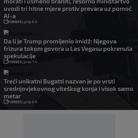
morati i usmeno braniti, resorno ministartvo
uvodi tri hitne mjere protiv prevara uz pomoć
AI-a
FORBES
|
prije 6 h
Da li je Trump promijenio imidž: Njegova
frizura tokom govora u Las Vegasu pokrenula
spekulacije
FORBES
|
prije 7 h
Treći unikatni Bugatti nazvan je po vrsti
srednjovjekovnog viteškog konja i visok samo
metar
FORBES
|
prije 6 h