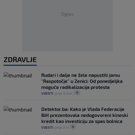
Oglas
ZDRAVLJE
Rudari i dalje ne žele napustiti jamu
"Raspotočje" u Zenici: Od ponedjeljka
moguća radikalizacija protesta
0
VIJESTI
|
prije 9 min
|
Detektor.ba: Kako je Vlada Federacije
BiH prezentovala nedogovoreni kineski
kredit kao investiciju za spas bolnica
0
VIJESTI
|
prije 2 h
|