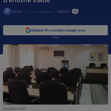
0
N1 BiH
VIJESTI
|
12. maj. 2025. 16:42
|
|
Dodajte N1 u omiljeni Google izvor
Više
Skupština USK