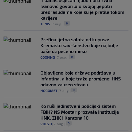
"I danas osjećam ljubomoru": Ana
Ivanović govorila o svojoj ljepoti i
predrasudama koje su je pratile tokom
karijere
0
TENIS
|
7. aug.
|
Prefina ljetna salata od kupusa:
Kremasto savršenstvo koje najbolje
paše uz pečeno meso
0
COOKING
|
7. aug.
|
Objavljeno koje države podržavaju
Infantina, a koje traže promjene: HNS
odavno zauzeo stranu
0
NOGOMET
|
7. aug.
|
Ko ruši jedinstveni policijski sistem
FBiH? NS Mostar prozvala institucije
HNK, ZHK i Kantona 10
0
VIJESTI
|
7. aug.
|