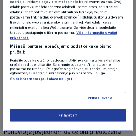
sadržaja i reklama koje vidite možda neće biti relevantni za vas. Ovaj
htjeli gubiti vrijeme već smo danas u saradnji
odabir postavki možete ponovno odabrati i pritom promijeniti trenutni
odabir ili pristanak tako što ćete kliknuti na Upravljaj željenim
sa Klubom zastupnika SDA u Skupštini USK i
postavkama link na dnu ove web stranice [ili plutajuću ikonu u donjem
lijevom dijelu web stranice, ako je primjenjivo]. Vaš odabir će se
pojedinim zastupnicima predali zahtjev za
mijenjati u okviru našeg Wеб локација. Za više detalja, pogledajte
Uredbu o postupanju s ličnim podacima.
Više informacija o vašoj
sazivanje vanredne sjednice u skladu s
privatnosti
Poslovnikom na kojoj ćemo predložiti smjenu
Mi i naši partneri obrađujemo podatke kako bismo
pružali:
ministra iz SDA kako bismo vidjeli da li još
Koristite podatke o tačnoj geolokaciji. Aktivno skenirajte karakteristike
imamo podršku kako trenutnih partnera tako
uređaja radi identifikacije. Spremanje podataka i/ili pristupanje
podacima na uređaju. Prilagođeno oglašavanje i sadržaj, mjerenje
i same Skupštine USK"
, naveo je Musić i dodao:
oglašavanja i sadržaja, istraživanje publike i razvoj usluga.
Spisak partnera (pružalaca usluga)
"Vjerujem da će to zastupnici u skupštini
podržati i to će biti poruka da mi nastavljamo
Prikaži svrhe
raditi odgovorno i predano kako smo nastavili
raditi i proteklih 17 mjeseci".
Prihvatam
Ponovio je još jednom da će biti predložena