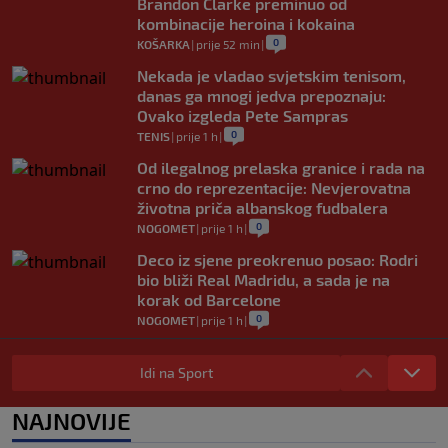
Brandon Clarke preminuo od
kombinacije heroina i kokaina
0
KOŠARKA
|
prije 52 min
|
Nekada je vladao svjetskim tenisom,
danas ga mnogi jedva prepoznaju:
Ovako izgleda Pete Sampras
0
TENIS
|
prije 1 h
|
Od ilegalnog prelaska granice i rada na
crno do reprezentacije: Nevjerovatna
životna priča albanskog fudbalera
0
NOGOMET
|
prije 1 h
|
Deco iz sjene preokrenuo posao: Rodri
bio bliži Real Madridu, a sada je na
korak od Barcelone
0
NOGOMET
|
prije 1 h
|
River Plate napravio veliki posao:
Reprezentativac Argentine stigao iz
Idi na Sport
Atlético Madrida
0
NOGOMET
|
prije 2 h
|
NAJNOVIJE
Gasol savjetovao Wembanyamu: