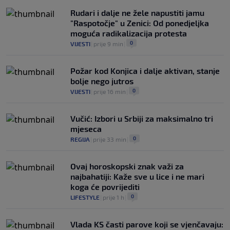
Najopasniji je u reketu, ali mora dodatno
Rudari i dalje ne žele napustiti jamu
ojačati
"Raspotočje" u Zenici: Od ponedjeljka
0
KOŠARKA
|
prije 2 h
|
moguća radikalizacija protesta
0
VIJESTI
|
prije 9 min
|
Požar kod Konjica i dalje aktivan, stanje
bolje nego jutros
0
VIJESTI
|
prije 16 min
|
Vučić: Izbori u Srbiji za maksimalno tri
mjeseca
0
REGIJA
|
prije 33 min
|
Ovaj horoskopski znak važi za
najbahatiji: Kaže sve u lice i ne mari
koga će povrijediti
0
LIFESTYLE
|
prije 1 h
|
Vlada KS časti parove koji se vjenčavaju: