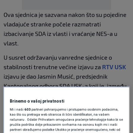
Ova sjednica je sazvana nakon što su pojedine
vladajuće stranke počele razmatrati
izbacivanje SDA iz vlasti i vraćanje NES-a u
vlast.
U susret održavanju vanredne sjednice o
stabilnosti trenutne većine izjavu za
RTV USK
izjavu je dao Jasmin Musić, predsjednik
Kantonalnog odbora SDA USK-a koji je, između
ostalog, poručio da ova stranka želi uvtvrditi
Brinemo o vašoj privatnosti
da li i dalje ima podršku skupštine i da li će
Mi i naši
603
partneri pohranjujemo i pristupamo osobnim podacima,
nastaviti raditi u punom kapacitetu.
kao što su pretraga web stranica ili lični identifikatori, na vašem
računaru . Odabir Prihvatam omogućava praćenje tehnologije kako bi se
pružila podrška dolje prikazanim svrhama na osnovu kojih mi i naši
"Da bismo dobili odgovor na to pitanje nismo
partneri obrađujemo podatke Ukoliko je praćenje onemogućeno, neki od