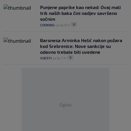
Punjene paprike kao nekad: Ovaj mali
trik naših baka čini nadjev savršeno
sočnim
0
COOKING
|
prije 8 h
|
Baronesa Arminka Helić nakon požara
kod Srebrenice: Nove sankcije su
odavno trebale biti uvedene
0
VIJESTI
|
prije 7 h
|
Oglas