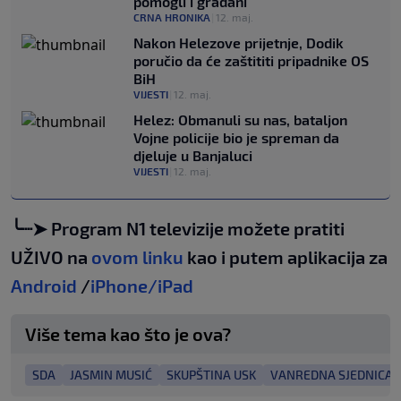
pomogli i građani
CRNA HRONIKA
|
12. maj.
Nakon Helezove prijetnje, Dodik
poručio da će zaštititi pripadnike OS
BiH
VIJESTI
|
12. maj.
Helez: Obmanuli su nas, bataljon
Vojne policije bio je spreman da
djeluje u Banjaluci
VIJESTI
|
12. maj.
╰┈➤ Program N1 televizije možete pratiti
UŽIVO na
ovom linku
kao i putem aplikacija za
Android
/
iPhone/iPad
Više tema kao što je ova?
SDA
JASMIN MUSIĆ
SKUPŠTINA USK
VANREDNA SJEDNICA