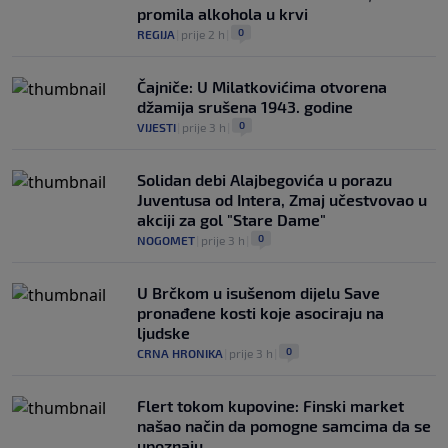
promila alkohola u krvi
0
REGIJA
|
prije 2 h
|
Čajniče: U Milatkovićima otvorena
džamija srušena 1943. godine
0
VIJESTI
|
prije 3 h
|
Solidan debi Alajbegovića u porazu
Juventusa od Intera, Zmaj učestvovao u
akciji za gol "Stare Dame"
0
NOGOMET
|
prije 3 h
|
U Brčkom u isušenom dijelu Save
pronađene kosti koje asociraju na
ljudske
0
CRNA HRONIKA
|
prije 3 h
|
Flert tokom kupovine: Finski market
našao način da pomogne samcima da se
upoznaju