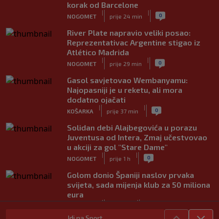
korak od Barcelone
|
|
0
NOGOMET
prije 24 min
River Plate napravio veliki posao:
Reprezentativac Argentine stigao iz
Atlético Madrida
|
|
0
NOGOMET
prije 29 min
Gasol savjetovao Wembanyamu:
Najopasniji je u reketu, ali mora
dodatno ojačati
|
|
0
KOŠARKA
prije 37 min
Solidan debi Alajbegovića u porazu
Juventusa od Intera, Zmaj učestvovao
u akciji za gol "Stare Dame"
|
|
0
NOGOMET
prije 1 h
Golom donio Španiji naslov prvaka
svijeta, sada mijenja klub za 50 miliona
eura
|
|
0
NOGOMET
prije 3 h
Idi na Sport