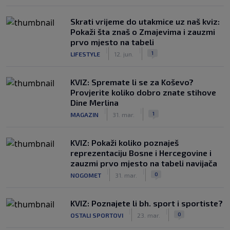
Skrati vrijeme do utakmice uz naš kviz:
Pokaži šta znaš o Zmajevima i zauzmi
prvo mjesto na tabeli
|
|
1
LIFESTYLE
12. jun.
KVIZ: Spremate li se za Koševo?
Provjerite koliko dobro znate stihove
Dine Merlina
|
|
1
MAGAZIN
31. mar.
KVIZ: Pokaži koliko poznaješ
reprezentaciju Bosne i Hercegovine i
zauzmi prvo mjesto na tabeli navijača
|
|
0
NOGOMET
31. mar.
KVIZ: Poznajete li bh. sport i sportiste?
|
|
0
OSTALI SPORTOVI
23. mar.