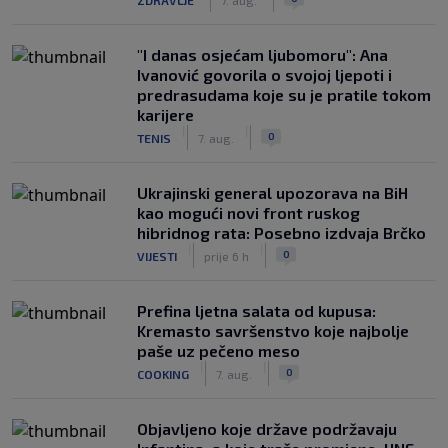
"I danas osjećam ljubomoru": Ana
Ivanović govorila o svojoj ljepoti i
predrasudama koje su je pratile tokom
karijere
|
|
0
TENIS
7. aug.
Ukrajinski general upozorava na BiH
kao mogući novi front ruskog
hibridnog rata: Posebno izdvaja Brčko
|
|
0
VIJESTI
prije 6 h
Prefina ljetna salata od kupusa:
Kremasto savršenstvo koje najbolje
paše uz pečeno meso
|
|
0
COOKING
7. aug.
Objavljeno koje države podržavaju