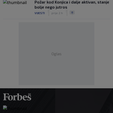
Požar kod Konjica i dalje aktivan, stanje
bolje nego jutros
|
|
0
VIJESTI
prije 2 h
Oglas