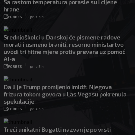
Sa rastom temperatura porasle su i cijene
hrane
|
FORBES
prije 6 h
Srednjoškolci u Danskoj će pismene radove
morati i usmeno braniti, resorno ministartvo
uvodi tri hitne mjere protiv prevara uz pomoć
AI-a
|
FORBES
prije 5 h
Da li je Trump promijenio imidž: Njegova
frizura tokom govora u Las Vegasu pokrenula
spekulacije
|
FORBES
prije 6 h
Treći unikatni Bugatti nazvan je po vrsti