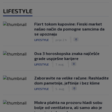
LIFESTYLE
Flert tokom kupovine: Finski market
našao način da pomogne samcima da
se upoznaju
|
|
0
LIFESTYLE
prije 2 h
Ova 3 horoskopska znaka najčešće
grade uspješne karijere
|
|
0
LIFESTYLE
7. aug.
Zaboravite na velike račune: Rashladite
dom pametnije, jeftinije i bez klime
|
|
0
LIFESTYLE
5. aug.
Mokra plahta na prozoru hladi sobu
bolje od ventilatora, ali samo ako je