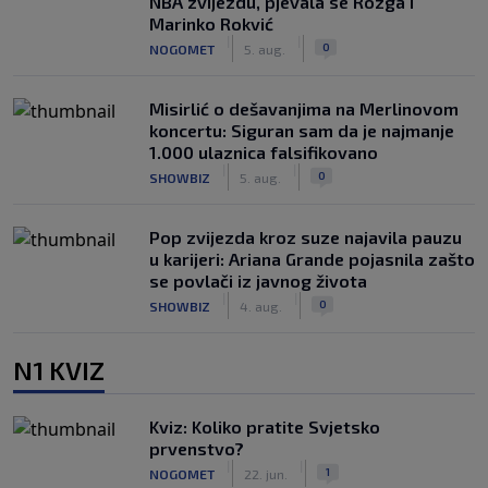
NBA zvijezdu, pjevala se Rozga i
Marinko Rokvić
|
|
0
NOGOMET
5. aug.
Misirlić o dešavanjima na Merlinovom
koncertu: Siguran sam da je najmanje
1.000 ulaznica falsifikovano
|
|
0
SHOWBIZ
5. aug.
Pop zvijezda kroz suze najavila pauzu
u karijeri: Ariana Grande pojasnila zašto
se povlači iz javnog života
|
|
0
SHOWBIZ
4. aug.
N1 KVIZ
Kviz: Koliko pratite Svjetsko
prvenstvo?
|
|
1
NOGOMET
22. jun.