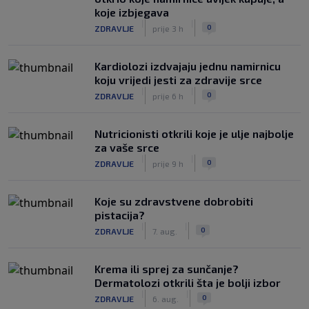
koje izbjegava
|
|
0
ZDRAVLJE
prije 3 h
Kardiolozi izdvajaju jednu namirnicu
koju vrijedi jesti za zdravije srce
|
|
0
ZDRAVLJE
prije 6 h
Nutricionisti otkrili koje je ulje najbolje
za vaše srce
|
|
0
ZDRAVLJE
prije 9 h
Koje su zdravstvene dobrobiti
pistacija?
|
|
0
ZDRAVLJE
7. aug.
Krema ili sprej za sunčanje?
Dermatolozi otkrili šta je bolji izbor
|
|
0
ZDRAVLJE
6. aug.