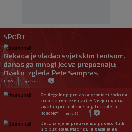
SPORT
Nekada je vladao svjetskim tenisom,
danas ga mnogi jedva prepoznaju:
Ovako izgleda Pete Sampras
|
|
0
TENIS
prije 15 min
Od ilegalnog prelaska granice i rada na
crno do reprezentacije: Nevjerovatna
životna priča albanskog fudbalera
|
|
0
NOGOMET
prije 20 min
Deco iz sjene preokrenuo posao: Rodri
bio bliži Real Madridu, a sada je na