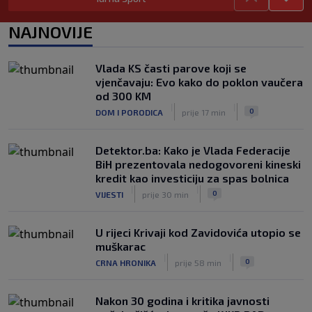
Preminuo otac Lionela Messija
|
|
0
NOGOMET
prije 4 h
NAJNOVIJE
Aldian Korora: Jedan gol, dvije
generacije i priča o beskrajnoj ljubavi
Vlada KS časti parove koji se
prema Želji koja je obavezan smjer za
vjenčavaju: Evo kako do poklon vaučera
plavi voz
od 300 KM
|
|
0
NOGOMET
prije 5 h
|
|
0
DOM I PORODICA
prije 17 min
Detektor.ba: Kako je Vlada Federacije
BiH prezentovala nedogovoreni kineski
kredit kao investiciju za spas bolnica
|
|
0
VIJESTI
prije 30 min
U rijeci Krivaji kod Zavidovića utopio se
muškarac
|
|
0
CRNA HRONIKA
prije 58 min
Nakon 30 godina i kritika javnosti