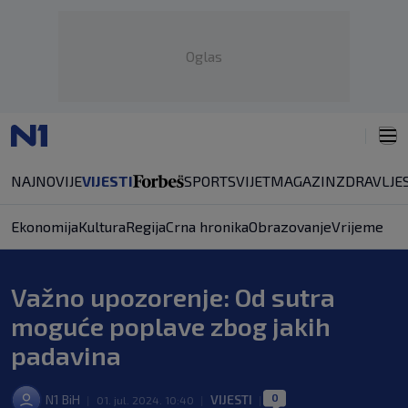
Oglas
NAJNOVIJE
VIJESTI
SPORT
SVIJET
MAGAZIN
ZDRAVLJE
Ekonomija
Kultura
Regija
Crna hronika
Obrazovanje
Vrijeme
Važno upozorenje: Od sutra
moguće poplave zbog jakih
padavina
0
N1 BiH
VIJESTI
|
01. jul. 2024. 10:40
|
|