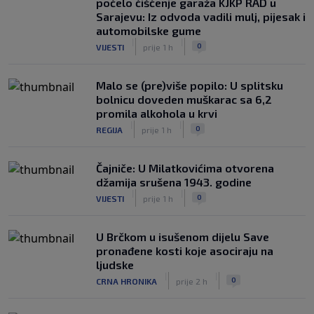
počelo čišćenje garaža KJKP RAD u
Sarajevu: Iz odvoda vadili mulj, pijesak i
automobilske gume
|
|
0
VIJESTI
prije 1 h
Malo se (pre)više popilo: U splitsku
bolnicu doveden muškarac sa 6,2
promila alkohola u krvi
|
|
0
REGIJA
prije 1 h
Čajniče: U Milatkovićima otvorena
džamija srušena 1943. godine
|
|
0
VIJESTI
prije 1 h
U Brčkom u isušenom dijelu Save
pronađene kosti koje asociraju na
ljudske
|
|
0
CRNA HRONIKA
prije 2 h