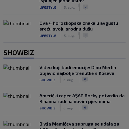
ispunjen jedan uslov
|
|
0
LIFESTYLE
5. aug.
Ova 4 horoskopska znaka u avgustu
sreću svoju srodnu dušu
|
|
0
LIFESTYLE
5. aug.
SHOWBIZ
Video koji budi emocije: Dino Merlin
objavio najbolje trenutke s Koševa
|
|
0
SHOWBIZ
6. aug.
Američki reper A$AP Rocky potvrdio da
Rihanna radi na novim pjesmama
|
|
0
SHOWBIZ
6. aug.
Bivša Mamićeva supruga se udala za