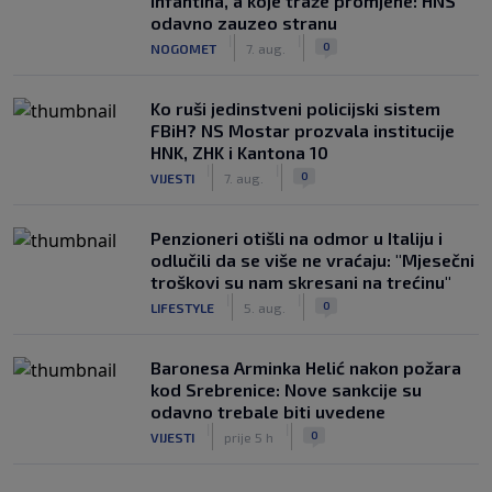
Infantina, a koje traže promjene: HNS
odavno zauzeo stranu
|
|
0
NOGOMET
7. aug.
Ko ruši jedinstveni policijski sistem
FBiH? NS Mostar prozvala institucije
HNK, ZHK i Kantona 10
|
|
0
VIJESTI
7. aug.
Penzioneri otišli na odmor u Italiju i
odlučili da se više ne vraćaju: "Mjesečni
troškovi su nam skresani na trećinu"
|
|
0
LIFESTYLE
5. aug.
Baronesa Arminka Helić nakon požara
kod Srebrenice: Nove sankcije su
odavno trebale biti uvedene
|
|
0
VIJESTI
prije 5 h