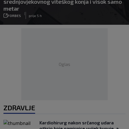
srednjovjekovnog viteškog konja i visok samo
metar
|
FORBES
prije 5 h
Oglas
ZDRAVLJE
Kardiohirurg nakon srčanog udara
otkrio koje namirnice uvijek kupuje, a