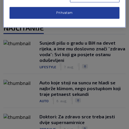
Prihvatam
NAJČITANIJE
Susjedi pišu o gradu u BiH na devet
rijeka, a ime mu doslovno znači "zdrava
voda": Svi koji ga posjete ostanu
oduševljeni
|
|
0
LIFESTYLE
7. aug.
Auto koje stoji na suncu ne hladi se
najbrže klimom, nego postupkom koji
traje petnaest sekundi
|
|
0
AUTO
6. aug.
Doktori: Za zdravo srce treba jesti
dvije supernamirnice
|
|
0
ZDRAVLJE
7. aug.