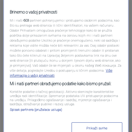
Brinemo o vašoj privatnosti
Mi i naši
603
partneri pohranjujemo i pristupamo osobnim podacima, kao
što su pretraga web stranica ili lični identifikatori, na vašem računaru .
Odabir Prihvatam omogućava praćenje tehnologije kako bi se pružila
podrška dolje prikazanim svrhama na osnovu kojih mi i naši partneri
Oglas
obrađujemo podatke Ukoliko je praćenje onemogućeno, neki od sadržaja i
reklama koje vidite možda neće biti relevantni za vas. Ovaj odabir postavki
možete ponovno odabrati i pritom promijeniti trenutni odabir ili pristanak
tako što ćete kliknuti na Upravljaj željenim postavkama link na dnu ove
web stranice [ili plutajuću ikonu u donjem lijevom dijelu web stranice, ako
je primjenjivo]. Vaš odabir će se mijenjati u okviru našeg Wеб локација. Za
više detalja, pogledajte Uredbu o postupanju s ličnim podacima.
Više
informacija o vašoj privatnosti
Mi i naši partneri obrađujemo podatke kako bismo pružali:
Koristite podatke o tačnoj geolokaciji. Aktivno skenirajte karakteristike
uređaja radi identifikacije. Spremanje podataka i/ili pristupanje podacima
na uređaju. Prilagođeno oglašavanje i sadržaj, mjerenje oglašavanja i
sadržaja, istraživanje publike i razvoj usluga.
Spisak partnera (pružalaca usluga)
Oglas
Prikaži svrhe