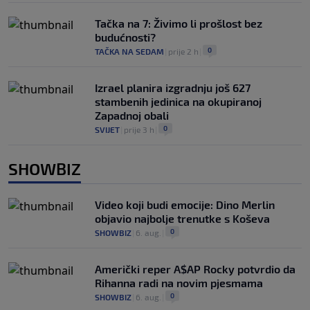
Tačka na 7: Živimo li prošlost bez
budućnosti?
0
TAČKA NA SEDAM
|
prije 2 h
|
Izrael planira izgradnju još 627
stambenih jedinica na okupiranoj
Zapadnoj obali
0
SVIJET
|
prije 3 h
|
SHOWBIZ
Video koji budi emocije: Dino Merlin
objavio najbolje trenutke s Koševa
0
SHOWBIZ
|
6. aug.
|
Američki reper A$AP Rocky potvrdio da
Rihanna radi na novim pjesmama
0
SHOWBIZ
|
6. aug.
|