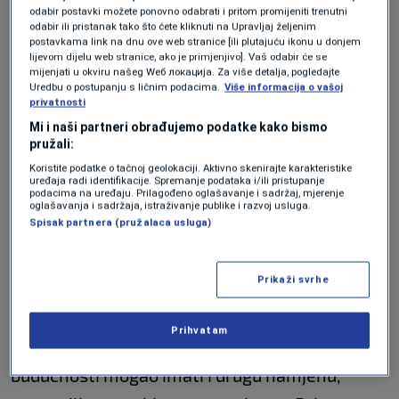
ste to kaže.
odabir postavki možete ponovno odabrati i pritom promijeniti trenutni
odabir ili pristanak tako što ćete kliknuti na Upravljaj željenim
postavkama link na dnu ove web stranice [ili plutajuću ikonu u donjem
"Prije nekoliko godina kada je moj brat otišao
lijevom dijelu web stranice, ako je primjenjivo]. Vaš odabir će se
mijenjati u okviru našeg Wеб локација. Za više detalja, pogledajte
u Njemačku da radi počeli smo uređivati ovaj,
Uredbu o postupanju s ličnim podacima.
Više informacija o vašoj
privatnosti
tada potpuno zarasli prostor, u nanosima
Mi i naši partneri obrađujemo podatke kako bismo
smeća, koje su ljudi ostavili i rijeka nanijela.
pružali:
Koristite podatke o tačnoj geolokaciji. Aktivno skenirajte karakteristike
Brat je to većim dijelom finansirao, a ja sam
uređaja radi identifikacije. Spremanje podataka i/ili pristupanje
podacima na uređaju. Prilagođeno oglašavanje i sadržaj, mjerenje
bio taj koji je na terenu realizovao naše
oglašavanja i sadržaja, istraživanje publike i razvoj usluga.
Spisak partnera (pružalaca usluga)
zamisli",
počinje priču Branislav.
Prikaži svrhe
Nakon što su uredili plažu, ozidali kamenom
dvije velike terase kao prostor koji sada služi
Prihvatam
za sunčanje, sjedenje i roštiljanje, a koji bi u
budućnosti mogao imati i drugu namjenu,