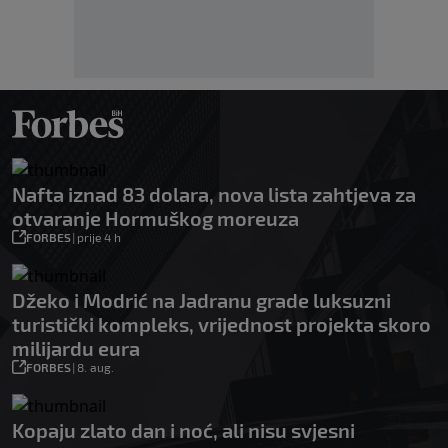
Nafta iznad 83 dolara, nova lista zahtjeva za
otvaranje Hormuškog moreuza
FORBES
|
prije 4 h
Džeko i Modrić na Jadranu grade luksuzni
turistički kompleks, vrijednost projekta skoro
milijardu eura
FORBES
|
8. aug.
Kopaju zlato dan i noć, ali nisu svjesni