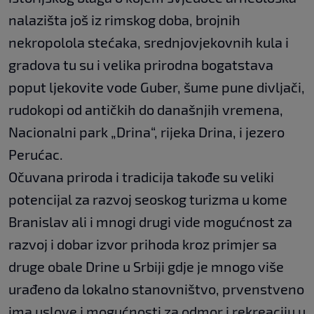
nalazišta još iz rimskog doba, brojnih
nekropolola stećaka, srednjovjekovnih kula i
gradova tu su i velika prirodna bogatstava
poput ljekovite vode Guber, šume pune divljači,
rudokopi od antičkih do današnjih vremena,
Nacionalni park „Drina“, rijeka Drina, i jezero
Perućac.
Očuvana priroda i tradicija takođe su veliki
potencijal za razvoj seoskog turizma u kome
Branislav ali i mnogi drugi vide mogućnost za
razvoj i dobar izvor prihoda kroz primjer sa
druge obale Drine u Srbiji gdje je mnogo više
urađeno da lokalno stanovništvo, prvenstveno
ima uslove i mogućnosti za odmor i rekreaciju u