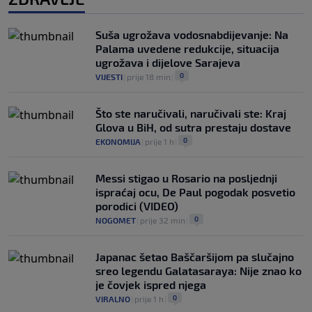
Suša ugrožava vodosnabdijevanje: Na
Palama uvedene redukcije, situacija
ugrožava i dijelove Sarajeva
0
VIJESTI
|
prije 18 min
|
Što ste naručivali, naručivali ste: Kraj
Glova u BiH, od sutra prestaju dostave
0
EKONOMIJA
|
prije 1 h
|
Messi stigao u Rosario na posljednji
ispraćaj ocu, De Paul pogodak posvetio
porodici (VIDEO)
0
NOGOMET
|
prije 32 min
|
Japanac šetao Baščaršijom pa slučajno
sreo legendu Galatasaraya: Nije znao ko
je čovjek ispred njega
0
VIRALNO
|
prije 1 h
|