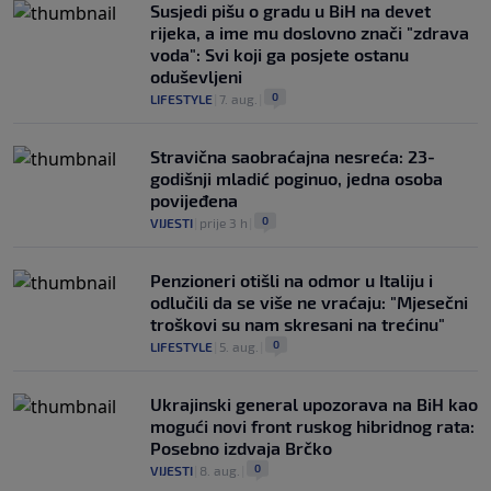
Susjedi pišu o gradu u BiH na devet
rijeka, a ime mu doslovno znači "zdrava
voda": Svi koji ga posjete ostanu
oduševljeni
0
LIFESTYLE
|
7. aug.
|
Stravična saobraćajna nesreća: 23-
godišnji mladić poginuo, jedna osoba
povijeđena
0
VIJESTI
|
prije 3 h
|
Penzioneri otišli na odmor u Italiju i
odlučili da se više ne vraćaju: "Mjesečni
troškovi su nam skresani na trećinu"
0
LIFESTYLE
|
5. aug.
|
Ukrajinski general upozorava na BiH kao
mogući novi front ruskog hibridnog rata:
Posebno izdvaja Brčko
0
VIJESTI
|
8. aug.
|