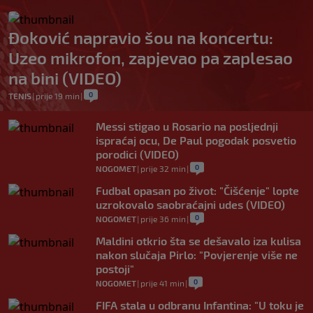
Đoković napravio šou na koncertu:
Uzeo mikrofon, zapjevao pa zaplesao
na bini (VIDEO)
0
TENIS
|
prije 19 min
|
Messi stigao u Rosario na posljednji
ispraćaj ocu, De Paul pogodak posvetio
porodici (VIDEO)
0
NOGOMET
|
prije 32 min
|
Fudbal opasan po život: "Čišćenje" lopte
uzrokovalo saobraćajni udes (VIDEO)
0
NOGOMET
|
prije 36 min
|
Maldini otkrio šta se dešavalo iza kulisa
nakon slučaja Pirlo: "Povjerenje više ne
postoji"
0
NOGOMET
|
prije 41 min
|
FIFA stala u odbranu Infantina: "U toku je