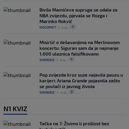
Bivša Mamićeva supruga se udala za
NBA zvijezdu, pjevala se Rozga i
Marinko Rokvić
0
NOGOMET
|
5. aug.
|
Misirlić o dešavanjima na Merlinovom
koncertu: Siguran sam da je najmanje
1.000 ulaznica falsifikovano
0
SHOWBIZ
|
5. aug.
|
Pop zvijezda kroz suze najavila pauzu u
karijeri: Ariana Grande pojasnila zašto
se povlači iz javnog života
0
SHOWBIZ
|
4. aug.
|
N1 KVIZ
Tačka na 7: Živimo li prošlost bez