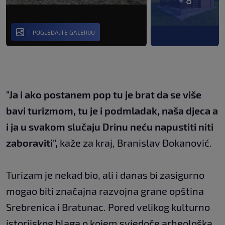
+ 8
POGLEDAJTE GALERIJU
"Ja i ako postanem pop tu je brat da se više
bavi turizmom, tu je i podmladak, naša djeca a
i ja u svakom slučaju Drinu neću napustiti niti
zaboraviti",
kaže za kraj, Branislav Đokanović.
Turizam je nekad bio, ali i danas bi zasigurno
mogao biti značajna razvojna grane opština
Srebrenica i Bratunac. Pored velikog kulturno
istorijskog blaga o kojem svjedoče arheološka