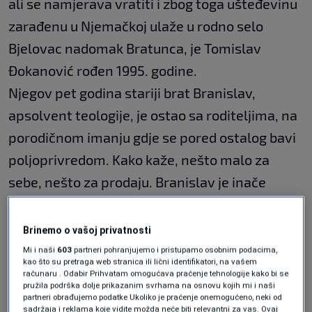
ali se namjerava vratiti i zbog toga ušteđevinu
zarađenu u Njemačkoj ulaže u rodno selo
Bjelovac nadomak Bratunca, je Tomislav
Đokanović rođen 1995. godine.
Njegov pet godina stariji brat Branislav,
apsolvent teologije, je ostao sa roditeljima, na
porodičnom imanju gdje se pored ostalog bavi
poljoprivredom. Kako kaže, nešto malo za
sebe, nešto za prodaju. Branislav je inače
nezaposlen, kao i njegova supruga, profesor
engleskog jezika, koja trenutno radi u školi, „
na
Brinemo o vašoj privatnosti
određeno vrijeme“,
do aprila sljedeće godine.
Mi i naši
603
partneri pohranjujemo i pristupamo osobnim podacima,
kao što su pretraga web stranica ili lični identifikatori, na vašem
Obojica su oženjeni i imaju djecu, Branislav
računaru . Odabir Prihvatam omogućava praćenje tehnologije kako bi se
pružila podrška dolje prikazanim svrhama na osnovu kojih mi i naši
dvoje, a Tomislav jedno a drugo „na putu“, kako
partneri obrađujemo podatke Ukoliko je praćenje onemogućeno, neki od
sadržaja i reklama koje vidite možda neće biti relevantni za vas. Ovaj