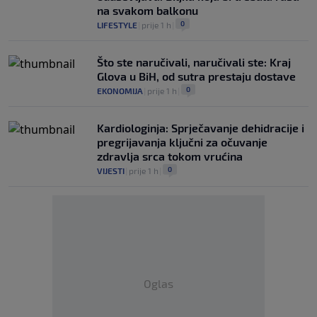
na svakom balkonu
0
LIFESTYLE
|
prije 1 h
|
Što ste naručivali, naručivali ste: Kraj
Glova u BiH, od sutra prestaju dostave
0
EKONOMIJA
|
prije 1 h
|
Kardiologinja: Sprječavanje dehidracije i
pregrijavanja ključni za očuvanje
zdravlja srca tokom vrućina
0
VIJESTI
|
prije 1 h
|
Oglas