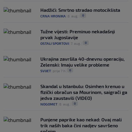
Hadžići: Smrtno stradao motociklista
0
CRNA HRONIKA
|
8. aug.
|
Tužne vijesti: Preminuo nekadašnji
prvak Jugoslavije
0
OSTALI SPORTOVI
|
7. aug.
|
Ukrajina završila 40-dnevnu operaciju,
Zelenski: Imaju velike probleme
0
SVIJET
|
prije 7 h
|
Skandal u Istanbulu: Osimhen krenuo u
fizički obračun sa Mourinom, saigrači ga
jedva zaustavili (VIDEO)
0
NOGOMET
|
8. aug.
|
Punjene paprike kao nekad: Ovaj mali
trik naših baka čini nadjev savršeno
sočnim