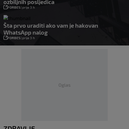
ozbiljnih posljedica
FORBES
|
prije 3 h
Šta prvo uraditi ako vam je hakovan
WhatsApp nalog
FORBES
|
prije 3 h
Oglas
ZDRAVLJE