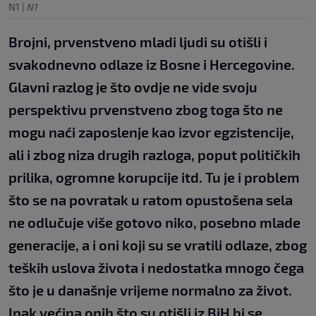
N1
|
N1
Brojni, prvenstveno mladi ljudi su otišli i
svakodnevno odlaze iz Bosne i Hercegovine.
Glavni razlog je što ovdje ne vide svoju
perspektivu prvenstveno zbog toga što ne
mogu naći zaposlenje kao izvor egzistencije,
ali i zbog niza drugih razloga, poput političkih
prilika, ogromne korupcije itd. Tu je i problem
što se na povratak u ratom opustošena sela
ne odlučuje više gotovo niko, posebno mlade
generacije, a i oni koji su se vratili odlaze, zbog
teških uslova života i nedostatka mnogo čega
što je u današnje vrijeme normalno za život.
Ipak većina onih što su otišli iz BiH bi se