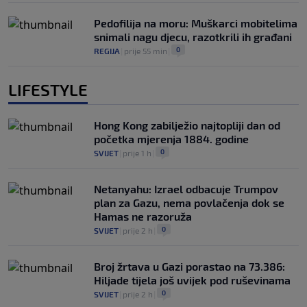
Pedofilija na moru: Muškarci mobitelima
snimali nagu djecu, razotkrili ih građani
0
REGIJA
|
prije 55 min
|
LIFESTYLE
Hong Kong zabilježio najtopliji dan od
početka mjerenja 1884. godine
0
SVIJET
|
prije 1 h
|
Netanyahu: Izrael odbacuje Trumpov
plan za Gazu, nema povlačenja dok se
Hamas ne razoruža
0
SVIJET
|
prije 2 h
|
Broj žrtava u Gazi porastao na 73.386:
Hiljade tijela još uvijek pod ruševinama
0
SVIJET
|
prije 2 h
|