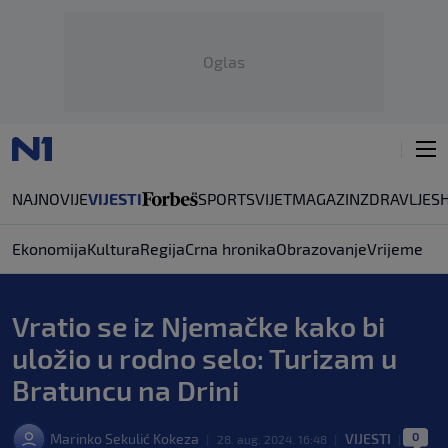
Oglas
NAJNOVIJE
VIJESTI
SPORT
SVIJET
MAGAZIN
ZDRAVLJE
S
Ekonomija
Kultura
Regija
Crna hronika
Obrazovanje
Vrijeme
Vratio se iz Njemačke kako bi
uložio u rodno selo: Turizam u
Bratuncu na Drini
0
Marinko Sekulić Kokeza
VIJESTI
|
28. aug. 2024. 16:48
|
|