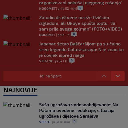
organizovani pokušaj njegovog rušenja"
0
NOGOMET
|
prije 52 min
|
Zaludio društvene mreže fizičkim
izgledom, ali Okoye spušta loptu: "Ja
sam prije svega golman" (FOTO+VIDEO)
0
NOGOMET
|
prije 1 h
|
Japanac šetao Baščaršijom pa slučajno
sreo legendu Galatasaraya: Nije znao ko
je čovjek ispred njega
0
VIRALNO
|
prije 1 h
|
Modrić bi mogao dobiti neočekivanu
ulogu u Milanu: Gazzetta nagovijestila
Idi na Sport
veliki potez
0
NOGOMET
|
prije 6 h
|
NAJNOVIJE
"Peković je imao 140 kila, nisam mogao
to da ga pitam": Luda priča NBA zvijezde,
Suša ugrožava vodosnabdijevanje: Na
htio je samo jednu stvar
Palama uvedene redukcije, situacija
0
KOŠARKA
|
prije 6 h
|
ugrožava i dijelove Sarajeva
0
VIJESTI
|
prije 18 min
|