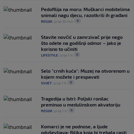
Pedofilija na moru: Muškarci mobitelima
snimali nagu djecu, razotkrili ih građani
0
REGIJA
|
prije 55 min
|
Stavite novčić u zamrzivač prije nego
što odete na godišnji odmor – jako je
korisno to učiniti
0
LIFESTYLE
|
prije 1 h
|
Selo "crnih kuća": Muzej na otvorenom u
kojem možete i prespavati
0
SVIJET
|
prije 1 h
|
Tragedija u Istri: Poljski ronilac
preminuo u medulinskom akvatoriju
0
REGIJA
|
prije 1 h
|
Komarci je ne podnose, a ljude
oduševljava: Biljka koja bi trebala rasti