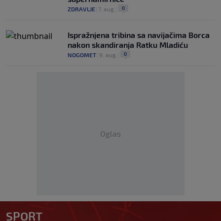
0
ZDRAVLJE
|
7. aug.
|
Ispražnjena tribina sa navijačima Borca
nakon skandiranja Ratku Mladiću
0
NOGOMET
|
9. aug.
|
Oglas
SPORT