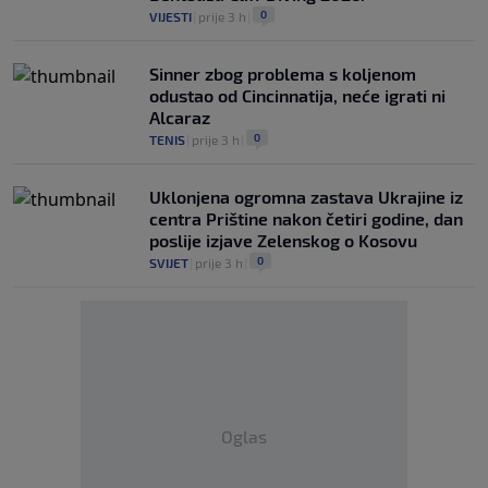
0
VIJESTI
|
prije 3 h
|
Sinner zbog problema s koljenom
odustao od Cincinnatija, neće igrati ni
Alcaraz
0
TENIS
|
prije 3 h
|
Uklonjena ogromna zastava Ukrajine iz
centra Prištine nakon četiri godine, dan
poslije izjave Zelenskog o Kosovu
0
SVIJET
|
prije 3 h
|
Oglas