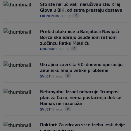
Što ste naručivali, naručivali ste: Kraj
Glova u BiH, od sutra prestaju dostave
0
EKONOMIJA
|
9. aug.
|
Prekid utakmice u Banjaluci: Navijači
Borca skandiraju osuđenom ratnom
zločincu Ratku Mladiću
0
NOGOMET
|
9. aug.
|
Ukrajina završila 40-dnevnu operaciju,
Zelenski: Imaju velike probleme
0
SVIJET
|
9. aug.
|
Netanyahu: Izrael odbacuje Trumpov
plan za Gazu, nema povlačenja dok se
Hamas ne razoruža
0
SVIJET
|
9. aug.
|
Doktori: Za zdravo srce treba jesti dvije
supernamirnice