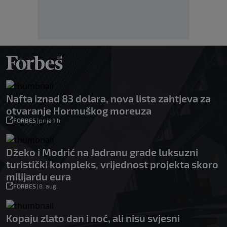
Nafta iznad 83 dolara, nova lista zahtjeva za
otvaranje Hormuškog moreuza
FORBES
|
prije 1 h
Džeko i Modrić na Jadranu grade luksuzni
turistički kompleks, vrijednost projekta skoro
milijardu eura
FORBES
|
8. aug.
Kopaju zlato dan i noć, ali nisu svjesni