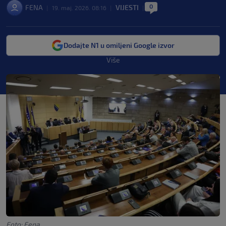
0
FENA
VIJESTI
|
19. maj. 2026. 08:16
|
|
Dodajte N1 u omiljeni Google izvor
Više
Foto: Fena