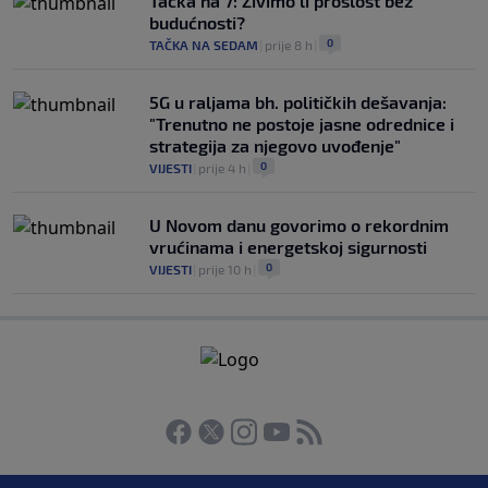
Tačka na 7: Živimo li prošlost bez
budućnosti?
0
TAČKA NA SEDAM
|
prije 8 h
|
5G u raljama bh. političkih dešavanja:
"Trenutno ne postoje jasne odrednice i
strategija za njegovo uvođenje"
0
VIJESTI
|
prije 4 h
|
U Novom danu govorimo o rekordnim
vrućinama i energetskoj sigurnosti
0
VIJESTI
|
prije 10 h
|