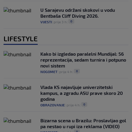
U Sarajevu održani skokovi u vodu
Bentbaša Cliff Diving 2026.
0
VIJESTI
|
prije 3 h
|
LIFESTYLE
Kako bi izgledao paralelni Mundijal: 56
reprezentacija, sedam turnira i potpuno
novi sistem
0
NOGOMET
|
prije 4 h
|
Vlada KS najavljuje univerzitetski
kampus, a zgradu ASU prave skoro 20
godina
0
OBRAZOVANJE
|
prije 4 h
|
Bizarna scena u Brazilu: Proslavljao gol
pa nestao u rupi iza reklama (VIDEO)
0