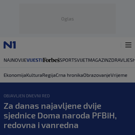
Oglas
NAJNOVIJE
VIJESTI
SPORT
SVIJET
MAGAZIN
ZDRAVLJE
S
Ekonomija
Kultura
Regija
Crna hronika
Obrazovanje
Vrijeme
OBJAVLJEN DNEVNI RED
Za danas najavljene dvije
sjednice Doma naroda PFBiH,
redovna i vanredna