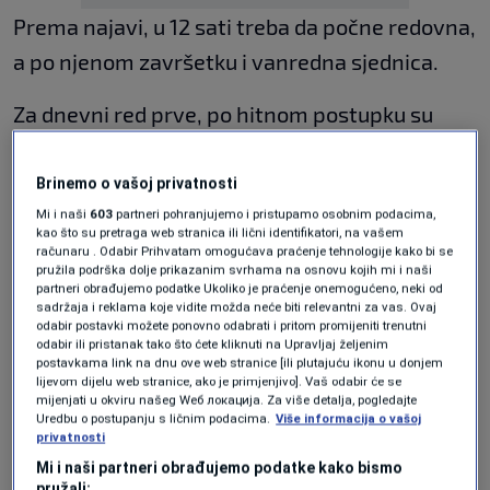
Prema najavi, u 12 sati treba da počne redovna,
a po njenom završetku i vanredna sjednica.
Za dnevni red prve, po hitnom postupku su
predloženi zakoni o bankama i o elektronskom
novcu. Izmjene Zakona o obaveznim
Brinemo o vašoj privatnosti
Mi i naši
603
partneri pohranjujemo i pristupamo osobnim podacima,
osiguranjima u saobraćaju upućene su u
kao što su pretraga web stranica ili lični identifikatori, na vašem
parlamentarnu proceduru s prijedlogom da
računaru . Odabir Prihvatam omogućava praćenje tehnologije kako bi se
pružila podrška dolje prikazanim svrhama na osnovu kojih mi i naši
budu razmotrene po skraćenom postpuku, kao
partneri obrađujemo podatke Ukoliko je praćenje onemogućeno, neki od
sadržaja i reklama koje vidite možda neće biti relevantni za vas. Ovaj
i izmjene Zakona o jedinstvenim načelima u
odabir postavki možete ponovno odabrati i pritom promijeniti trenutni
odabir ili pristanak tako što ćete kliknuti na Upravljaj željenim
okviru materijalne podrške osobama sa
postavkama link na dnu ove web stranice [ili plutajuću ikonu u donjem
lijevom dijelu web stranice, ako je primjenjivo]. Vaš odabir će se
invaliditetom u Federaciji BiH.
mijenjati u okviru našeg Wеб локација. Za više detalja, pogledajte
Uredbu o postupanju s ličnim podacima.
Više informacija o vašoj
privatnosti
Među najavljenim tačkama dnevnog reda su i
Mi i naši partneri obrađujemo podatke kako bismo
Prijedlog zakona o doživotnoj naknadi
pružali: