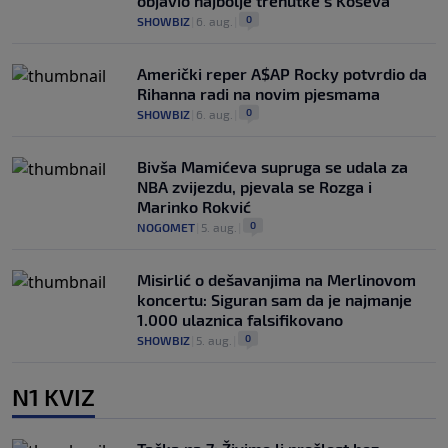
objavio najbolje trenutke s Koševa
0
SHOWBIZ
|
6. aug.
|
Američki reper A$AP Rocky potvrdio da
Rihanna radi na novim pjesmama
0
SHOWBIZ
|
6. aug.
|
Bivša Mamićeva supruga se udala za
NBA zvijezdu, pjevala se Rozga i
Marinko Rokvić
0
NOGOMET
|
5. aug.
|
Misirlić o dešavanjima na Merlinovom
koncertu: Siguran sam da je najmanje
1.000 ulaznica falsifikovano
0
SHOWBIZ
|
5. aug.
|
N1 KVIZ