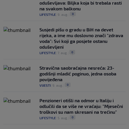
oduševljava: Biljka koja bi trebala rasti
na svakom balkonu
0
LIFESTYLE
|
9. aug.
|
Susjedi pišu o gradu u BiH na devet
rijeka, a ime mu doslovno znači "zdrava
voda": Svi koji ga posjete ostanu
oduševljeni
0
LIFESTYLE
|
7. aug.
|
Stravična saobraćajna nesreća: 23-
godišnji mladić poginuo, jedna osoba
povijeđena
0
VIJESTI
|
9. aug.
|
Penzioneri otišli na odmor u Italiju i
odlučili da se više ne vraćaju: "Mjesečni
troškovi su nam skresani na trećinu"
0
LIFESTYLE
|
5. aug.
|