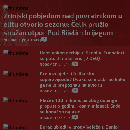
Zrinjski pobjedom nad povratnikom u
elitu otvorio sezonu: Čelik pružio
snažan otpor Pod Bijelim brijegom
0
NOGOMET
|
prije 9 min.
|
Haos nakon derbija u Skoplju: Fudbaleri
se potukli na terenu (VIDEO)
0
NOGOMET
|
prije 1 h
|
Prepoznajete li fudbalsku
superzvijezdu? Ovako se maskirao kako
ga ne bi prepoznali na avionu
0
NOGOMET
|
prije 1 h
|
Plaćen 100 miliona, pa zbog dopinga
propustio godinu i osam mjeseci: Sada
se konačno oglasio
0
NOGOMET
|
prije 1 h
|
Borac ubjedljiv protiv Veleža u Banjoj