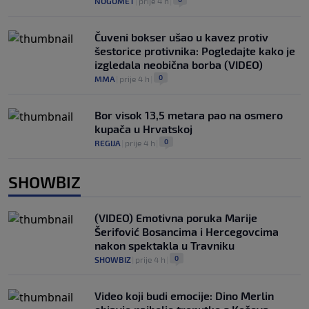
NOGOMET
|
prije 4 h
|
Čuveni bokser ušao u kavez protiv
šestorice protivnika: Pogledajte kako je
izgledala neobična borba (VIDEO)
0
MMA
|
prije 4 h
|
Bor visok 13,5 metara pao na osmero
kupača u Hrvatskoj
0
REGIJA
|
prije 4 h
|
SHOWBIZ
(VIDEO) Emotivna poruka Marije
Šerifović Bosancima i Hercegovcima
nakon spektakla u Travniku
0
SHOWBIZ
|
prije 4 h
|
Video koji budi emocije: Dino Merlin