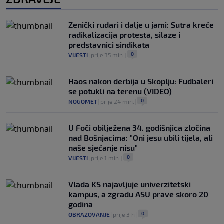
Zenički rudari i dalje u jami: Sutra kreće
radikalizacija protesta, silaze i
predstavnici sindikata
0
VIJESTI
|
prije 35 min.
|
Haos nakon derbija u Skoplju: Fudbaleri
se potukli na terenu (VIDEO)
0
NOGOMET
|
prije 24 min.
|
U Foči obilježena 34. godišnjica zločina
nad Bošnjacima: "Oni jesu ubili tijela, ali
naše sjećanje nisu"
0
VIJESTI
|
prije 1 min.
|
Vlada KS najavljuje univerzitetski
kampus, a zgradu ASU prave skoro 20
godina
0
OBRAZOVANJE
|
prije 3 h
|