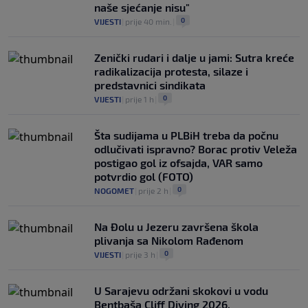
naše sjećanje nisu"
0
VIJESTI
|
prije 40 min.
|
Zenički rudari i dalje u jami: Sutra kreće
radikalizacija protesta, silaze i
predstavnici sindikata
0
VIJESTI
|
prije 1 h
|
Šta sudijama u PLBiH treba da počnu
odlučivati ispravno? Borac protiv Veleža
postigao gol iz ofsajda, VAR samo
potvrdio gol (FOTO)
0
NOGOMET
|
prije 2 h
|
Na Đolu u Jezeru završena škola
plivanja sa Nikolom Rađenom
0
VIJESTI
|
prije 3 h
|
U Sarajevu održani skokovi u vodu
Bentbaša Cliff Diving 2026.