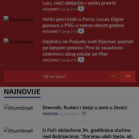
Luci, meč obilježio i veliki prekid
0
NOGOMET
|
prije 2 h
|
Veliki povratak u Pariz: Lucas Digne
ponovo u PSG-u nakon deset godina
0
NOGOMET
|
prije 2 h
|
Hajduku na Poljudu sudi Nijemac poznat
po lijepom potezu: Prvi je zaustavio
utakmicu zbog pauze za iftar
0
NOGOMET
|
prije 2 h
|
Asistencija iz auta kakva se rijetko viđa:
Napravio salto pa savršeno pronašao
Idi na Sport
saigrača (VIDEO)
0
NOGOMET
|
prije 2 h
|
NAJNOVIJE
Preminula jedna od najvećih trenerskih
legendi NBA lige
Dnevnik: Rudari i dalje u jami u Zenici
0
KOŠARKA
|
prije 3 h
|
0
DNEVNIK
|
prije 0 min.
|
U Foči obilježena 34. godišnjica zločina
nad Bošnjacima: "Oni jesu ubili tijela, ali