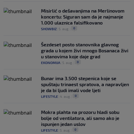
Misirlić o dešavanjima na Merlinovom
koncertu: Siguran sam da je najmanje
1.000 ulaznica falsifikovano
0
SHOWBIZ
|
5. aug.
|
Šezdeset posto stanovnika glavnog
grada u kojem živi mnogo Bosanaca živi
u stanovima koje daje grad
0
EKONOMIJA
|
5. aug.
|
Bunar imа 3.500 stepenica koje se
spuštaju trinaest spratova, a napravljen
je da bi ljudi imali vode ljeti
0
LIFESTYLE
|
4. aug.
|
Mokra plahta na prozoru hladi sobu
bolje od ventilatora, ali samo ako je
ispunjen jedan uslov
0
LIFESTYLE
|
5. aug.
|