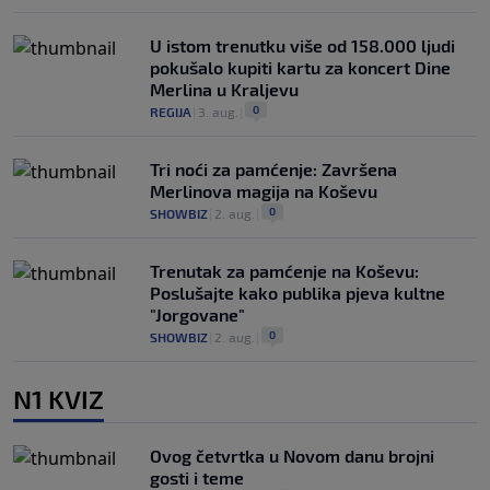
U istom trenutku više od 158.000 ljudi
pokušalo kupiti kartu za koncert Dine
Merlina u Kraljevu
0
REGIJA
|
3. aug.
|
Tri noći za pamćenje: Završena
Merlinova magija na Koševu
0
SHOWBIZ
|
2. aug.
|
Trenutak za pamćenje na Koševu:
Poslušajte kako publika pjeva kultne
"Jorgovane"
0
SHOWBIZ
|
2. aug.
|
N1 KVIZ
Ovog četvrtka u Novom danu brojni
gosti i teme