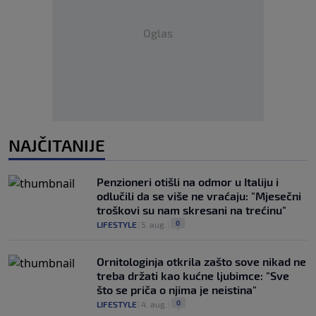
Oglas
NAJČITANIJE
Penzioneri otišli na odmor u Italiju i
odlučili da se više ne vraćaju: "Mjesečni
troškovi su nam skresani na trećinu"
0
LIFESTYLE
|
5. aug.
|
Ornitologinja otkrila zašto sove nikad ne
treba držati kao kućne ljubimce: "Sve
što se priča o njima je neistina"
0
LIFESTYLE
|
4. aug.
|