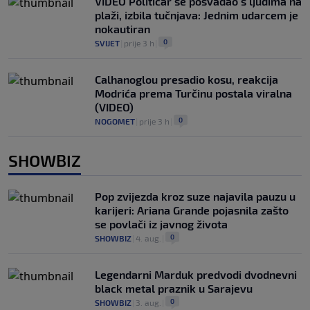
VIDEO Političar se posvađao s ljudima na
plaži, izbila tučnjava: Jednim udarcem je
nokautiran
0
SVIJET
|
prije 3 h
|
Calhanoglou presadio kosu, reakcija
Modrića prema Turčinu postala viralna
(VIDEO)
0
NOGOMET
|
prije 3 h
|
SHOWBIZ
Pop zvijezda kroz suze najavila pauzu u
karijeri: Ariana Grande pojasnila zašto
se povlači iz javnog života
0
SHOWBIZ
|
4. aug.
|
Legendarni Marduk predvodi dvodnevni
black metal praznik u Sarajevu
0
SHOWBIZ
|
3. aug.
|