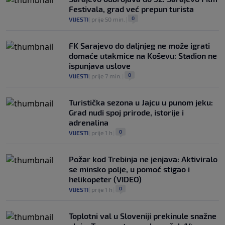
Festivala, grad već prepun turista
0
VIJESTI
|
prije 50 min.
|
FK Sarajevo do daljnjeg ne može igrati
domaće utakmice na Koševu: Stadion ne
ispunjava uslove
0
VIJESTI
|
prije 7 min.
|
Turistička sezona u Jajcu u punom jeku:
Grad nudi spoj prirode, istorije i
adrenalina
0
VIJESTI
|
prije 1 h
|
Požar kod Trebinja ne jenjava: Aktiviralo
se minsko polje, u pomoć stigao i
helikopeter (VIDEO)
0
VIJESTI
|
prije 1 h
|
Toplotni val u Sloveniji prekinule snažne