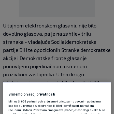
U tajnom elektronskom glasanju nije bilo
dovoljno glasova, pa je na zahtjev triju
stranaka - vladajuće Socijaldemokratske
partije BiH te opozicionih Stranke demokratske
akcije i Demokratske fronte glasanje
ponovljeno pojedinačnom usmenom
prozivkom zastupnika. U tom krugu
izjašnjavanja, za zakon je bilo dovoljnih 70
glasova, nijedan protiv, dok su tri zastupnika
Brinemo o vašoj privatnosti
bila uzdržana.
Mi i naši
603
partneri pohranjujemo i pristupamo osobnim podacima,
kao što su pretraga web stranica ili lični identifikatori, na vašem
Nakon glasanja je sjednica završena.
računaru . Odabir Prihvatam omogućava praćenje tehnologije kako bi se