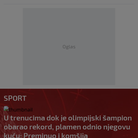
Oglas
SPORT
U trenucima dok je olimpijski šampion
obarao rekord, plamen odnio njegovu
kuću: Preminuo i komšija