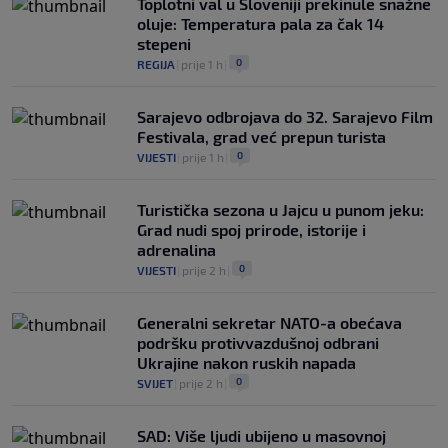
Toplotni val u Sloveniji prekinule snažne
oluje: Temperatura pala za čak 14
stepeni
0
REGIJA
|
prije 1 h
|
Sarajevo odbrojava do 32. Sarajevo Film
Festivala, grad već prepun turista
0
VIJESTI
|
prije 1 h
|
Turistička sezona u Jajcu u punom jeku:
Grad nudi spoj prirode, istorije i
adrenalina
0
VIJESTI
|
prije 2 h
|
Generalni sekretar NATO-a obećava
podršku protivvazdušnoj odbrani
Ukrajine nakon ruskih napada
0
SVIJET
|
prije 2 h
|
SAD: Više ljudi ubijeno u masovnoj