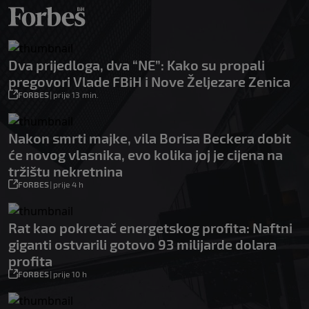
Dva prijedloga, dva “NE”: Kako su propali
pregovori Vlade FBiH i Nove Željezare Zenica
FORBES
|
prije 13 min.
Nakon smrti majke, vila Borisa Beckera dobit
će novog vlasnika, evo kolika joj je cijena na
tržištu nekretnina
FORBES
|
prije 4 h
Rat kao pokretač energetskog profita: Naftni
giganti ostvarili gotovo 93 milijarde dolara
profita
FORBES
|
prije 10 h