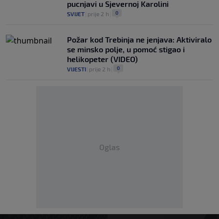
pucnjavi u Sjevernoj Karolini
0
SVIJET
|
prije 2 h
|
Požar kod Trebinja ne jenjava: Aktiviralo
se minsko polje, u pomoć stigao i
helikopeter (VIDEO)
0
VIJESTI
|
prije 2 h
|
Oglas