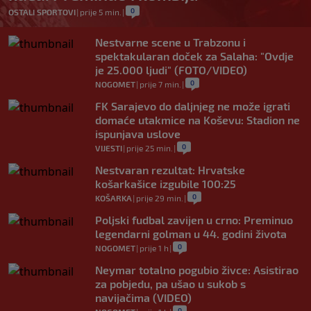
0
OSTALI SPORTOVI
|
prije 5 min.
|
Nestvarne scene u Trabzonu i
spektakularan doček za Salaha: "Ovdje
je 25.000 ljudi" (FOTO/VIDEO)
0
NOGOMET
|
prije 7 min.
|
FK Sarajevo do daljnjeg ne može igrati
domaće utakmice na Koševu: Stadion ne
ispunjava uslove
0
VIJESTI
|
prije 25 min.
|
Nestvaran rezultat: Hrvatske
košarkašice izgubile 100:25
0
KOŠARKA
|
prije 29 min.
|
Poljski fudbal zavijen u crno: Preminuo
legendarni golman u 44. godini života
0
NOGOMET
|
prije 1 h
|
Neymar totalno pogubio živce: Asistirao
za pobjedu, pa ušao u sukob s
navijačima (VIDEO)
0