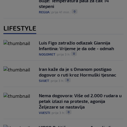
oluje: Temperatura pala za čak 14
stepeni
0
REGIJA
|
prije 41 min.
|
LIFESTYLE
Luis Figo zatražio odlazak Giannija
Infantina: Vrijeme je da ode - odmah
0
NOGOMET
|
prije 3 h
|
Iran kaže da je s Omanom postigao
dogovor o ruti kroz Hormuški tjesnac
0
SVIJET
|
prije 3 h
|
Nema dogovora: Više od 2.000 rudara u
petak izlazi na proteste, agonija
Željezare se nastavlja
0
VIJESTI
|
prije 3 h
|