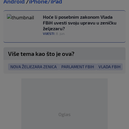
Android
/
iPhone/iPad
Hoće li posebnim zakonom Vlada
FBiH uvesti svoju upravu u zeničku
željezaru?
VIJESTI
|
8. jun.
Više tema kao što je ova?
NOVA ŽELJEZARA ZENICA
PARLAMENT FBIH
VLADA FBIH
Oglas