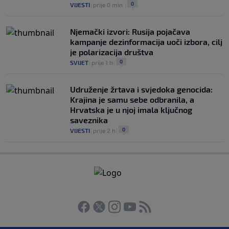
0
VIJESTI
|
prije 0 min.
|
Njemački izvori: Rusija pojačava
kampanje dezinformacija uoči izbora, cilj
je polarizacija društva
0
SVIJET
|
prije 1 h
|
Udruženje žrtava i svjedoka genocida:
Krajina je samu sebe odbranila, a
Hrvatska je u njoj imala ključnog
saveznika
0
VIJESTI
|
prije 2 h
|