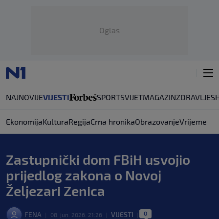
Oglas
NAJNOVIJE
VIJESTI
SPORT
SVIJET
MAGAZIN
ZDRAVLJE
S
Ekonomija
Kultura
Regija
Crna hronika
Obrazovanje
Vrijeme
Zastupnički dom FBiH usvojio
prijedlog zakona o Novoj
Željezari Zenica
0
FENA
VIJESTI
|
08. jun. 2026. 21:26
|
|