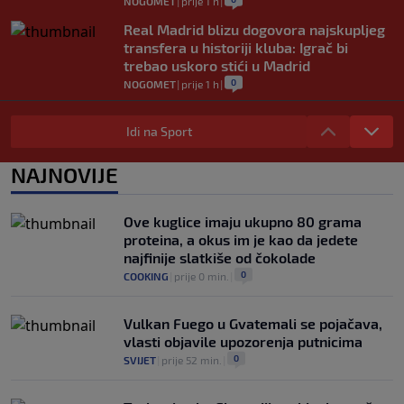
NOGOMET
|
prije 1 h
|
Real Madrid blizu dogovora najskupljeg
transfera u historiji kluba: Igrač bi
trebao uskoro stići u Madrid
0
NOGOMET
|
prije 1 h
|
Lara Gut-Behrami završila karijeru:
Jedna od najvećih skijašica svih
Idi na Sport
vremena rekla "zbogom"
0
OSTALI SPORTOVI
|
prije 1 h
|
NAJNOVIJE
Predsjednik FIFA-e ne odustaje od svojih
planova: Otkriveno šta je ponudio
Ove kuglice imaju ukupno 80 grama
Marokancima za podršku
proteina, a okus im je kao da jedete
0
NOGOMET
|
prije 2 h
|
najfinije slatkiše od čokolade
0
COOKING
|
prije 0 min.
|
Vulkan Fuego u Gvatemali se pojačava,
vlasti objavile upozorenja putnicima
0
SVIJET
|
prije 52 min.
|