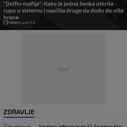
“Delfin mafija”: Kako je jedna ženka otkrila
rupu u sistemu i naučila druge da dođu do više
hrane
FORBES
|
prije 11 h
Oglas
ZDRAVLJE
Sarajevo odbrojava do 32. Sarajevo Film