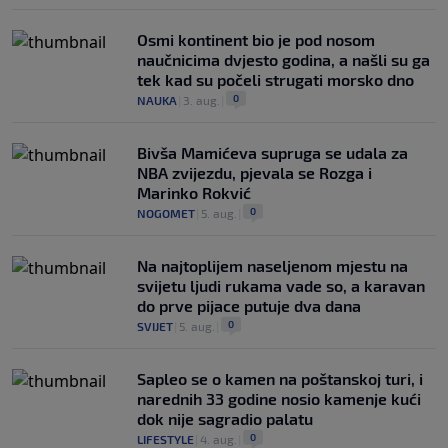
Osmi kontinent bio je pod nosom
naučnicima dvjesto godina, a našli su ga
tek kad su počeli strugati morsko dno
0
NAUKA
|
3. aug.
|
Bivša Mamićeva supruga se udala za
NBA zvijezdu, pjevala se Rozga i
Marinko Rokvić
0
NOGOMET
|
5. aug.
|
Na najtoplijem naseljenom mjestu na
svijetu ljudi rukama vade so, a karavan
do prve pijace putuje dva dana
0
SVIJET
|
5. aug.
|
Saplео se o kamen na poštanskoj turi, i
narednih 33 godine nosio kamenje kući
dok nije sagradio palatu
0
LIFESTYLE
|
4. aug.
|