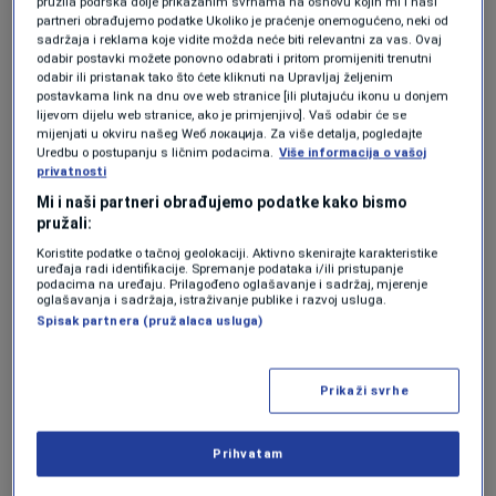
pružila podrška dolje prikazanim svrhama na osnovu kojih mi i naši
partneri obrađujemo podatke Ukoliko je praćenje onemogućeno, neki od
Navedeni zakon je predložila Federalna vlada,
sadržaja i reklama koje vidite možda neće biti relevantni za vas. Ovaj
odabir postavki možete ponovno odabrati i pritom promijeniti trenutni
a ministar energije, rudarstva i industrije
odabir ili pristanak tako što ćete kliknuti na Upravljaj željenim
postavkama link na dnu ove web stranice [ili plutajuću ikonu u donjem
Vedran Lakić je u današnjem obraćanju
lijevom dijelu web stranice, ako je primjenjivo]. Vaš odabir će se
mijenjati u okviru našeg Wеб локација. Za više detalja, pogledajte
zastupnicima naveo da će oni zapravo
Uredbu o postupanju s ličnim podacima.
Više informacija o vašoj
privatnosti
odlučivati o kontrolisanom restrukturiranju
Mi i naši partneri obrađujemo podatke kako bismo
zeničke željezare, zaštiti radnih mjesta te
pružali:
očuvanju industrijskog sistema Zenice i
Koristite podatke o tačnoj geolokaciji. Aktivno skenirajte karakteristike
uređaja radi identifikacije. Spremanje podataka i/ili pristupanje
Federacije BiH.
podacima na uređaju. Prilagođeno oglašavanje i sadržaj, mjerenje
oglašavanja i sadržaja, istraživanje publike i razvoj usluga.
Spisak partnera (pružalaca usluga)
Restrukturiranje, konsolidacija kompanije i
očuvanje proizvodnje su krajnji ciljevi, po
Prikaži svrhe
Lakićevim riječima. Zakon daje šansu opstanku
privrednog društva i ponovnog pokretanja
Prihvatam
proizvodnje, ustvrdio je također ministar