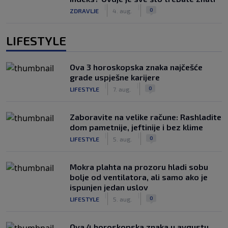
|
|
0
ZDRAVLJE
4. aug.
LIFESTYLE
Ova 3 horoskopska znaka najčešće
grade uspješne karijere
|
|
0
LIFESTYLE
7. aug.
Zaboravite na velike račune: Rashladite
dom pametnije, jeftinije i bez klime
|
|
0
LIFESTYLE
5. aug.
Mokra plahta na prozoru hladi sobu
bolje od ventilatora, ali samo ako je
ispunjen jedan uslov
|
|
0
LIFESTYLE
5. aug.
Ova 4 horoskopska znaka u avgustu