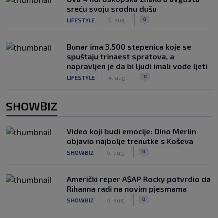
sreću svoju srodnu dušu
|
|
0
LIFESTYLE
5. aug.
Bunar imа 3.500 stepenica koje se
spuštaju trinaest spratova, a
napravljen je da bi ljudi imali vode ljeti
|
|
0
LIFESTYLE
4. aug.
SHOWBIZ
Video koji budi emocije: Dino Merlin
objavio najbolje trenutke s Koševa
|
|
0
SHOWBIZ
6. aug.
Američki reper A$AP Rocky potvrdio da
Rihanna radi na novim pjesmama
|
|
0
SHOWBIZ
6. aug.