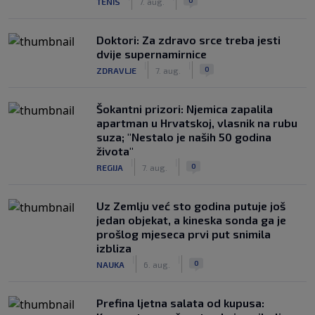
TENIS
7. aug.
Doktori: Za zdravo srce treba jesti
dvije supernamirnice
|
|
0
ZDRAVLJE
7. aug.
Šokantni prizori: Njemica zapalila
apartman u Hrvatskoj, vlasnik na rubu
suza; "Nestalo je naših 50 godina
života"
|
|
0
REGIJA
7. aug.
Uz Zemlju već sto godina putuje još
jedan objekat, a kineska sonda ga je
prošlog mjeseca prvi put snimila
izbliza
|
|
0
NAUKA
6. aug.
Prefina ljetna salata od kupusa: