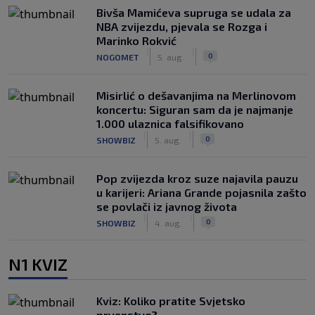
Bivša Mamićeva supruga se udala za
NBA zvijezdu, pjevala se Rozga i
Marinko Rokvić
|
|
0
NOGOMET
5. aug.
Misirlić o dešavanjima na Merlinovom
koncertu: Siguran sam da je najmanje
1.000 ulaznica falsifikovano
|
|
0
SHOWBIZ
5. aug.
Pop zvijezda kroz suze najavila pauzu
u karijeri: Ariana Grande pojasnila zašto
se povlači iz javnog života
|
|
0
SHOWBIZ
4. aug.
N1 KVIZ
Kviz: Koliko pratite Svjetsko
prvenstvo?