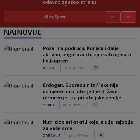
odavno zauzeo stranu
|
|
0
NOGOMET
7. aug.
Idi na Sport
UEFA pokreće istragu: Je li Infantino
namjeravao prodati prava na Svjetsko
NAJNOVIJE
prvenstvo ispod cijene?
|
|
0
NOGOMET
7. aug.
Požar na području Konjica i dalje
Francuzi ne podržavaju Infantina, ali ga
aktivan, angažirani brojni vatrogasci i
nisu pozvali na ostavku
helikopteri
|
|
0
NOGOMET
7. aug.
|
|
0
VIJESTI
prije 14 min
Erdogan: Sporazum iz Meke nije
usmjeren ni protiv jedne države,
otvoren je i za prijateljske zemlje
|
|
0
SVIJET
prije 54 min
Nutricionisti otkrili koje je ulje najbolje
za vaše srce
|
|
0
ZDRAVLJE
prije 57 min