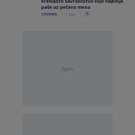
Kremasto savršenstvo koje najbolje
paše uz pečeno meso
|
|
0
COOKING
7. aug.
Oglas