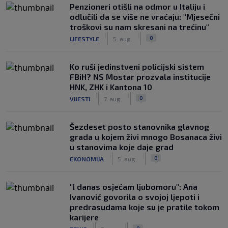
Penzioneri otišli na odmor u Italiju i
odlučili da se više ne vraćaju: "Mjesečni
troškovi su nam skresani na trećinu"
|
|
0
LIFESTYLE
5. aug.
Ko ruši jedinstveni policijski sistem
FBiH? NS Mostar prozvala institucije
HNK, ZHK i Kantona 10
|
|
0
VIJESTI
7. aug.
Šezdeset posto stanovnika glavnog
grada u kojem živi mnogo Bosanaca živi
u stanovima koje daje grad
|
|
0
EKONOMIJA
5. aug.
"I danas osjećam ljubomoru": Ana
Ivanović govorila o svojoj ljepoti i
predrasudama koje su je pratile tokom
karijere
|
|
0