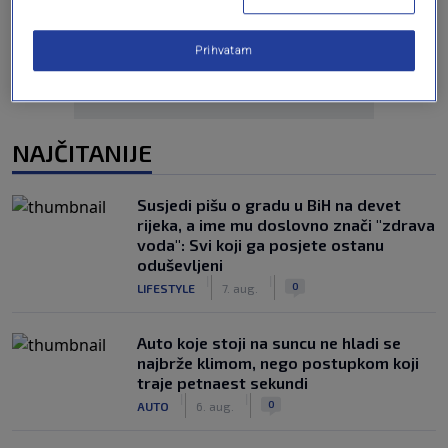
Prihvatam
NAJČITANIJE
Susjedi pišu o gradu u BiH na devet
rijeka, a ime mu doslovno znači "zdrava
voda": Svi koji ga posjete ostanu
oduševljeni
|
|
0
LIFESTYLE
7. aug.
Auto koje stoji na suncu ne hladi se
najbrže klimom, nego postupkom koji
traje petnaest sekundi
|
|
0
AUTO
6. aug.