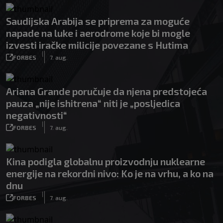
Saudijska Arabija se priprema za moguće
napade na luke i aerodrome koje bi mogle
izvesti iračke milicije povezane s Hutima
|
FORBES
7. aug.
Ariana Grande poručuje da njena predstojeća
pauza „nije ishitrena“ niti je „posljedica
negativnosti“
|
FORBES
7. aug.
Kina podigla globalnu proizvodnju nuklearne
energije na rekordni nivo: Ko je na vrhu, a ko na
dnu
|
FORBES
7. aug.