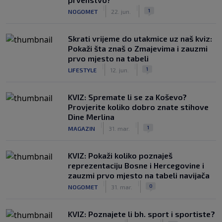
|
|
1
NOGOMET
22. jun.
Skrati vrijeme do utakmice uz naš kviz:
Pokaži šta znaš o Zmajevima i zauzmi
prvo mjesto na tabeli
|
|
1
LIFESTYLE
12. jun.
KVIZ: Spremate li se za Koševo?
Provjerite koliko dobro znate stihove
Dine Merlina
|
|
1
MAGAZIN
31. mar.
KVIZ: Pokaži koliko poznaješ
reprezentaciju Bosne i Hercegovine i
zauzmi prvo mjesto na tabeli navijača
|
|
0
NOGOMET
31. mar.
KVIZ: Poznajete li bh. sport i sportiste?
|
|