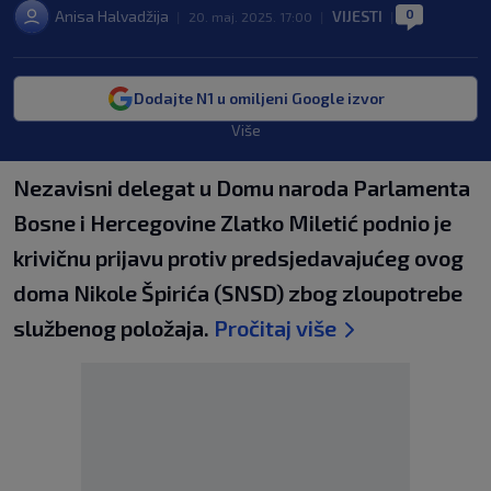
0
Anisa Halvadžija
VIJESTI
|
20. maj. 2025. 17:00
|
|
Dodajte N1 u omiljeni Google izvor
Više
Nezavisni delegat u Domu naroda Parlamenta
Bosne i Hercegovine Zlatko Miletić podnio je
krivičnu prijavu protiv predsjedavajućeg ovog
doma Nikole Špirića (SNSD) zbog zloupotrebe
službenog položaja.
Pročitaj više