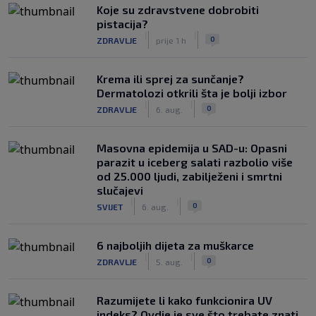
Koje su zdravstvene dobrobiti
pistacija?
|
|
0
ZDRAVLJE
prije 1 h
Krema ili sprej za sunčanje?
Dermatolozi otkrili šta je bolji izbor
|
|
0
ZDRAVLJE
6. aug.
Masovna epidemija u SAD-u: Opasni
parazit u iceberg salati razbolio više
od 25.000 ljudi, zabilježeni i smrtni
slučajevi
|
|
0
SVIJET
6. aug.
6 najboljih dijeta za muškarce
|
|
0
ZDRAVLJE
5. aug.
Razumijete li kako funkcionira UV
indeks? Ovdje je sve što trebate znati