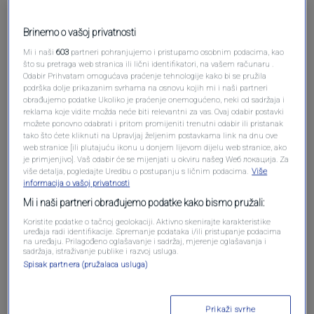
Brinemo o vašoj privatnosti
Mi i naši
603
partneri pohranjujemo i pristupamo osobnim podacima, kao
što su pretraga web stranica ili lični identifikatori, na vašem računaru .
Odabir Prihvatam omogućava praćenje tehnologije kako bi se pružila
podrška dolje prikazanim svrhama na osnovu kojih mi i naši partneri
obrađujemo podatke Ukoliko je praćenje onemogućeno, neki od sadržaja i
reklama koje vidite možda neće biti relevantni za vas. Ovaj odabir postavki
možete ponovno odabrati i pritom promijeniti trenutni odabir ili pristanak
Oglas
tako što ćete kliknuti na Upravljaj željenim postavkama link na dnu ove
web stranice [ili plutajuću ikonu u donjem lijevom dijelu web stranice, ako
je primjenjivo]. Vaš odabir će se mijenjati u okviru našeg Wеб локација. Za
više detalja, pogledajte Uredbu o postupanju s ličnim podacima.
Više
informacija o vašoj privatnosti
Mi i naši partneri obrađujemo podatke kako bismo pružali:
Koristite podatke o tačnoj geolokaciji. Aktivno skenirajte karakteristike
uređaja radi identifikacije. Spremanje podataka i/ili pristupanje podacima
na uređaju. Prilagođeno oglašavanje i sadržaj, mjerenje oglašavanja i
sadržaja, istraživanje publike i razvoj usluga.
Spisak partnera (pružalaca usluga)
Oglas
Prikaži svrhe