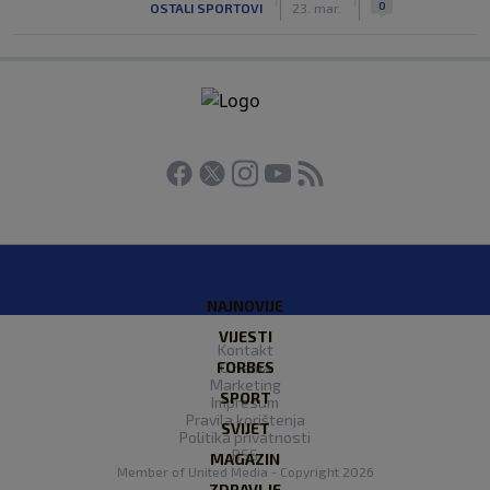
0
OSTALI SPORTOVI
23. mar.
NAJNOVIJE
VIJESTI
Kontakt
FORBES
O nama
Marketing
SPORT
Impresum
Pravila korištenja
SVIJET
Politika privatnosti
RSS
MAGAZIN
Member of
United Media
- Copyright 2026
ZDRAVLJE