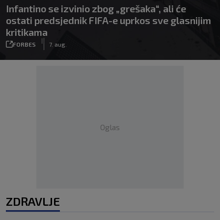
Infantino se izvinio zbog „grešaka“, ali će
ostati predsjednik FIFA-e uprkos sve glasnijim
kritikama
|
FORBES
7. aug.
Oglas
ZDRAVLJE