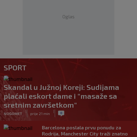
Oglas
SPORT
Skandal u Južnoj Koreji: Sudijama
plaćali eskort dame i "masaže sa
sretnim završetkom"
|
|
0
NOGOMET
prije 21 min
Barcelona poslala prvu ponudu za
Rodrija, Manchester City traži znatno