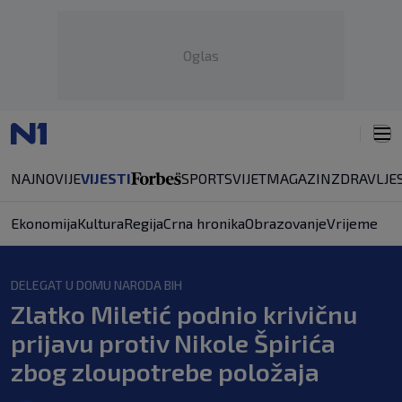
Oglas
NAJNOVIJE
VIJESTI
SPORT
SVIJET
MAGAZIN
ZDRAVLJE
Ekonomija
Kultura
Regija
Crna hronika
Obrazovanje
Vrijeme
DELEGAT U DOMU NARODA BIH
Zlatko Miletić podnio krivičnu
prijavu protiv Nikole Špirića
zbog zloupotrebe položaja