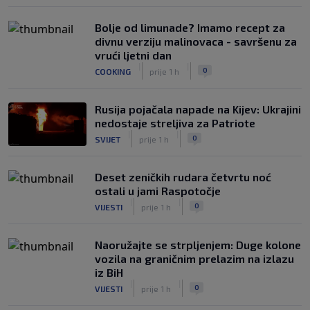
Bolje od limunade? Imamo recept za
divnu verziju malinovaca - savršenu za
vrući ljetni dan
|
|
0
COOKING
prije 1 h
Rusija pojačala napade na Kijev: Ukrajini
nedostaje streljiva za Patriote
|
|
0
SVIJET
prije 1 h
Deset zeničkih rudara četvrtu noć
ostali u jami Raspotočje
|
|
0
VIJESTI
prije 1 h
Naoružajte se strpljenjem: Duge kolone
vozila na graničnim prelazim na izlazu
iz BiH
|
|
0
VIJESTI
prije 1 h