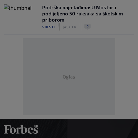
Podrška najmlađima: U Mostaru
podijeljeno 50 ruksaka sa školskim
priborom
|
|
0
VIJESTI
prije 1 h
Oglas