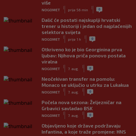
više
|
|
0
NOGOMET
prije 56 min
Dalić će postati najskuplji hrvatski
trener u historiji i jedan od najplaćenijih
selektora svijeta
|
|
0
NOGOMET
prije 1 h
Otkriveno ko je bio Georginina prva
ljubav: Njihova priča ponovo postala
viralna
|
|
0
NOGOMET
7. aug.
Neočekivan transfer na pomolu:
Monaco se uključio u utrku za Lukakua
|
|
0
NOGOMET
7. aug.
Počela nova sezona: Željezničar na
Grbavici savladao BSK
|
|
0
NOGOMET
7. aug.
Objavljeno koje države podržavaju
Infantina, a koje traže promjene: HNS