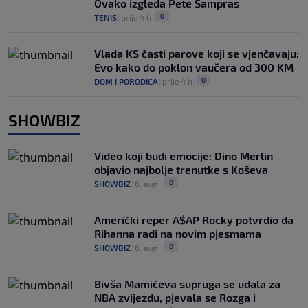
Ovako izgleda Pete Sampras
0
TENIS
|
prije 4 h
|
Vlada KS časti parove koji se vjenčavaju:
Evo kako do poklon vaučera od 300 KM
0
DOM I PORODICA
|
prije 4 h
|
SHOWBIZ
Video koji budi emocije: Dino Merlin
objavio najbolje trenutke s Koševa
0
SHOWBIZ
|
6. aug.
|
Američki reper A$AP Rocky potvrdio da
Rihanna radi na novim pjesmama
0
SHOWBIZ
|
6. aug.
|
Bivša Mamićeva supruga se udala za
NBA zvijezdu, pjevala se Rozga i