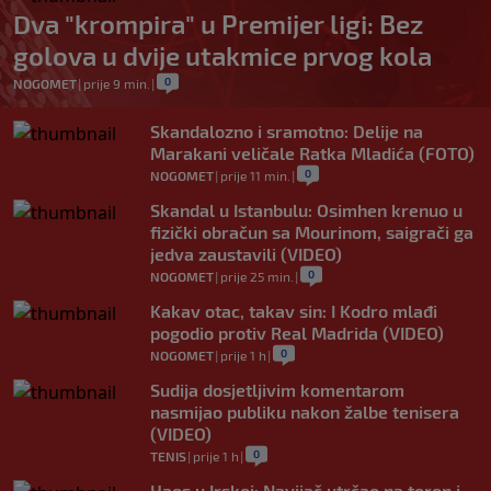
Dva "krompira" u Premijer ligi: Bez
golova u dvije utakmice prvog kola
0
NOGOMET
|
prije 9 min.
|
Skandalozno i sramotno: Delije na
Marakani veličale Ratka Mladića (FOTO)
0
NOGOMET
|
prije 11 min.
|
Skandal u Istanbulu: Osimhen krenuo u
fizički obračun sa Mourinom, saigrači ga
jedva zaustavili (VIDEO)
0
NOGOMET
|
prije 25 min.
|
Kakav otac, takav sin: I Kodro mlađi
pogodio protiv Real Madrida (VIDEO)
0
NOGOMET
|
prije 1 h
|
Sudija dosjetljivim komentarom
nasmijao publiku nakon žalbe tenisera
(VIDEO)
0
TENIS
|
prije 1 h
|
Haos u Irskoj: Navijač utrčao na teren i