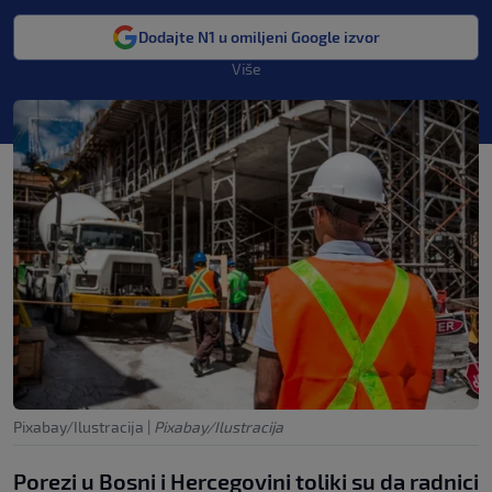
Dodajte N1 u omiljeni Google izvor
Više
Pixabay/Ilustracija
|
Pixabay/Ilustracija
Porezi u Bosni i Hercegovini toliki su da radnici