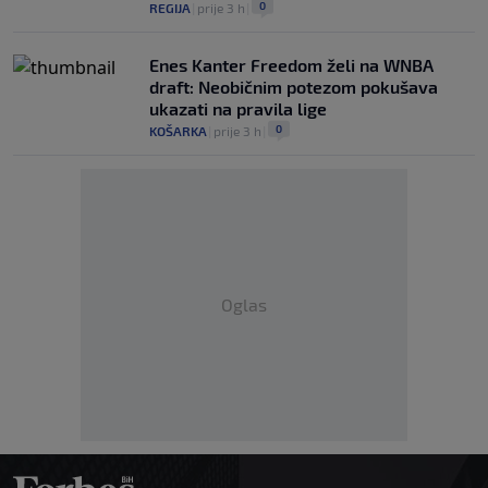
0
REGIJA
|
prije 3 h
|
Enes Kanter Freedom želi na WNBA
draft: Neobičnim potezom pokušava
ukazati na pravila lige
0
KOŠARKA
|
prije 3 h
|
Oglas