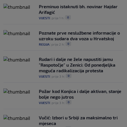
Preminuo istaknuti bh. novinar Hajdar
Arifagić
0
VIJESTI
|
prije 1 h
|
Poznate prve neslužbene informacije o
uzroku sudara dva voza u Hrvatskoj
0
REGIJA
|
prije 2 h
|
Rudari i dalje ne žele napustiti jamu
"Raspotočje" u Zenici: Od ponedjeljka
moguća radikalizacija protesta
0
VIJESTI
|
prije 3 h
|
Požar kod Konjica i dalje aktivan, stanje
bolje nego jutros
0
VIJESTI
|
prije 3 h
|
Vučić: Izbori u Srbiji za maksimalno tri
mjeseca