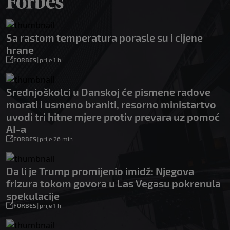
Sa rastom temperatura porasle su i cijene
hrane
FORBES
|
prije 1 h
Srednjoškolci u Danskoj će pismene radove
morati i usmeno braniti, resorno ministartvo
uvodi tri hitne mjere protiv prevara uz pomoć
AI-a
FORBES
|
prije 26 min.
Da li je Trump promijenio imidž: Njegova
frizura tokom govora u Las Vegasu pokrenula
spekulacije
FORBES
|
prije 1 h