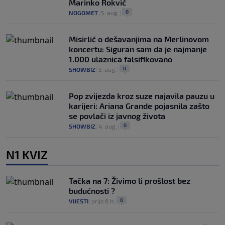
Marinko Rokvić
0
NOGOMET
|
5. aug.
|
Misirlić o dešavanjima na Merlinovom
koncertu: Siguran sam da je najmanje
1.000 ulaznica falsifikovano
0
SHOWBIZ
|
5. aug.
|
Pop zvijezda kroz suze najavila pauzu u
karijeri: Ariana Grande pojasnila zašto
se povlači iz javnog života
0
SHOWBIZ
|
4. aug.
|
N1 KVIZ
Tačka na 7: Živimo li prošlost bez
budućnosti ?
0
VIJESTI
|
prije 6 h
|