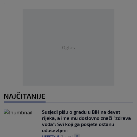
Oglas
NAJČITANIJE
Susjedi pišu o gradu u BiH na devet
rijeka, a ime mu doslovno znači "zdrava
voda": Svi koji ga posjete ostanu
oduševljeni
0
LIFESTYLE
|
7. aug.
|