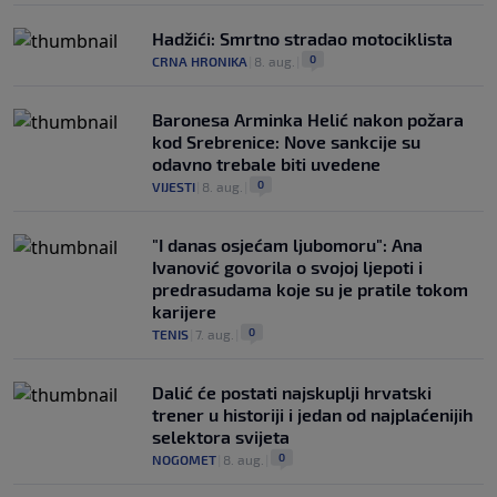
Hadžići: Smrtno stradao motociklista
0
CRNA HRONIKA
|
8. aug.
|
Baronesa Arminka Helić nakon požara
kod Srebrenice: Nove sankcije su
odavno trebale biti uvedene
0
VIJESTI
|
8. aug.
|
"I danas osjećam ljubomoru": Ana
Ivanović govorila o svojoj ljepoti i
predrasudama koje su je pratile tokom
karijere
0
TENIS
|
7. aug.
|
Dalić će postati najskuplji hrvatski
trener u historiji i jedan od najplaćenijih
selektora svijeta
0
NOGOMET
|
8. aug.
|