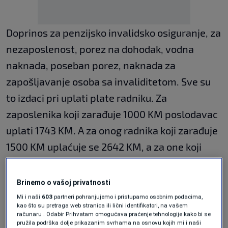
Doprinos za penzijsko invalidsko osiguranje, za
nezaposlenost, porez na dohodak, vodna
naknada, poseban porez, naknada za
zapošljavanje osoba sa invaliditetom. Sve su
to izdaci pri uplati plate radniku. Za
zaposlenika koji zarađuje 1000 KM poslodavac
uplati 1743 KM. A za onog radnika koji zarađuje
1500 KM uplaćuje se 2642 KM, a za one koji
imaju neto platu dvije hiljade KM uplati se 3541
KM. Dakle, ukupan iznos za plaćene poreze,
Brinemo o vašoj privatnosti
doprinose i naknade za takvog radnika iznose
Mi i naši
603
partneri pohranjujemo i pristupamo osobnim podacima,
kao što su pretraga web stranica ili lični identifikatori, na vašem
1541 KM.
računaru . Odabir Prihvatam omogućava praćenje tehnologije kako bi se
pružila podrška dolje prikazanim svrhama na osnovu kojih mi i naši