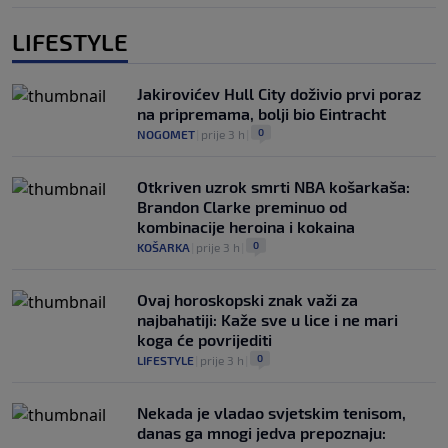
LIFESTYLE
Jakirovićev Hull City doživio prvi poraz
na pripremama, bolji bio Eintracht
0
NOGOMET
|
prije 3 h
|
Otkriven uzrok smrti NBA košarkaša:
Brandon Clarke preminuo od
kombinacije heroina i kokaina
0
KOŠARKA
|
prije 3 h
|
Ovaj horoskopski znak važi za
najbahatiji: Kaže sve u lice i ne mari
koga će povrijediti
0
LIFESTYLE
|
prije 3 h
|
Nekada je vladao svjetskim tenisom,
danas ga mnogi jedva prepoznaju: