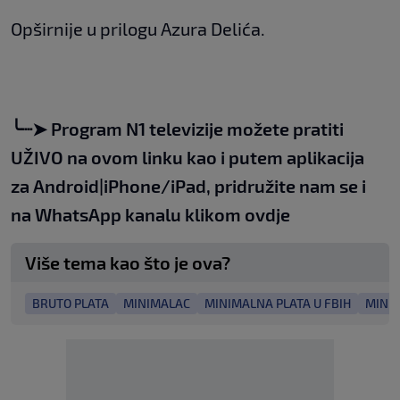
Opširnije u prilogu Azura Delića.
╰┈➤
Program N1 televizije možete pratiti
UŽIVO na
ovom linku
kao i putem aplikacija
za
An
droid
|
iPhone/iPad,
pridružite nam se i
na WhatsApp kanalu klikom
ovdje
Više tema kao što je ova?
BRUTO PLATA
MINIMALAC
MINIMALNA PLATA U FBIH
MINIM