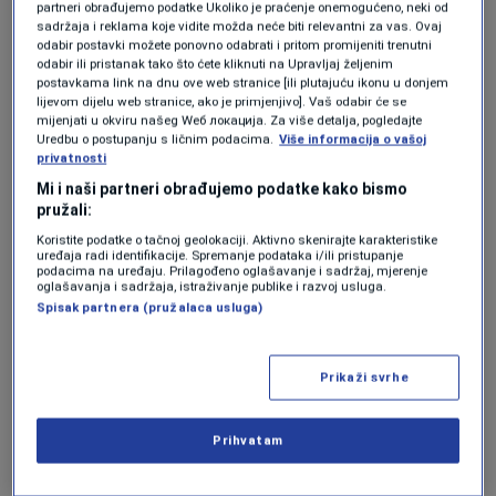
partneri obrađujemo podatke Ukoliko je praćenje onemogućeno, neki od
sadržaja i reklama koje vidite možda neće biti relevantni za vas. Ovaj
"Preveliki je broj izdataka i za poslodavca i za
odabir postavki možete ponovno odabrati i pritom promijeniti trenutni
odabir ili pristanak tako što ćete kliknuti na Upravljaj željenim
radnika koji izdvajaju ta sredstva. U cijelom
postavkama link na dnu ove web stranice [ili plutajuću ikonu u donjem
sistemu se gube mogućnost kontrole i
lijevom dijelu web stranice, ako je primjenjivo]. Vaš odabir će se
mijenjati u okviru našeg Wеб локација. Za više detalja, pogledajte
praćenja takvih izdataka, kao i osnovanost
Uredbu o postupanju s ličnim podacima.
Više informacija o vašoj
privatnosti
takvih izdataka", naglasio nam je.
Mi i naši partneri obrađujemo podatke kako bismo
pružali:
Koristite podatke o tačnoj geolokaciji. Aktivno skenirajte karakteristike
Takvog su dojma i sami radnici sa kojima smo
uređaja radi identifikacije. Spremanje podataka i/ili pristupanje
podacima na uređaju. Prilagođeno oglašavanje i sadržaj, mjerenje
razgovarali.
oglašavanja i sadržaja, istraživanje publike i razvoj usluga.
Spisak partnera (pružalaca usluga)
Tako se radniku koji ima platu 1500 KM
Prikaži svrhe
godišnje za zdravstvo odbija 4680 KM. Radniku
koji zarađuje 2000 KM godišnje se za zdravstvo
Prihvatam
odbija 6.276 KM.