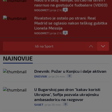
nasrnuo na gostujuće fudbalere (VIDEO)
0
NOGOMET
|
prije 2 h
|
Rivalstvo je ostalo po strani: Real
Madrid se oglasio nakon teškog gubitka
Lionela Messija
0
NOGOMET
|
prije 2 h
|
WNBA igračice odgovorile Kanteru
nakon provokacije: "Nećemo biti politički
Idi na Sport
pijuni"
0
KOŠARKA
|
prije 2 h
|
NAJNOVIJE
Infantino nekada poručivao: "Novac
FIFA-e je vaš novac", danas se suočava s
Dnevnik: Požar u Konjicu i dalje aktivan
najvećom krizom
0
DNEVNIK
|
prije 24 min.
|
0
NOGOMET
|
prije 3 h
|
U Bugarskoj pao dron "kakav koristi
Ukrajina", Sofija pozvala ukrajinsku
ambasadoricu na razgovor
0
SVIJET
|
prije 59 min.
|