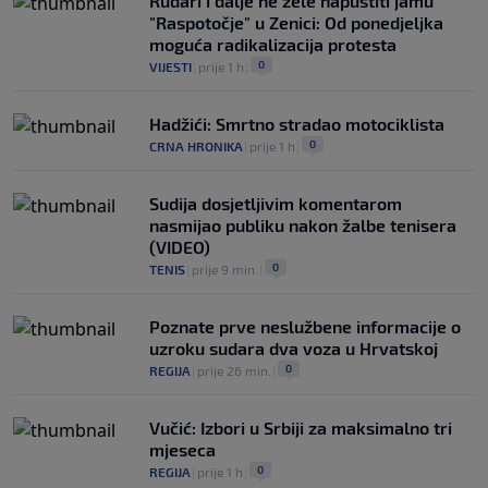
Rudari i dalje ne žele napustiti jamu
"Raspotočje" u Zenici: Od ponedjeljka
moguća radikalizacija protesta
0
VIJESTI
|
prije 1 h
|
Hadžići: Smrtno stradao motociklista
0
CRNA HRONIKA
|
prije 1 h
|
Sudija dosjetljivim komentarom
nasmijao publiku nakon žalbe tenisera
(VIDEO)
0
TENIS
|
prije 9 min.
|
Poznate prve neslužbene informacije o
uzroku sudara dva voza u Hrvatskoj
0
REGIJA
|
prije 26 min.
|
Vučić: Izbori u Srbiji za maksimalno tri
mjeseca
0
REGIJA
|
prije 1 h
|