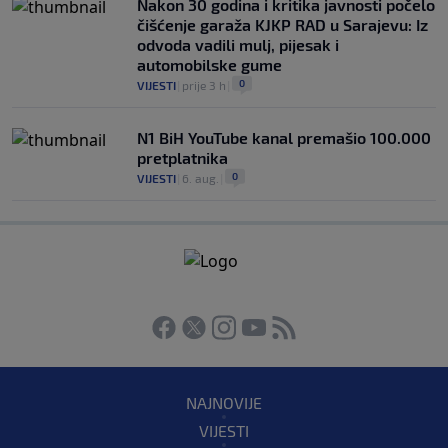
Nakon 30 godina i kritika javnosti počelo
čišćenje garaža KJKP RAD u Sarajevu: Iz
odvoda vadili mulj, pijesak i
automobilske gume
0
VIJESTI
|
prije 3 h
|
N1 BiH YouTube kanal premašio 100.000
pretplatnika
0
VIJESTI
|
6. aug.
|
NAJNOVIJE
VIJESTI