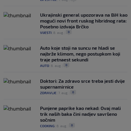
Ukrajinski general upozorava na BiH kao
mogući novi front ruskog hibridnog rata:
Posebno izdvaja Brčko
0
VIJESTI
|
8. aug.
|
Auto koje stoji na suncu ne hladi se
najbrže klimom, nego postupkom koji
traje petnaest sekundi
0
AUTO
|
6. aug.
|
Doktori: Za zdravo srce treba jesti dvije
supernamirnice
0
ZDRAVLJE
|
7. aug.
|
Punjene paprike kao nekad: Ovaj mali
trik naših baka čini nadjev savršeno
sočnim
0
COOKING
|
8. aug.
|