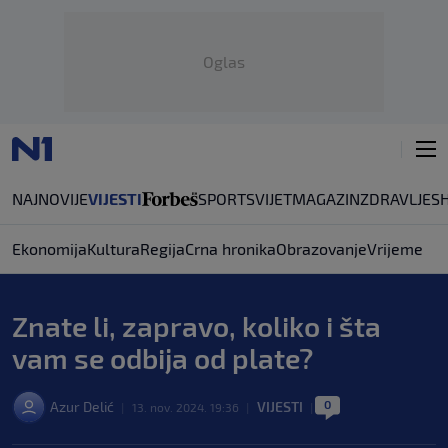
Oglas
NAJNOVIJE
VIJESTI
SPORT
SVIJET
MAGAZIN
ZDRAVLJE
S
Ekonomija
Kultura
Regija
Crna hronika
Obrazovanje
Vrijeme
Znate li, zapravo, koliko i šta
vam se odbija od plate?
0
Azur Delić
VIJESTI
|
13. nov. 2024. 19:36
|
|