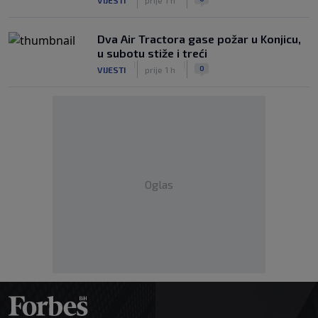
Dva Air Tractora gase požar u Konjicu,
u subotu stiže i treći
|
|
0
VIJESTI
prije 1 h
Oglas