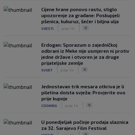
Cijene hrane ponovo rastu, stiglo
upozorenje za građane: Poskupjeli
pšenica, kukuruz, šećer i biljna ulja
|
|
0
VIJESTI
prije 1 h
Erdogan: Sporazum o zajedničkoj
odbrani iz Meke nije usmjeren ni protiv
jedne države i otvoren je za druge
prijateljske zemlje
|
|
0
SVIJET
prije 1 h
Jednostavan trik mesara otkriva je li
piletina doista svježa: Provjerite ovo
prije kupnje
|
|
0
COOKING
prije 1 h
U ponedjeljak počinje prodaja ulaznica
za 32. Sarajevo Film Festival
|
|
0
VIJESTI
prije 1 h