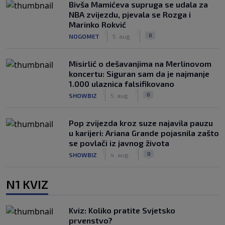
Bivša Mamićeva supruga se udala za
NBA zvijezdu, pjevala se Rozga i
Marinko Rokvić
|
|
0
NOGOMET
5. aug.
Misirlić o dešavanjima na Merlinovom
koncertu: Siguran sam da je najmanje
1.000 ulaznica falsifikovano
|
|
0
SHOWBIZ
5. aug.
Pop zvijezda kroz suze najavila pauzu
u karijeri: Ariana Grande pojasnila zašto
se povlači iz javnog života
|
|
0
SHOWBIZ
4. aug.
N1 KVIZ
Kviz: Koliko pratite Svjetsko
prvenstvo?