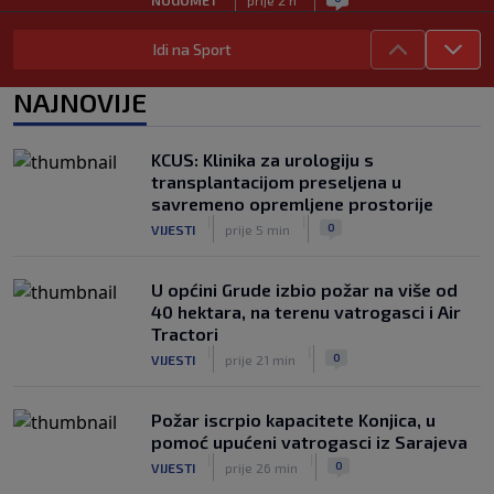
FS Norveške poručio Infantinu: Odlazi,
Idi na Sport
odmah!
|
|
0
NOGOMET
prije 2 h
NAJNOVIJE
Bila je sportska zvijezda, a onda otišla
u penziju: Sada oduševila akrobacijama
KCUS: Klinika za urologiju s
u bikiniju (FOTO+VIDEO)
transplantacijom preseljena u
|
|
0
OSTALI SPORTOVI
prije 3 h
savremeno opremljene prostorije
|
|
0
VIJESTI
prije 5 min
U općini Grude izbio požar na više od
40 hektara, na terenu vatrogasci i Air
Tractori
|
|
0
VIJESTI
prije 21 min
Požar iscrpio kapacitete Konjica, u
pomoć upućeni vatrogasci iz Sarajeva
|
|
0
VIJESTI
prije 26 min