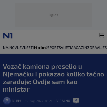
Oglas
NAJNOVIJE
VIJESTI
SPORT
SVIJET
MAGAZIN
ZDRAVLJE
Vozač kamiona preselio u
Njemačku i pokazao koliko tačno
zarađuje: Ovdje sam kao
ministar
0
N1 BiH
VIRALNO
|
15. aug. 2024. 09:21
|
|