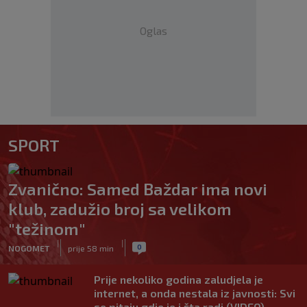
Oglas
SPORT
Zvanično: Samed Baždar ima novi
klub, zadužio broj sa velikom
"težinom"
|
|
0
NOGOMET
prije 58 min
Prije nekoliko godina zaludjela je
internet, a onda nestala iz javnosti: Svi
se pitaju gdje je i šta radi (VIDEO)