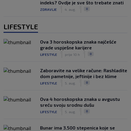
indeks? Ovdje je sve što trebate znati
|
|
0
ZDRAVLJE
4. aug.
LIFESTYLE
Ova 3 horoskopska znaka najčešće
grade uspješne karijere
|
|
0
LIFESTYLE
prije 10 h
Zaboravite na velike račune: Rashladite
dom pametnije, jeftinije i bez klime
|
|
0
LIFESTYLE
5. aug.
Ova 4 horoskopska znaka u avgustu
sreću svoju srodnu dušu
|
|
0
LIFESTYLE
5. aug.
Bunar imа 3.500 stepenica koje se