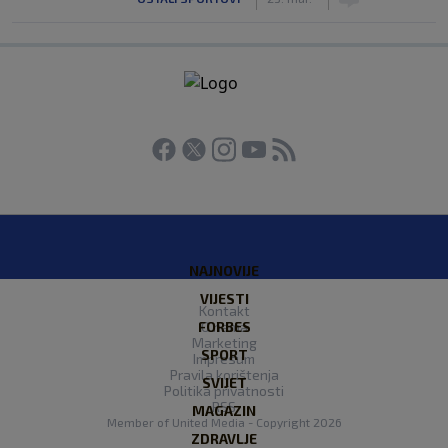
NAJNOVIJE
VIJESTI
Kontakt
FORBES
O nama
Marketing
SPORT
Impresum
Pravila korištenja
SVIJET
Politika privatnosti
RSS
MAGAZIN
Member of
United Media
- Copyright 2026
ZDRAVLJE