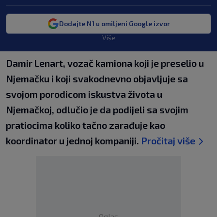
Dodajte N1 u omiljeni Google izvor
Više
Damir Lenart, vozač kamiona koji je preselio u
Njemačku i koji svakodnevno objavljuje sa
svojom porodicom iskustva života u
Njemačkoj, odlučio je da podijeli sa svojim
pratiocima koliko tačno zarađuje kao
koordinator u jednoj kompaniji.
Pročitaj više
Oglas