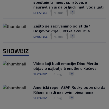
spuštaju trinaest spratova, a
napravljen je da bi ljudi imali vode ljeti
|
|
0
LIFESTYLE
4. aug.
Zašto se zacrvenimo od stida?
Odgovor krije ljudska evolucija
|
|
0
LIFESTYLE
4. aug.
SHOWBIZ
Video koji budi emocije: Dino Merlin
objavio najbolje trenutke s Koševa
|
|
0
SHOWBIZ
6. aug.
Američki reper A$AP Rocky potvrdio da
Rihanna radi na novim pjesmama
|
|
0
SHOWBIZ
6. aug.