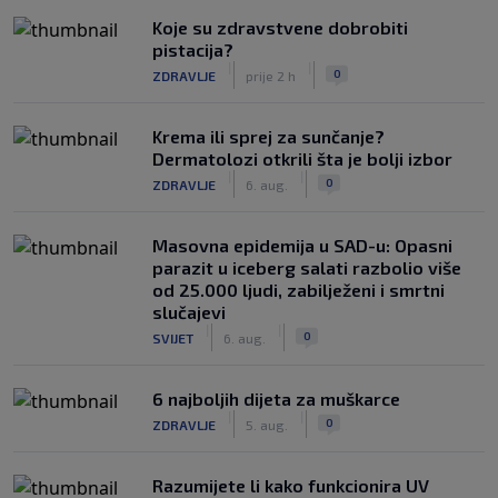
Koje su zdravstvene dobrobiti
pistacija?
|
|
0
ZDRAVLJE
prije 2 h
Krema ili sprej za sunčanje?
Dermatolozi otkrili šta je bolji izbor
|
|
0
ZDRAVLJE
6. aug.
Masovna epidemija u SAD-u: Opasni
parazit u iceberg salati razbolio više
od 25.000 ljudi, zabilježeni i smrtni
slučajevi
|
|
0
SVIJET
6. aug.
6 najboljih dijeta za muškarce
|
|
0
ZDRAVLJE
5. aug.
Razumijete li kako funkcionira UV