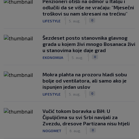
Penzioneri otišli na odmor u Italiju i
odlučili da se više ne vraćaju: "Mjesečni
troškovi su nam skresani na trećinu"
|
|
0
LIFESTYLE
5. aug.
Šezdeset posto stanovnika glavnog
grada u kojem živi mnogo Bosanaca živi
u stanovima koje daje grad
|
|
0
EKONOMIJA
5. aug.
Mokra plahta na prozoru hladi sobu
bolje od ventilatora, ali samo ako je
ispunjen jedan uslov
|
|
0
LIFESTYLE
5. aug.
Vučić tokom boravka u BiH: U
Čipuljićima su svi Srbi navijali za
Zvezdu, dresove Partizana nisu htjeli
|
|
0
NOGOMET
6. aug.