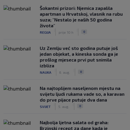
Šokantni prizori: Njemica zapalila
apartman u Hrvatskoj, vlasnik na rubu
suza; "Nestalo je naših 50 godina
života"
|
|
0
REGIJA
prije 10 h
Uz Zemlju već sto godina putuje još
jedan objekat, a kineska sonda ga je
prošlog mjeseca prvi put snimila
izbliza
|
|
0
NAUKA
6. aug.
Na najtoplijem naseljenom mjestu na
svijetu ljudi rukama vade so, a karavan
do prve pijace putuje dva dana
|
|
0
SVIJET
5. aug.
Najbolja ljetna salata od graha:
Brzinski recept za dane kada je