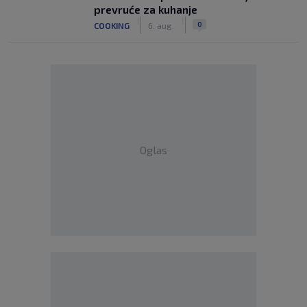
prevruće za kuhanje
|
|
0
COOKING
6. aug.
Oglas