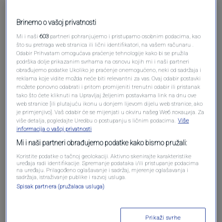
Brinemo o vašoj privatnosti
Mi i naši
603
partneri pohranjujemo i pristupamo osobnim podacima, kao
što su pretraga web stranica ili lični identifikatori, na vašem računaru .
Odabir Prihvatam omogućava praćenje tehnologije kako bi se pružila
podrška dolje prikazanim svrhama na osnovu kojih mi i naši partneri
obrađujemo podatke Ukoliko je praćenje onemogućeno, neki od sadržaja i
reklama koje vidite možda neće biti relevantni za vas. Ovaj odabir postavki
možete ponovno odabrati i pritom promijeniti trenutni odabir ili pristanak
Oglas
tako što ćete kliknuti na Upravljaj željenim postavkama link na dnu ove
web stranice [ili plutajuću ikonu u donjem lijevom dijelu web stranice, ako
je primjenjivo]. Vaš odabir će se mijenjati u okviru našeg Wеб локација. Za
više detalja, pogledajte Uredbu o postupanju s ličnim podacima.
Više
informacija o vašoj privatnosti
Mi i naši partneri obrađujemo podatke kako bismo pružali:
Koristite podatke o tačnoj geolokaciji. Aktivno skenirajte karakteristike
uređaja radi identifikacije. Spremanje podataka i/ili pristupanje podacima
na uređaju. Prilagođeno oglašavanje i sadržaj, mjerenje oglašavanja i
sadržaja, istraživanje publike i razvoj usluga.
Spisak partnera (pružalaca usluga)
Oglas
Prikaži svrhe