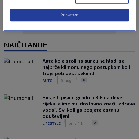
Prihvatam
NAJČITANIJE
Auto koje stoji na suncu ne hladi se
najbrže klimom, nego postupkom koji
traje petnaest sekundi
|
|
0
AUTO
6. aug.
Susjedi pišu o gradu u BiH na devet
rijeka, a ime mu doslovno znači "zdrava
voda": Svi koji ga posjete ostanu
oduševljeni
|
|
0
LIFESTYLE
prije 4 h