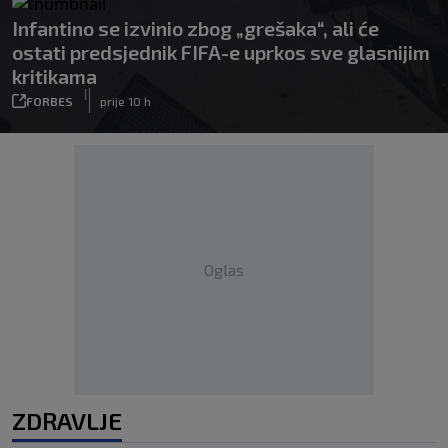
Infantino se izvinio zbog „grešaka“, ali će
ostati predsjednik FIFA-e uprkos sve glasnijim
kritikama
|
FORBES
prije 10 h
Oglas
ZDRAVLJE