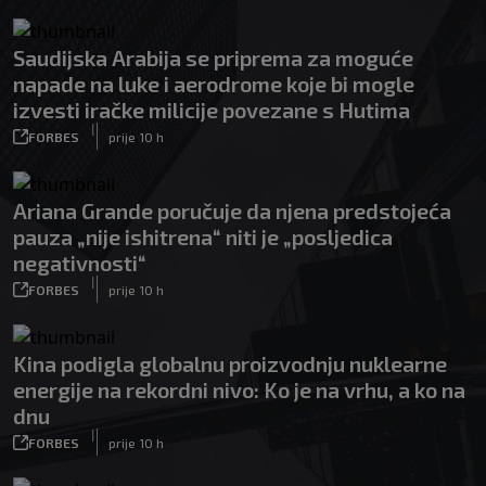
Saudijska Arabija se priprema za moguće
napade na luke i aerodrome koje bi mogle
izvesti iračke milicije povezane s Hutima
|
FORBES
prije 10 h
Ariana Grande poručuje da njena predstojeća
pauza „nije ishitrena“ niti je „posljedica
negativnosti“
|
FORBES
prije 10 h
Kina podigla globalnu proizvodnju nuklearne
energije na rekordni nivo: Ko je na vrhu, a ko na
dnu
|
FORBES
prije 10 h