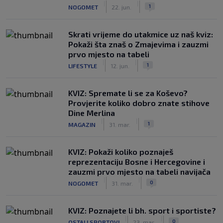
|
|
1
NOGOMET
22. jun.
Skrati vrijeme do utakmice uz naš kviz:
Pokaži šta znaš o Zmajevima i zauzmi
prvo mjesto na tabeli
|
|
1
LIFESTYLE
12. jun.
KVIZ: Spremate li se za Koševo?
Provjerite koliko dobro znate stihove
Dine Merlina
|
|
1
MAGAZIN
31. mar.
KVIZ: Pokaži koliko poznaješ
reprezentaciju Bosne i Hercegovine i
zauzmi prvo mjesto na tabeli navijača
|
|
0
NOGOMET
31. mar.
KVIZ: Poznajete li bh. sport i sportiste?
|
|
0
OSTALI SPORTOVI
23. mar.