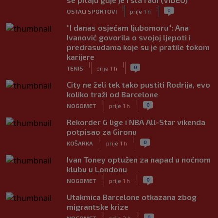
|
|
0
OSTALI SPORTOVI
prije 1 h
"I danas osjećam ljubomoru": Ana
Ivanović govorila o svojoj ljepoti i
predrasudama koje su je pratile tokom
karijere
|
|
0
TENIS
prije 1 h
City ne želi tek tako pustiti Rodrija, evo
koliko traži od Barcelone
|
|
0
NOGOMET
prije 1 h
Rekorder G lige i NBA All-Star vikenda
potpisao za Gironu
|
|
0
KOŠARKA
prije 1 h
Ivan Toney optužen za napad u noćnom
klubu u Londonu
|
|
0
NOGOMET
prije 1 h
Utakmica Barcelone otkazana zbog
migrantske krize
|
|
0
NOGOMET
prije 2 h