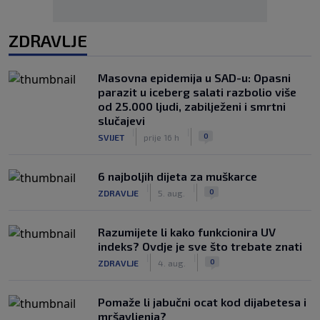
ZDRAVLJE
Masovna epidemija u SAD-u: Opasni
parazit u iceberg salati razbolio više
od 25.000 ljudi, zabilježeni i smrtni
slučajevi
|
|
0
SVIJET
prije 16 h
6 najboljih dijeta za muškarce
|
|
0
ZDRAVLJE
5. aug.
Razumijete li kako funkcionira UV
indeks? Ovdje je sve što trebate znati
|
|
0
ZDRAVLJE
4. aug.
Pomaže li jabučni ocat kod dijabetesa i
mršavljenja?