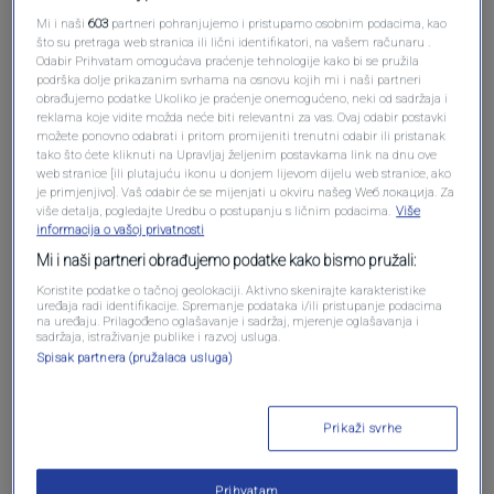
Mi i naši
603
partneri pohranjujemo i pristupamo osobnim podacima, kao
što su pretraga web stranica ili lični identifikatori, na vašem računaru .
Odabir Prihvatam omogućava praćenje tehnologije kako bi se pružila
podrška dolje prikazanim svrhama na osnovu kojih mi i naši partneri
obrađujemo podatke Ukoliko je praćenje onemogućeno, neki od sadržaja i
reklama koje vidite možda neće biti relevantni za vas. Ovaj odabir postavki
možete ponovno odabrati i pritom promijeniti trenutni odabir ili pristanak
tako što ćete kliknuti na Upravljaj željenim postavkama link na dnu ove
web stranice [ili plutajuću ikonu u donjem lijevom dijelu web stranice, ako
je primjenjivo]. Vaš odabir će se mijenjati u okviru našeg Wеб локација. Za
više detalja, pogledajte Uredbu o postupanju s ličnim podacima.
Više
informacija o vašoj privatnosti
Mi i naši partneri obrađujemo podatke kako bismo pružali:
Oglas
Koristite podatke o tačnoj geolokaciji. Aktivno skenirajte karakteristike
uređaja radi identifikacije. Spremanje podataka i/ili pristupanje podacima
na uređaju. Prilagođeno oglašavanje i sadržaj, mjerenje oglašavanja i
sadržaja, istraživanje publike i razvoj usluga.
Spisak partnera (pružalaca usluga)
Prikaži svrhe
NAJČITANIJE
Prihvatam