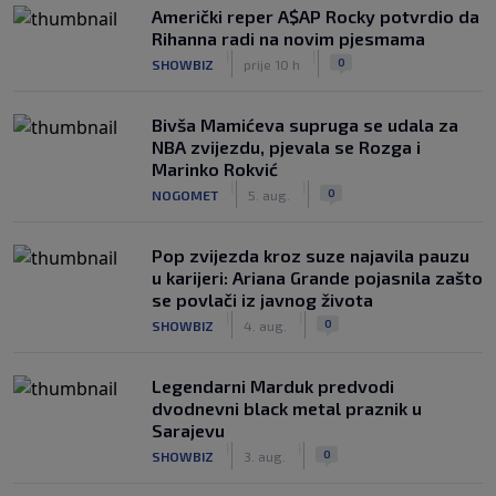
Američki reper A$AP Rocky potvrdio da
Rihanna radi na novim pjesmama
|
|
0
SHOWBIZ
prije 10 h
Bivša Mamićeva supruga se udala za
NBA zvijezdu, pjevala se Rozga i
Marinko Rokvić
|
|
0
NOGOMET
5. aug.
Pop zvijezda kroz suze najavila pauzu
u karijeri: Ariana Grande pojasnila zašto
se povlači iz javnog života
|
|
0
SHOWBIZ
4. aug.
Legendarni Marduk predvodi
dvodnevni black metal praznik u
Sarajevu
|
|
0
SHOWBIZ
3. aug.