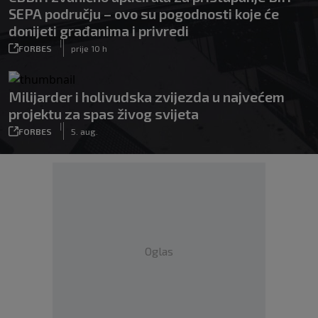
SEPA području – ovo su pogodnosti koje će
donijeti građanima i privredi
|
FORBES
prije 10 h
Milijarder i holivudska zvijezda u najvećem
projektu za spas živog svijeta
|
FORBES
5. aug.
Oglas