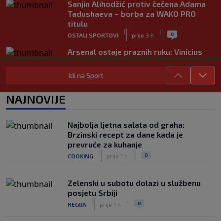
Sanjin Alihodžić protiv čečena Adama
Tadushaeva – borba za WAKO PRO
titulu
|
|
0
OSTALI SPORTOVI
prije 3 h
Arsenal ostaje praznih ruku: Vinícius
Júnior i Real Madrid postigli dogovor
|
|
0
NOGOMET
prije 3 h
Idi na Sport
Slavni klub potresa kriza: Kultni
NAJNOVIJE
stadion u Italiji bit će prazan na
početku sezone, navijači objavili rat
upravi
Najbolja ljetna salata od graha:
|
|
0
NOGOMET
prije 4 h
Brzinski recept za dane kada je
prevruće za kuhanje
Izvinjenje s elementima prijetnje i
|
|
0
COOKING
prije 1 h
„gomila slabića“ u UEFA-i
|
|
0
NOGOMET
prije 4 h
Zelenski u subotu dolazi u službenu
posjetu Srbiji
|
|
0
REGIJA
prije 1 h