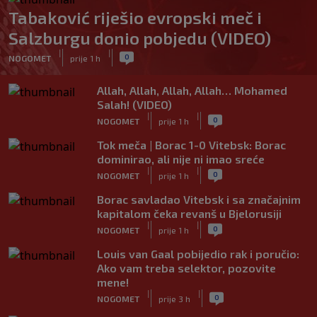
Tabaković riješio evropski meč i
Salzburgu donio pobjedu (VIDEO)
|
|
0
NOGOMET
prije 1 h
Allah, Allah, Allah, Allah… Mohamed
Salah! (VIDEO)
|
|
0
NOGOMET
prije 1 h
Tok meča | Borac 1-0 Vitebsk: Borac
dominirao, ali nije ni imao sreće
|
|
0
NOGOMET
prije 1 h
Borac savladao Vitebsk i sa značajnim
kapitalom čeka revanš u Bjelorusiji
|
|
0
NOGOMET
prije 1 h
Louis van Gaal pobijedio rak i poručio:
Ako vam treba selektor, pozovite
mene!
|
|
0
NOGOMET
prije 3 h