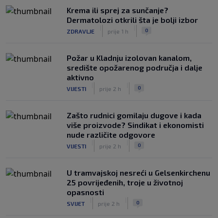
Krema ili sprej za sunčanje?
Dermatolozi otkrili šta je bolji izbor
|
|
0
ZDRAVLJE
prije 1 h
Požar u Kladnju izolovan kanalom,
središte opožarenog područja i dalje
aktivno
|
|
0
VIJESTI
prije 2 h
Zašto rudnici gomilaju dugove i kada
više proizvode? Sindikat i ekonomisti
nude različite odgovore
|
|
0
VIJESTI
prije 2 h
U tramvajskoj nesreći u Gelsenkirchenu
25 povrijeđenih, troje u životnoj
opasnosti
|
|
0
SVIJET
prije 2 h