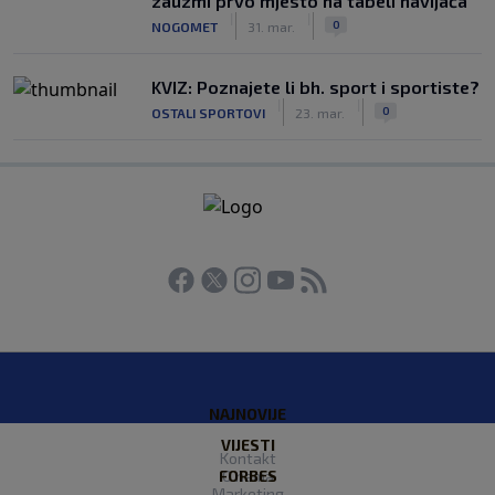
zauzmi prvo mjesto na tabeli navijača
|
|
0
NOGOMET
31. mar.
KVIZ: Poznajete li bh. sport i sportiste?
|
|
0
OSTALI SPORTOVI
23. mar.
NAJNOVIJE
VIJESTI
Kontakt
FORBES
O nama
Marketing