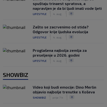
spuštaju trinaest spratova, a
napravljen je da bi ljudi imali vode ljeti
|
|
0
LIFESTYLE
4. aug.
Zašto se zacrvenimo od stida?
Odgovor krije ljudska evolucija
|
|
0
LIFESTYLE
4. aug.
Proglašena najbolja zemlja za
preseljenje u 2026. godini
|
|
0
LIFESTYLE
4. aug.
SHOWBIZ
Video koji budi emocije: Dino Merlin
objavio najbolje trenutke s Koševa
|
|
0
SHOWBIZ
prije 7 h