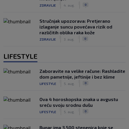
|
|
0
ZDRAVLJE
4. aug.
Stručnjak upozorava: Pretjerano
izlaganje suncu povećava rizik od
različitih oblika raka kože
|
|
0
ZDRAVLJE
3. aug.
LIFESTYLE
Zaboravite na velike račune: Rashladite
dom pametnije, jeftinije i bez klime
|
|
0
LIFESTYLE
5. aug.
Ova 4 horoskopska znaka u avgustu
sreću svoju srodnu dušu
|
|
0
LIFESTYLE
5. aug.
Bunar imа 3.500 stepenica koje se