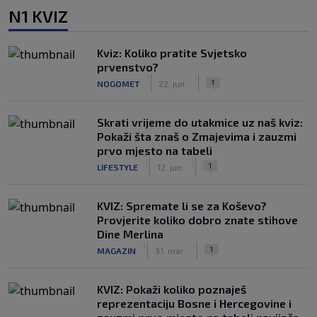
N1 KVIZ
Kviz: Koliko pratite Svjetsko
prvenstvo?
|
|
1
NOGOMET
22. jun.
Skrati vrijeme do utakmice uz naš kviz:
Pokaži šta znaš o Zmajevima i zauzmi
prvo mjesto na tabeli
|
|
1
LIFESTYLE
12. jun.
KVIZ: Spremate li se za Koševo?
Provjerite koliko dobro znate stihove
Dine Merlina
|
|
1
MAGAZIN
31. mar.
KVIZ: Pokaži koliko poznaješ
reprezentaciju Bosne i Hercegovine i