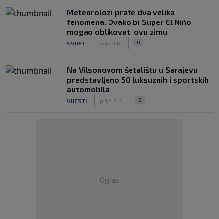
Meteorolozi prate dva velika
fenomena: Ovako bi Super El Niño
mogao oblikovati ovu zimu
|
|
0
SVIJET
prije 3 h
Na Vilsonovom šetalištu u Sarajevu
predstavljeno 50 luksuznih i sportskih
automobila
|
|
0
VIJESTI
prije 3 h
Oglas