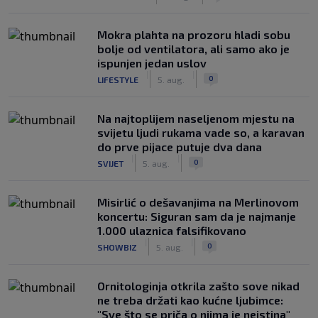
Mokra plahta na prozoru hladi sobu
bolje od ventilatora, ali samo ako je
ispunjen jedan uslov
|
|
0
LIFESTYLE
5. aug.
Na najtoplijem naseljenom mjestu na
svijetu ljudi rukama vade so, a karavan
do prve pijace putuje dva dana
|
|
0
SVIJET
5. aug.
Misirlić o dešavanjima na Merlinovom
koncertu: Siguran sam da je najmanje
1.000 ulaznica falsifikovano
|
|
0
SHOWBIZ
5. aug.
Ornitologinja otkrila zašto sove nikad
ne treba držati kao kućne ljubimce:
"Sve što se priča o njima je neistina"