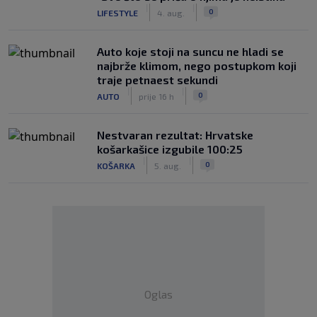
|
|
0
LIFESTYLE
4. aug.
Auto koje stoji na suncu ne hladi se
najbrže klimom, nego postupkom koji
traje petnaest sekundi
|
|
0
AUTO
prije 16 h
Nestvaran rezultat: Hrvatske
košarkašice izgubile 100:25
|
|
0
KOŠARKA
5. aug.
Oglas