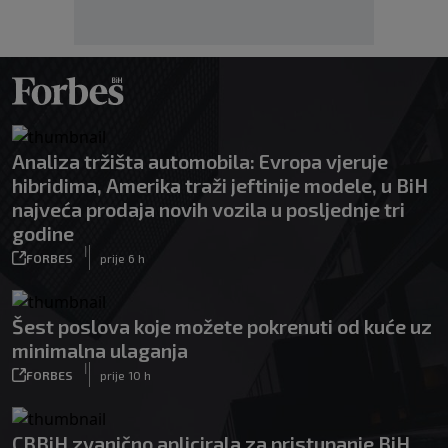
Analiza tržišta automobila: Evropa vjeruje
hibridima, Amerika traži jeftinije modele, u BiH
najveća prodaja novih vozila u posljednje tri
godine
|
FORBES
prije 6 h
Šest poslova koje možete pokrenuti od kuće uz
minimalna ulaganja
|
FORBES
prije 10 h
CBBiH zvanično aplicirala za pristupanje BiH