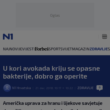
Oglas
NAJNOVIJE
VIJESTI
SPORT
SVIJET
MAGAZIN
ZDRAVLJE
U kori avokada kriju se opasne
bakterije, dobro ga operite
0
N1 Hrvatska
ZDRAVLJE
|
21. dec. 2018. 10:17
>
10:22
|
|
Američka uprava za hranu i lijekove savjetuje