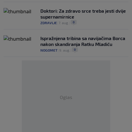
Doktori: Za zdravo srce treba jesti dvije
supernamirnice
0
ZDRAVLJE
|
7. aug.
|
Ispražnjena tribina sa navijačima Borca
nakon skandiranja Ratku Mladiću
0
NOGOMET
|
9. aug.
|
Oglas