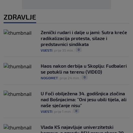
ZDRAVLJE
Zenički rudari i dalje u jami: Sutra kreće
radikalizacija protesta, silaze i
predstavnici sindikata
0
VIJESTI
|
prije 35 min.
|
Haos nakon derbija u Skoplju: Fudbaleri
se potukli na terenu (VIDEO)
0
NOGOMET
|
prije 24 min.
|
U Foči obilježena 34. godišnjica zločina
nad Bošnjacima: "Oni jesu ubili tijela, ali
naše sjećanje nisu"
0
VIJESTI
|
prije 1 min.
|
Vlada KS najavljuje univerzitetski
kampus, a zgradu ASU prave skoro 20