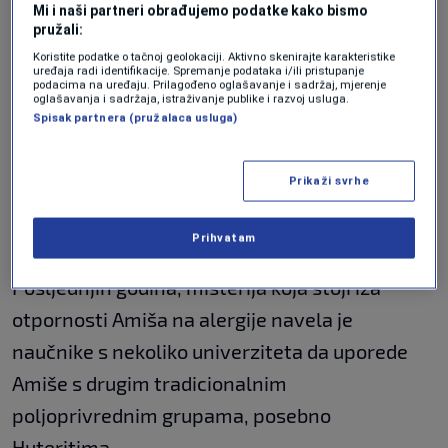
alergije kod Amiša
Mi i naši partneri obrađujemo podatke kako bismo
pružali:
Koristite podatke o tačnoj geolokaciji. Aktivno skenirajte karakteristike
Amiši su grupa ljudi u Sjedinjenim Američkim
uređaja radi identifikacije. Spremanje podataka i/ili pristupanje
podacima na uređaju. Prilagođeno oglašavanje i sadržaj, mjerenje
Državama i dijelovima Kanade koji žive vrlo
oglašavanja i sadržaja, istraživanje publike i razvoj usluga.
Spisak partnera (pružalaca usluga)
jednostavnim, tradicionalnim načinom života i
uglavnom se oslanjaju na poljoprivredu i
Prikaži svrhe
stočarstvo za svoju egzistenciju. I dalje jašu
konjske zaprege i obično se klone modernih
Prihvatam
uređaja poput televizora i pametnih telefona.
Posljednjih godina, misterija koja stoji iza
otpornosti Amiša na alergije navela je
naučnike s nekoliko univerziteta da uporede
Amiše s drugim tradicionalnim
poljoprivrednim grupama, posebno
Huteritima.