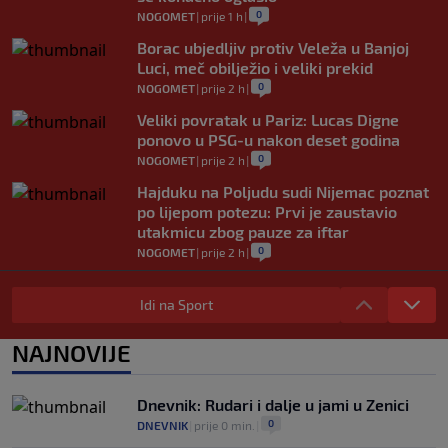
0
NOGOMET
|
prije 1 h
|
Borac ubjedljiv protiv Veleža u Banjoj
Luci, meč obilježio i veliki prekid
0
NOGOMET
|
prije 2 h
|
Veliki povratak u Pariz: Lucas Digne
ponovo u PSG-u nakon deset godina
0
NOGOMET
|
prije 2 h
|
Hajduku na Poljudu sudi Nijemac poznat
po lijepom potezu: Prvi je zaustavio
utakmicu zbog pauze za iftar
0
NOGOMET
|
prije 2 h
|
Asistencija iz auta kakva se rijetko viđa:
Napravio salto pa savršeno pronašao
Idi na Sport
saigrača (VIDEO)
0
NOGOMET
|
prije 2 h
|
NAJNOVIJE
Preminula jedna od najvećih trenerskih
legendi NBA lige
Dnevnik: Rudari i dalje u jami u Zenici
0
KOŠARKA
|
prije 3 h
|
0
DNEVNIK
|
prije 0 min.
|