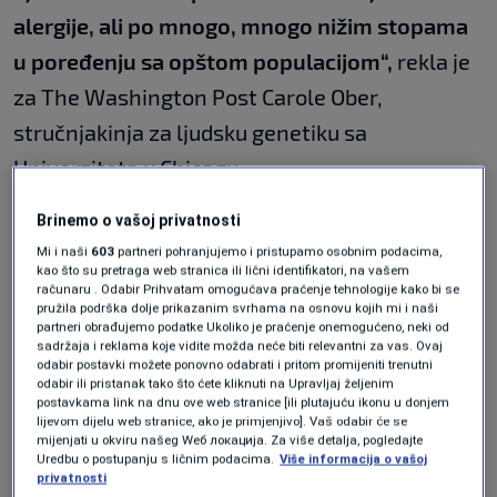
alergije, ali po mnogo, mnogo nižim stopama
u poređenju sa opštom populacijom“,
rekla je
za The Washington Post Carole Ober,
stručnjakinja za ljudsku genetiku sa
Univerziteta u Chicagu.
Ovi brojevi su toliko nevjerovatni da naučnici
Brinemo o vašoj privatnosti
sada duboko istražuju štale i domove Amiša
Mi i naši
603
partneri pohranjujemo i pristupamo osobnim podacima,
kao što su pretraga web stranica ili lični identifikatori, na vašem
kako bi razumjeli na koji način se ova djeca
računaru . Odabir Prihvatam omogućava praćenje tehnologije kako bi se
pružila podrška dolje prikazanim svrhama na osnovu kojih mi i naši
štite. Vjeruju da bi njihovi nalazi mogli dovesti
partneri obrađujemo podatke Ukoliko je praćenje onemogućeno, neki od
sadržaja i reklama koje vidite možda neće biti relevantni za vas. Ovaj
do tretmana koji u potpunosti sprječavaju
odabir postavki možete ponovno odabrati i pritom promijeniti trenutni
odabir ili pristanak tako što ćete kliknuti na Upravljaj željenim
alergije .
postavkama link na dnu ove web stranice [ili plutajuću ikonu u donjem
lijevom dijelu web stranice, ako je primjenjivo]. Vaš odabir će se
mijenjati u okviru našeg Wеб локација. Za više detalja, pogledajte
Tajna otpornosti na
Uredbu o postupanju s ličnim podacima.
Više informacija o vašoj
privatnosti