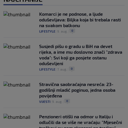
Komarci je ne podnose, a ljude
oduševljava: Biljka koja bi trebala rasti
na svakom balkonu
0
LIFESTYLE
|
9. aug.
|
Susjedi pišu o gradu u BiH na devet
rijeka, a ime mu doslovno znači "zdrava
voda": Svi koji ga posjete ostanu
oduševljeni
0
LIFESTYLE
|
7. aug.
|
Stravična saobraćajna nesreća: 23-
godišnji mladić poginuo, jedna osoba
povijeđena
0
VIJESTI
|
9. aug.
|
Penzioneri otišli na odmor u Italiju i
odlučili da se više ne vraćaju: "Mjesečni
troškovi su nam skresani na trećinu"