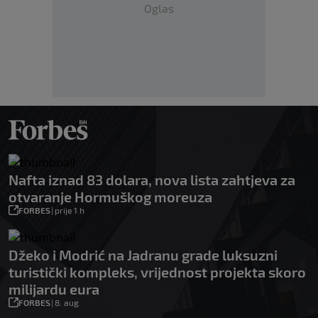
Oglas
Nafta iznad 83 dolara, nova lista zahtjeva za
otvaranje Hormuškog moreuza
FORBES
|
prije 1 h
Džeko i Modrić na Jadranu grade luksuzni
turistički kompleks, vrijednost projekta skoro
milijardu eura
FORBES
|
8. aug.