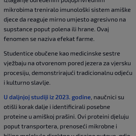
mikrobima treniralo imunološki sistem amiške
djece da reaguje mirno umjesto agresivno na
supstance poput polena ili hrane. Ovaj
fenomen se naziva efekat farme.
Studentice obučene kao medicinske sestre
vježbaju na otvorenom pored jezera za vjersku
procesiju, demonstrirajući tradicionalnu odjeću
i kulturno slavlje.
U daljnjoj studiji iz 2023. godine
, naučnici su
otišli korak dalje i identificirali posebne
proteine ​​u amiškoj prašini. Ovi proteini djeluju
poput transportera, prenoseći mikrobne i
biljne molekule direktno u disajne puteve, gdje