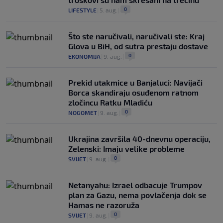
0
LIFESTYLE
|
5. aug.
|
Što ste naručivali, naručivali ste: Kraj
Glova u BiH, od sutra prestaju dostave
0
EKONOMIJA
|
9. aug.
|
Prekid utakmice u Banjaluci: Navijači
Borca skandiraju osuđenom ratnom
zločincu Ratku Mladiću
0
NOGOMET
|
9. aug.
|
Ukrajina završila 40-dnevnu operaciju,
Zelenski: Imaju velike probleme
0
SVIJET
|
9. aug.
|
Netanyahu: Izrael odbacuje Trumpov
plan za Gazu, nema povlačenja dok se
Hamas ne razoruža
0
SVIJET
|
9. aug.
|