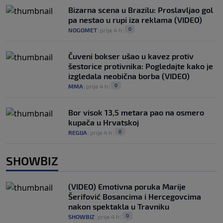
Bizarna scena u Brazilu: Proslavljao gol
pa nestao u rupi iza reklama (VIDEO)
0
NOGOMET
|
prije 4 h
|
Čuveni bokser ušao u kavez protiv
šestorice protivnika: Pogledajte kako je
izgledala neobična borba (VIDEO)
0
MMA
|
prije 4 h
|
Bor visok 13,5 metara pao na osmero
kupača u Hrvatskoj
0
REGIJA
|
prije 4 h
|
SHOWBIZ
(VIDEO) Emotivna poruka Marije
Šerifović Bosancima i Hercegovcima
nakon spektakla u Travniku
0
SHOWBIZ
|
prije 4 h
|