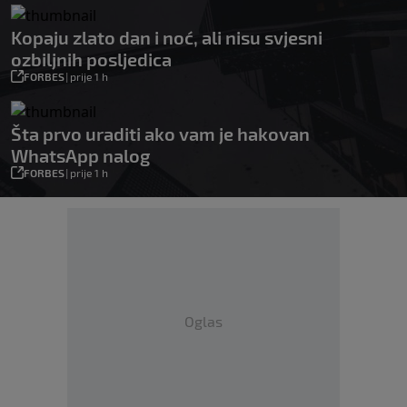
Kopaju zlato dan i noć, ali nisu svjesni
ozbiljnih posljedica
FORBES
|
prije 1 h
Šta prvo uraditi ako vam je hakovan
WhatsApp nalog
FORBES
|
prije 1 h
Oglas