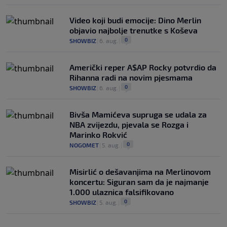
Video koji budi emocije: Dino Merlin
objavio najbolje trenutke s Koševa
0
SHOWBIZ
|
6. aug.
|
Američki reper A$AP Rocky potvrdio da
Rihanna radi na novim pjesmama
0
SHOWBIZ
|
6. aug.
|
Bivša Mamićeva supruga se udala za
NBA zvijezdu, pjevala se Rozga i
Marinko Rokvić
0
NOGOMET
|
5. aug.
|
Misirlić o dešavanjima na Merlinovom
koncertu: Siguran sam da je najmanje
1.000 ulaznica falsifikovano
0
SHOWBIZ
|
5. aug.
|