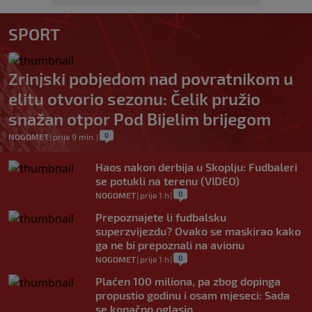
SPORT
Zrinjski pobjedom nad povratnikom u
elitu otvorio sezonu: Čelik pružio
snažan otpor Pod Bijelim brijegom
0
NOGOMET
|
prije 9 min.
|
Haos nakon derbija u Skoplju: Fudbaleri
se potukli na terenu (VIDEO)
0
NOGOMET
|
prije 1 h
|
Prepoznajete li fudbalsku
superzvijezdu? Ovako se maskirao kako
ga ne bi prepoznali na avionu
0
NOGOMET
|
prije 1 h
|
Plaćen 100 miliona, pa zbog dopinga
propustio godinu i osam mjeseci: Sada
se konačno oglasio