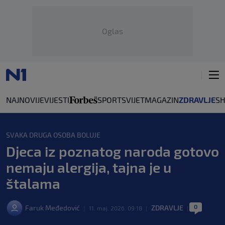
Oglas
NAJNOVIJE
VIJESTI
SPORT
SVIJET
MAGAZIN
ZDRAVLJE
S
SVAKA DRUGA OSOBA BOLUJE
Djeca iz poznatog naroda gotovo
nemaju alergija, tajna je u
štalama
0
Faruk Međedović
ZDRAVLJE
|
11. maj. 2026. 09:18
|
|