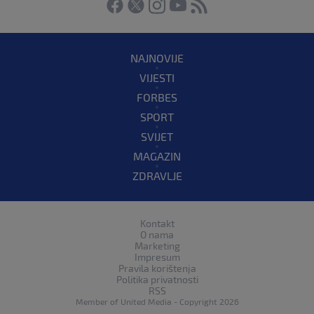
NAJNOVIJE
VIJESTI
FORBES
SPORT
SVIJET
MAGAZIN
ZDRAVLJE
Kontakt
O nama
Marketing
Impresum
Pravila korištenja
Politika privatnosti
RSS
Member of
United Media
- Copyright 2026