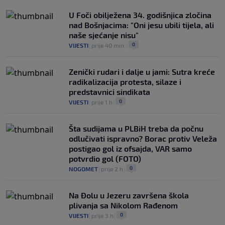
U Foči obilježena 34. godišnjica zločina
nad Bošnjacima: "Oni jesu ubili tijela, ali
naše sjećanje nisu"
0
VIJESTI
|
prije 40 min.
|
Zenički rudari i dalje u jami: Sutra kreće
radikalizacija protesta, silaze i
predstavnici sindikata
0
VIJESTI
|
prije 1 h
|
Šta sudijama u PLBiH treba da počnu
odlučivati ispravno? Borac protiv Veleža
postigao gol iz ofsajda, VAR samo
potvrdio gol (FOTO)
0
NOGOMET
|
prije 2 h
|
Na Đolu u Jezeru završena škola
plivanja sa Nikolom Rađenom
0
VIJESTI
|
prije 3 h
|