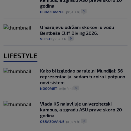
godina
0
OBRAZOVANJE
|
prije 3 h
|
U Sarajevu održani skokovi u vodu
Bentbaša Cliff Diving 2026.
0
VIJESTI
|
prije 3 h
|
LIFESTYLE
Kako bi izgledao paralelni Mundijal: 56
reprezentacija, sedam turnira i potpuno
novi sistem
0
NOGOMET
|
prije 4 h
|
Vlada KS najavljuje univerzitetski
kampus, a zgradu ASU prave skoro 20
godina
0
OBRAZOVANJE
|
prije 4 h
|