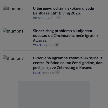
U Sarajevu održani skokovi u vodu
Bentbaša Cliff Diving 2026.
0
VIJESTI
|
prije 3 h
|
Sinner zbog problema s koljenom
odustao od Cincinnatija, neće igrati ni
Alcaraz
0
TENIS
|
prije 3 h
|
Uklonjena ogromna zastava Ukrajine iz
centra Prištine nakon četiri godine, dan
poslije izjave Zelenskog o Kosovu
0
SVIJET
|
prije 3 h
|