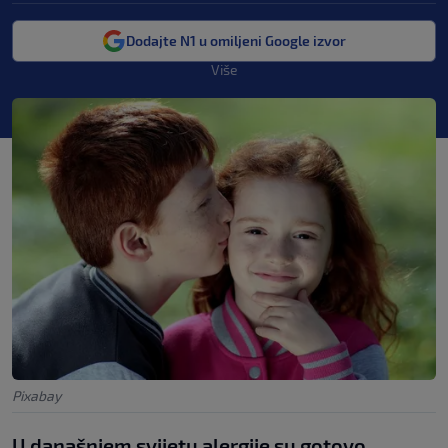
Dodajte N1 u omiljeni Google izvor
Više
Pixabay
U današnjem svijetu alergije su gotovo