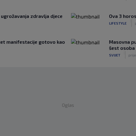
 ugrožavanja zdravlja djece
Ova 3 horos
|
LIFESTYLE
žet manifestacije gotovo kao
Masovna puc
šest osoba 
|
SVIJET
prij
Oglas