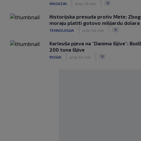
|
|
0
MAGAZIN
prije 39 min
Historijska presuda protiv Mete: Zbog
moraju platiti gotovo milijardu dolara
|
|
0
TEHNOLOGIJA
prije 44 min
Karleuša pjeva na "Danima šljive": Bud
200 tona šljive
|
|
0
REGIJA
prije 52 min