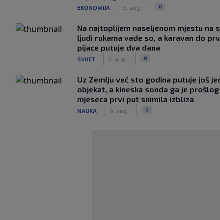
|
|
0
EKONOMIJA
5. aug.
Na najtoplijem naseljenom mjestu na s
ljudi rukama vade so, a karavan do pr
pijace putuje dva dana
|
|
0
SVIJET
5. aug.
Uz Zemlju već sto godina putuje još j
objekat, a kineska sonda ga je prošlog
mjeseca prvi put snimila izbliza
|
|
0
NAUKA
6. aug.