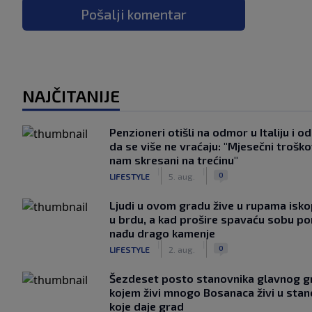
Pošalji komentar
NAJČITANIJE
Penzioneri otišli na odmor u Italiju i odl
da se više ne vraćaju: "Mjesečni troško
nam skresani na trećinu"
|
|
0
LIFESTYLE
5. aug.
Ljudi u ovom gradu žive u rupama isk
u brdu, a kad prošire spavaću sobu p
nađu drago kamenje
|
|
0
LIFESTYLE
2. aug.
Šezdeset posto stanovnika glavnog g
kojem živi mnogo Bosanaca živi u sta
koje daje grad