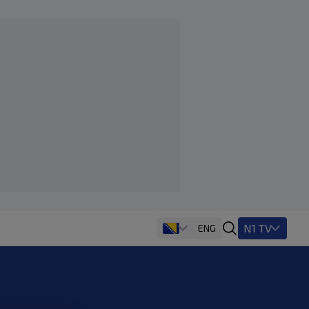
N1 TV
ENG