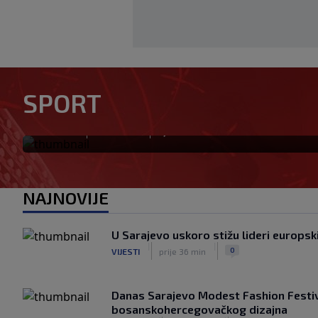
Pravna bitka Luke Dončića i 
SPORT
se u Sloveniju: Spominje se 
|
|
0
KOŠARKA
prije 11 min
NAJNOVIJE
U Sarajevo uskoro stižu lideri europs
|
|
0
VIJESTI
prije 36 min
Danas Sarajevo Modest Fashion Festiv
bosanskohercegovačkog dizajna