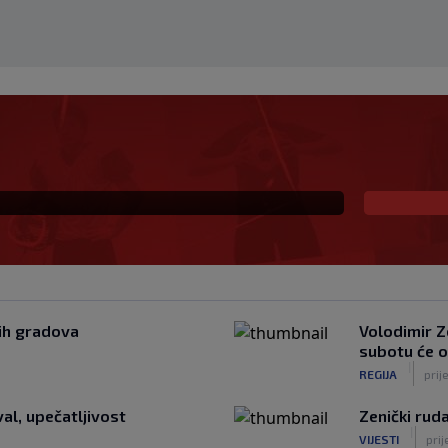
Anamarije Goltes seli
čak 50 miliona dolara
kih gradova
Volodimir Z
subotu će o
|
REGIJA
prij
al, upečatljivost
Zenički rud
|
VIJESTI
pri