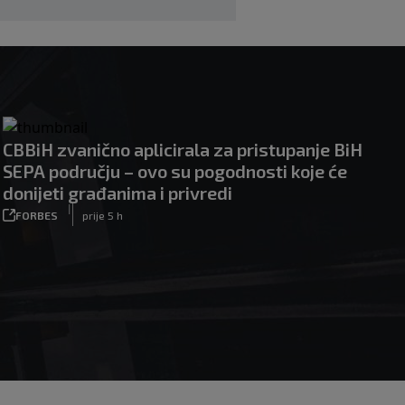
CBBiH zvanično aplicirala za pristupanje BiH
SEPA području – ovo su pogodnosti koje će
donijeti građanima i privredi
|
FORBES
prije 5 h