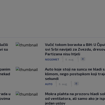
učili
Vučić tokom boravka u BiH: U Čipul
vi su
svi Srbi navijali za Zvezdu, dreso
Partizana nisu htjeli
|
|
0
NOGOMET
6. aug.
opanim
Auto koje stoji na suncu ne hladi 
onekad
klimom, nego postupkom koji traj
sekundi
|
|
0
AUTO
6. aug.
rada u
Mokra plahta na prozoru hladi so
novima
od ventilatora, ali samo ako je is
jedan uslov