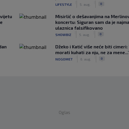
|
|
0
LIFESTYLE
5. aug.
vijetu
Misirlić o dešavanjima na Merlin
ve
koncertu: Siguran sam da je najma
ulaznica falsifikovano
|
|
0
SHOWBIZ
5. aug.
edan
Džeko i Katić više neće biti cimeri:
morati kuhati za nju, ne za mene...
|
|
0
NOGOMET
6. aug.
Oglas