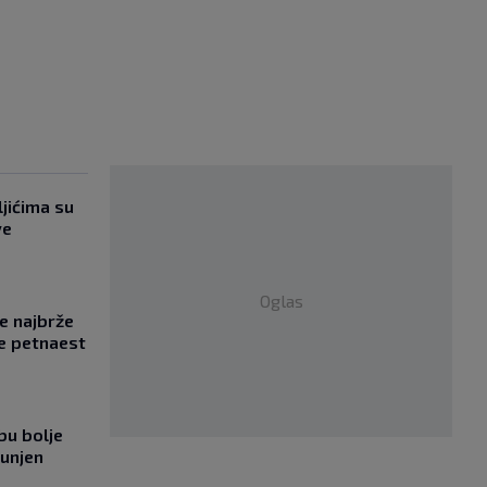
jićima su
ve
Oglas
se najbrže
e petnaest
bu bolje
punjen