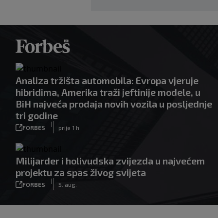
Analiza tržišta automobila: Evropa vjeruje
hibridima, Amerika traži jeftinije modele, u
BiH najveća prodaja novih vozila u posljednje
tri godine
|
FORBES
prije 1 h
Milijarder i holivudska zvijezda u najvećem
projektu za spas živog svijeta
|
FORBES
5. aug.