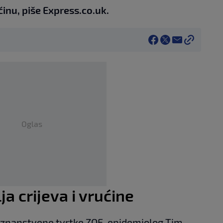
ćinu, piše Express.co.uk.
Oglas
a crijeva i vrućine
iz znanstvene tvrtke ZOE, epidemiolog Tim