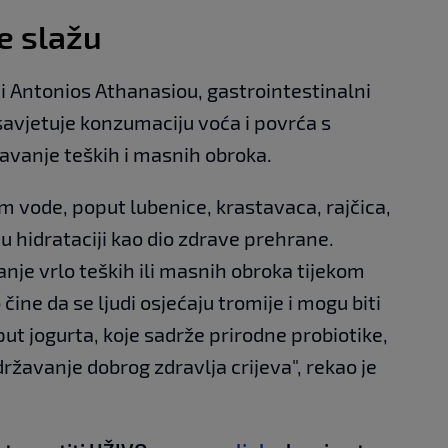
se slažu
i Antonios Athanasiou, gastrointestinalni
n savjetuje konzumaciju voća i povrća s
avanje teških i masnih obroka.
m vode, poput lubenice, krastavaca, rajčica,
u hidrataciji kao dio zdrave prehrane.
nje vrlo teških ili masnih obroka tijekom
čine da se ljudi osjećaju tromije i mogu biti
ut jogurta, koje sadrže prirodne probiotike,
ržavanje dobrog zdravlja crijeva", rekao je