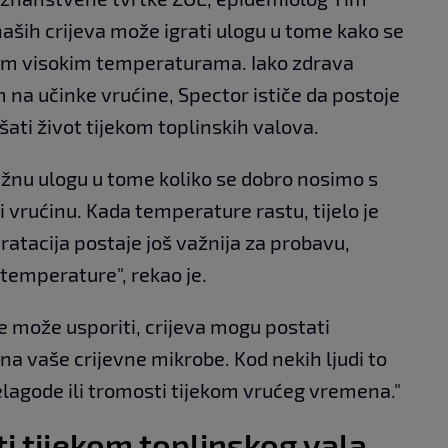
naših crijeva može igrati ulogu u tome kako se
m visokim temperaturama. Iako zdrava
 na učinke vrućine, Spector ističe da postoje
ti život tijekom toplinskih valova.
ažnu ulogu u tome koliko se dobro nosimo s
i vrućinu. Kada temperature rastu, tijelo je
atacija postaje još važnija za probavu,
e temperature", rekao je.
se može usporiti, crijeva mogu postati
 i na vaše crijevne mikrobe. Kod nekih ljudi to
elagode ili tromosti tijekom vrućeg vremena."
ti tijekom toplinskog vala