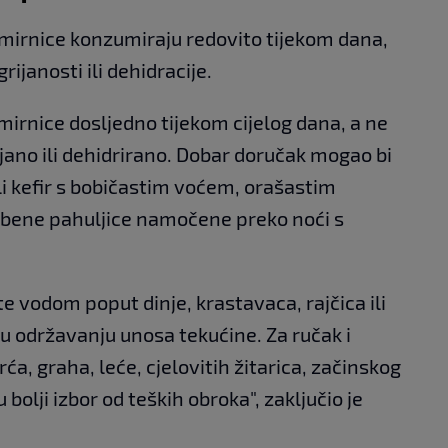
amirnice konzumiraju redovito tijekom dana,
ijanosti ili dehidracije.
amirnice dosljedno tijekom cijelog dana, a ne
ijano ili dehidrirano. Dobar doručak mogao bi
ili kefir s bobičastim voćem, orašastim
obene pahuljice namočene preko noći s
e vodom poput dinje, krastavaca, rajčica ili
 održavanju unosa tekućine. Za ručak i
ća, graha, leće, cjelovitih žitarica, začinskog
 bolji izbor od teških obroka", zaključio je