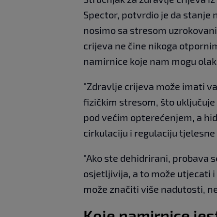
Spector, potvrdio je da stanje 
nosimo sa stresom uzrokovani
crijeva ne čine nikoga otpornim
namirnice koje nam mogu olakša
"Zdravlje crijeva može imati v
fizičkim stresom, što uključuje 
pod većim opterećenjem, a hidr
cirkulaciju i regulaciju tjelesn
"Ako ste dehidrirani, probava 
osjetljivija, a to može utjecati
može značiti više nadutosti, n
Koje namirnice jes