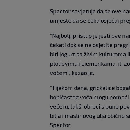
Spector savjetuje da se ove n
umjesto da se čeka osjećaj pregr
"Najbolji pristup je jesti ove n
čekati dok se ne osjetite pregr
biti jogurt sa živim kulturama 
plodovima i sjemenkama, ili z
voćem", kazao je.
"Tijekom dana, grickalice bogat
bobičastog voća mogu pomoći u
večeru, lakši obroci s puno povr
bilja i maslinovog ulja obično su
Spector.