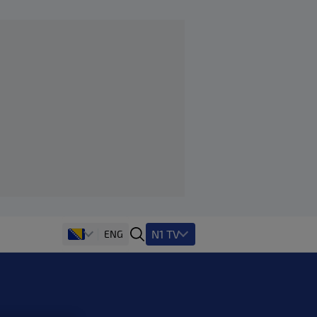
N1 TV
ENG