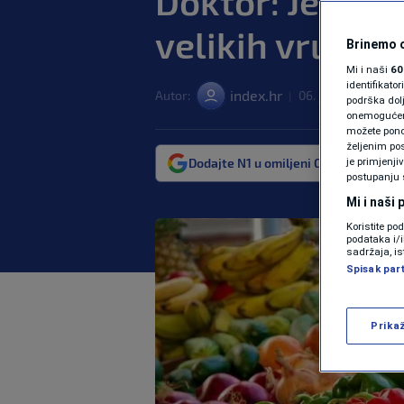
Doktor: Jedite
velikih vrućina
Brinemo o
Mi i naši
60
identifikat
index.hr
Autor:
06. jul. 2026. 21:26
|
podrška dol
onemogućeno,
možete ponov
željenim pos
Dodajte N1 u omiljeni Google izvor
je primjenji
postupanju 
Mi i naši
Koristite po
podataka i/
sadržaja, is
Spisak par
Prika