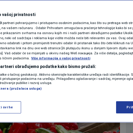
 ove namirnice tokom
KOLUMNE
 vašoj privatnosti
3
partneri pohranjujemo i pristupamo osobnim podacima, kao što su pretraga web stran
PODCAST
ori, na vašem računaru . Odabir Prihvatam omogućava praćenje tehnologije kako bi se 
0
ZDRAVLJE
komentara
|
|
je prikazanim svrhama na osnovu kojih mi i naši partneri obrađujemo podatke Ukoliko
 neki od sadržaja i reklama koje vidite možda neće biti relevantni za vas. Ovaj odab
N1 SPECIJAL
no odabrati i pritom promijeniti trenutni odabir ili pristanak tako što ćete kliknuti na U
tavkama link na dnu ove web stranice [ili plutajuću ikonu u donjem lijevom dijelu we
FENOMENI
vo]. Vaš odabir će se mijenjati u okviru našeg Wеб локација. Za više detalja, pogledaj
Više
s ličnim podacima.
Više informacija o vašoj privatnosti
NEISTRAŽENO
 partneri obrađujemo podatke kako bismo pružali:
datke o tačnoj geolokaciji. Aktivno skenirajte karakteristike uređaja radi identifikacije.
VIRALNO
ili pristupanje podacima na uređaju. Prilagođeno oglašavanje i sadržaj, mjerenje ogl
traživanje publike i razvoj usluga.
tnera (pružalaca usluga)
FOTO
PROMO
ži svrhe
Pri
VIDEO