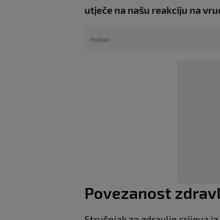
utječe na našu reakciju na vru
Podijeli
Povezanost zdravlj
Stručnjak za zdravlje crijeva 