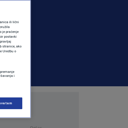
ica ili lični
pružila
 je praćenje
ir postavki
pravljaj
b stranice, ako
te Uredbu o
 Spremanje
ašavanja i
hvatam
Oglas