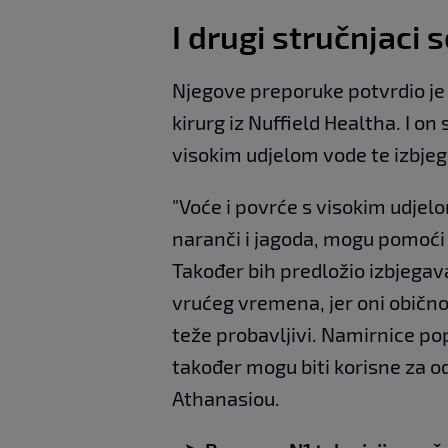
I drugi stručnjaci 
Njegove preporuke potvrdio je 
kirurg iz Nuffield Healtha. I o
visokim udjelom vode te izbjeg
"Voće i povrće s visokim udjelo
naranči i jagoda, mogu pomoći 
Također bih predložio izbjegava
vrućeg vremena, jer oni obično 
teže probavljivi. Namirnice pop
također mogu biti korisne za od
Athanasiou.