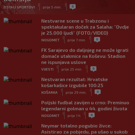
|
|
0
OSTALI SPORTOVI
prije 5 min.
Nestvarne scene u Trabzonu i
spektakularan doček za Salaha: "Ovdje
je 25.000 ljudi" (FOTO/VIDEO)
|
|
0
NOGOMET
prije 7 min.
FK Sarajevo do daljnjeg ne može igrati
domaće utakmice na Koševu: Stadion
ne ispunjava uslove
|
|
0
VIJESTI
prije 25 min.
Nestvaran rezultat: Hrvatske
košarkašice izgubile 100:25
|
|
0
KOŠARKA
prije 29 min.
Poljski fudbal zavijen u crno: Preminuo
legendarni golman u 44. godini života
|
|
0
NOGOMET
prije 1 h
Neymar totalno pogubio živce:
Asistirao za pobjedu, pa ušao u sukob