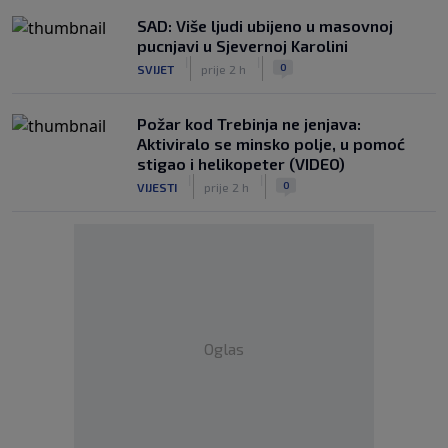
SAD: Više ljudi ubijeno u masovnoj
pucnjavi u Sjevernoj Karolini
|
|
0
SVIJET
prije 2 h
Požar kod Trebinja ne jenjava:
Aktiviralo se minsko polje, u pomoć
stigao i helikopeter (VIDEO)
|
|
0
VIJESTI
prije 2 h
Oglas