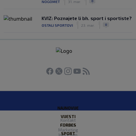
0
NOGOMET
31. mar.
KVIZ: Poznajete li bh. sport i sportiste?
|
|
0
OSTALI SPORTOVI
23. mar.
NAJNOVIJE
VIJESTI
Kontakt
FORBES
O nama
Marketing
SPORT
Impresum