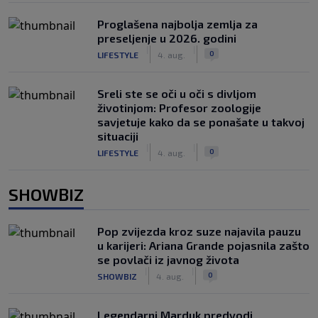
Proglašena najbolja zemlja za
preseljenje u 2026. godini
|
|
0
LIFESTYLE
4. aug.
Sreli ste se oči u oči s divljom
životinjom: Profesor zoologije
savjetuje kako da se ponašate u takvoj
situaciji
|
|
0
LIFESTYLE
4. aug.
SHOWBIZ
Pop zvijezda kroz suze najavila pauzu
u karijeri: Ariana Grande pojasnila zašto
se povlači iz javnog života
|
|
0
SHOWBIZ
4. aug.
Legendarni Marduk predvodi