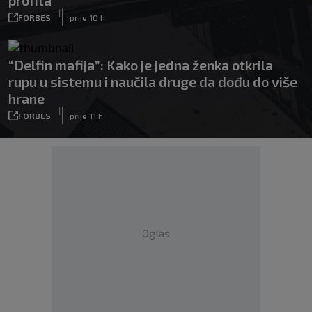
profita
|
FORBES
prije 10 h
“Delfin mafija”: Kako je jedna ženka otkrila
rupu u sistemu i naučila druge da dođu do više
hrane
|
FORBES
prije 11 h
Oglas