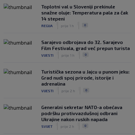
Toplotni val u Sloveniji prekinule
snažne oluje: Temperatura pala za čak
14 stepeni
|
|
0
REGIJA
prije 1 h
Sarajevo odbrojava do 32. Sarajevo
Film Festivala, grad već prepun turista
|
|
0
VIJESTI
prije 1 h
Turistička sezona u Jajcu u punom jeku:
Grad nudi spoj prirode, istorije i
adrenalina
|
|
0
VIJESTI
prije 2 h
Generalni sekretar NATO-a obećava
podršku protivvazdušnoj odbrani
Ukrajine nakon ruskih napada
|
|
0
SVIJET
prije 2 h