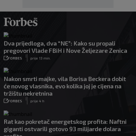
Dva prijedloga, dva “NE”: Kako su propali
pregovori Vlade FBiH i Nove Željezare Zenica
|
FORBES
prije 13 min.
Nakon smrti majke, vila Borisa Beckera dobit
će novog vlasnika, evo kolika joj je cijena na
tržištu nekretnina
|
FORBES
prije 4 h
Rat kao pokretač energetskog profita: Naftni
giganti ostvarili gotovo 93 milijarde dolara