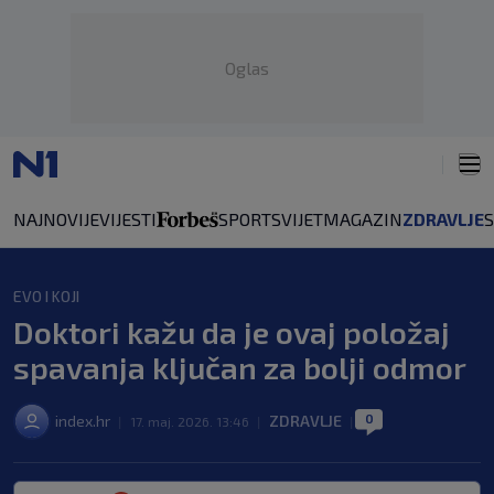
Oglas
NAJNOVIJE
VIJESTI
SPORT
SVIJET
MAGAZIN
ZDRAVLJE
EVO I KOJI
Doktori kažu da je ovaj položaj
spavanja ključan za bolji odmor
0
index.hr
ZDRAVLJE
|
17. maj. 2026. 13:46
|
|