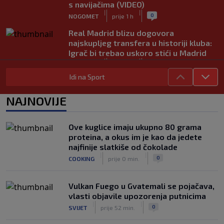
s navijačima (VIDEO)
|
|
0
NOGOMET
prije 1 h
Real Madrid blizu dogovora
najskupljeg transfera u historiji kluba:
Igrač bi trebao uskoro stići u Madrid
|
|
0
NOGOMET
prije 1 h
Idi na Sport
Lara Gut-Behrami završila karijeru:
Jedna od najvećih skijašica svih
NAJNOVIJE
vremena rekla "zbogom"
|
|
0
OSTALI SPORTOVI
prije 1 h
Ove kuglice imaju ukupno 80 grama
Predsjednik FIFA-e ne odustaje od
proteina, a okus im je kao da jedete
svojih planova: Otkriveno šta je
najfinije slatkiše od čokolade
ponudio Marokancima za podršku
|
|
|
|
0
COOKING
prije 0 min.
0
NOGOMET
prije 2 h
Vulkan Fuego u Gvatemali se pojačava,
vlasti objavile upozorenja putnicima
|
|
0
SVIJET
prije 52 min.