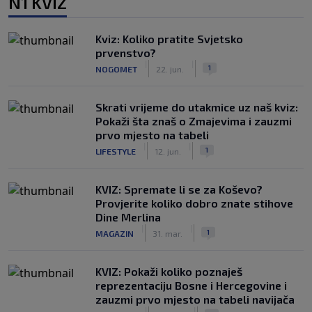
N1 KVIZ
Kviz: Koliko pratite Svjetsko
prvenstvo?
|
|
1
NOGOMET
22. jun.
Skrati vrijeme do utakmice uz naš kviz:
Pokaži šta znaš o Zmajevima i zauzmi
prvo mjesto na tabeli
|
|
1
LIFESTYLE
12. jun.
KVIZ: Spremate li se za Koševo?
Provjerite koliko dobro znate stihove
Dine Merlina
|
|
1
MAGAZIN
31. mar.
KVIZ: Pokaži koliko poznaješ
reprezentaciju Bosne i Hercegovine i
zauzmi prvo mjesto na tabeli navijača
|
|