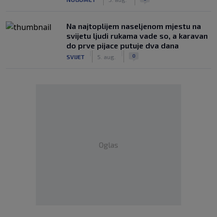
Na najtoplijem naseljenom mjestu na
svijetu ljudi rukama vade so, a karavan
do prve pijace putuje dva dana
|
|
0
SVIJET
5. aug.
Oglas