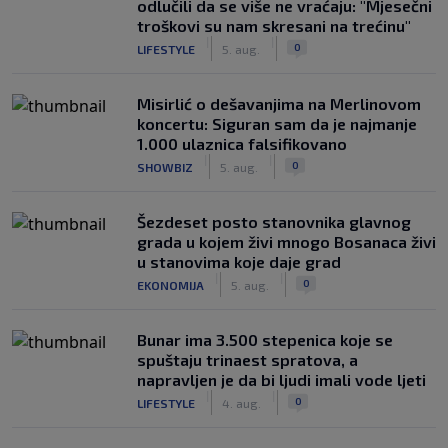
odlučili da se više ne vraćaju: "Mjesečni
troškovi su nam skresani na trećinu"
|
|
0
LIFESTYLE
5. aug.
Misirlić o dešavanjima na Merlinovom
koncertu: Siguran sam da je najmanje
1.000 ulaznica falsifikovano
|
|
0
SHOWBIZ
5. aug.
Šezdeset posto stanovnika glavnog
grada u kojem živi mnogo Bosanaca živi
u stanovima koje daje grad
|
|
0
EKONOMIJA
5. aug.
Bunar imа 3.500 stepenica koje se
spuštaju trinaest spratova, a
napravljen je da bi ljudi imali vode ljeti
|
|
0
LIFESTYLE
4. aug.