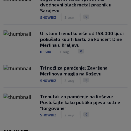
dvodnevni black metal praznik u
Sarajevu
|
|
0
SHOWBIZ
3. aug.
U istom trenutku više od 158.000 ljudi
pokušalo kupiti kartu za koncert Dine
Merlina u Kraljevu
|
|
0
REGIJA
3. aug.
Tri noći za pamćenje: Završena
Merlinova magija na Koševu
|
|
0
SHOWBIZ
2. aug.
Trenutak za pamćenje na Koševu:
Poslušajte kako publika pjeva kultne
"Jorgovane"
|
|
0
SHOWBIZ
2. aug.