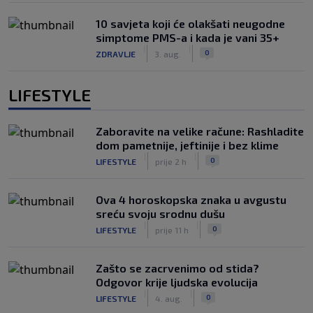
10 savjeta koji će olakšati neugodne
simptome PMS-a i kada je vani 35+
|
|
0
ZDRAVLJE
3. aug.
LIFESTYLE
Zaboravite na velike račune: Rashladite
dom pametnije, jeftinije i bez klime
|
|
0
LIFESTYLE
prije 2 h
Ova 4 horoskopska znaka u avgustu
sreću svoju srodnu dušu
|
|
0
LIFESTYLE
prije 11 h
Zašto se zacrvenimo od stida?
Odgovor krije ljudska evolucija
|
|
0
LIFESTYLE
4. aug.