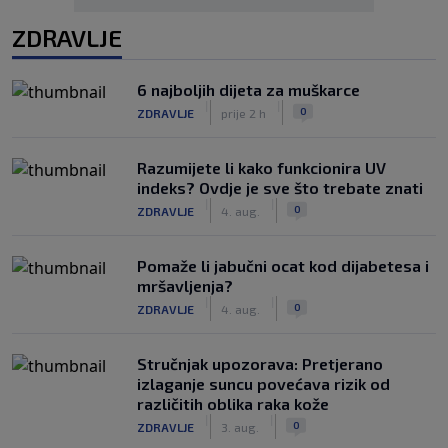
ZDRAVLJE
6 najboljih dijeta za muškarce
|
|
0
ZDRAVLJE
prije 2 h
Razumijete li kako funkcionira UV
indeks? Ovdje je sve što trebate znati
|
|
0
ZDRAVLJE
4. aug.
Pomaže li jabučni ocat kod dijabetesa i
mršavljenja?
|
|
0
ZDRAVLJE
4. aug.
Stručnjak upozorava: Pretjerano
izlaganje suncu povećava rizik od
različitih oblika raka kože
|
|
0
ZDRAVLJE
3. aug.