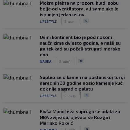
Mokra plahta na prozoru hladi sobu
bolje od ventilatora, ali samo ako je
ispunjen jedan uslov
|
|
0
LIFESTYLE
5. aug.
Osmi kontinent bio je pod nosom
naučnicima dvjesto godina, a našli su
ga tek kad su počeli strugati morsko
dno
|
|
0
NAUKA
3. aug.
Saplео se o kamen na poštanskoj turi, i
narednih 33 godine nosio kamenje kući
dok nije sagradio palatu
|
|
0
LIFESTYLE
4. aug.
Bivša Mamićeva supruga se udala za
NBA zvijezdu, pjevala se Rozga i
Marinko Rokvić
|
|
0
NOGOMET
5. aug.