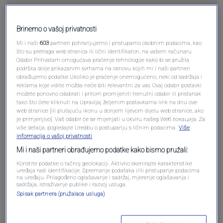
Brinemo o vašoj privatnosti
Pošalji komentar
Mi i naši
603
partneri pohranjujemo i pristupamo osobnim podacima, kao
što su pretraga web stranica ili lični identifikatori, na vašem računaru .
Odabir Prihvatam omogućava praćenje tehnologije kako bi se pružila
podrška dolje prikazanim svrhama na osnovu kojih mi i naši partneri
obrađujemo podatke Ukoliko je praćenje onemogućeno, neki od sadržaja i
reklama koje vidite možda neće biti relevantni za vas. Ovaj odabir postavki
možete ponovno odabrati i pritom promijeniti trenutni odabir ili pristanak
tako što ćete kliknuti na Upravljaj željenim postavkama link na dnu ove
web stranice [ili plutajuću ikonu u donjem lijevom dijelu web stranice, ako
je primjenjivo]. Vaš odabir će se mijenjati u okviru našeg Wеб локација. Za
više detalja, pogledajte Uredbu o postupanju s ličnim podacima.
Više
informacija o vašoj privatnosti
Mi i naši partneri obrađujemo podatke kako bismo pružali:
Oglas
Koristite podatke o tačnoj geolokaciji. Aktivno skenirajte karakteristike
uređaja radi identifikacije. Spremanje podataka i/ili pristupanje podacima
na uređaju. Prilagođeno oglašavanje i sadržaj, mjerenje oglašavanja i
sadržaja, istraživanje publike i razvoj usluga.
Spisak partnera (pružalaca usluga)