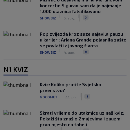
koncertu: Siguran sam da je najmanje
1.000 ulaznica falsifikovano
|
|
0
SHOWBIZ
5. aug.
Pop zvijezda kroz suze najavila pauzu
u karijeri: Ariana Grande pojasnila zašto
se povlači iz javnog života
|
|
0
SHOWBIZ
4. aug.
N1 KVIZ
Kviz: Koliko pratite Svjetsko
prvenstvo?
|
|
1
NOGOMET
22. jun.
Skrati vrijeme do utakmice uz naš kviz:
Pokaži šta znaš o Zmajevima i zauzmi
prvo mjesto na tabeli
|
|