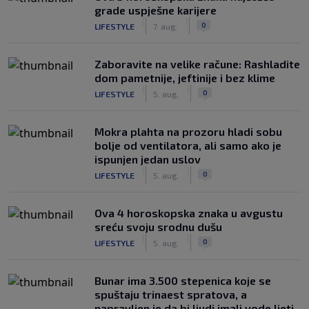
grade uspješne karijere
|
|
0
LIFESTYLE
7. aug.
Zaboravite na velike račune: Rashladite
dom pametnije, jeftinije i bez klime
|
|
0
LIFESTYLE
5. aug.
Mokra plahta na prozoru hladi sobu
bolje od ventilatora, ali samo ako je
ispunjen jedan uslov
|
|
0
LIFESTYLE
5. aug.
Ova 4 horoskopska znaka u avgustu
sreću svoju srodnu dušu
|
|
0
LIFESTYLE
5. aug.
Bunar imа 3.500 stepenica koje se
spuštaju trinaest spratova, a
napravljen je da bi ljudi imali vode ljeti