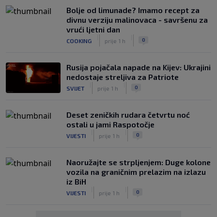
Bolje od limunade? Imamo recept za
divnu verziju malinovaca - savršenu za
vrući ljetni dan
|
|
0
COOKING
prije 1 h
Rusija pojačala napade na Kijev: Ukrajini
nedostaje streljiva za Patriote
|
|
0
SVIJET
prije 1 h
Deset zeničkih rudara četvrtu noć
ostali u jami Raspotočje
|
|
0
VIJESTI
prije 1 h
Naoružajte se strpljenjem: Duge kolone
vozila na graničnim prelazim na izlazu
iz BiH
|
|
0
VIJESTI
prije 1 h