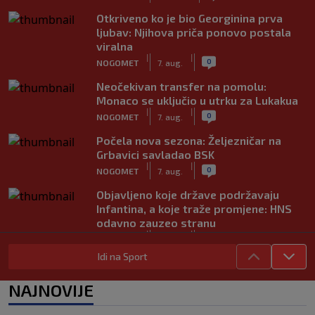
Otkriveno ko je bio Georginina prva
ljubav: Njihova priča ponovo postala
viralna
|
|
0
NOGOMET
7. aug.
Neočekivan transfer na pomolu:
Monaco se uključio u utrku za Lukakua
|
|
0
NOGOMET
7. aug.
Počela nova sezona: Željezničar na
Grbavici savladao BSK
|
|
0
NOGOMET
7. aug.
Objavljeno koje države podržavaju
Infantina, a koje traže promjene: HNS
odavno zauzeo stranu
|
|
0
NOGOMET
7. aug.
Idi na Sport
UEFA pokreće istragu: Je li Infantino
namjeravao prodati prava na Svjetsko
NAJNOVIJE
prvenstvo ispod cijene?
|
|
0
NOGOMET
7. aug.