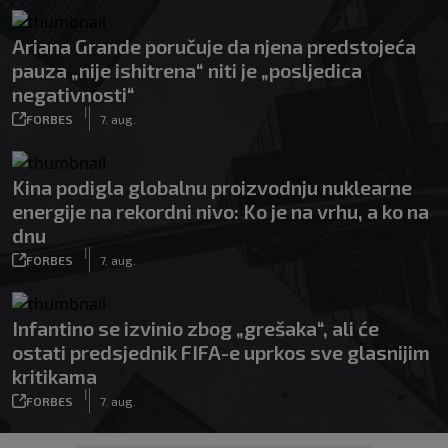
Ariana Grande poručuje da njena predstojeća
pauza „nije ishitrena“ niti je „posljedica
negativnosti“
|
FORBES
7. aug.
Kina podigla globalnu proizvodnju nuklearne
energije na rekordni nivo: Ko je na vrhu, a ko na
dnu
|
FORBES
7. aug.
Infantino se izvinio zbog „grešaka“, ali će
ostati predsjednik FIFA-e uprkos sve glasnijim
kritikama
|
FORBES
7. aug.