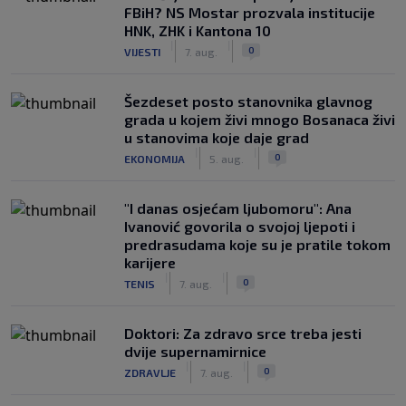
FBiH? NS Mostar prozvala institucije
HNK, ZHK i Kantona 10
|
|
0
VIJESTI
7. aug.
Šezdeset posto stanovnika glavnog
grada u kojem živi mnogo Bosanaca živi
u stanovima koje daje grad
|
|
0
EKONOMIJA
5. aug.
"I danas osjećam ljubomoru": Ana
Ivanović govorila o svojoj ljepoti i
predrasudama koje su je pratile tokom
karijere
|
|
0
TENIS
7. aug.
Doktori: Za zdravo srce treba jesti
dvije supernamirnice
|
|
0
ZDRAVLJE
7. aug.