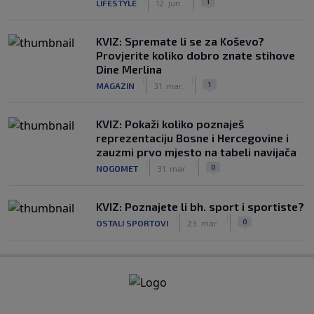
1
LIFESTYLE
12. jun.
KVIZ: Spremate li se za Koševo?
Provjerite koliko dobro znate stihove
Dine Merlina
|
|
1
MAGAZIN
31. mar.
KVIZ: Pokaži koliko poznaješ
reprezentaciju Bosne i Hercegovine i
zauzmi prvo mjesto na tabeli navijača
|
|
0
NOGOMET
31. mar.
KVIZ: Poznajete li bh. sport i sportiste?
|
|
0
OSTALI SPORTOVI
23. mar.