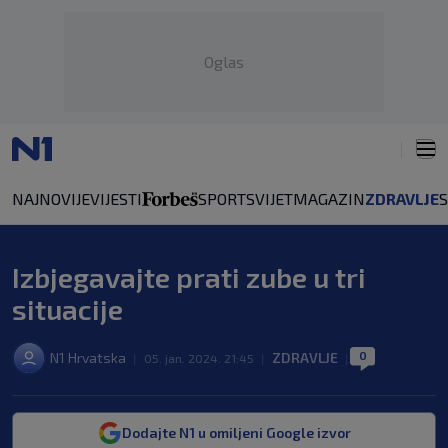
Oglas
NAJNOVIJE
VIJESTI
SPORT
SVIJET
MAGAZIN
ZDRAVLJE
Izbjegavajte prati zube u tri
situacije
0
N1 Hrvatska
ZDRAVLJE
|
05. jan. 2024. 21:45
|
|
Dodajte N1 u omiljeni Google izvor