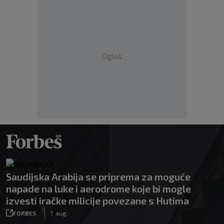
Oglas
Saudijska Arabija se priprema za moguće
napade na luke i aerodrome koje bi mogle
izvesti iračke milicije povezane s Hutima
|
FORBES
7. aug.