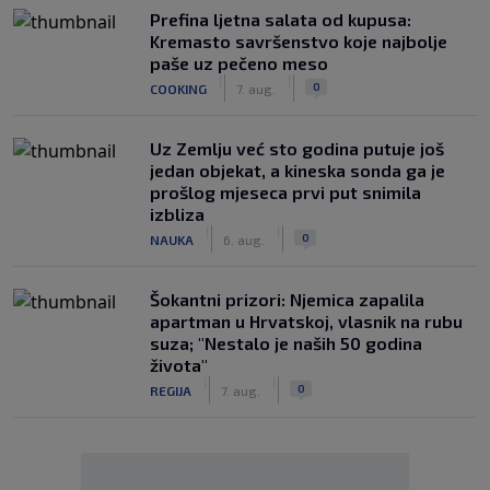
Prefina ljetna salata od kupusa:
Kremasto savršenstvo koje najbolje
paše uz pečeno meso
|
|
0
COOKING
7. aug.
Uz Zemlju već sto godina putuje još
jedan objekat, a kineska sonda ga je
prošlog mjeseca prvi put snimila
izbliza
|
|
0
NAUKA
6. aug.
Šokantni prizori: Njemica zapalila
apartman u Hrvatskoj, vlasnik na rubu
suza; "Nestalo je naših 50 godina
života"
|
|
0
REGIJA
7. aug.