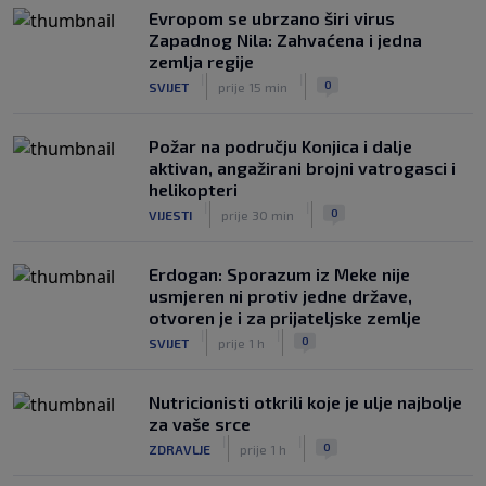
Evropom se ubrzano širi virus
Francuzi ne podržavaju Infantina, ali ga
Zapadnog Nila: Zahvaćena i jedna
nisu pozvali na ostavku
zemlja regije
|
|
0
NOGOMET
7. aug.
|
|
0
SVIJET
prije 15 min
Požar na području Konjica i dalje
aktivan, angažirani brojni vatrogasci i
helikopteri
|
|
0
VIJESTI
prije 30 min
Erdogan: Sporazum iz Meke nije
usmjeren ni protiv jedne države,
otvoren je i za prijateljske zemlje
|
|
0
SVIJET
prije 1 h
Nutricionisti otkrili koje je ulje najbolje
za vaše srce
|
|
0
ZDRAVLJE
prije 1 h