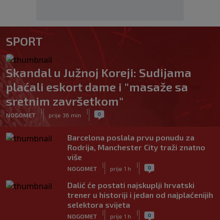
SPORT
Skandal u Južnoj Koreji: Sudijama
plaćali eskort dame i "masaže sa
sretnim završetkom"
|
|
0
NOGOMET
prije 36 min
Barcelona poslala prvu ponudu za
Rodrija, Manchester City traži znatno
više
|
|
0
NOGOMET
prije 1 h
Dalić će postati najskuplji hrvatski
trener u historiji i jedan od najplaćenijih
selektora svijeta
|
|
0
NOGOMET
prije 1 h