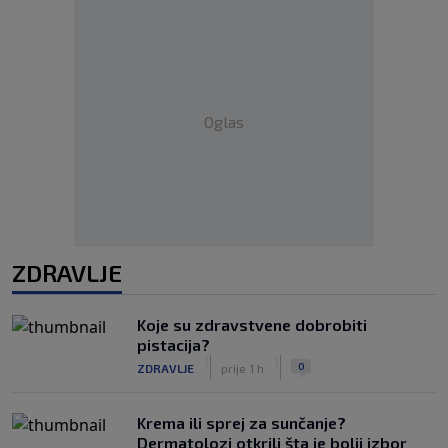
Oglas
ZDRAVLJE
Koje su zdravstvene dobrobiti
pistacija?
|
|
0
ZDRAVLJE
prije 1 h
Krema ili sprej za sunčanje?
Dermatolozi otkrili šta je bolji izbor