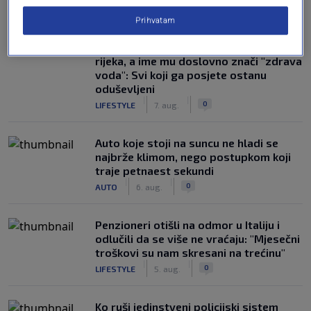
NAJČITANIJE
Prihvatam
Susjedi pišu o gradu u BiH na devet
rijeka, a ime mu doslovno znači "zdrava
voda": Svi koji ga posjete ostanu
oduševljeni
|
|
0
LIFESTYLE
7. aug.
Auto koje stoji na suncu ne hladi se
najbrže klimom, nego postupkom koji
traje petnaest sekundi
|
|
0
AUTO
6. aug.
Penzioneri otišli na odmor u Italiju i
odlučili da se više ne vraćaju: "Mjesečni
troškovi su nam skresani na trećinu"
|
|
0
LIFESTYLE
5. aug.
Ko ruši jedinstveni policijski sistem