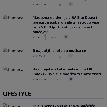
|
|
0
ZDRAVLJE
6. aug.
Masovna epidemija u SAD-u: Opasni
parazit u iceberg salati razbolio više
od 25.000 ljudi, zabilježeni i smrtni
slučajevi
|
|
0
SVIJET
6. aug.
6 najboljih dijeta za muškarce
|
|
0
ZDRAVLJE
5. aug.
Razumijete li kako funkcionira UV
indeks? Ovdje je sve što trebate znati
|
|
0
ZDRAVLJE
4. aug.
LIFESTYLE
Ova 3 horoskopska znaka najčešće