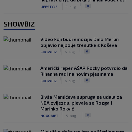
|
|
0
LIFESTYLE
4. aug.
SHOWBIZ
Video koji budi emocije: Dino Merlin
objavio najbolje trenutke s Koševa
|
|
0
SHOWBIZ
6. aug.
Američki reper A$AP Rocky potvrdio da
Rihanna radi na novim pjesmama
|
|
0
SHOWBIZ
6. aug.
Bivša Mamićeva supruga se udala za
NBA zvijezdu, pjevala se Rozga i
Marinko Rokvić
|
|
0
NOGOMET
5. aug.
Misirlić o dešavanjima na Merlinovom