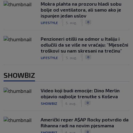
Mokra plahta na prozoru hladi sobu
bolje od ventilatora, ali samo ako je
ispunjen jedan uslov
|
|
0
LIFESTYLE
5. aug.
Penzioneri otišli na odmor u Italiju i
odlučili da se više ne vraćaju: "Mjesečni
troškovi su nam skresani na trećinu"
|
|
0
LIFESTYLE
5. aug.
SHOWBIZ
Video koji budi emocije: Dino Merlin
objavio najbolje trenutke s Koševa
|
|
0
SHOWBIZ
6. aug.
Američki reper A$AP Rocky potvrdio da
Rihanna radi na novim pjesmama
|
|
0
SHOWBIZ
6. aug.