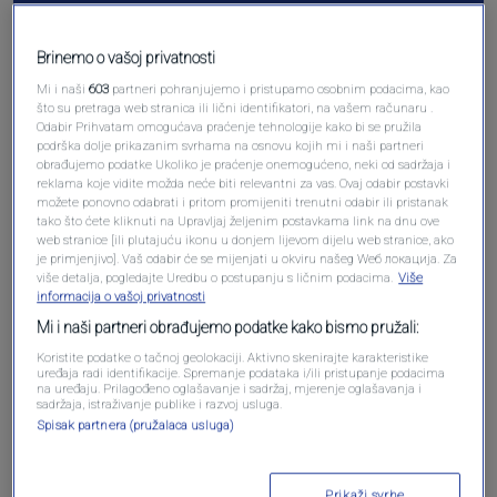
Brinemo o vašoj privatnosti
Mi i naši
603
partneri pohranjujemo i pristupamo osobnim podacima, kao
što su pretraga web stranica ili lični identifikatori, na vašem računaru .
Odabir Prihvatam omogućava praćenje tehnologije kako bi se pružila
podrška dolje prikazanim svrhama na osnovu kojih mi i naši partneri
obrađujemo podatke Ukoliko je praćenje onemogućeno, neki od sadržaja i
reklama koje vidite možda neće biti relevantni za vas. Ovaj odabir postavki
možete ponovno odabrati i pritom promijeniti trenutni odabir ili pristanak
tako što ćete kliknuti na Upravljaj željenim postavkama link na dnu ove
Oglas
web stranice [ili plutajuću ikonu u donjem lijevom dijelu web stranice, ako
je primjenjivo]. Vaš odabir će se mijenjati u okviru našeg Wеб локација. Za
više detalja, pogledajte Uredbu o postupanju s ličnim podacima.
Više
informacija o vašoj privatnosti
Mi i naši partneri obrađujemo podatke kako bismo pružali:
Koristite podatke o tačnoj geolokaciji. Aktivno skenirajte karakteristike
uređaja radi identifikacije. Spremanje podataka i/ili pristupanje podacima
na uređaju. Prilagođeno oglašavanje i sadržaj, mjerenje oglašavanja i
sadržaja, istraživanje publike i razvoj usluga.
Spisak partnera (pružalaca usluga)
Prikaži svrhe