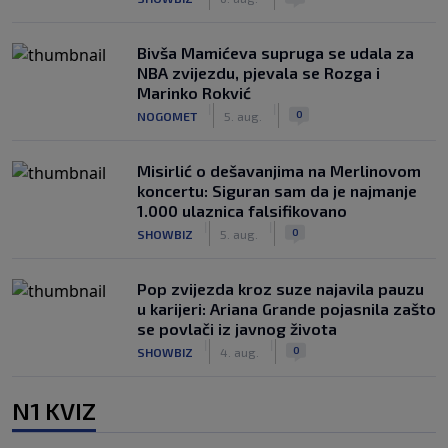
Bivša Mamićeva supruga se udala za
NBA zvijezdu, pjevala se Rozga i
Marinko Rokvić
|
|
0
NOGOMET
5. aug.
Misirlić o dešavanjima na Merlinovom
koncertu: Siguran sam da je najmanje
1.000 ulaznica falsifikovano
|
|
0
SHOWBIZ
5. aug.
Pop zvijezda kroz suze najavila pauzu
u karijeri: Ariana Grande pojasnila zašto
se povlači iz javnog života
|
|
0
SHOWBIZ
4. aug.
N1 KVIZ