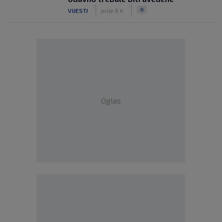
|
|
0
VIJESTI
prije 6 h
Oglas