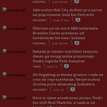
0
KOŠARKA
prije 23 min
Jakirovićev Hull City doživio prvi poraz
na pripremama, bolji bio Eintracht
|
|
0
NOGOMET
prije 27 min
Otkriven uzrok smrti NBA košarkaša:
Brandon Clarke preminuo od
kombinacije heroina i kokaina
|
|
0
KOŠARKA
prije 30 min
Nekada je vladao svjetskim tenisom,
danas ga mnogi jedva prepoznaju:
Ovako izgleda Pete Sampras
|
|
0
TENIS
prije 1 h
Od ilegalnog prelaska granice i rada na
crno do reprezentacije: Nevjerovatna
životna priča albanskog fudbalera
|
|
0
NOGOMET
prije 1 h
Deco iz sjene preokrenuo posao: Rodri
bio bliži Real Madridu, a sada je na