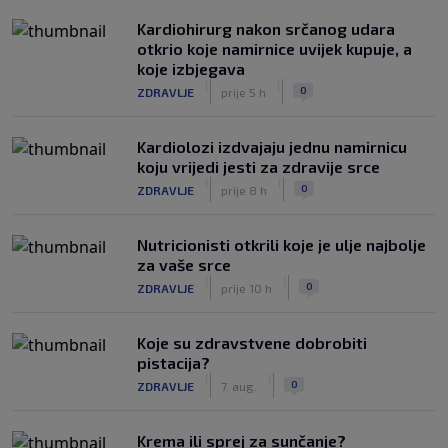
Kardiohirurg nakon srčanog udara
otkrio koje namirnice uvijek kupuje, a
koje izbjegava
|
|
0
ZDRAVLJE
prije 5 h
Kardiolozi izdvajaju jednu namirnicu
koju vrijedi jesti za zdravije srce
|
|
0
ZDRAVLJE
prije 8 h
Nutricionisti otkrili koje je ulje najbolje
za vaše srce
|
|
0
ZDRAVLJE
prije 10 h
Koje su zdravstvene dobrobiti
pistacija?
|
|
0
ZDRAVLJE
7. aug.
Krema ili sprej za sunčanje?