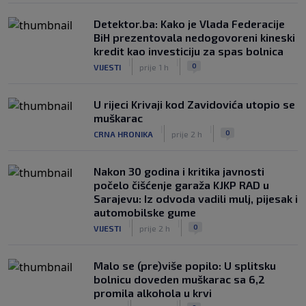
Detektor.ba: Kako je Vlada Federacije
BiH prezentovala nedogovoreni kineski
kredit kao investiciju za spas bolnica
|
|
0
VIJESTI
prije 1 h
U rijeci Krivaji kod Zavidovića utopio se
muškarac
|
|
0
CRNA HRONIKA
prije 2 h
Nakon 30 godina i kritika javnosti
počelo čišćenje garaža KJKP RAD u
Sarajevu: Iz odvoda vadili mulj, pijesak i
automobilske gume
|
|
0
VIJESTI
prije 2 h
Malo se (pre)više popilo: U splitsku
bolnicu doveden muškarac sa 6,2
promila alkohola u krvi
|
|