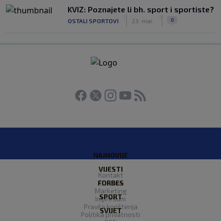
KVIZ: Poznajete li bh. sport i sportiste?
|
|
0
OSTALI SPORTOVI
23. mar.
NAJNOVIJE
VIJESTI
Kontakt
FORBES
O nama
Marketing
SPORT
Impresum
Pravila korištenja
SVIJET
Politika privatnosti