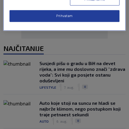
Oglas
Prihvatam
NAJČITANIJE
Susjedi pišu o gradu u BiH na devet
rijeka, a ime mu doslovno znači "zdrava
voda": Svi koji ga posjete ostanu
oduševljeni
|
|
0
LIFESTYLE
7. aug.
Auto koje stoji na suncu ne hladi se
najbrže klimom, nego postupkom koji
traje petnaest sekundi
|
|
0
AUTO
6. aug.