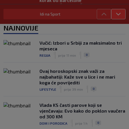
korak od Barcelone
|
|
0
NOGOMET
prije 1 h
Idi na Sport
River Plate napravio veliki posao:
Reprezentativac Argentine stigao iz
NAJNOVIJE
Atlético Madrida
|
|
0
NOGOMET
prije 1 h
Vučić: Izbori u Srbiji za maksimalno tri
Gasol savjetovao Wembanyamu:
mjeseca
Najopasniji je u reketu, ali mora
|
|
0
REGIJA
prije 11 min
dodatno ojačati
|
|
0
KOŠARKA
prije 1 h
Ovaj horoskopski znak važi za
najbahatiji: Kaže sve u lice i ne mari
koga će povrijediti
|
|
0
LIFESTYLE
prije 39 min
Vlada KS časti parove koji se
vjenčavaju: Evo kako do poklon vaučera
od 300 KM
|
|
0
DOM I PORODICA
prije 1 h