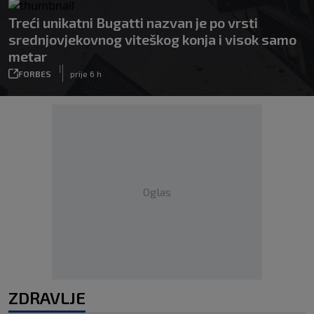
Treći unikatni Bugatti nazvan je po vrsti
srednjovjekovnog viteškog konja i visok samo
metar
|
FORBES
prije 6 h
Oglas
ZDRAVLJE