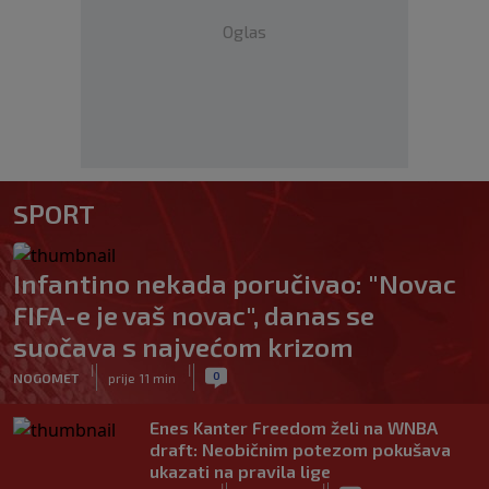
Oglas
SPORT
Infantino nekada poručivao: "Novac
FIFA-e je vaš novac", danas se
suočava s najvećom krizom
|
|
0
NOGOMET
prije 11 min
Enes Kanter Freedom želi na WNBA
draft: Neobičnim potezom pokušava
ukazati na pravila lige
|
|