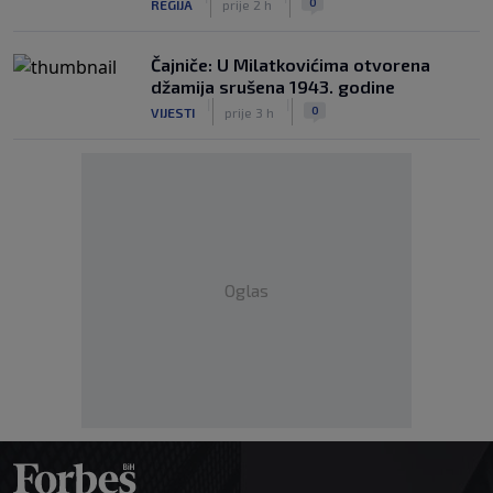
0
REGIJA
prije 2 h
Čajniče: U Milatkovićima otvorena
džamija srušena 1943. godine
|
|
0
VIJESTI
prije 3 h
Oglas