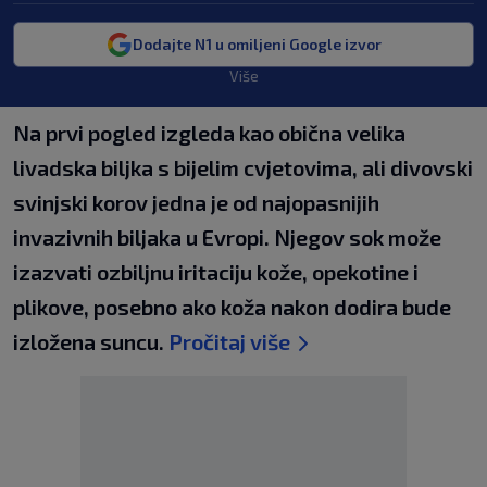
Dodajte N1 u omiljeni Google izvor
Više
Na prvi pogled izgleda kao obična velika
livadska biljka s bijelim cvjetovima, ali divovski
svinjski korov jedna je od najopasnijih
invazivnih biljaka u Evropi. Njegov sok može
izazvati ozbiljnu iritaciju kože, opekotine i
plikove, posebno ako koža nakon dodira bude
izložena suncu.
Pročitaj više