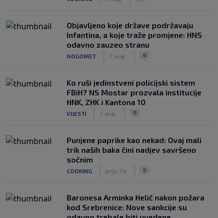
Objavljeno koje države podržavaju
Infantina, a koje traže promjene: HNS
odavno zauzeo stranu
|
|
0
NOGOMET
7. aug.
Ko ruši jedinstveni policijski sistem
FBiH? NS Mostar prozvala institucije
HNK, ZHK i Kantona 10
|
|
0
VIJESTI
7. aug.
Punjene paprike kao nekad: Ovaj mali
trik naših baka čini nadjev savršeno
sočnim
|
|
0
COOKING
prije 7 h
Baronesa Arminka Helić nakon požara
kod Srebrenice: Nove sankcije su
odavno trebale biti uvedene