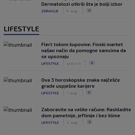
Dermatolozi otkrili šta je bolji izbor
|
|
0
ZDRAVLJE
6. aug.
LIFESTYLE
Flert tokom kupovine: Finski market
našao način da pomogne samcima da
se upoznaju
|
|
0
LIFESTYLE
prije 4 h
Ova 3 horoskopska znaka najčešće
grade uspješne karijere
|
|
0
LIFESTYLE
7. aug.
Zaboravite na velike račune: Rashladite
dom pametnije, jeftinije i bez klime
|
|
0
LIFESTYLE
5. aug.