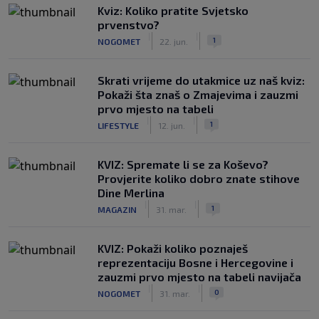
Kviz: Koliko pratite Svjetsko
prvenstvo?
|
|
1
NOGOMET
22. jun.
Skrati vrijeme do utakmice uz naš kviz:
Pokaži šta znaš o Zmajevima i zauzmi
prvo mjesto na tabeli
|
|
1
LIFESTYLE
12. jun.
KVIZ: Spremate li se za Koševo?
Provjerite koliko dobro znate stihove
Dine Merlina
|
|
1
MAGAZIN
31. mar.
KVIZ: Pokaži koliko poznaješ
reprezentaciju Bosne i Hercegovine i
zauzmi prvo mjesto na tabeli navijača
|
|
0
NOGOMET
31. mar.