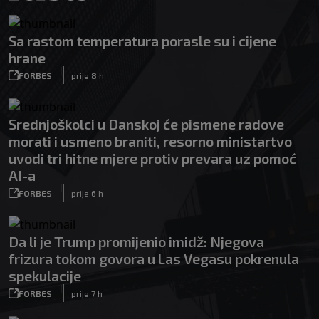
Sa rastom temperatura porasle su i cijene
hrane
|
FORBES
prije 8 h
Srednjoškolci u Danskoj će pismene radove
morati i usmeno braniti, resorno ministartvo
uvodi tri hitne mjere protiv prevara uz pomoć
AI-a
|
FORBES
prije 6 h
Da li je Trump promijenio imidž: Njegova
frizura tokom govora u Las Vegasu pokrenula
spekulacije
|
FORBES
prije 7 h