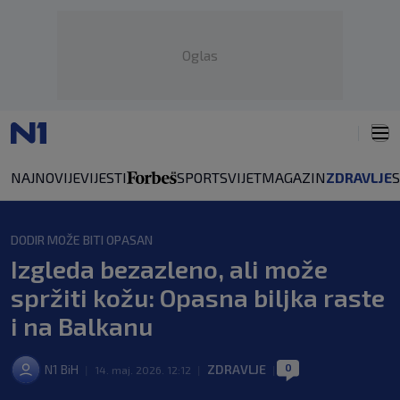
Oglas
NAJNOVIJE
VIJESTI
SPORT
SVIJET
MAGAZIN
ZDRAVLJE
DODIR MOŽE BITI OPASAN
Izgleda bezazleno, ali može
spržiti kožu: Opasna biljka raste
i na Balkanu
0
N1 BiH
ZDRAVLJE
|
14. maj. 2026. 12:12
|
|