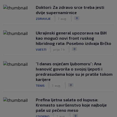
Doktori: Za zdravo srce treba jesti
dvije supernamirnice
|
|
0
ZDRAVLJE
7. aug.
Ukrajinski general upozorava na BiH
kao mogući novi front ruskog
hibridnog rata: Posebno izdvaja Brčko
|
|
0
VIJESTI
prije 7 h
"I danas osjećam ljubomoru": Ana
Ivanović govorila o svojoj ljepoti i
predrasudama koje su je pratile tokom
karijere
|
|
0
TENIS
7. aug.
Prefina ljetna salata od kupusa:
Kremasto savršenstvo koje najbolje
paše uz pečeno meso
|
|
0
COOKING
7. aug.