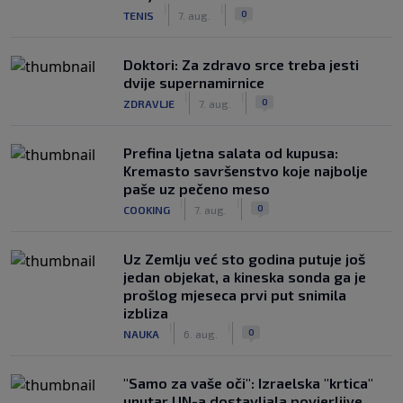
|
|
0
TENIS
7. aug.
Doktori: Za zdravo srce treba jesti
dvije supernamirnice
|
|
0
ZDRAVLJE
7. aug.
Prefina ljetna salata od kupusa:
Kremasto savršenstvo koje najbolje
paše uz pečeno meso
|
|
0
COOKING
7. aug.
Uz Zemlju već sto godina putuje još
jedan objekat, a kineska sonda ga je
prošlog mjeseca prvi put snimila
izbliza
|
|
0
NAUKA
6. aug.
"Samo za vaše oči": Izraelska "krtica"
unutar UN-a dostavljala povjerljive