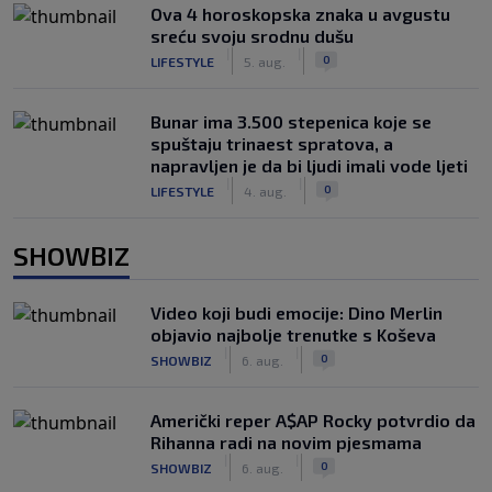
Ova 4 horoskopska znaka u avgustu
sreću svoju srodnu dušu
|
|
0
LIFESTYLE
5. aug.
Bunar imа 3.500 stepenica koje se
spuštaju trinaest spratova, a
napravljen je da bi ljudi imali vode ljeti
|
|
0
LIFESTYLE
4. aug.
SHOWBIZ
Video koji budi emocije: Dino Merlin
objavio najbolje trenutke s Koševa
|
|
0
SHOWBIZ
6. aug.
Američki reper A$AP Rocky potvrdio da
Rihanna radi na novim pjesmama
|
|
0
SHOWBIZ
6. aug.