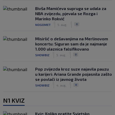
Bivša Mamićeva supruga se udala za
NBA zvijezdu, pjevala se Rozga i
Marinko Rokvić
|
|
0
NOGOMET
5. aug.
Misirlić o dešavanjima na Merlinovom
koncertu: Siguran sam da je najmanje
1.000 ulaznica falsifikovano
|
|
0
SHOWBIZ
5. aug.
Pop zvijezda kroz suze najavila pauzu
u karijeri: Ariana Grande pojasnila zašto
se povlači iz javnog života
|
|
0
SHOWBIZ
4. aug.
N1 KVIZ
Kviz: Koliko pratite Svjetsko