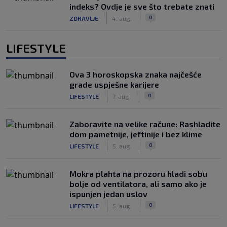
indeks? Ovdje je sve što trebate znati
|
|
0
ZDRAVLJE
4. aug.
LIFESTYLE
Ova 3 horoskopska znaka najčešće
grade uspješne karijere
|
|
0
LIFESTYLE
7. aug.
Zaboravite na velike račune: Rashladite
dom pametnije, jeftinije i bez klime
|
|
0
LIFESTYLE
5. aug.
Mokra plahta na prozoru hladi sobu
bolje od ventilatora, ali samo ako je
ispunjen jedan uslov
|
|
0
LIFESTYLE
5. aug.