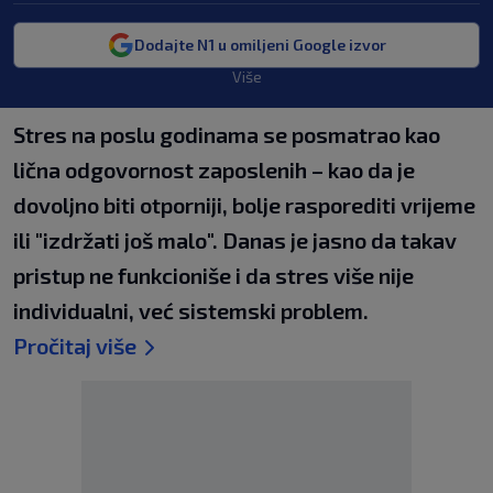
Dodajte N1 u omiljeni Google izvor
Više
Stres na poslu godinama se posmatrao kao
lična odgovornost zaposlenih – kao da je
dovoljno biti otporniji, bolje rasporediti vrijeme
ili "izdržati još malo". Danas je jasno da takav
pristup ne funkcioniše i da stres više nije
individualni, već sistemski problem.
Pročitaj više