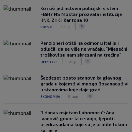
Ko ruši jedinstveni policijski sistem
FBiH? NS Mostar prozvala institucije
HNK, ZHK i Kantona 10
|
|
0
VIJESTI
7. aug.
Penzioneri otišli na odmor u Italiju i
odlučili da se više ne vraćaju: "Mjesečni
troškovi su nam skresani na trećinu"
|
|
0
LIFESTYLE
5. aug.
Šezdeset posto stanovnika glavnog
grada u kojem živi mnogo Bosanaca živi
u stanovima koje daje grad
|
|
0
EKONOMIJA
5. aug.
"I danas osjećam ljubomoru": Ana
Ivanović govorila o svojoj ljepoti i
predrasudama koje su je pratile tokom
karijere