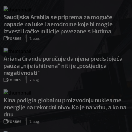
Saudijska Arabija se priprema za moguće
napade na luke i aerodrome koje bi mogle
izvesti iračke milicije povezane s Hutima
|
FORBES
7. aug.
Ariana Grande poručuje da njena predstojeća
pauza „nije ishitrena“ niti je „posljedica
negativnosti“
|
FORBES
7. aug.
Kina podigla globalnu proizvodnju nuklearne
energije na rekordni nivo: Ko je na vrhu, a ko na
dnu
|
FORBES
7. aug.