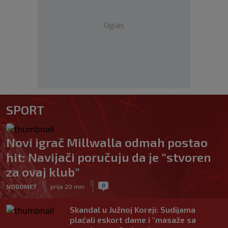
Oglas
SPORT
Novi igrač Millwalla odmah postao
hit: Navijači poručuju da je "stvoren
za ovaj klub"
|
|
0
NOGOMET
prije 20 min
Skandal u Južnoj Koreji: Sudijama
plaćali eskort dame i "masaže sa