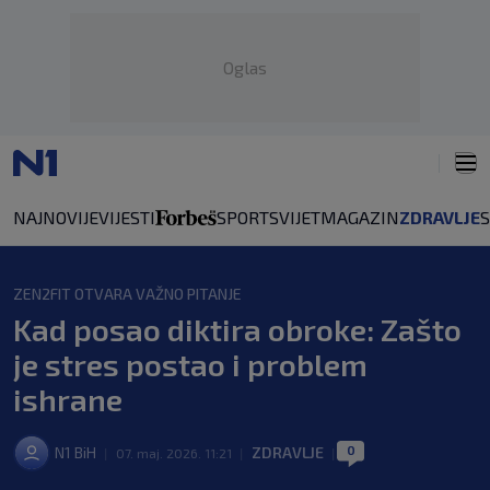
Oglas
NAJNOVIJE
VIJESTI
SPORT
SVIJET
MAGAZIN
ZDRAVLJE
ZEN2FIT OTVARA VAŽNO PITANJE
Kad posao diktira obroke: Zašto
je stres postao i problem
ishrane
0
N1 BiH
ZDRAVLJE
|
07. maj. 2026. 11:21
|
|