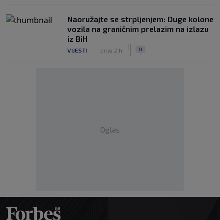
Naoružajte se strpljenjem: Duge kolone
vozila na graničnim prelazim na izlazu
iz BiH
|
|
0
VIJESTI
prije 2 h
Oglas