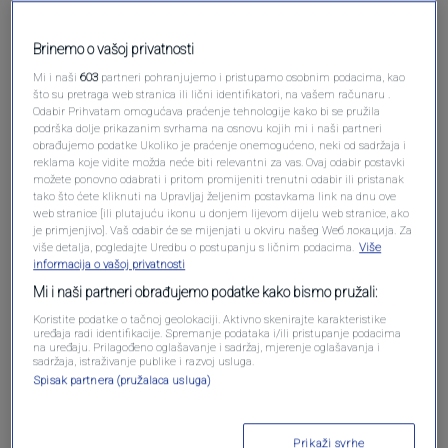
Brinemo o vašoj privatnosti
Mi i naši
603
partneri pohranjujemo i pristupamo osobnim podacima, kao
što su pretraga web stranica ili lični identifikatori, na vašem računaru .
Odabir Prihvatam omogućava praćenje tehnologije kako bi se pružila
podrška dolje prikazanim svrhama na osnovu kojih mi i naši partneri
obrađujemo podatke Ukoliko je praćenje onemogućeno, neki od sadržaja i
reklama koje vidite možda neće biti relevantni za vas. Ovaj odabir postavki
možete ponovno odabrati i pritom promijeniti trenutni odabir ili pristanak
tako što ćete kliknuti na Upravljaj željenim postavkama link na dnu ove
Oglas
web stranice [ili plutajuću ikonu u donjem lijevom dijelu web stranice, ako
je primjenjivo]. Vaš odabir će se mijenjati u okviru našeg Wеб локација. Za
više detalja, pogledajte Uredbu o postupanju s ličnim podacima.
Više
informacija o vašoj privatnosti
Mi i naši partneri obrađujemo podatke kako bismo pružali:
Koristite podatke o tačnoj geolokaciji. Aktivno skenirajte karakteristike
uređaja radi identifikacije. Spremanje podataka i/ili pristupanje podacima
na uređaju. Prilagođeno oglašavanje i sadržaj, mjerenje oglašavanja i
sadržaja, istraživanje publike i razvoj usluga.
Spisak partnera (pružalaca usluga)
Prikaži svrhe