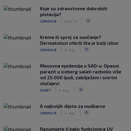
Koje su zdravstvene dobrobiti
pistacija?
|
|
0
ZDRAVLJE
prije 1 h
Krema ili sprej za sunčanje?
Dermatolozi otkrili šta je bolji izbor
|
|
0
ZDRAVLJE
6. aug.
Masovna epidemija u SAD-u: Opasni
parazit u iceberg salati razbolio više
od 25.000 ljudi, zabilježeni i smrtni
slučajevi
|
|
0
SVIJET
6. aug.
6 najboljih dijeta za muškarce
|
|
0
ZDRAVLJE
5. aug.
Razumijete li kako funkcionira UV