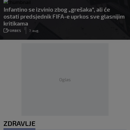
Infantino se izvinio zbog „grešaka“, ali će
ostati predsjednik FIFA-e uprkos sve glasnijim
kritikama
|
FORBES
7. aug.
Oglas
ZDRAVLJE