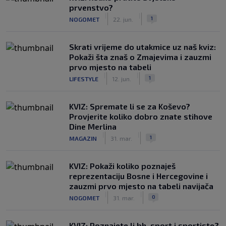
prvenstvo?
|
|
1
NOGOMET
22. jun.
Skrati vrijeme do utakmice uz naš kviz:
Pokaži šta znaš o Zmajevima i zauzmi
prvo mjesto na tabeli
|
|
1
LIFESTYLE
12. jun.
KVIZ: Spremate li se za Koševo?
Provjerite koliko dobro znate stihove
Dine Merlina
|
|
1
MAGAZIN
31. mar.
KVIZ: Pokaži koliko poznaješ
reprezentaciju Bosne i Hercegovine i
zauzmi prvo mjesto na tabeli navijača
|
|
0
NOGOMET
31. mar.
KVIZ: Poznajete li bh. sport i sportiste?