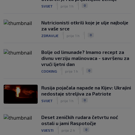
|
|
0
SVIJET
prije 1 h
Nutricionisti otkrili koje je ulje najbolje
za vaše srce
|
|
0
ZDRAVLJE
prije 1 h
Bolje od limunade? Imamo recept za
divnu verziju malinovaca - savršenu za
vrući ljetni dan
|
|
0
COOKING
prije 1 h
Rusija pojačala napade na Kijev: Ukrajini
nedostaje streljiva za Patriote
|
|
0
SVIJET
prije 1 h
Deset zeničkih rudara četvrtu noć
ostali u jami Raspotočje
|
|
0
VIJESTI
prije 2 h