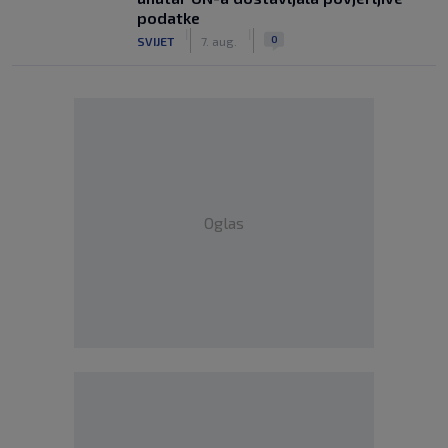
podatke
|
|
0
SVIJET
7. aug.
Oglas