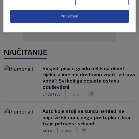
Oglas
Prihvatam
NAJČITANIJE
Susjedi pišu o gradu u BiH na devet
rijeka, a ime mu doslovno znači "zdrava
voda": Svi koji ga posjete ostanu
oduševljeni
|
|
0
LIFESTYLE
7. aug.
Auto koje stoji na suncu ne hladi se
najbrže klimom, nego postupkom koji
traje petnaest sekundi
|
|
0
AUTO
6. aug.