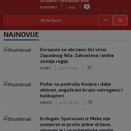
Grbavici savladao BSK
|
|
0
NOGOMET
7. aug.
Objavljeno koje države podržavaju
Idi na Sport
Infantina, a koje traže promjene: HNS
odavno zauzeo stranu
NAJNOVIJE
|
|
0
NOGOMET
7. aug.
UEFA pokreće istragu: Je li Infantino
Evropom se ubrzano širi virus
namjeravao prodati prava na Svjetsko
Zapadnog Nila: Zahvaćena i jedna
prvenstvo ispod cijene?
zemlja regije
|
|
0
NOGOMET
7. aug.
|
|
0
SVIJET
prije 43 min
Požar na području Konjica i dalje
aktivan, angažirani brojni vatrogasci i
helikopteri
|
|
0
VIJESTI
prije 58 min
Erdogan: Sporazum iz Meke nije
usmjeren ni protiv jedne države,
otvoren je i za prijateljske zemlje