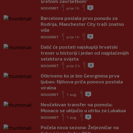
sretnim završetkom"
|
|
0
NOGOMET
prije 1 h
Barcelona poslala prvu ponudu za
Rodrija, Manchester City traži znatno
više
|
|
0
NOGOMET
prije 1 h
Dalić će postati najskuplji hrvatski
trener u historiji i jedan od najplaćenijih
selektora svijeta
|
|
0
NOGOMET
prije 2 h
Otkriveno ko je bio Georginina prva
ljubav: Njihova priča ponovo postala
viralna
|
|
0
NOGOMET
7. aug.
Neočekivan transfer na pomolu:
Monaco se uključio u utrku za Lukakua
|
|
0
NOGOMET
7. aug.
Počela nova sezona: Željezničar na