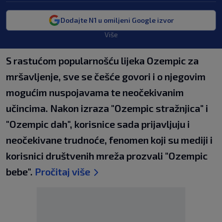
Dodajte N1 u omiljeni Google izvor
Više
S rastućom popularnošću lijeka Ozempic za
mršavljenje, sve se češće govori i o njegovim
mogućim nuspojavama te neočekivanim
učincima. Nakon izraza "Ozempic stražnjica" i
"Ozempic dah", korisnice sada prijavljuju i
neočekivane trudnoće, fenomen koji su mediji i
korisnici društvenih mreža prozvali "Ozempic
bebe".
Pročitaj više