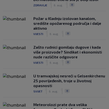
|
|
0
ZDRAVLJE
6. aug.
Požar u Kladnju izolovan kanalom,
središte opožarenog područja i dalje
aktivno
|
|
0
VIJESTI
6. aug.
Zašto rudnici gomilaju dugove i kada
više proizvode? Sindikat i ekonomisti
nude različite odgovore
|
|
0
VIJESTI
6. aug.
U tramvajskoj nesreći u Gelsenkirchenu
25 povrijeđenih, troje u životnoj
opasnosti
|
|
0
SVIJET
6. aug.
Meteorolozi prate dva velika