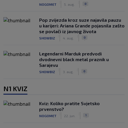
|
|
0
NOGOMET
5. aug.
Pop zvijezda kroz suze najavila pauzu
u karijeri: Ariana Grande pojasnila zašto
se povlači iz javnog života
|
|
0
SHOWBIZ
4. aug.
Legendarni Marduk predvodi
dvodnevni black metal praznik u
Sarajevu
|
|
0
SHOWBIZ
3. aug.
N1 KVIZ
Kviz: Koliko pratite Svjetsko
prvenstvo?
|
|
1
NOGOMET
22. jun.