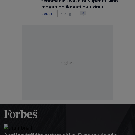
fenomena: Ovako bi Super El Niño
mogao oblikovati ovu zimu
|
|
0
SVIJET
6. aug.
Oglas