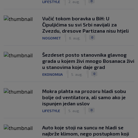
0
LIFESTYLE
2. aug.
Vučić tokom boravka u BiH: U
Čipuljićima su svi Srbi navijali za
Zvezdu, dresove Partizana nisu htjeli
|
|
0
NOGOMET
6. aug.
Šezdeset posto stanovnika glavnog
grada u kojem živi mnogo Bosanaca živi
u stanovima koje daje grad
|
|
0
EKONOMIJA
5. aug.
Mokra plahta na prozoru hladi sobu
bolje od ventilatora, ali samo ako je
ispunjen jedan uslov
|
|
0
LIFESTYLE
5. aug.
Auto koje stoji na suncu ne hladi se
najbrže klimom, nego postupkom koji