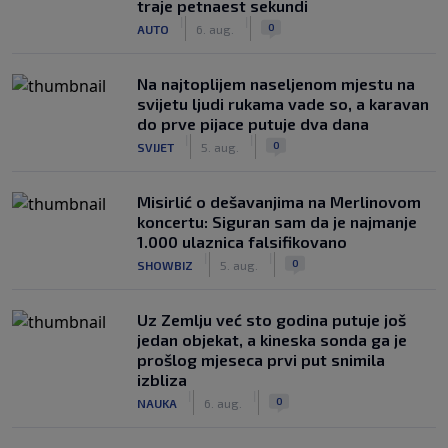
traje petnaest sekundi
|
|
0
AUTO
6. aug.
Na najtoplijem naseljenom mjestu na
svijetu ljudi rukama vade so, a karavan
do prve pijace putuje dva dana
|
|
0
SVIJET
5. aug.
Misirlić o dešavanjima na Merlinovom
koncertu: Siguran sam da je najmanje
1.000 ulaznica falsifikovano
|
|
0
SHOWBIZ
5. aug.
Uz Zemlju već sto godina putuje još
jedan objekat, a kineska sonda ga je
prošlog mjeseca prvi put snimila
izbliza
|
|
0
NAUKA
6. aug.