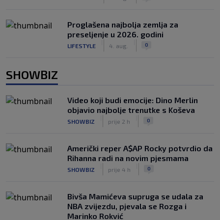
Proglašena najbolja zemlja za
preseljenje u 2026. godini
|
|
0
LIFESTYLE
4. aug.
SHOWBIZ
Video koji budi emocije: Dino Merlin
objavio najbolje trenutke s Koševa
|
|
0
SHOWBIZ
prije 2 h
Američki reper A$AP Rocky potvrdio da
Rihanna radi na novim pjesmama
|
|
0
SHOWBIZ
prije 4 h
Bivša Mamićeva supruga se udala za
NBA zvijezdu, pjevala se Rozga i
Marinko Rokvić