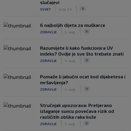
slučajevi
|
|
0
SVIJET
prije 2 h
6 najboljih dijeta za muškarce
|
|
0
ZDRAVLJE
5. aug.
Razumijete li kako funkcionira UV
indeks? Ovdje je sve što trebate znati
|
|
0
ZDRAVLJE
4. aug.
Pomaže li jabučni ocat kod dijabetesa i
mršavljenja?
|
|
0
ZDRAVLJE
4. aug.
Stručnjak upozorava: Pretjerano
izlaganje suncu povećava rizik od
različitih oblika raka kože
|
|
0
ZDRAVLJE
3. aug.