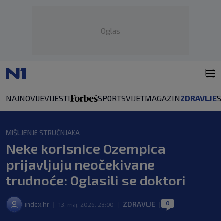
Oglas
NAJNOVIJE
VIJESTI
SPORT
SVIJET
MAGAZIN
ZDRAVLJE
MIŠLJENJE STRUČNJAKA
Neke korisnice Ozempica
prijavljuju neočekivane
trudnoće: Oglasili se doktori
0
index.hr
ZDRAVLJE
|
13. maj. 2026. 23:00
|
|