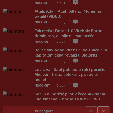
|
|
0
NOGOMET
6. aug.
Allah, Allah, Allah, Allah… Mohamed
Salah! (VIDEO)
|
|
0
NOGOMET
6. aug.
Tok meča | Borac 1-0 Vitebsk: Borac
dominirao, ali nije ni imao sreće
|
|
0
NOGOMET
6. aug.
Borac savladao Vitebsk i sa značajnim
kapitalom čeka revanš u Bjelorusiji
|
|
0
NOGOMET
6. aug.
Louis van Gaal pobijedio rak i poručio:
Ako vam treba selektor, pozovite
mene!
|
|
0
NOGOMET
6. aug.
Sanjin Alihodžić protiv čečena Adama
Tadushaeva – borba za WAKO PRO
titulu
|
|
0
OSTALI SPORTOVI
6. aug.
Idi na Sport