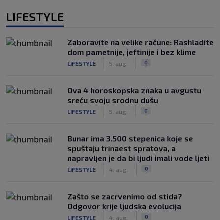
LIFESTYLE
Zaboravite na velike račune: Rashladite
dom pametnije, jeftinije i bez klime
|
|
0
LIFESTYLE
5. aug.
Ova 4 horoskopska znaka u avgustu
sreću svoju srodnu dušu
|
|
0
LIFESTYLE
5. aug.
Bunar imа 3.500 stepenica koje se
spuštaju trinaest spratova, a
napravljen je da bi ljudi imali vode ljeti
|
|
0
LIFESTYLE
4. aug.
Zašto se zacrvenimo od stida?
Odgovor krije ljudska evolucija
|
|
0
LIFESTYLE
4. aug.