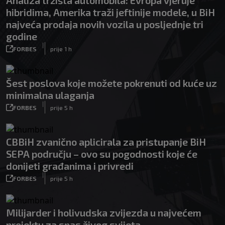
Analiza tržišta automobila: Evropa vjeruje
hibridima, Amerika traži jeftinije modele, u BiH
najveća prodaja novih vozila u posljednje tri
godine
|
FORBES
prije 1 h
Šest poslova koje možete pokrenuti od kuće uz
minimalna ulaganja
|
FORBES
prije 5 h
CBBiH zvanično aplicirala za pristupanje BiH
SEPA području – ovo su pogodnosti koje će
donijeti građanima i privredi
|
FORBES
prije 5 h
Milijarder i holivudska zvijezda u najvećem
projektu za spas živog svijeta