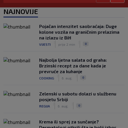
Arsenal ostaje praznih ruku: Vinícius
NAJNOVIJE
Júnior i Real Madrid postigli dogovor
|
|
0
NOGOMET
6. aug.
Pojačan intenzitet saobraćaja: Duge
Slavni klub potresa kriza: Kultni
kolone vozila na graničnim prelazima
stadion u Italiji bit će prazan na
na izlazu iz BiH
početku sezone, navijači objavili rat
|
|
0
VIJESTI
prije 2 min
upravi
|
|
0
NOGOMET
6. aug.
Najbolja ljetna salata od graha:
Brzinski recept za dane kada je
prevruće za kuhanje
|
|
0
COOKING
6. aug.
Zelenski u subotu dolazi u službenu
posjetu Srbiji
|
|
0
REGIJA
6. aug.
Krema ili sprej za sunčanje?
Dermatolozi otkrili šta je bolji izbor