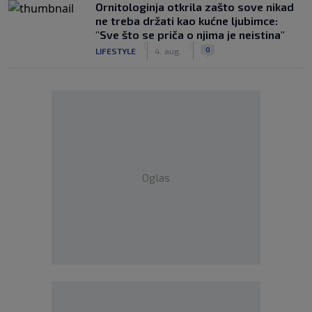
Ornitologinja otkrila zašto sove nikad
ne treba držati kao kućne ljubimce:
"Sve što se priča o njima je neistina"
|
|
0
LIFESTYLE
4. aug.
Oglas