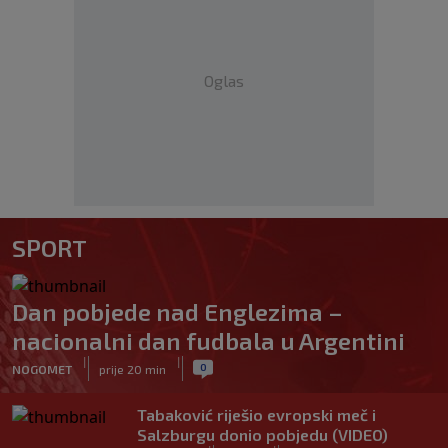
Oglas
SPORT
Dan pobjede nad Englezima –
nacionalni dan fudbala u Argentini
|
|
0
NOGOMET
prije 20 min
Tabaković riješio evropski meč i
Salzburgu donio pobjedu (VIDEO)