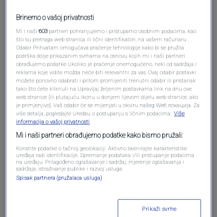
Pošalji komentar
Brinemo o vašoj privatnosti
Mi i naši
603
partneri pohranjujemo i pristupamo osobnim podacima, kao
što su pretraga web stranica ili lični identifikatori, na vašem računaru .
Odabir Prihvatam omogućava praćenje tehnologije kako bi se pružila
podrška dolje prikazanim svrhama na osnovu kojih mi i naši partneri
obrađujemo podatke Ukoliko je praćenje onemogućeno, neki od sadržaja i
reklama koje vidite možda neće biti relevantni za vas. Ovaj odabir postavki
možete ponovno odabrati i pritom promijeniti trenutni odabir ili pristanak
tako što ćete kliknuti na Upravljaj željenim postavkama link na dnu ove
web stranice [ili plutajuću ikonu u donjem lijevom dijelu web stranice, ako
je primjenjivo]. Vaš odabir će se mijenjati u okviru našeg Wеб локација. Za
više detalja, pogledajte Uredbu o postupanju s ličnim podacima.
Više
Oglas
informacija o vašoj privatnosti
Mi i naši partneri obrađujemo podatke kako bismo pružali:
Koristite podatke o tačnoj geolokaciji. Aktivno skenirajte karakteristike
uređaja radi identifikacije. Spremanje podataka i/ili pristupanje podacima
na uređaju. Prilagođeno oglašavanje i sadržaj, mjerenje oglašavanja i
sadržaja, istraživanje publike i razvoj usluga.
Spisak partnera (pružalaca usluga)
Prikaži svrhe