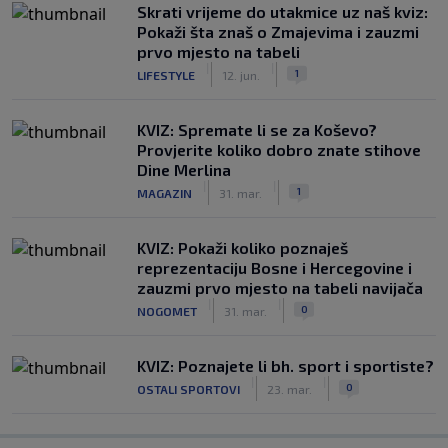
Skrati vrijeme do utakmice uz naš kviz:
Pokaži šta znaš o Zmajevima i zauzmi
prvo mjesto na tabeli
|
|
1
LIFESTYLE
12. jun.
KVIZ: Spremate li se za Koševo?
Provjerite koliko dobro znate stihove
Dine Merlina
|
|
1
MAGAZIN
31. mar.
KVIZ: Pokaži koliko poznaješ
reprezentaciju Bosne i Hercegovine i
zauzmi prvo mjesto na tabeli navijača
|
|
0
NOGOMET
31. mar.
KVIZ: Poznajete li bh. sport i sportiste?
|
|
0
OSTALI SPORTOVI
23. mar.