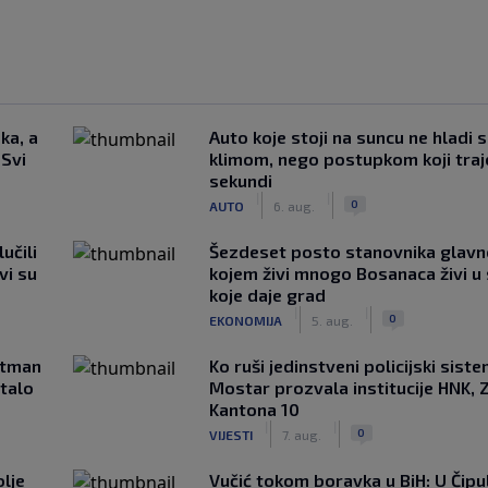
ka, a
Auto koje stoji na suncu ne hladi 
 Svi
klimom, nego postupkom koji traj
sekundi
|
|
0
AUTO
6. aug.
učili
Šezdeset posto stanovnika glavn
vi su
kojem živi mnogo Bosanaca živi u
koje daje grad
|
|
0
EKONOMIJA
5. aug.
rtman
Ko ruši jedinstveni policijski sist
stalo
Mostar prozvala institucije HNK, Z
Kantona 10
|
|
0
VIJESTI
7. aug.
lje
Vučić tokom boravka u BiH: U Čipul