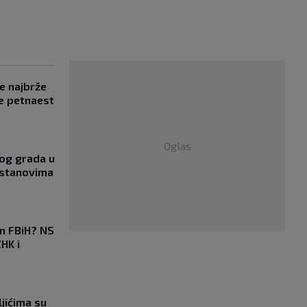
se najbrže
e petnaest
Oglas
og grada u
 stanovima
em FBiH? NS
HK i
jićima su