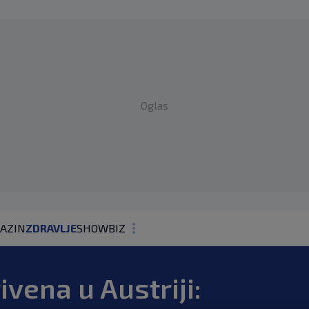
Oglas
AZIN
ZDRAVLJE
SHOWBIZ
KOLUMNE
ivena u Austriji: