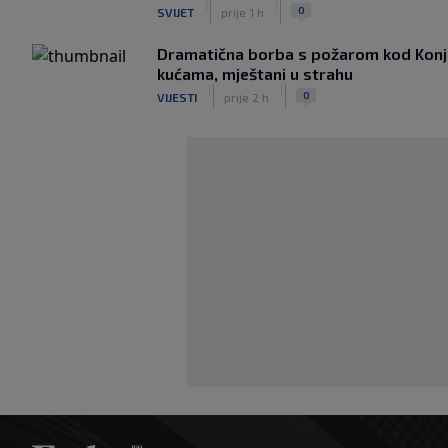
|
|
0
SVIJET
prije 1 h
Dramatična borba s požarom kod Konjic
kućama, mještani u strahu
|
|
0
VIJESTI
prije 2 h