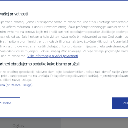
PODCAST
N1 SPECIJAL
vašoj privatnosti
entara
3
partneri pohranjujemo i pristupamo osobnim podacima, kao što su pretraga web stranica 
FENOMENI
ri, na vašem računaru . Odabir Prihvatam omogućava praćenje tehnologije kako bi se pruž
anim svrhama na osnovu kojih mi i naši partneri obrađujemo podatke Ukoliko je praćenj
 neki od sadržaja i reklama koje vidite možda neće biti relevantni za vas. Ovaj odabir p
NEISTRAŽENO
ati i pritom promijeniti trenutni odabir ili pristanak tako što ćete kliknuti na Upravljaj 
ink na dnu ove web stranice [ili plutajuću ikonu u donjem lijevom dijelu web stranice, a
VIRALNO
. Vaš odabir će se mijenjati u okviru našeg Wеб локација. Za više detalja, pogledajte Ure
s ličnim podacima.
Više informacija o vašoj privatnosti
FOTO
partneri obrađujemo podatke kako bismo pružali:
u The Lancet Microbe ukazuju na to da virus cirkul
atke o tačnoj geolokaciji. Aktivno skenirajte karakteristike uređaja radi identifikacije. Sp
PROMO
li pristupanje podacima na uređaju. Prilagođeno oglašavanje i sadržaj, mjerenje oglašavanj
esetljeća.
Pročitaj više
publike i razvoj usluga.
era (pružalaca usluga)
VIDEO
ži svrhe
Pr
Oglas