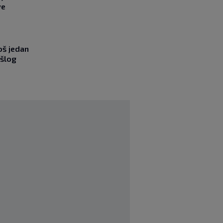
ve
oš jedan
ošlog