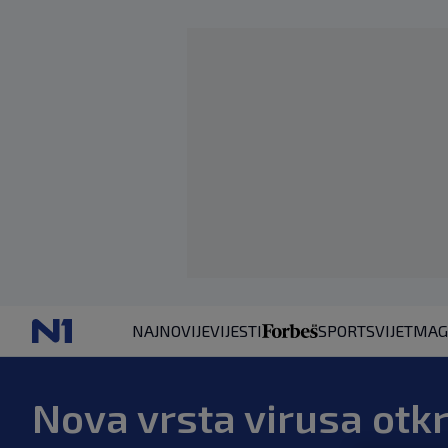
NAJNOVIJE
VIJESTI
SPORT
SVIJET
MAG
Nova vrsta virusa otkr