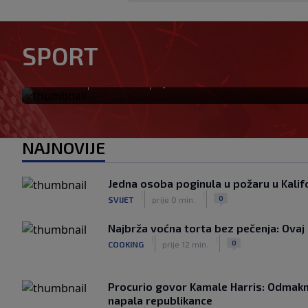
Otkriveno ko je bio Georgini
SPORT
priča ponovo postala viraln
|
|
0
NOGOMET
prije 0 min.
NAJNOVIJE
Jedna osoba poginula u požaru u Kalifo
|
|
0
SVIJET
prije 0 min.
Najbrža voćna torta bez pečenja: Ovaj 
|
|
0
COOKING
prije 12 min.
Procurio govor Kamale Harris: Odmakn
napala republikance