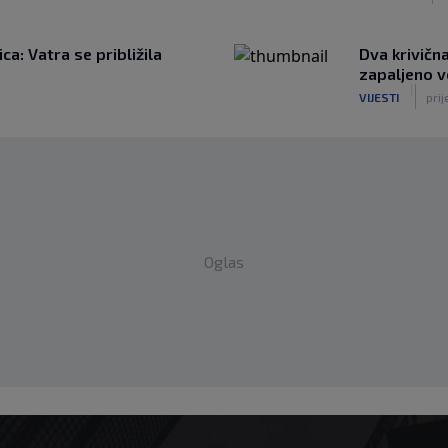
a: Vatra se približila
Dva krivičn
zapaljeno v
|
VIJESTI
prij
Oglas