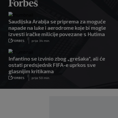
Saudijska Arabija se priprema za moguće
napade na luke i aerodrome koje bi mogle
izvesti iračke milicije povezane s Hutima
|
FORBES
prije 34 min.
Infantino se izvinio zbog „grešaka“, ali će
ostati predsjednik FIFA-e uprkos sve
glasnijim kritikama
|
FORBES
prije 50 min.