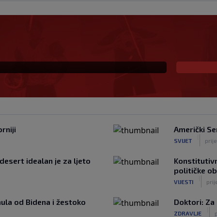
na prva ljubav: Njihova
a
rniji
Američki Se
|
SVIJET
prij
desert idealan je za ljeto
Konstitutivn
političke o
|
VIJESTI
prij
ula od Bidena i žestoko
Doktori: Za
|
ZDRAVLJE
p