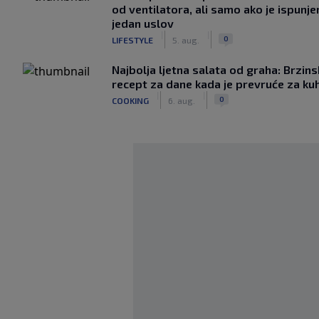
od ventilatora, ali samo ako je ispunje
jedan uslov
|
|
0
LIFESTYLE
5. aug.
Najbolja ljetna salata od graha: Brzins
recept za dane kada je prevruće za ku
|
|
0
COOKING
6. aug.