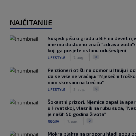
NAJČITANIJE
Susjedi pišu o gradu u BiH na devet rije
ime mu doslovno znači "zdrava voda":
koji ga posjete ostanu oduševljeni
|
|
0
LIFESTYLE
7. aug.
Penzioneri otišli na odmor u Italiju i odl
da se više ne vraćaju: "Mjesečni troško
nam skresani na trećinu"
|
|
0
LIFESTYLE
5. aug.
Šokantni prizori: Njemica zapalila apa
u Hrvatskoj, vlasnik na rubu suza; "Ne
je naših 50 godina života"
|
|
0
REGIJA
7. aug.
Mokra plahta na prozoru hladi sobu bo