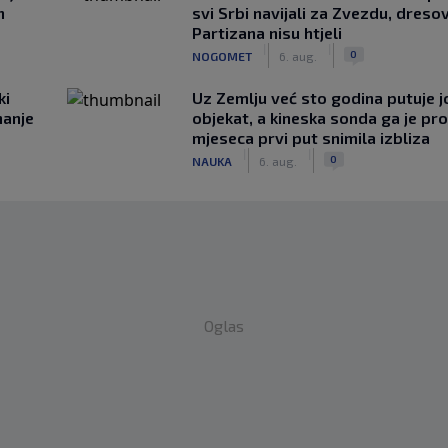
n
svi Srbi navijali za Zvezdu, dreso
Partizana nisu htjeli
|
|
0
NOGOMET
6. aug.
ki
Uz Zemlju već sto godina putuje j
hanje
objekat, a kineska sonda ga je pr
mjeseca prvi put snimila izbliza
|
|
0
NAUKA
6. aug.
Oglas