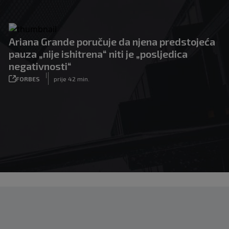
Ariana Grande poručuje da njena predstojeća
pauza „nije ishitrena“ niti je „posljedica
negativnosti“
|
FORBES
prije 42 min.