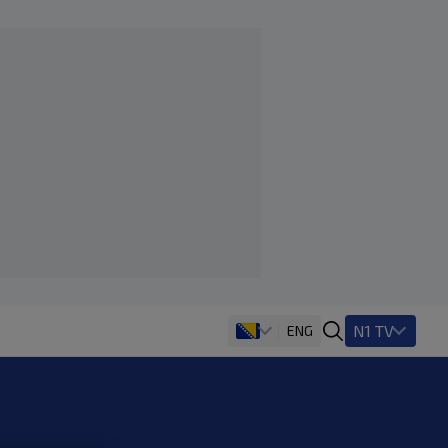
N1 TV
ENG