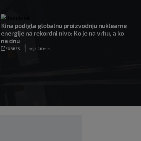
Kina podigla globalnu proizvodnju nuklearne
energije na rekordni nivo: Ko je na vrhu, a ko
na dnu
|
FORBES
prije 46 min.