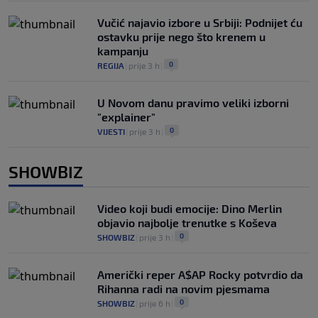
Vučić najavio izbore u Srbiji: Podnijet ću
ostavku prije nego što krenem u
kampanju
0
REGIJA
|
prije 3 h
|
U Novom danu pravimo veliki izborni
"explainer"
0
VIJESTI
|
prije 3 h
|
SHOWBIZ
Video koji budi emocije: Dino Merlin
objavio najbolje trenutke s Koševa
0
SHOWBIZ
|
prije 3 h
|
Američki reper A$AP Rocky potvrdio da
Rihanna radi na novim pjesmama
0
SHOWBIZ
|
prije 6 h
|