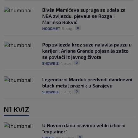
Bivša Mamićeva supruga se udala za
NBA zvijezdu, pjevala se Rozga i
Marinko Rokvić
0
NOGOMET
|
5. aug.
|
Pop zvijezda kroz suze najavila pauzu u
karijeri: Ariana Grande pojasnila zašto
se povlači iz javnog života
0
SHOWBIZ
|
4. aug.
|
Legendarni Marduk predvodi dvodnevni
black metal praznik u Sarajevu
0
SHOWBIZ
|
3. aug.
|
N1 KVIZ
U Novom danu pravimo veliki izborni
"explainer"
0
VIJESTI
|
prije 0 min.
|