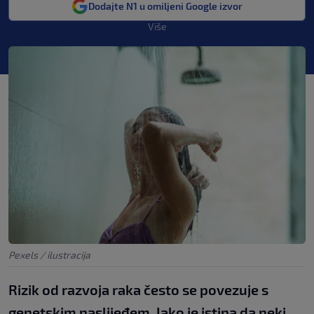
Dodajte N1 u omiljeni Google izvor
Više
Pexels / ilustracija
Rizik od razvoja raka često se povezuje s
genetskim naslijeđem. Iako je istina da neki