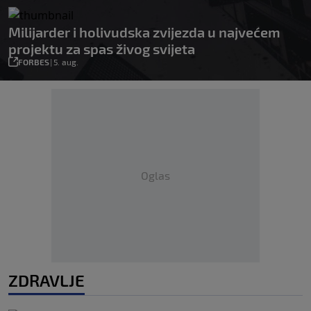
Milijarder i holivudska zvijezda u najvećem
projektu za spas živog svijeta
FORBES
|
5. aug.
Oglas
ZDRAVLJE