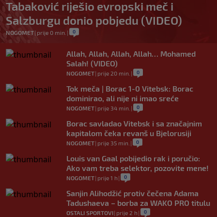
Tabaković riješio evropski meč i
Salzburgu donio pobjedu (VIDEO)
0
NOGOMET
|
prije 0 min.
|
Allah, Allah, Allah, Allah… Mohamed
Salah! (VIDEO)
0
NOGOMET
|
prije 20 min.
|
Tok meča | Borac 1-0 Vitebsk: Borac
dominirao, ali nije ni imao sreće
0
NOGOMET
|
prije 34 min.
|
Borac savladao Vitebsk i sa značajnim
kapitalom čeka revanš u Bjelorusiji
0
NOGOMET
|
prije 35 min.
|
Louis van Gaal pobijedio rak i poručio:
Ako vam treba selektor, pozovite mene!
0
NOGOMET
|
prije 1 h
|
Sanjin Alihodžić protiv čečena Adama
Tadushaeva – borba za WAKO PRO titulu
0
OSTALI SPORTOVI
|
prije 2 h
|