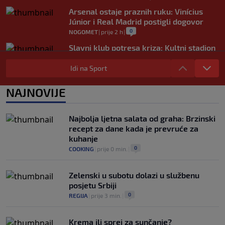
Arsenal ostaje praznih ruku: Vinícius
Júnior i Real Madrid postigli dogovor
0
NOGOMET
|
prije 2 h
|
Slavni klub potresa kriza: Kultni stadion
u Italiji bit će prazan na početku sezone,
navijači objavili rat upravi
Idi na Sport
0
NOGOMET
|
prije 3 h
|
NAJNOVIJE
Izvinjenje s elementima prijetnje i
„gomila slabića“ u UEFA-i
0
NOGOMET
|
prije 3 h
|
Najbolja ljetna salata od graha: Brzinski
recept za dane kada je prevruće za
kuhanje
0
COOKING
|
prije 0 min.
|
Zelenski u subotu dolazi u službenu
posjetu Srbiji
0
REGIJA
|
prije 3 min.
|
Krema ili sprej za sunčanje?