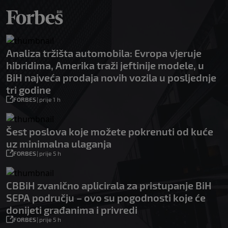
Analiza tržišta automobila: Evropa vjeruje
hibridima, Amerika traži jeftinije modele, u
BiH najveća prodaja novih vozila u posljednje
tri godine
FORBES
|
prije 1 h
Šest poslova koje možete pokrenuti od kuće
uz minimalna ulaganja
FORBES
|
prije 5 h
CBBiH zvanično aplicirala za pristupanje BiH
SEPA području – ovo su pogodnosti koje će
donijeti građanima i privredi
FORBES
|
prije 5 h