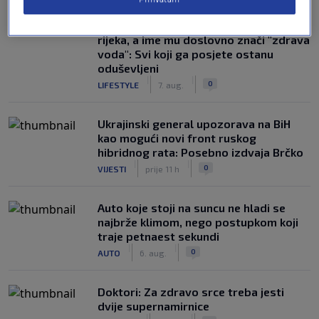
Susjedi pišu o gradu u BiH na devet
rijeka, a ime mu doslovno znači "zdrava
voda": Svi koji ga posjete ostanu
oduševljeni
|
|
0
LIFESTYLE
7. aug.
Ukrajinski general upozorava na BiH
kao mogući novi front ruskog
hibridnog rata: Posebno izdvaja Brčko
|
|
0
VIJESTI
prije 11 h
Auto koje stoji na suncu ne hladi se
najbrže klimom, nego postupkom koji
traje petnaest sekundi
|
|
0
AUTO
6. aug.
Doktori: Za zdravo srce treba jesti
dvije supernamirnice
|
|