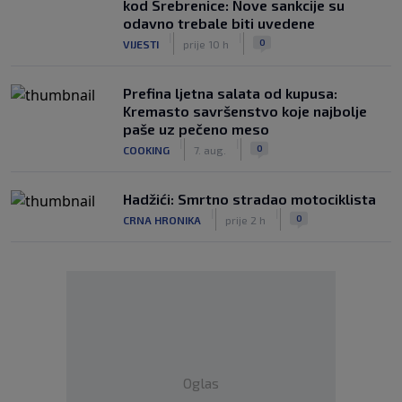
kod Srebrenice: Nove sankcije su
odavno trebale biti uvedene
|
|
0
VIJESTI
prije 10 h
Prefina ljetna salata od kupusa:
Kremasto savršenstvo koje najbolje
paše uz pečeno meso
|
|
0
COOKING
7. aug.
Hadžići: Smrtno stradao motociklista
|
|
0
CRNA HRONIKA
prije 2 h
Oglas