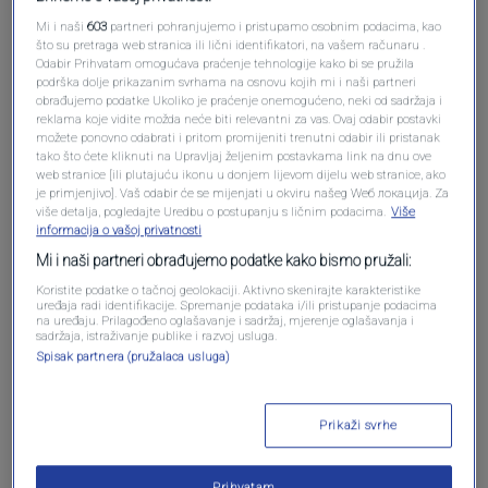
Oglas
Mi i naši
603
partneri pohranjujemo i pristupamo osobnim podacima, kao
što su pretraga web stranica ili lični identifikatori, na vašem računaru .
Odabir Prihvatam omogućava praćenje tehnologije kako bi se pružila
podrška dolje prikazanim svrhama na osnovu kojih mi i naši partneri
obrađujemo podatke Ukoliko je praćenje onemogućeno, neki od sadržaja i
reklama koje vidite možda neće biti relevantni za vas. Ovaj odabir postavki
možete ponovno odabrati i pritom promijeniti trenutni odabir ili pristanak
tako što ćete kliknuti na Upravljaj željenim postavkama link na dnu ove
web stranice [ili plutajuću ikonu u donjem lijevom dijelu web stranice, ako
je primjenjivo]. Vaš odabir će se mijenjati u okviru našeg Wеб локација. Za
više detalja, pogledajte Uredbu o postupanju s ličnim podacima.
Više
informacija o vašoj privatnosti
Mi i naši partneri obrađujemo podatke kako bismo pružali:
Koristite podatke o tačnoj geolokaciji. Aktivno skenirajte karakteristike
Oglas
uređaja radi identifikacije. Spremanje podataka i/ili pristupanje podacima
na uređaju. Prilagođeno oglašavanje i sadržaj, mjerenje oglašavanja i
sadržaja, istraživanje publike i razvoj usluga.
Spisak partnera (pružalaca usluga)
Prikaži svrhe
NAJČITANIJE
Prihvatam