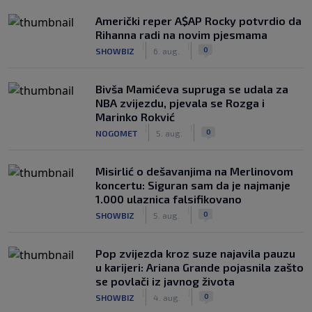
Američki reper A$AP Rocky potvrdio da
Rihanna radi na novim pjesmama
|
|
0
SHOWBIZ
6. aug.
Bivša Mamićeva supruga se udala za
NBA zvijezdu, pjevala se Rozga i
Marinko Rokvić
|
|
0
NOGOMET
5. aug.
Misirlić o dešavanjima na Merlinovom
koncertu: Siguran sam da je najmanje
1.000 ulaznica falsifikovano
|
|
0
SHOWBIZ
5. aug.
Pop zvijezda kroz suze najavila pauzu
u karijeri: Ariana Grande pojasnila zašto
se povlači iz javnog života
|
|
0
SHOWBIZ
4. aug.