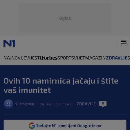
Oglas
NAJNOVIJE
VIJESTI
SPORT
SVIJET
MAGAZIN
ZDRAVLJE
Ovih 10 namirnica jačaju i štite
vaš imunitet
0
n1 hrvaska
ZDRAVLJE
|
04. nov. 2021. 17:49
|
|
Dodajte N1 u omiljeni Google izvor