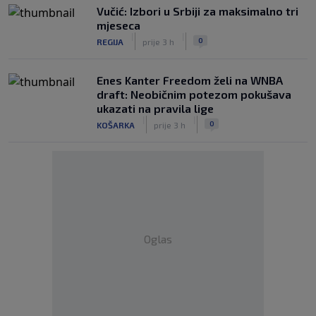
Vučić: Izbori u Srbiji za maksimalno tri
mjeseca
|
|
0
REGIJA
prije 3 h
Enes Kanter Freedom želi na WNBA
draft: Neobičnim potezom pokušava
ukazati na pravila lige
|
|
0
KOŠARKA
prije 3 h
Oglas