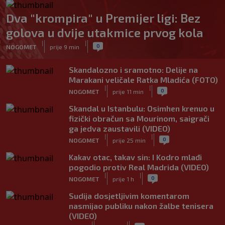
Dva "krompira" u Premijer ligi: Bez
golova u dvije utakmice prvog kola
|
|
0
NOGOMET
prije 9 min
Skandalozno i sramotno: Delije na
Marakani veličale Ratka Mladića (FOTO)
|
|
0
NOGOMET
prije 11 min
Skandal u Istanbulu: Osimhen krenuo u
fizički obračun sa Mourinom, saigrači
ga jedva zaustavili (VIDEO)
|
|
0
NOGOMET
prije 25 min
Kakav otac, takav sin: I Kodro mlađi
pogodio protiv Real Madrida (VIDEO)
|
|
0
NOGOMET
prije 1 h
Sudija dosjetljivim komentarom
nasmijao publiku nakon žalbe tenisera
(VIDEO)
|
|