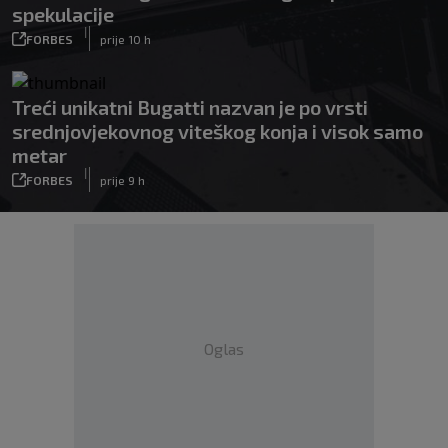
spekulacije
|
FORBES
prije 10 h
Treći unikatni Bugatti nazvan je po vrsti
srednjovjekovnog viteškog konja i visok samo
metar
|
FORBES
prije 9 h
Oglas