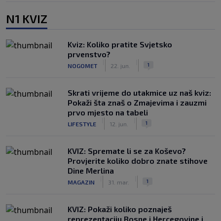
N1 KVIZ
Kviz: Koliko pratite Svjetsko
prvenstvo?
|
|
1
NOGOMET
22. jun.
Skrati vrijeme do utakmice uz naš kviz:
Pokaži šta znaš o Zmajevima i zauzmi
prvo mjesto na tabeli
|
|
1
LIFESTYLE
12. jun.
KVIZ: Spremate li se za Koševo?
Provjerite koliko dobro znate stihove
Dine Merlina
|
|
1
MAGAZIN
31. mar.
KVIZ: Pokaži koliko poznaješ
reprezentaciju Bosne i Hercegovine i