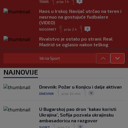
0
TENIS
prije 1 h
Haos u Irskoj: Navijač utrčao na teren i
nasrnuo na gostujuće fudbalere
(VIDEO)
|
|
0
NOGOMET
prije 2 h
Rivalstvo je ostalo po strani: Real
Madrid se oglasio nakon teškog
gubitka Lionela Messija
|
|
0
NOGOMET
prije 2 h
Idi na Sport
WNBA igračice odgovorile Kanteru
NAJNOVIJE
nakon provokacije: "Nećemo biti
politički pijuni"
|
|
0
KOŠARKA
prije 2 h
Dnevnik: Požar u Konjicu i dalje aktivan
|
|
0
DNEVNIK
prije 34 min
Infantino nekada poručivao: "Novac
FIFA-e je vaš novac", danas se suočava
s najvećom krizom
U Bugarskoj pao dron "kakav koristi
|
|
0
NOGOMET
prije 3 h
Ukrajina", Sofija pozvala ukrajinsku
ambasadoricu na razgovor
|
|
0
SVIJET
prije 1 h