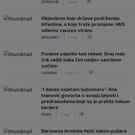
0
ZDRAVLJE
7. aug.
Objavljeno koje države podržavaju
Infantina, a koje traže promjene: HNS
odavno zauzeo stranu
|
|
0
NOGOMET
7. aug.
Punjene paprike kao nekad: Ovaj mali
trik naših baka čini nadjev savršeno
sočnim
|
|
0
COOKING
prije 11 h
"I danas osjećam ljubomoru": Ana
Ivanović govorila o svojoj ljepoti i
predrasudama koje su je pratile tokom
karijere
|
|
0
TENIS
7. aug.
Baronesa Arminka Helić nakon požara