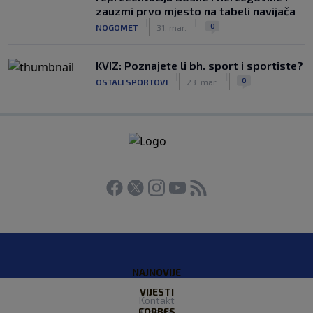
zauzmi prvo mjesto na tabeli navijača
|
|
0
NOGOMET
31. mar.
KVIZ: Poznajete li bh. sport i sportiste?
|
|
0
OSTALI SPORTOVI
23. mar.
NAJNOVIJE
VIJESTI
Kontakt
FORBES
O nama