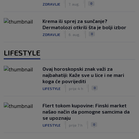
|
|
0
ZDRAVLJE
7. aug.
Krema ili sprej za sunčanje?
Dermatolozi otkrili šta je bolji izbor
|
|
0
ZDRAVLJE
6. aug.
LIFESTYLE
Ovaj horoskopski znak važi za
najbahatiji: Kaže sve u lice i ne mari
koga će povrijediti
|
|
0
LIFESTYLE
prije 4 h
Flert tokom kupovine: Finski market
našao način da pomogne samcima da
se upoznaju
|
|
0
LIFESTYLE
prije 7 h