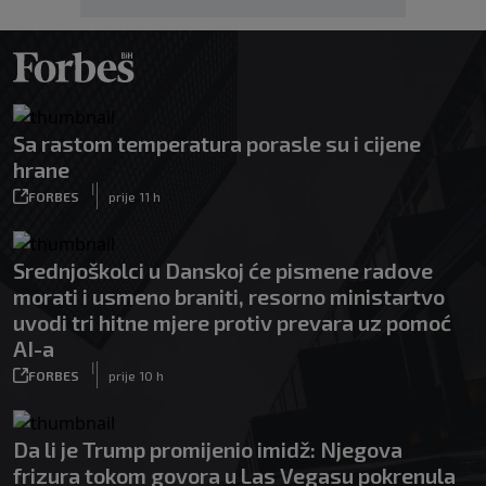
Sa rastom temperatura porasle su i cijene
hrane
|
FORBES
prije 11 h
Srednjoškolci u Danskoj će pismene radove
morati i usmeno braniti, resorno ministartvo
uvodi tri hitne mjere protiv prevara uz pomoć
AI-a
|
FORBES
prije 10 h
Da li je Trump promijenio imidž: Njegova
frizura tokom govora u Las Vegasu pokrenula