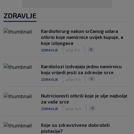
ZDRAVLJE
Kardiohirurg nakon srčanog udara
otkrio koje namirnice uvijek kupuje, a
koje izbjegava
|
|
0
ZDRAVLJE
prije 8 h
Kardiolozi izdvajaju jednu namirnicu
koju vrijedi jesti za zdravije srce
|
|
0
ZDRAVLJE
prije 11 h
Nutricionisti otkrili koje je ulje najbolje
za vaše srce
|
|
0
ZDRAVLJE
prije 14 h
Koje su zdravstvene dobrobiti
pistacija?