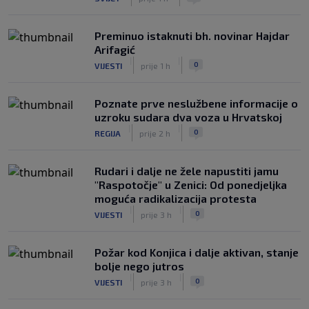
Preminuo istaknuti bh. novinar Hajdar
Arifagić
|
|
0
VIJESTI
prije 1 h
Poznate prve neslužbene informacije o
uzroku sudara dva voza u Hrvatskoj
|
|
0
REGIJA
prije 2 h
Rudari i dalje ne žele napustiti jamu
"Raspotočje" u Zenici: Od ponedjeljka
moguća radikalizacija protesta
|
|
0
VIJESTI
prije 3 h
Požar kod Konjica i dalje aktivan, stanje
bolje nego jutros
|
|
0
VIJESTI
prije 3 h