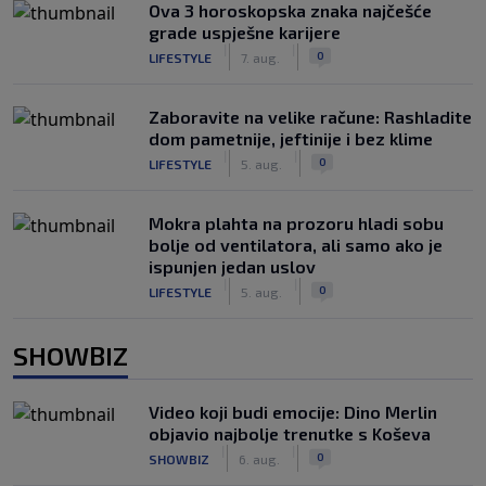
Ova 3 horoskopska znaka najčešće
grade uspješne karijere
|
|
0
LIFESTYLE
7. aug.
Zaboravite na velike račune: Rashladite
dom pametnije, jeftinije i bez klime
|
|
0
LIFESTYLE
5. aug.
Mokra plahta na prozoru hladi sobu
bolje od ventilatora, ali samo ako je
ispunjen jedan uslov
|
|
0
LIFESTYLE
5. aug.
SHOWBIZ
Video koji budi emocije: Dino Merlin
objavio najbolje trenutke s Koševa
|
|
0
SHOWBIZ
6. aug.