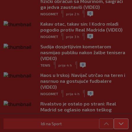
fizički obračun sa Mourinom, saigrači
ga jedva zaustavili (VIDEO)
|
|
0
NOGOMET
prije 2 h
Kakav otac, takav sin: I Kodro mlađi
pogodio protiv Real Madrida (VIDEO)
|
|
0
NOGOMET
prije 3 h
Sudija dosjetljivim komentarom
nasmijao publiku nakon žalbe tenisera
(VIDEO)
|
|
0
TENIS
prije 4 h
Haos u Irskoj: Navijač utrčao na teren i
nasrnuo na gostujuće fudbalere
(VIDEO)
|
|
0
NOGOMET
prije 4 h
Rivalstvo je ostalo po strani: Real
Madrid se oglasio nakon teškog
gubitka Lionela Messija
|
|
0
NOGOMET
prije 4 h
Idi na Sport