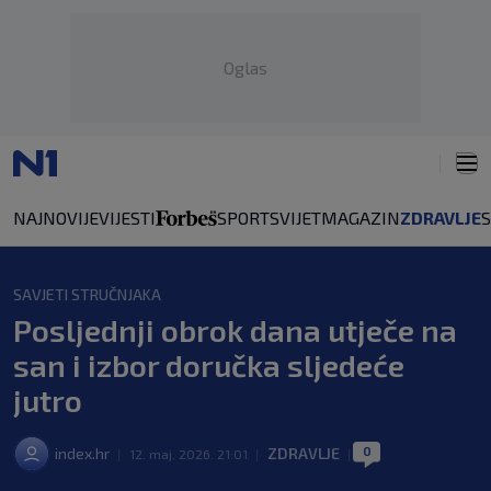
Oglas
NAJNOVIJE
VIJESTI
SPORT
SVIJET
MAGAZIN
ZDRAVLJE
SAVJETI STRUČNJAKA
Posljednji obrok dana utječe na
san i izbor doručka sljedeće
jutro
0
index.hr
ZDRAVLJE
|
12. maj. 2026. 21:01
|
|