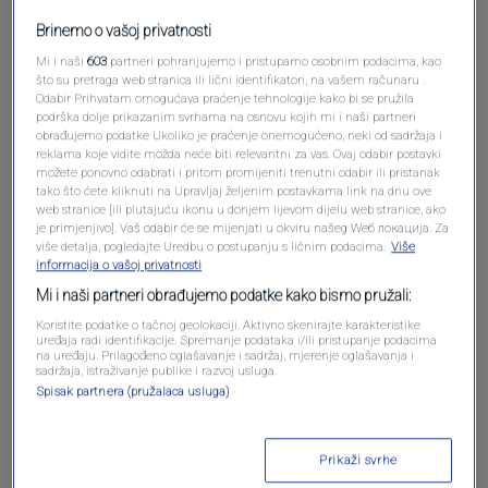
Pošalji komentar
Brinemo o vašoj privatnosti
Mi i naši
603
partneri pohranjujemo i pristupamo osobnim podacima, kao
što su pretraga web stranica ili lični identifikatori, na vašem računaru .
Odabir Prihvatam omogućava praćenje tehnologije kako bi se pružila
podrška dolje prikazanim svrhama na osnovu kojih mi i naši partneri
obrađujemo podatke Ukoliko je praćenje onemogućeno, neki od sadržaja i
reklama koje vidite možda neće biti relevantni za vas. Ovaj odabir postavki
možete ponovno odabrati i pritom promijeniti trenutni odabir ili pristanak
tako što ćete kliknuti na Upravljaj željenim postavkama link na dnu ove
web stranice [ili plutajuću ikonu u donjem lijevom dijelu web stranice, ako
je primjenjivo]. Vaš odabir će se mijenjati u okviru našeg Wеб локација. Za
više detalja, pogledajte Uredbu o postupanju s ličnim podacima.
Više
Oglas
informacija o vašoj privatnosti
Mi i naši partneri obrađujemo podatke kako bismo pružali:
Koristite podatke o tačnoj geolokaciji. Aktivno skenirajte karakteristike
uređaja radi identifikacije. Spremanje podataka i/ili pristupanje podacima
na uređaju. Prilagođeno oglašavanje i sadržaj, mjerenje oglašavanja i
sadržaja, istraživanje publike i razvoj usluga.
Spisak partnera (pružalaca usluga)
Prikaži svrhe