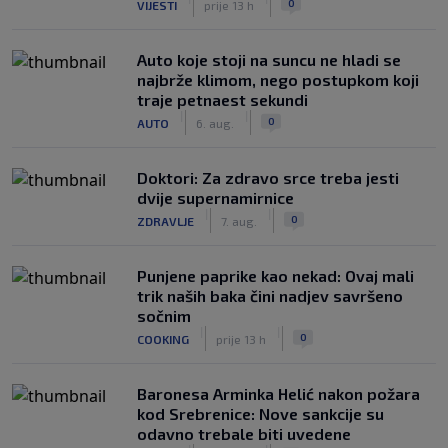
0
VIJESTI
prije 13 h
Auto koje stoji na suncu ne hladi se
najbrže klimom, nego postupkom koji
traje petnaest sekundi
|
|
0
AUTO
6. aug.
Doktori: Za zdravo srce treba jesti
dvije supernamirnice
|
|
0
ZDRAVLJE
7. aug.
Punjene paprike kao nekad: Ovaj mali
trik naših baka čini nadjev savršeno
sočnim
|
|
0
COOKING
prije 13 h
Baronesa Arminka Helić nakon požara
kod Srebrenice: Nove sankcije su
odavno trebale biti uvedene