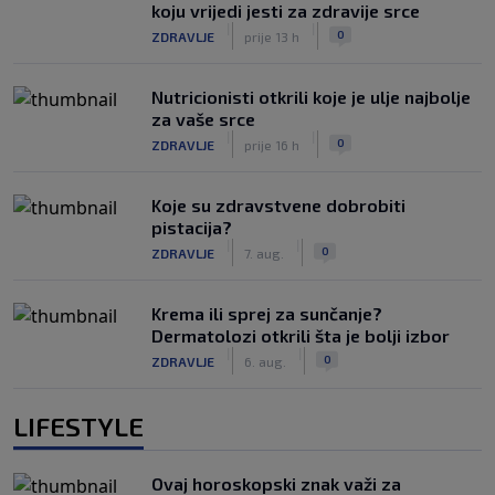
koju vrijedi jesti za zdravije srce
|
|
0
ZDRAVLJE
prije 13 h
Nutricionisti otkrili koje je ulje najbolje
za vaše srce
|
|
0
ZDRAVLJE
prije 16 h
Koje su zdravstvene dobrobiti
pistacija?
|
|
0
ZDRAVLJE
7. aug.
Krema ili sprej za sunčanje?
Dermatolozi otkrili šta je bolji izbor
|
|
0
ZDRAVLJE
6. aug.
LIFESTYLE
Ovaj horoskopski znak važi za