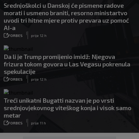
Srednjoškolci u Danskoj će pismene radove
morati i usmeno braniti, resorno ministartvo
uvodi tri hitne mjere protiv prevara uz pomoć
AI-a
|
FORBES
prije 12 h
Da li je Trump promijenio imidž: Njegova
frizura tokom govora u Las Vegasu pokrenula
spekulacije
|
FORBES
prije 12 h
Treći unikatni Bugatti nazvan je po vrsti
srednjovjekovnog viteškog konja i visok samo
metar
|
FORBES
prije 11 h