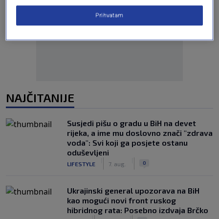
Prihvatam
Oglas
NAJČITANIJE
Susjedi pišu o gradu u BiH na devet
rijeka, a ime mu doslovno znači "zdrava
voda": Svi koji ga posjete ostanu
oduševljeni
|
|
0
LIFESTYLE
7. aug.
Ukrajinski general upozorava na BiH
kao mogući novi front ruskog
hibridnog rata: Posebno izdvaja Brčko
|
|