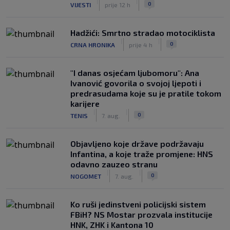
|
|
0
VIJESTI
prije 12 h
Hadžići: Smrtno stradao motociklista
|
|
0
CRNA HRONIKA
prije 4 h
"I danas osjećam ljubomoru": Ana
Ivanović govorila o svojoj ljepoti i
predrasudama koje su je pratile tokom
karijere
|
|
0
TENIS
7. aug.
Objavljeno koje države podržavaju
Infantina, a koje traže promjene: HNS
odavno zauzeo stranu
|
|
0
NOGOMET
7. aug.
Ko ruši jedinstveni policijski sistem
FBiH? NS Mostar prozvala institucije
HNK, ZHK i Kantona 10