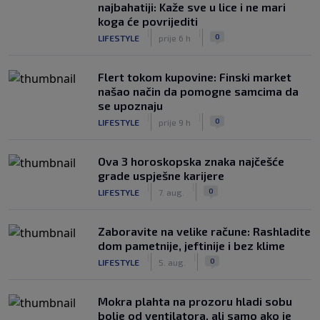
najbahatiji: Kaže sve u lice i ne mari
koga će povrijediti
|
|
0
LIFESTYLE
prije 6 h
Flert tokom kupovine: Finski market
našao način da pomogne samcima da
se upoznaju
|
|
0
LIFESTYLE
prije 9 h
Ova 3 horoskopska znaka najčešće
grade uspješne karijere
|
|
0
LIFESTYLE
7. aug.
Zaboravite na velike račune: Rashladite
dom pametnije, jeftinije i bez klime
|
|
0
LIFESTYLE
5. aug.
Mokra plahta na prozoru hladi sobu
bolje od ventilatora, ali samo ako je