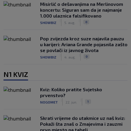
Misirlić o dešavanjima na Merlinovom
koncertu: Siguran sam da je najmanje
1.000 ulaznica falsifikovano
|
|
0
SHOWBIZ
5. aug.
Pop zvijezda kroz suze najavila pauzu
u karijeri: Ariana Grande pojasnila zašto
se povlači iz javnog života
|
|
0
SHOWBIZ
4. aug.
N1 KVIZ
Kviz: Koliko pratite Svjetsko
prvenstvo?
|
|
1
NOGOMET
22. jun.
Skrati vrijeme do utakmice uz naš kviz:
Pokaži šta znaš o Zmajevima i zauzmi
prvo mjesto na tabeli