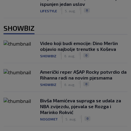
ispunjen jedan uslov
|
|
0
LIFESTYLE
5. aug.
SHOWBIZ
Video koji budi emocije: Dino Merlin
objavio najbolje trenutke s Koševa
|
|
0
SHOWBIZ
6. aug.
Američki reper A$AP Rocky potvrdio da
Rihanna radi na novim pjesmama
|
|
0
SHOWBIZ
6. aug.
Bivša Mamićeva supruga se udala za
NBA zvijezdu, pjevala se Rozga i
Marinko Rokvić
|
|
0
NOGOMET
5. aug.