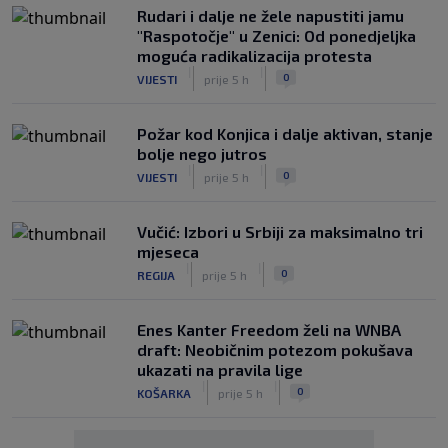
Rudari i dalje ne žele napustiti jamu
"Raspotočje" u Zenici: Od ponedjeljka
moguća radikalizacija protesta
|
|
0
VIJESTI
prije 5 h
Požar kod Konjica i dalje aktivan, stanje
bolje nego jutros
|
|
0
VIJESTI
prije 5 h
Vučić: Izbori u Srbiji za maksimalno tri
mjeseca
|
|
0
REGIJA
prije 5 h
Enes Kanter Freedom želi na WNBA
draft: Neobičnim potezom pokušava
ukazati na pravila lige
|
|
0
KOŠARKA
prije 5 h