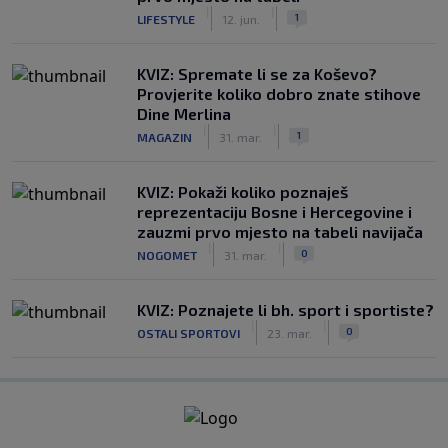
|
|
1
LIFESTYLE
12. jun.
KVIZ: Spremate li se za Koševo?
Provjerite koliko dobro znate stihove
Dine Merlina
|
|
1
MAGAZIN
31. mar.
KVIZ: Pokaži koliko poznaješ
reprezentaciju Bosne i Hercegovine i
zauzmi prvo mjesto na tabeli navijača
|
|
0
NOGOMET
31. mar.
KVIZ: Poznajete li bh. sport i sportiste?
|
|
0
OSTALI SPORTOVI
23. mar.