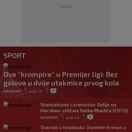
Oglas
SPORT
Dva "krompira" u Premijer ligi: Bez
golova u dvije utakmice prvog kola
|
|
0
NOGOMET
prije 2 h
Skandalozno i sramotno: Delije na
Marakani veličale Ratka Mladića (FOTO)
|
|
0
NOGOMET
prije 2 h
Skandal u Istanbulu: Osimhen krenuo u