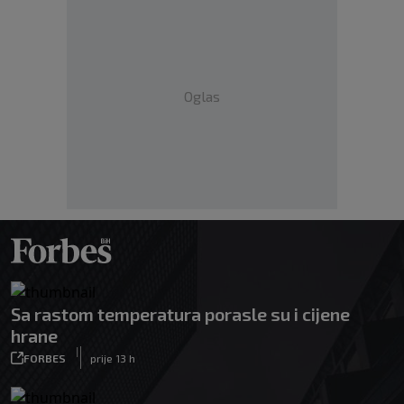
Oglas
Sa rastom temperatura porasle su i cijene
hrane
|
FORBES
prije 13 h