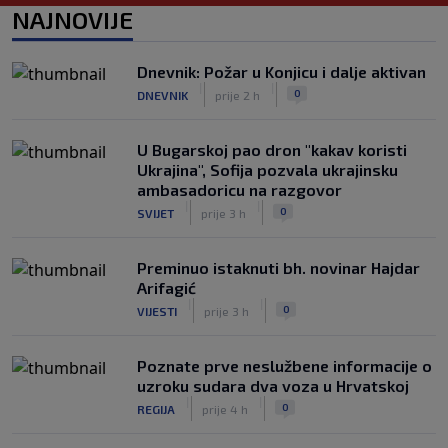
WNBA igračice odgovorile Kanteru
NAJNOVIJE
nakon provokacije: "Nećemo biti
politički pijuni"
|
|
0
KOŠARKA
prije 4 h
Dnevnik: Požar u Konjicu i dalje aktivan
|
|
0
DNEVNIK
prije 2 h
Infantino nekada poručivao: "Novac
FIFA-e je vaš novac", danas se suočava
s najvećom krizom
U Bugarskoj pao dron "kakav koristi
|
|
0
NOGOMET
prije 5 h
Ukrajina", Sofija pozvala ukrajinsku
ambasadoricu na razgovor
|
|
0
SVIJET
prije 3 h
Preminuo istaknuti bh. novinar Hajdar
Arifagić
|
|
0
VIJESTI
prije 3 h
Poznate prve neslužbene informacije o
uzroku sudara dva voza u Hrvatskoj
|
|
0
REGIJA
prije 4 h