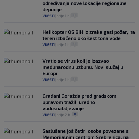
određivanja nove lokacije regionalne
deponije
0
VIJESTI
|
prije 1 h
|
Helikopter OS BiH iz zraka gasi požar, na
teren izbačeno oko šest tona vode
0
VIJESTI
|
prije 1 h
|
Vratio se virus koji je izazvao
međunarodnu uzbunu: Novi slučaj u
Europi
0
VIJESTI
|
prije 1 h
|
Građani Goražda pred gradskom
upravom tražili uredno
vodosnabdjevanje
0
VIJESTI
|
prije 2 h
|
Saslušane još četiri osobe povezane s
Memorijalnim centrom Srebrenica, na