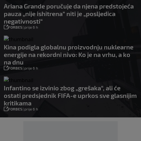
Ariana Grande poručuje da njena predstojeća
pauza „nije ishitrena“ niti je „posljedica
negativnosti“
FORBES
|
prije 6 h
Kina podigla globalnu proizvodnju nuklearne
energije na rekordni nivo: Ko je na vrhu, a ko
na dnu
FORBES
|
prije 6 h
Infantino se izvinio zbog „grešaka“, ali će
ostati predsjednik FIFA-e uprkos sve glasnijim
kritikama
FORBES
|
prije 6 h