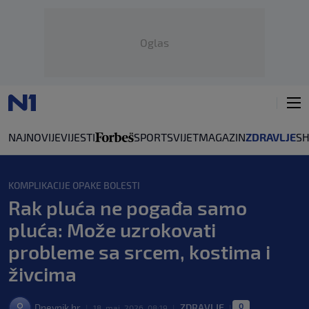
Oglas
NAJNOVIJE
VIJESTI
SPORT
SVIJET
MAGAZIN
ZDRAVLJE
S
KOMPLIKACIJE OPAKE BOLESTI
Rak pluća ne pogađa samo
pluća: Može uzrokovati
probleme sa srcem, kostima i
živcima
0
Dnevnik.hr
ZDRAVLJE
|
18. maj. 2026. 08:19
|
|