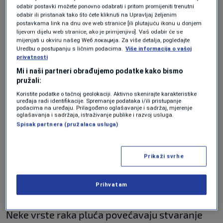
preporučiti lijekove, terapije i druge metode za
odabir postavki možete ponovno odabrati i pritom promijeniti trenutni
odabir ili pristanak tako što ćete kliknuti na Upravljaj željenim
ublažavanje boli.
postavkama link na dnu ove web stranice [ili plutajuću ikonu u donjem
lijevom dijelu web stranice, ako je primjenjivo]. Vaš odabir će se
Kratkoća daha i problemi s
mijenjati u okviru našeg Wеб локација. Za više detalja, pogledajte
Uredbu o postupanju s ličnim podacima.
Više informacija o vašoj
disanjem
privatnosti
Mi i naši partneri obrađujemo podatke kako bismo
pružali:
Ako tumor blokira dišne puteve, može doći do
Koristite podatke o tačnoj geolokaciji. Aktivno skenirajte karakteristike
otežanog disanja i osjećaja nedostatka zraka.
uređaja radi identifikacije. Spremanje podataka i/ili pristupanje
podacima na uređaju. Prilagođeno oglašavanje i sadržaj, mjerenje
oglašavanja i sadržaja, istraživanje publike i razvoj usluga.
Spisak partnera (pružalaca usluga)
Problemi s disanjem mogu nastati i zbog
nakupljanja tekućine oko pluća, poznatog kao
Prikaži svrhe
pleuralni izljev. Tekućina otežava širenje pluća
tijekom udisaja, ali se određenim postupcima
Prihvatam
može ukloniti kako bi se disanje olakšalo.
Neke vrste raka pluća povećavaju stvaranje