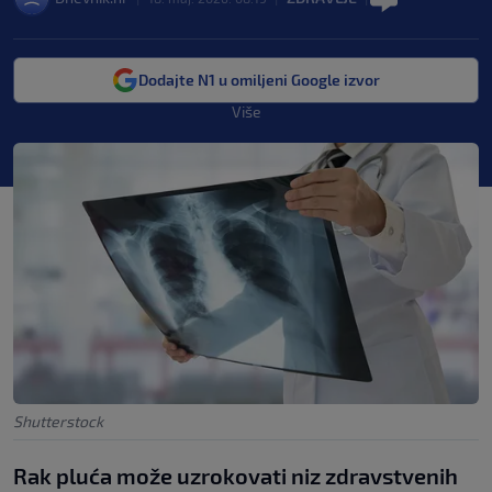
Dodajte N1 u omiljeni Google izvor
Više
Shutterstock
Rak pluća može uzrokovati niz zdravstvenih