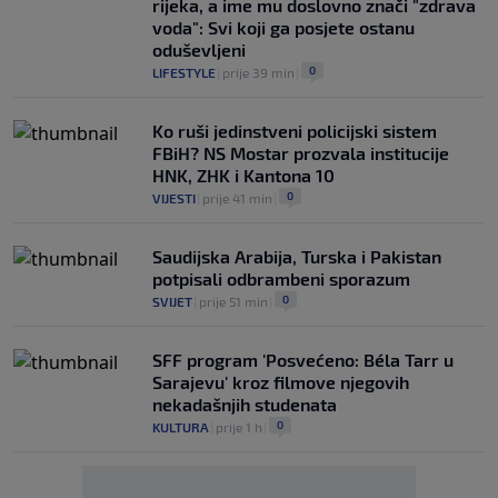
rijeka, a ime mu doslovno znači "zdrava
voda": Svi koji ga posjete ostanu
oduševljeni
0
LIFESTYLE
|
prije 39 min
|
Ko ruši jedinstveni policijski sistem
FBiH? NS Mostar prozvala institucije
HNK, ZHK i Kantona 10
0
VIJESTI
|
prije 41 min
|
Saudijska Arabija, Turska i Pakistan
potpisali odbrambeni sporazum
0
SVIJET
|
prije 51 min
|
SFF program 'Posvećeno: Béla Tarr u
Sarajevu' kroz filmove njegovih
nekadašnjih studenata
0
KULTURA
|
prije 1 h
|