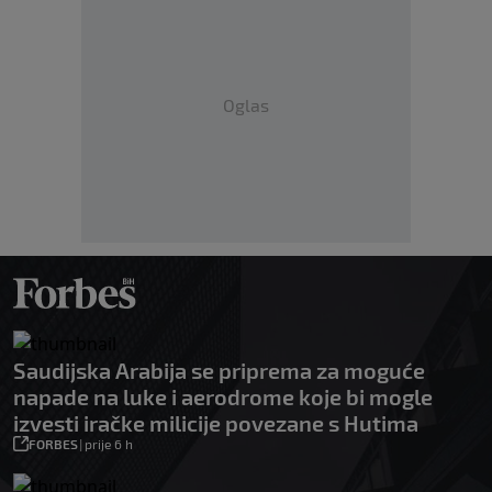
Oglas
Saudijska Arabija se priprema za moguće
napade na luke i aerodrome koje bi mogle
izvesti iračke milicije povezane s Hutima
FORBES
|
prije 6 h