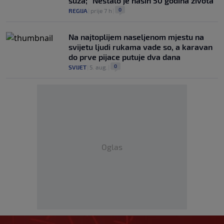
suza; "Nestalo je naših 50 godina života"
0
REGIJA
|
prije 7 h
|
Na najtoplijem naseljenom mjestu na
svijetu ljudi rukama vade so, a karavan
do prve pijace putuje dva dana
0
SVIJET
|
5. aug.
|
Oglas