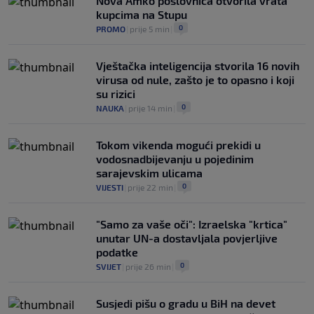
Nova Amko poslovnica otvorila vrata
0
KOŠARKA
|
prije 6 h
|
kupcima na Stupu
0
PROMO
|
prije 5 min
|
Vještačka inteligencija stvorila 16 novih
virusa od nule, zašto je to opasno i koji
su rizici
0
NAUKA
|
prije 14 min
|
Tokom vikenda mogući prekidi u
vodosnadbijevanju u pojedinim
sarajevskim ulicama
0
VIJESTI
|
prije 22 min
|
"Samo za vaše oči": Izraelska "krtica"
unutar UN-a dostavljala povjerljive
podatke
0
SVIJET
|
prije 26 min
|
Susjedi pišu o gradu u BiH na devet