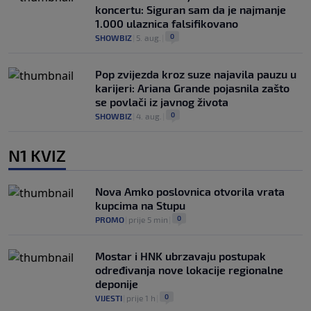
koncertu: Siguran sam da je najmanje
1.000 ulaznica falsifikovano
0
SHOWBIZ
|
5. aug.
|
Pop zvijezda kroz suze najavila pauzu u
karijeri: Ariana Grande pojasnila zašto
se povlači iz javnog života
0
SHOWBIZ
|
4. aug.
|
N1 KVIZ
Nova Amko poslovnica otvorila vrata
kupcima na Stupu
0
PROMO
|
prije 5 min
|
Mostar i HNK ubrzavaju postupak
određivanja nove lokacije regionalne
deponije
0
VIJESTI
|
prije 1 h
|