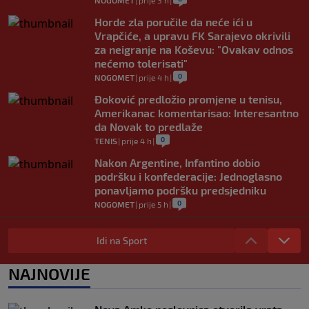
NOGOMET
|
prije 3 h
|
Horde zla poručile da neće ići u
Vrapčiće, a upravu FK Sarajevo okrivili
za neigranje na Koševu: "Ovakav odnos
nećemo tolerisati"
0
NOGOMET
|
prije 4 h
|
Đoković predložio promjene u tenisu,
Amerikanac komentarisao: Interesantno
da Novak to predlaže
0
TENIS
|
prije 4 h
|
Nakon Argentine, Infantino dobio
podršku i konfederacije: Jednoglasno
ponavljamo podršku predsjedniku
0
NOGOMET
|
prije 5 h
|
Tužne vijesti: Preminuo nekadašnji
prvak Jugoslavije
Idi na Sport
0
OSTALI SPORTOVI
|
prije 5 h
|
NAJNOVIJE
Pravna bitka Luke Dončića i Anamarije
Goltes seli se u Sloveniju: Spominje se
čak 50 miliona dolara