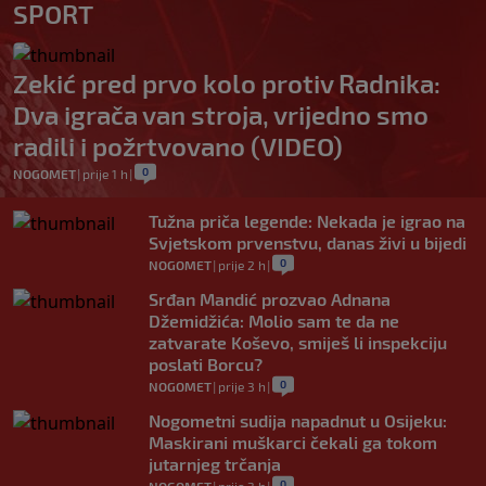
SPORT
Zekić pred prvo kolo protiv Radnika:
Dva igrača van stroja, vrijedno smo
radili i požrtvovano (VIDEO)
0
NOGOMET
|
prije 1 h
|
Tužna priča legende: Nekada je igrao na
Svjetskom prvenstvu, danas živi u bijedi
0
NOGOMET
|
prije 2 h
|
Srđan Mandić prozvao Adnana
Džemidžića: Molio sam te da ne
zatvarate Koševo, smiješ li inspekciju
poslati Borcu?
0
NOGOMET
|
prije 3 h
|
Nogometni sudija napadnut u Osijeku:
Maskirani muškarci čekali ga tokom
jutarnjeg trčanja
0