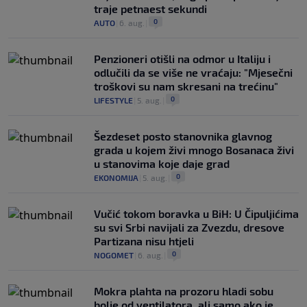
traje petnaest sekundi
0
AUTO
|
6. aug.
|
Penzioneri otišli na odmor u Italiju i
odlučili da se više ne vraćaju: "Mjesečni
troškovi su nam skresani na trećinu"
0
LIFESTYLE
|
5. aug.
|
Šezdeset posto stanovnika glavnog
grada u kojem živi mnogo Bosanaca živi
u stanovima koje daje grad
0
EKONOMIJA
|
5. aug.
|
Vučić tokom boravka u BiH: U Čipuljićima
su svi Srbi navijali za Zvezdu, dresove
Partizana nisu htjeli
0
NOGOMET
|
6. aug.
|
Mokra plahta na prozoru hladi sobu
bolje od ventilatora, ali samo ako je