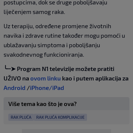
postupcima, dok se druge poboljšavaju
liječenjem samog raka.
Uz terapiju, određene promjene životnih
navika i zdrave rutine također mogu pomoći u
ublažavanju simptoma i poboljšanju
svakodnevnog funkcioniranja.
╰┈➤ Program N1 televizije možete pratiti
UŽIVO na
ovom linku
kao i putem aplikacija za
Android
/
iPhone/iPad
Više tema kao što je ova?
RAK PLUĆA
RAK PLUĆA KOMPLIKACIJE