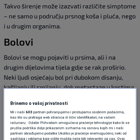
Takvo širenje može izazvati različite simptome
– ne samo u području prsnog koša i pluća, nego
i u drugim organima.
Bolovi
Bolovi se mogu pojaviti u prsima, ali i na
drugim dijelovima tijela gdje se rak proširio.
Neki ljudi osjećaju bol pri dubokom disanju,
kašljanju ili smijanju, dok metastaze u kostima
ili mozgu mogu uzrokovati glavobolje te bolove
Brinemo o vašoj privatnosti
u leđima i kukovima.
Mi i naši
603
partneri pohranjujemo i pristupamo osobnim podacima,
kao što su pretraga web stranica ili lični identifikatori, na vašem
U početku se bol može javljati povremeno, no s
računaru . Odabir Prihvatam omogućava praćenje tehnologije kako bi se
pružila podrška dolje prikazanim svrhama na osnovu kojih mi i naši
vremenom često postaje stalna. Liječnik može
partneri obrađujemo podatke Ukoliko je praćenje onemogućeno, neki od
sadržaja i reklama koje vidite možda neće biti relevantni za vas. Ovaj