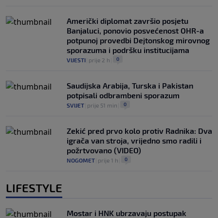
Američki diplomat završio posjetu
Banjaluci, ponovio posvećenost OHR-a
potpunoj provedbi Dejtonskog mirovnog
sporazuma i podršku institucijama
0
VIJESTI
|
prije 2 h
|
Saudijska Arabija, Turska i Pakistan
potpisali odbrambeni sporazum
0
SVIJET
|
prije 51 min
|
Zekić pred prvo kolo protiv Radnika: Dva
igrača van stroja, vrijedno smo radili i
požrtvovano (VIDEO)
0
NOGOMET
|
prije 1 h
|
LIFESTYLE
Mostar i HNK ubrzavaju postupak