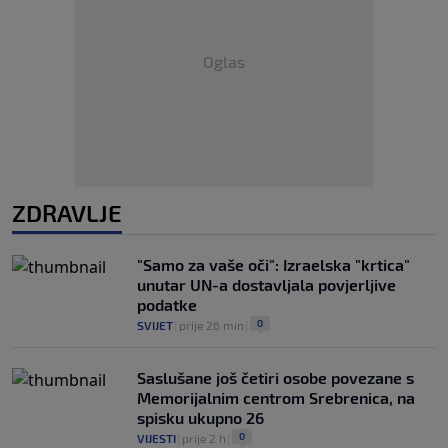
Oglas
ZDRAVLJE
"Samo za vaše oči": Izraelska "krtica"
unutar UN-a dostavljala povjerljive
podatke
0
SVIJET
|
prije 26 min
|
Saslušane još četiri osobe povezane s
Memorijalnim centrom Srebrenica, na
spisku ukupno 26
0
VIJESTI
|
prije 2 h
|