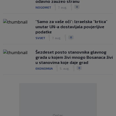
odavno zauzeo stranu
|
|
0
NOGOMET
7. aug.
"Samo za vaše oči": Izraelska "krtica"
unutar UN-a dostavljala povjerljive
podatke
|
|
0
SVIJET
7. aug.
Šezdeset posto stanovnika glavnog
grada u kojem živi mnogo Bosanaca živi
u stanovima koje daje grad
|
|
0
EKONOMIJA
5. aug.
Oglas