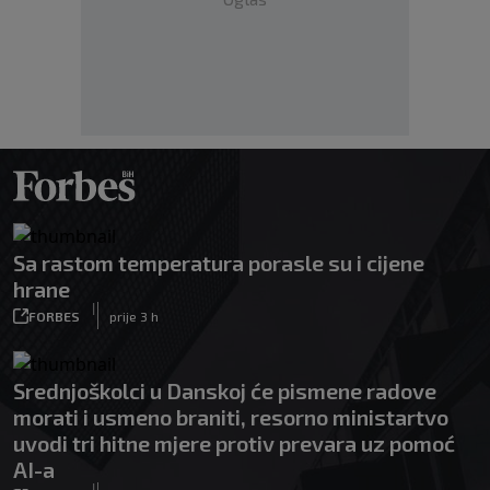
Sa rastom temperatura porasle su i cijene
hrane
|
FORBES
prije 3 h
Srednjoškolci u Danskoj će pismene radove
morati i usmeno braniti, resorno ministartvo
uvodi tri hitne mjere protiv prevara uz pomoć
AI-a
|