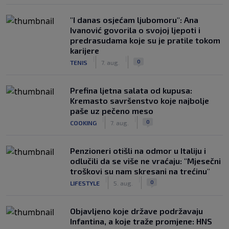
"I danas osjećam ljubomoru": Ana
Ivanović govorila o svojoj ljepoti i
predrasudama koje su je pratile tokom
karijere
|
|
0
TENIS
7. aug.
Prefina ljetna salata od kupusa:
Kremasto savršenstvo koje najbolje
paše uz pečeno meso
|
|
0
COOKING
7. aug.
Penzioneri otišli na odmor u Italiju i
odlučili da se više ne vraćaju: "Mjesečni
troškovi su nam skresani na trećinu"
|
|
0
LIFESTYLE
5. aug.
Objavljeno koje države podržavaju
Infantina, a koje traže promjene: HNS