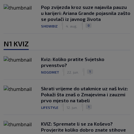
Pop zvijezda kroz suze najavila pauzu
u karijeri: Ariana Grande pojasnila zašto
se povlači iz javnog života
|
|
0
SHOWBIZ
4. aug.
N1 KVIZ
Kviz: Koliko pratite Svjetsko
prvenstvo?
|
|
1
NOGOMET
22. jun.
Skrati vrijeme do utakmice uz naš kviz:
Pokaži šta znaš o Zmajevima i zauzmi
prvo mjesto na tabeli
|
|
1
LIFESTYLE
12. jun.
KVIZ: Spremate li se za Koševo?
Provjerite koliko dobro znate stihove