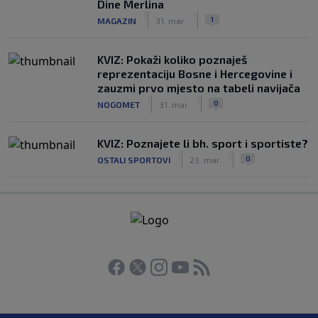
Dine Merlina
|
|
1
MAGAZIN
31. mar.
KVIZ: Pokaži koliko poznaješ
reprezentaciju Bosne i Hercegovine i
zauzmi prvo mjesto na tabeli navijača
|
|
0
NOGOMET
31. mar.
KVIZ: Poznajete li bh. sport i sportiste?
|
|
0
OSTALI SPORTOVI
23. mar.