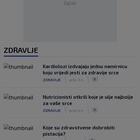
Oglas
ZDRAVLJE
Kardiolozi izdvajaju jednu namirnicu
koju vrijedi jesti za zdravije srce
|
|
0
ZDRAVLJE
prije 3 h
Nutricionisti otkrili koje je ulje najbolje
za vaše srce
|
|
0
ZDRAVLJE
prije 6 h
Koje su zdravstvene dobrobiti
pistacija?
|
|