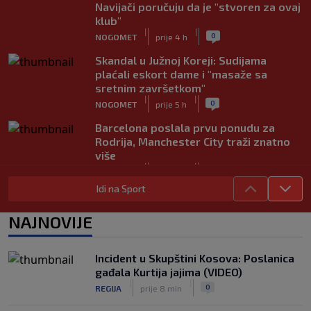
Navijači poručuju da je "stvoren za ovaj
klub"
|
|
0
NOGOMET
prije 4 h
Skandal u Južnoj Koreji: Sudijama
plaćali eskort dame i "masaže sa
sretnim završetkom"
|
|
0
NOGOMET
prije 5 h
Barcelona poslala prvu ponudu za
Rodrija, Manchester City traži znatno
više
|
|
0
NOGOMET
prije 6 h
Idi na Sport
Dalić će postati najskuplji hrvatski
trener u historiji i jedan od najplaćenijih
NAJNOVIJE
selektora svijeta
|
|
0
NOGOMET
prije 7 h
Incident u Skupštini Kosova: Poslanica
Otkriveno ko je bio Georginina prva
gađala Kurtija jajima (VIDEO)
ljubav: Njihova priča ponovo postala
|
|
0
REGIJA
prije 8 min
viralna
|
|
0
NOGOMET
7. aug.