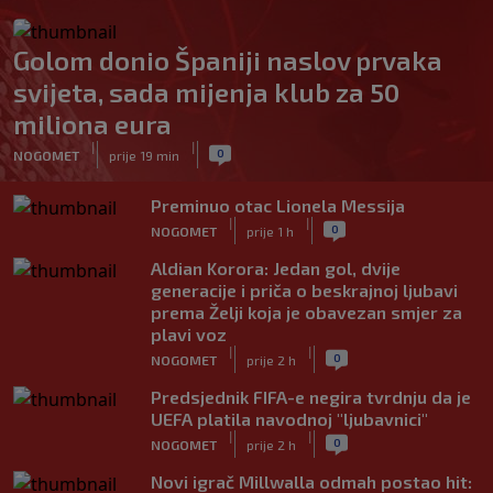
Golom donio Španiji naslov prvaka
svijeta, sada mijenja klub za 50
miliona eura
|
|
0
NOGOMET
prije 19 min
Preminuo otac Lionela Messija
|
|
0
NOGOMET
prije 1 h
Aldian Korora: Jedan gol, dvije
generacije i priča o beskrajnoj ljubavi
prema Želji koja je obavezan smjer za
plavi voz
|
|
0
NOGOMET
prije 2 h
Predsjednik FIFA-e negira tvrdnju da je
UEFA platila navodnoj "ljubavnici"
|
|
0
NOGOMET
prije 2 h
Novi igrač Millwalla odmah postao hit: