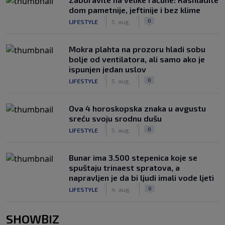
dom pametnije, jeftinije i bez klime
|
|
0
LIFESTYLE
5. aug.
Mokra plahta na prozoru hladi sobu
bolje od ventilatora, ali samo ako je
ispunjen jedan uslov
|
|
0
LIFESTYLE
5. aug.
Ova 4 horoskopska znaka u avgustu
sreću svoju srodnu dušu
|
|
0
LIFESTYLE
5. aug.
Bunar imа 3.500 stepenica koje se
spuštaju trinaest spratova, a
napravljen je da bi ljudi imali vode ljeti
|
|
0
LIFESTYLE
4. aug.
SHOWBIZ