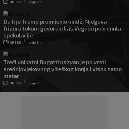
FORBES
prije 2 h
Da li je Trump promijenio imidž: Njegova
frizura tokom govora u Las Vegasu pokrenula
spekulacije
|
FORBES
prije 3 h
Treći unikatni Bugatti nazvan je po vrsti
srednjovjekovnog viteškog konja i visok samo
metar
|
FORBES
prije 2 h