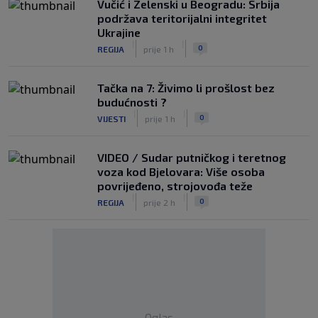
Vučić i Zelenski u Beogradu: Srbija
podržava teritorijalni integritet
Ukrajine
|
|
0
REGIJA
prije 1 h
Tačka na 7: Živimo li prošlost bez
budućnosti ?
|
|
0
VIJESTI
prije 1 h
VIDEO / Sudar putničkog i teretnog
voza kod Bjelovara: Više osoba
povrijeđeno, strojovođa teže
|
|
0
REGIJA
prije 2 h
Oglas