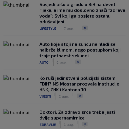
Susjedi pišu o gradu u BiH na devet
rijeka, a ime mu doslovno znači "zdrava
voda": Svi koji ga posjete ostanu
oduševljeni
|
|
0
LIFESTYLE
7. aug.
Auto koje stoji na suncu ne hladi se
najbrže klimom, nego postupkom koji
traje petnaest sekundi
|
|
0
AUTO
6. aug.
Ko ruši jedinstveni policijski sistem
FBiH? NS Mostar prozvala institucije
HNK, ZHK i Kantona 10
|
|
0
VIJESTI
7. aug.
Doktori: Za zdravo srce treba jesti
dvije supernamirnice
|
|
0
ZDRAVLJE
7. aug.