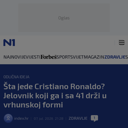
Oglas
NAJNOVIJE
VIJESTI
SPORT
SVIJET
MAGAZIN
ZDRAVLJE
ODLIČNA IDEJA
Šta jede Cristiano Ronaldo?
Jelovnik koji ga i sa 41 drži u
vrhunskoj formi
1
index.hr
ZDRAVLJE
|
07. jul. 2026. 21:28
|
|