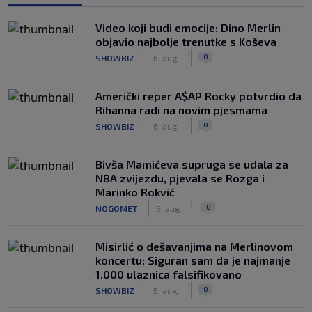
Video koji budi emocije: Dino Merlin
objavio najbolje trenutke s Koševa
|
|
0
SHOWBIZ
6. aug.
Američki reper A$AP Rocky potvrdio da
Rihanna radi na novim pjesmama
|
|
0
SHOWBIZ
6. aug.
Bivša Mamićeva supruga se udala za
NBA zvijezdu, pjevala se Rozga i
Marinko Rokvić
|
|
0
NOGOMET
5. aug.
Misirlić o dešavanjima na Merlinovom
koncertu: Siguran sam da je najmanje
1.000 ulaznica falsifikovano
|
|
0
SHOWBIZ
5. aug.