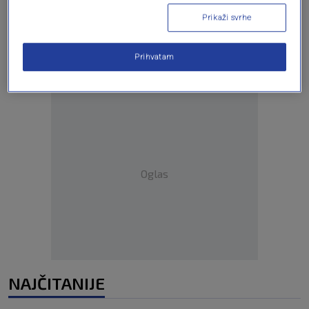
Oglas
Prikaži svrhe
Prihvatam
Oglas
NAJČITANIJE