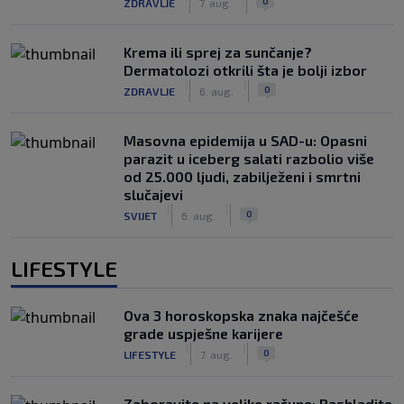
0
ZDRAVLJE
7. aug.
Krema ili sprej za sunčanje?
Dermatolozi otkrili šta je bolji izbor
|
|
0
ZDRAVLJE
6. aug.
Masovna epidemija u SAD-u: Opasni
parazit u iceberg salati razbolio više
od 25.000 ljudi, zabilježeni i smrtni
slučajevi
|
|
0
SVIJET
6. aug.
LIFESTYLE
Ova 3 horoskopska znaka najčešće
grade uspješne karijere
|
|
0
LIFESTYLE
7. aug.
Zaboravite na velike račune: Rashladite