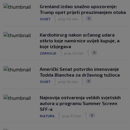
Grenland izdao snažno upozorenje:
Trump opet prijeti preuzimanjem otoka
|
|
0
SVIJET
prije 40 min
Kardiohirurg nakon srčanog udara
otkrio koje namirnice uvijek kupuje, a
koje izbjegava
|
|
0
ZDRAVLJE
prije 43 min
Američki Senat potvrdio imenovanje
Todda Blanchea za državnog tužioca
|
|
0
SVIJET
prije 45 min
Najnovija ostvarenja velikih svjetskih
autora u programu Summer Screen
SFF-a
|
|
0
KULTURA
prije 57 min