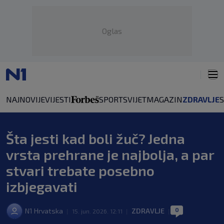
Oglas
NAJNOVIJE
VIJESTI
SPORT
SVIJET
MAGAZIN
ZDRAVLJE
Šta jesti kad boli žuč? Jedna
vrsta prehrane je najbolja, a par
stvari trebate posebno
izbjegavati
0
N1 Hrvatska
ZDRAVLJE
|
15. jun. 2026. 12:11
|
|