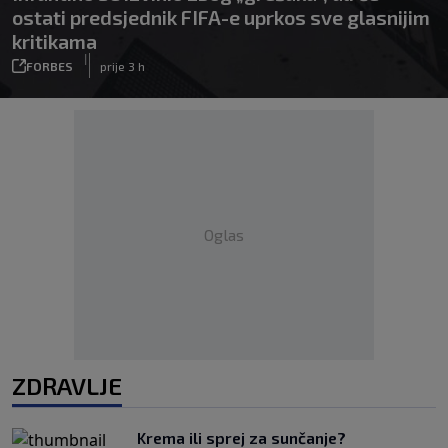
ostati predsjednik FIFA-e uprkos sve glasnijim
kritikama
|
FORBES
prije 3 h
Oglas
ZDRAVLJE
Krema ili sprej za sunčanje?