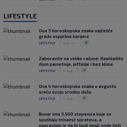
LIFESTYLE
Ova 3 horoskopska znaka najčešće
grade uspješne karijere
|
|
0
LIFESTYLE
prije 3 h
Zaboravite na velike račune: Rashladite
dom pametnije, jeftinije i bez klime
|
|
0
LIFESTYLE
5. aug.
Ova 4 horoskopska znaka u avgustu
sreću svoju srodnu dušu
|
|
0
LIFESTYLE
5. aug.
Bunar imа 3.500 stepenica koje se
spuštaju trinaest spratova, a
napravljen je da bi ljudi imali vode ljeti