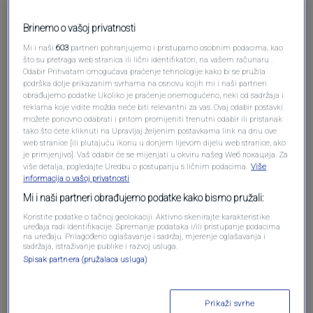
Brinemo o vašoj privatnosti
Mi i naši
603
partneri pohranjujemo i pristupamo osobnim podacima, kao
što su pretraga web stranica ili lični identifikatori, na vašem računaru .
Odabir Prihvatam omogućava praćenje tehnologije kako bi se pružila
Oglas
podrška dolje prikazanim svrhama na osnovu kojih mi i naši partneri
obrađujemo podatke Ukoliko je praćenje onemogućeno, neki od sadržaja i
reklama koje vidite možda neće biti relevantni za vas. Ovaj odabir postavki
možete ponovno odabrati i pritom promijeniti trenutni odabir ili pristanak
tako što ćete kliknuti na Upravljaj željenim postavkama link na dnu ove
web stranice [ili plutajuću ikonu u donjem lijevom dijelu web stranice, ako
je primjenjivo]. Vaš odabir će se mijenjati u okviru našeg Wеб локација. Za
više detalja, pogledajte Uredbu o postupanju s ličnim podacima.
Više
informacija o vašoj privatnosti
Mi i naši partneri obrađujemo podatke kako bismo pružali:
Koristite podatke o tačnoj geolokaciji. Aktivno skenirajte karakteristike
uređaja radi identifikacije. Spremanje podataka i/ili pristupanje podacima
na uređaju. Prilagođeno oglašavanje i sadržaj, mjerenje oglašavanja i
sadržaja, istraživanje publike i razvoj usluga.
Oglas
Spisak partnera (pružalaca usluga)
Prikaži svrhe