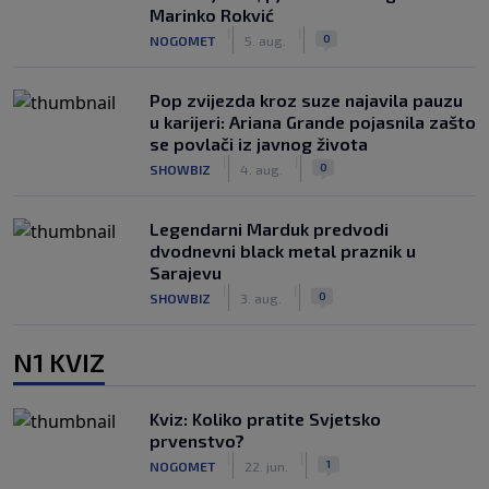
Marinko Rokvić
|
|
0
NOGOMET
5. aug.
Pop zvijezda kroz suze najavila pauzu
u karijeri: Ariana Grande pojasnila zašto
se povlači iz javnog života
|
|
0
SHOWBIZ
4. aug.
Legendarni Marduk predvodi
dvodnevni black metal praznik u
Sarajevu
|
|
0
SHOWBIZ
3. aug.
N1 KVIZ
Kviz: Koliko pratite Svjetsko
prvenstvo?
|
|
1
NOGOMET
22. jun.