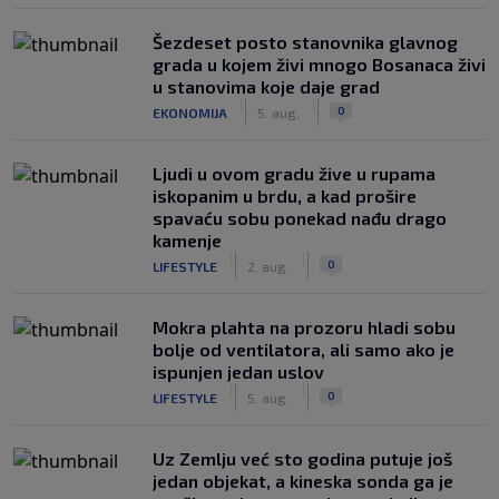
Šezdeset posto stanovnika glavnog
grada u kojem živi mnogo Bosanaca živi
u stanovima koje daje grad
|
|
0
EKONOMIJA
5. aug.
Ljudi u ovom gradu žive u rupama
iskopanim u brdu, a kad prošire
spavaću sobu ponekad nađu drago
kamenje
|
|
0
LIFESTYLE
2. aug.
Mokra plahta na prozoru hladi sobu
bolje od ventilatora, ali samo ako je
ispunjen jedan uslov
|
|
0
LIFESTYLE
5. aug.
Uz Zemlju već sto godina putuje još
jedan objekat, a kineska sonda ga je