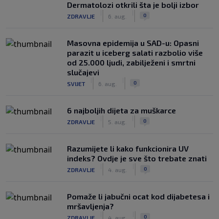
Dermatolozi otkrili šta je bolji izbor
|
|
0
ZDRAVLJE
6. aug.
Masovna epidemija u SAD-u: Opasni
parazit u iceberg salati razbolio više
od 25.000 ljudi, zabilježeni i smrtni
slučajevi
|
|
0
SVIJET
6. aug.
6 najboljih dijeta za muškarce
|
|
0
ZDRAVLJE
5. aug.
Razumijete li kako funkcionira UV
indeks? Ovdje je sve što trebate znati
|
|
0
ZDRAVLJE
4. aug.
Pomaže li jabučni ocat kod dijabetesa i
mršavljenja?
|
|
0
ZDRAVLJE
4. aug.