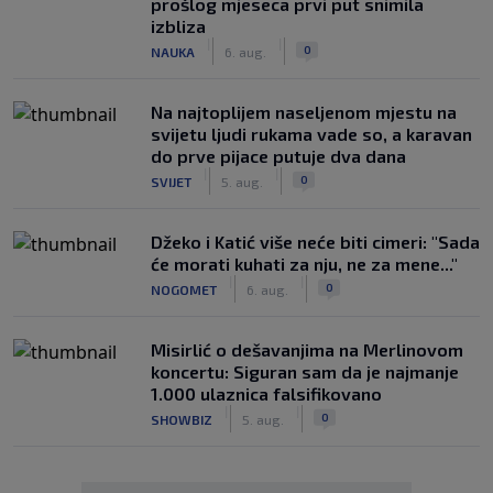
prošlog mjeseca prvi put snimila
izbliza
|
|
0
NAUKA
6. aug.
Na najtoplijem naseljenom mjestu na
svijetu ljudi rukama vade so, a karavan
do prve pijace putuje dva dana
|
|
0
SVIJET
5. aug.
Džeko i Katić više neće biti cimeri: "Sada
će morati kuhati za nju, ne za mene..."
|
|
0
NOGOMET
6. aug.
Misirlić o dešavanjima na Merlinovom
koncertu: Siguran sam da je najmanje
1.000 ulaznica falsifikovano
|
|
0
SHOWBIZ
5. aug.