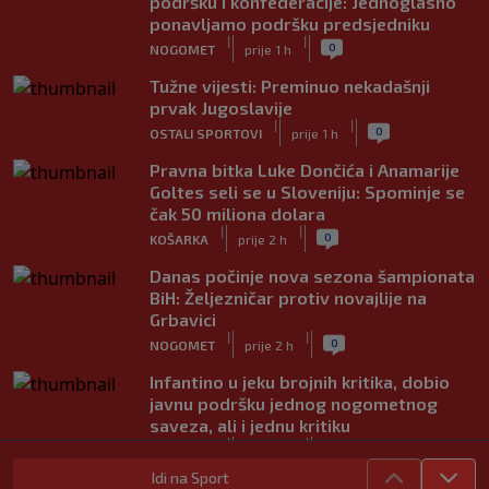
podršku i konfederacije: Jednoglasno
ponavljamo podršku predsjedniku
|
|
0
NOGOMET
prije 1 h
Tužne vijesti: Preminuo nekadašnji
prvak Jugoslavije
|
|
0
OSTALI SPORTOVI
prije 1 h
Pravna bitka Luke Dončića i Anamarije
Goltes seli se u Sloveniju: Spominje se
čak 50 miliona dolara
|
|
0
KOŠARKA
prije 2 h
Danas počinje nova sezona šampionata
BiH: Željezničar protiv novajlije na
Grbavici
|
|
0
NOGOMET
prije 2 h
Infantino u jeku brojnih kritika, dobio
javnu podršku jednog nogometnog
saveza, ali i jednu kritiku
|
|
0
NOGOMET
prije 3 h
Idi na Sport
Trafford postao treći najskuplji golman