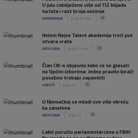
U julu zabilježeno više od 112 hiljada
turista i rast broja noćenja
|
|
0
EKONOMIJA
prije 37 min
Helem Nejse Talent akademija treći put
otvara vrata
|
|
0
NOVI DAN
prije 57 min
Član CIK-a objasnio kako će se glasati
na Općim izborima: Jedno pravilo birači
posebno trebaju zapamtiti
|
|
0
VIJESTI
prije 1 h
U Njemačkoj se mladi sve više okreću
ka zanatima
|
|
0
NOVI DAN
prije 1 h
Lakić poručio parlamentarcima u FBiH:
Ne igrajte se sa sudbinama rudara,