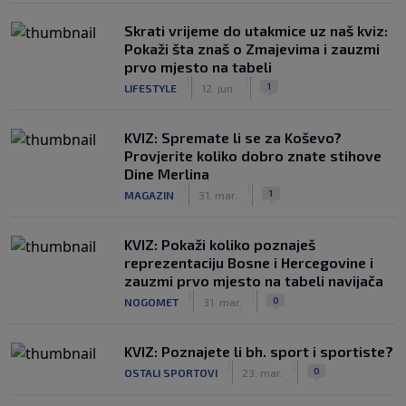
Skrati vrijeme do utakmice uz naš kviz:
Pokaži šta znaš o Zmajevima i zauzmi
prvo mjesto na tabeli
|
|
1
LIFESTYLE
12. jun.
KVIZ: Spremate li se za Koševo?
Provjerite koliko dobro znate stihove
Dine Merlina
|
|
1
MAGAZIN
31. mar.
KVIZ: Pokaži koliko poznaješ
reprezentaciju Bosne i Hercegovine i
zauzmi prvo mjesto na tabeli navijača
|
|
0
NOGOMET
31. mar.
KVIZ: Poznajete li bh. sport i sportiste?
|
|
0
OSTALI SPORTOVI
23. mar.