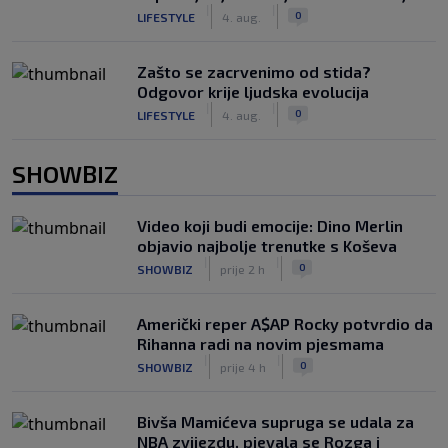
|
|
0
LIFESTYLE
4. aug.
Zašto se zacrvenimo od stida?
Odgovor krije ljudska evolucija
|
|
0
LIFESTYLE
4. aug.
SHOWBIZ
Video koji budi emocije: Dino Merlin
objavio najbolje trenutke s Koševa
|
|
0
SHOWBIZ
prije 2 h
Američki reper A$AP Rocky potvrdio da
Rihanna radi na novim pjesmama
|
|
0
SHOWBIZ
prije 4 h
Bivša Mamićeva supruga se udala za
NBA zvijezdu, pjevala se Rozga i