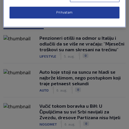
Prihvatam
NAJČITANIJE
Penzioneri otišli na odmor u Italiju i
odlučili da se više ne vraćaju: "Mjesečni
troškovi su nam skresani na trećinu"
|
|
0
LIFESTYLE
5. aug.
Auto koje stoji na suncu ne hladi se
najbrže klimom, nego postupkom koji
traje petnaest sekundi
|
|
0
AUTO
6. aug.
Vučić tokom boravka u BiH: U
Čipuljićima su svi Srbi navijali za
Zvezdu, dresove Partizana nisu htjeli
|
|
0
NOGOMET
6. aug.