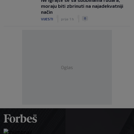
moraju biti zbrinuti na najadekvatniji
način
|
|
0
VIJESTI
prije 1 h
Oglas