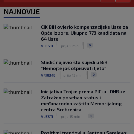
u historiji fudbala
NAJNOVIJE
|
|
0
NOGOMET
prije 3 h
Dan pobjede nad Englezima –
CIK BiH ovjerio kompenzacijske liste za
nacionalni dan fudbala u Argentini
Opće izbore: Ukupno 773 kandidata na
|
|
0
NOGOMET
prije 4 h
64 liste
|
|
0
VIJESTI
prije 9 min
Sladić najavio šta slijedi u BiH:
"Nemojte još otpisivati ljeto"
|
|
0
VRIJEME
prije 13 min
Inicijativa Trojke prema PIC-u i OHR-u:
Zatražen poseban status i
međunarodna zaštita Memorijalnog
centra Srebrenica
|
|
0
VIJESTI
prije 15 min
Pozitivni trendovi u Kantonu Sarajevo: