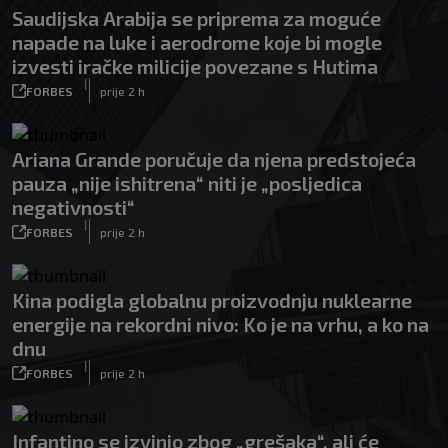
Saudijska Arabija se priprema za moguće
napade na luke i aerodrome koje bi mogle
izvesti iračke milicije povezane s Hutima
|
FORBES
prije 2 h
Ariana Grande poručuje da njena predstojeća
pauza „nije ishitrena“ niti je „posljedica
negativnosti“
|
FORBES
prije 2 h
Kina podigla globalnu proizvodnju nuklearne
energije na rekordni nivo: Ko je na vrhu, a ko na
dnu
|
FORBES
prije 2 h
Infantino se izvinio zbog „grešaka“, ali će