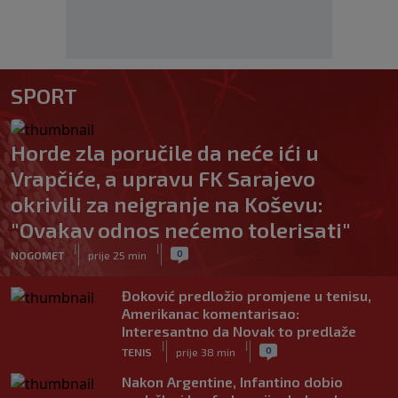
SPORT
Horde zla poručile da neće ići u
Vrapčiće, a upravu FK Sarajevo
okrivili za neigranje na Koševu:
"Ovakav odnos nećemo tolerisati"
|
|
0
NOGOMET
prije 25 min
Đoković predložio promjene u tenisu,
Amerikanac komentarisao:
Interesantno da Novak to predlaže
|
|
0
TENIS
prije 38 min
Nakon Argentine, Infantino dobio