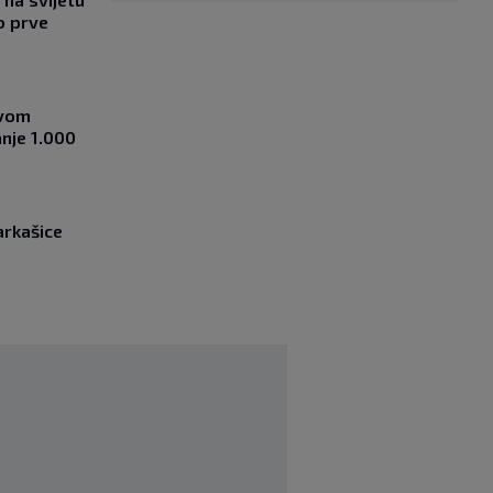
o prve
ovom
nje 1.000
arkašice