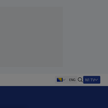
N1 TV
ENG