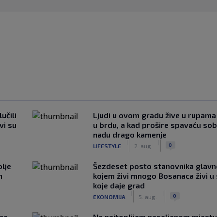
učili
Ljudi u ovom gradu žive u rupama
vi su
u brdu, a kad prošire spavaću so
nađu drago kamenje
|
|
0
LIFESTYLE
2. aug.
lje
Šezdeset posto stanovnika glavn
n
kojem živi mnogo Bosanaca živi u
koje daje grad
|
|
0
EKONOMIJA
5. aug.
 ne
Na najtoplijem naseljenom mjestu 