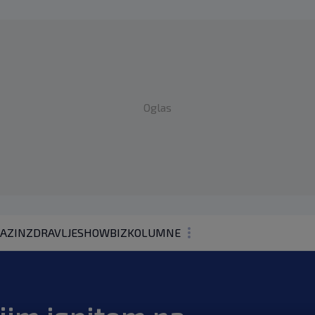
Oglas
AZIN
ZDRAVLJE
SHOWBIZ
KOLUMNE
PODCAST