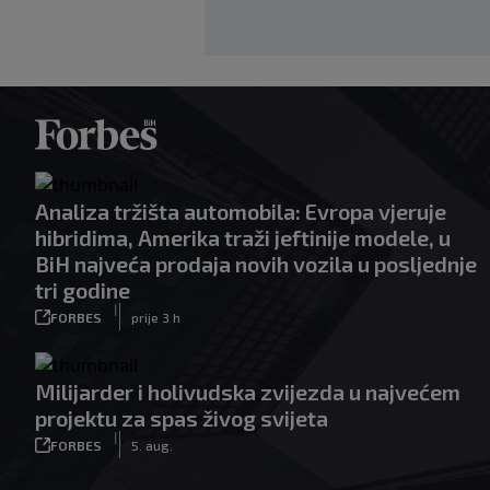
Analiza tržišta automobila: Evropa vjeruje
hibridima, Amerika traži jeftinije modele, u
BiH najveća prodaja novih vozila u posljednje
tri godine
|
FORBES
prije 3 h
Milijarder i holivudska zvijezda u najvećem
projektu za spas živog svijeta
|
FORBES
5. aug.