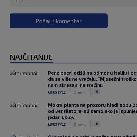
Pošalji komentar
NAJČITANIJE
Penzioneri otišli na odmor u Italiju i odl
da se više ne vraćaju: "Mjesečni troško
nam skresani na trećinu"
|
|
0
LIFESTYLE
5. aug.
Mokra plahta na prozoru hladi sobu bo
od ventilatora, ali samo ako je ispunje
jedan uslov
|
|
0
LIFESTYLE
5. aug.
Ornitologinja otkrila zašto sove nikad