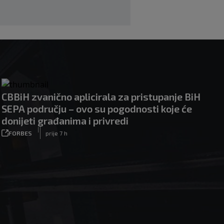
CBBiH zvanično aplicirala za pristupanje BiH
SEPA području – ovo su pogodnosti koje će
donijeti građanima i privredi
|
FORBES
prije 7 h