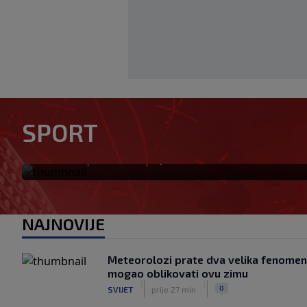
UŽIVO | Borac - Vitebsk:
UŽIVO
SPORT
nakon 45 minuta vodi 1:0
|
|
0
NOGOMET
prije 5 min
NAJNOVIJE
Meteorolozi prate dva velika fenomena
mogao oblikovati ovu zimu
|
|
0
SVIJET
prije 27 min