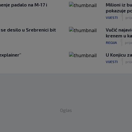
enje padalo na M-17 i
Milioni iz b
pokazuje p
|
VIJESTI
prij
e desilo u Srebrenici bit
Vučić najavi
krenem u k
|
REGIJA
prij
explainer"
U Konjicu za
|
VIJESTI
prij
Oglas