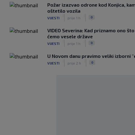
Požar izazvao odrone kod Konjica, kam
oštetilo vozila
|
|
0
VIJESTI
prije 1 h
VIDEO Severina: Kad priznamo ono što s
ćemo vesele države
|
|
0
VIJESTI
prije 1 h
U Novom danu pravimo veliki izborni "
|
|
0
VIJESTI
prije 2 h