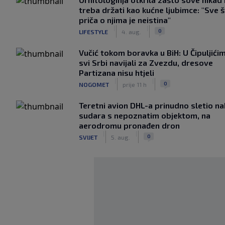
treba držati kao kućne ljubimce: "Sve 
priča o njima je neistina"
|
|
0
LIFESTYLE
4. aug.
Vučić tokom boravka u BiH: U Čipuljići
svi Srbi navijali za Zvezdu, dresove
Partizana nisu htjeli
|
|
0
NOGOMET
prije 11 h
Teretni avion DHL-a prinudno sletio n
sudara s nepoznatim objektom, na
aerodromu pronađen dron
|
|
0
SVIJET
5. aug.