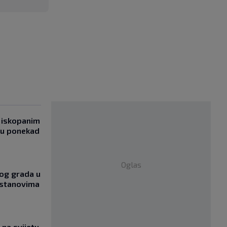
 iskopanim
bu ponekad
Oglas
og grada u
 stanovima
na svijetu