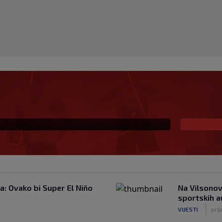
 Poluvrijeme, Borac
: Ovako bi Super El Niño
Na Vilsonov
sportskih 
|
VIJESTI
pri