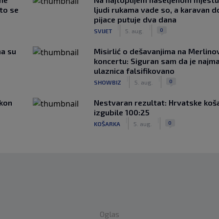
što se
ljudi rukama vade so, a karavan d
pijace putuje dva dana
|
|
0
SVIJET
5. aug.
ma su
Misirlić o dešavanjima na Merlin
koncertu: Siguran sam da je najma
ulaznica falsifikovano
|
|
0
SHOWBIZ
5. aug.
akon
Nestvaran rezultat: Hrvatske koš
izgubile 100:25
|
|
0
KOŠARKA
5. aug.
Oglas