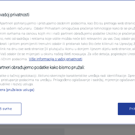
jim ispitom na
N1 SPECIJAL
od pritiskom nakon
FENOMENI
vašoj privatnosti
3
partneri pohranjujemo i pristupamo osobnim podacima, kao što su pretraga web stranica 
NEISTRAŽENO
ri, na vašem računaru . Odabir Prihvatam omogućava praćenje tehnologije kako bi se pruž
anim svrhama na osnovu kojih mi i naši partneri obrađujemo podatke Ukoliko je praćenj
 neki od sadržaja i reklama koje vidite možda neće biti relevantni za vas. Ovaj odabir p
VIRALNO
ati i pritom promijeniti trenutni odabir ili pristanak tako što ćete kliknuti na Upravljaj 
0
komentara
ink na dnu ove web stranice [ili plutajuću ikonu u donjem lijevom dijelu web stranice, a
FOTO
. Vaš odabir će se mijenjati u okviru našeg Wеб локација. Za više detalja, pogledajte Ure
s ličnim podacima.
Više informacija o vašoj privatnosti
PROMO
partneri obrađujemo podatke kako bismo pružali:
atke o tačnoj geolokaciji. Aktivno skenirajte karakteristike uređaja radi identifikacije. Sp
VIDEO
li pristupanje podacima na uređaju. Prilagođeno oglašavanje i sadržaj, mjerenje oglašavanj
publike i razvoj usluga.
era (pružalaca usluga)
entacije Bosne i Hercegovine i Švicarske u četvrt
 presudan značaj u borbi za plasman u osminu fina
ži svrhe
Pr