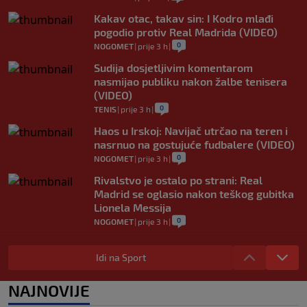
Kakav otac, takav sin: I Kodro mlađi
pogodio protiv Real Madrida (VIDEO)
0
NOGOMET
|
prije 3 h
|
Sudija dosjetljivim komentarom
nasmijao publiku nakon žalbe tenisera
(VIDEO)
0
TENIS
|
prije 3 h
|
Haos u Irskoj: Navijač utrčao na teren i
nasrnuo na gostujuće fudbalere (VIDEO)
0
NOGOMET
|
prije 3 h
|
Rivalstvo je ostalo po strani: Real
Madrid se oglasio nakon teškog gubitka
Lionela Messija
0
NOGOMET
|
prije 3 h
|
WNBA igračice odgovorile Kanteru
nakon provokacije: "Nećemo biti politički
Idi na Sport
pijuni"
0
KOŠARKA
|
prije 4 h
|
NAJNOVIJE
Infantino nekada poručivao: "Novac