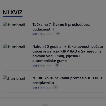
N1 KVIZ
Tačka na 7: Živimo li prošlost bez
budućnosti ?
0
VIJESTI
|
prije 11 h
|
Nakon 30 godina i kritika javnosti počelo
čišćenje garaža KJKP RAD u Sarajevu: Iz
odvoda vadili mulj, pijesak i
automobilske gume
0
VIJESTI
|
prije 7 h
|
N1 BiH YouTube kanal premašio 100.000
pretplatnika
0
VIJESTI
|
6. aug.
|