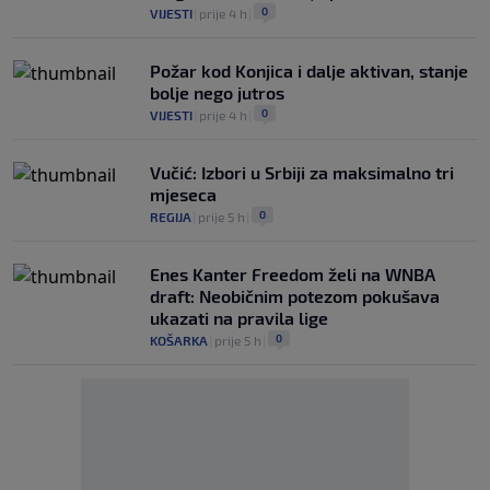
0
VIJESTI
|
prije 4 h
|
Požar kod Konjica i dalje aktivan, stanje
bolje nego jutros
0
VIJESTI
|
prije 4 h
|
Vučić: Izbori u Srbiji za maksimalno tri
mjeseca
0
REGIJA
|
prije 5 h
|
Enes Kanter Freedom želi na WNBA
draft: Neobičnim potezom pokušava
ukazati na pravila lige
0
KOŠARKA
|
prije 5 h
|