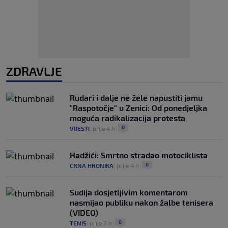
ZDRAVLJE
Rudari i dalje ne žele napustiti jamu
"Raspotočje" u Zenici: Od ponedjeljka
moguća radikalizacija protesta
0
VIJESTI
|
prije 4 h
|
Hadžići: Smrtno stradao motociklista
0
CRNA HRONIKA
|
prije 4 h
|
Sudija dosjetljivim komentarom
nasmijao publiku nakon žalbe tenisera
(VIDEO)
0
TENIS
|
prije 3 h
|