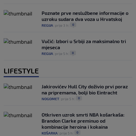
Poznate prve neslužbene informacije o
uzroku sudara dva voza u Hrvatskoj
0
REGIJA
|
prije 3 h
|
Vučić: Izbori u Srbiji za maksimalno tri
mjeseca
0
REGIJA
|
prije 5 h
|
LIFESTYLE
Jakirovićev Hull City doživio prvi poraz
na pripremama, bolji bio Eintracht
0
NOGOMET
|
prije 5 h
|
Otkriven uzrok smrti NBA košarkaša:
Brandon Clarke preminuo od
kombinacije heroina i kokaina
0
KOŠARKA
|
prije 5 h
|