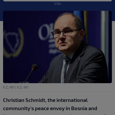
Više
F.Z./N1
|
F.Z./N1
Christian Schmidt, the international
community's peace envoy in Bosnia and