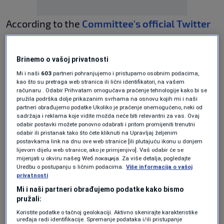
According to the
Committee's official Twitter
account
, the talks will focus on the EU reform
path, following the candidate status that
Brinemo o vašoj privatnosti
Bosnia and Herzegovina was officially granted
Mi i naši
603
partneri pohranjujemo i pristupamo osobnim podacima,
kao što su pretraga web stranica ili lični identifikatori, na vašem
in late December.
računaru . Odabir Prihvatam omogućava praćenje tehnologije kako bi se
pružila podrška dolje prikazanim svrhama na osnovu kojih mi i naši
partneri obrađujemo podatke Ukoliko je praćenje onemogućeno, neki od
sadržaja i reklama koje vidite možda neće biti relevantni za vas. Ovaj
David McAllister, the Committee Chair, said on
odabir postavki možete ponovno odabrati i pritom promijeniti trenutni
odabir ili pristanak tako što ćete kliknuti na Upravljaj željenim
this occasion that “genuine reconciliation and
postavkama link na dnu ove web stranice [ili plutajuću ikonu u donjem
democratic transition are key to sustainable
lijevom dijelu web stranice, ako je primjenjivo]. Vaš odabir će se
mijenjati u okviru našeg Wеб локација. Za više detalja, pogledajte
progress.”
Uredbu o postupanju s ličnim podacima.
Više informacija o vašoj
privatnosti
Mi i naši partneri obrađujemo podatke kako bismo
A group of MEPs earlier asked that Schmidt
pružali:
Koristite podatke o tačnoj geolokaciji. Aktivno skenirajte karakteristike
explains to the Committee his decision to
uređaja radi identifikacije. Spremanje podataka i/ili pristupanje