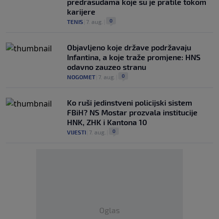
predrasudama koje su je pratile tokom
karijere
0
TENIS
|
7. aug.
|
Objavljeno koje države podržavaju
Infantina, a koje traže promjene: HNS
odavno zauzeo stranu
0
NOGOMET
|
7. aug.
|
Ko ruši jedinstveni policijski sistem
FBiH? NS Mostar prozvala institucije
HNK, ZHK i Kantona 10
0
VIJESTI
|
7. aug.
|
Oglas