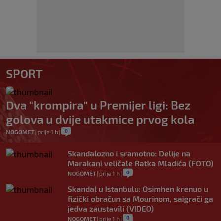
SPORT
Dva "krompira" u Premijer ligi: Bez
golova u dvije utakmice prvog kola
0
NOGOMET
|
prije 1 h
|
Skandalozno i sramotno: Delije na
Marakani veličale Ratka Mladića (FOTO)
0
NOGOMET
|
prije 1 h
|
Skandal u Istanbulu: Osimhen krenuo u
fizički obračun sa Mourinom, saigrači ga
jedva zaustavili (VIDEO)
0
NOGOMET
|
prije 1 h
|