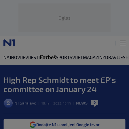
Oglas
NAJNOVIJE
VIJESTI
SPORT
SVIJET
MAGAZIN
ZDRAVLJE
SH
High Rep Schmidt to meet EP's
committee on January 24
0
N1 Sarajevo
NEWS
|
18. jan. 2023. 18:14
|
|
Dodajte N1 u omiljeni Google izvor