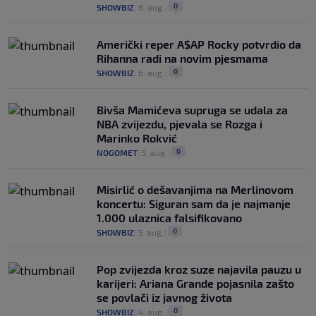
0
SHOWBIZ
|
6. aug.
|
Američki reper A$AP Rocky potvrdio da
Rihanna radi na novim pjesmama
0
SHOWBIZ
|
6. aug.
|
Bivša Mamićeva supruga se udala za
NBA zvijezdu, pjevala se Rozga i
Marinko Rokvić
0
NOGOMET
|
5. aug.
|
Misirlić o dešavanjima na Merlinovom
koncertu: Siguran sam da je najmanje
1.000 ulaznica falsifikovano
0
SHOWBIZ
|
5. aug.
|
Pop zvijezda kroz suze najavila pauzu u
karijeri: Ariana Grande pojasnila zašto
se povlači iz javnog života
0
SHOWBIZ
|
4. aug.
|