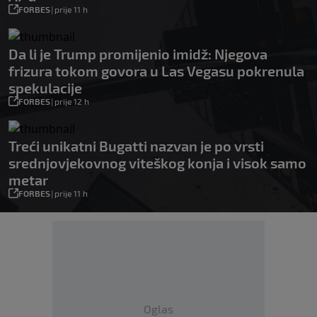
FORBES
|
prije 11 h
Da li je Trump promijenio imidž: Njegova
frizura tokom govora u Las Vegasu pokrenula
spekulacije
FORBES
|
prije 12 h
Treći unikatni Bugatti nazvan je po vrsti
srednjovjekovnog viteškog konja i visok samo
metar
FORBES
|
prije 11 h
Oglas