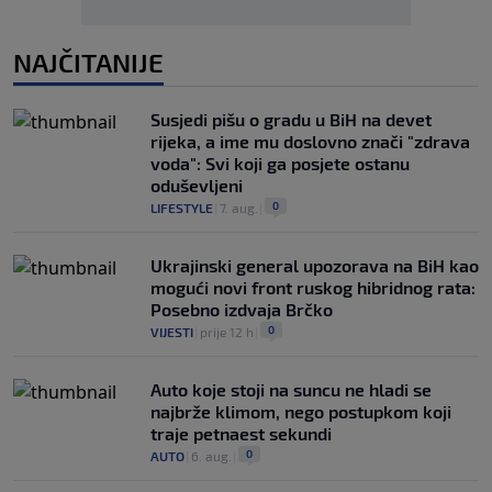
NAJČITANIJE
Susjedi pišu o gradu u BiH na devet
rijeka, a ime mu doslovno znači "zdrava
voda": Svi koji ga posjete ostanu
oduševljeni
0
LIFESTYLE
|
7. aug.
|
Ukrajinski general upozorava na BiH kao
mogući novi front ruskog hibridnog rata:
Posebno izdvaja Brčko
0
VIJESTI
|
prije 12 h
|
Auto koje stoji na suncu ne hladi se
najbrže klimom, nego postupkom koji
traje petnaest sekundi
0
AUTO
|
6. aug.
|