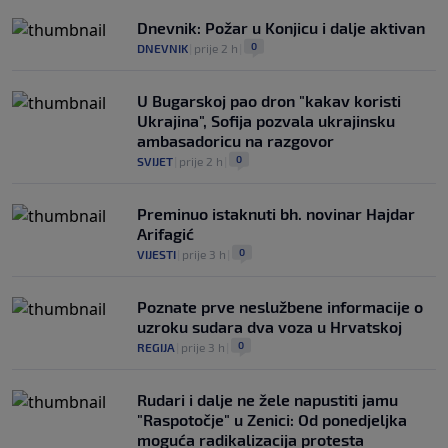
FIFA-e je vaš novac", danas se suočava s
Dnevnik: Požar u Konjicu i dalje aktivan
najvećom krizom
0
DNEVNIK
|
prije 2 h
|
0
NOGOMET
|
prije 5 h
|
U Bugarskoj pao dron "kakav koristi
Ukrajina", Sofija pozvala ukrajinsku
ambasadoricu na razgovor
0
SVIJET
|
prije 2 h
|
Preminuo istaknuti bh. novinar Hajdar
Arifagić
0
VIJESTI
|
prije 3 h
|
Poznate prve neslužbene informacije o
uzroku sudara dva voza u Hrvatskoj
0
REGIJA
|
prije 3 h
|
Rudari i dalje ne žele napustiti jamu
"Raspotočje" u Zenici: Od ponedjeljka
moguća radikalizacija protesta