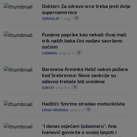
Doktori: Za zdravo srce treba jesti dvije
supernamirnice
0
ZDRAVLJE
|
7. aug.
|
Punjene paprike kao nekad: Ovaj mali
trik naših baka čini nadjev savršeno
sočnim
0
COOKING
|
prije 12 h
|
Baronesa Arminka Helić nakon požara
kod Srebrenice: Nove sankcije su
odavno trebale biti uvedene
0
VIJESTI
|
prije 11 h
|
Hadžići: Smrtno stradao motociklista
0
CRNA HRONIKA
|
prije 4 h
|
"I danas osjećam ljubomoru": Ana
Ivanović govorila o svojoj ljepoti i