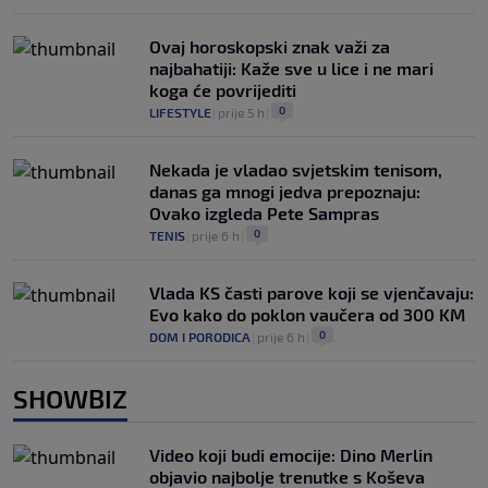
Ovaj horoskopski znak važi za
najbahatiji: Kaže sve u lice i ne mari
koga će povrijediti
0
LIFESTYLE
|
prije 5 h
|
Nekada je vladao svjetskim tenisom,
danas ga mnogi jedva prepoznaju:
Ovako izgleda Pete Sampras
0
TENIS
|
prije 6 h
|
Vlada KS časti parove koji se vjenčavaju:
Evo kako do poklon vaučera od 300 KM
0
DOM I PORODICA
|
prije 6 h
|
SHOWBIZ
Video koji budi emocije: Dino Merlin
objavio najbolje trenutke s Koševa