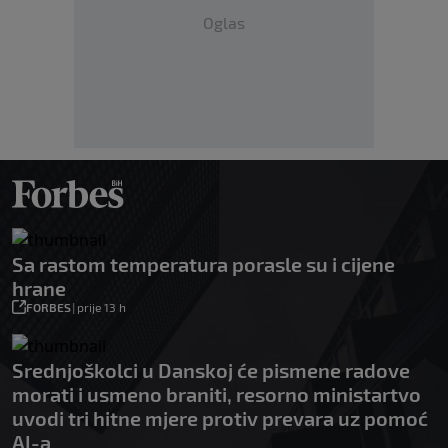
Oglas
Sa rastom temperatura porasle su i cijene
hrane
FORBES
|
prije 13 h
Srednjoškolci u Danskoj će pismene radove
morati i usmeno braniti, resorno ministartvo
uvodi tri hitne mjere protiv prevara uz pomoć
AI-a