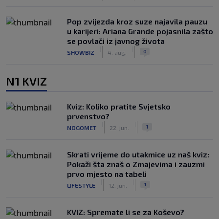
Pop zvijezda kroz suze najavila pauzu
u karijeri: Ariana Grande pojasnila zašto
se povlači iz javnog života
|
|
0
SHOWBIZ
4. aug.
N1 KVIZ
Kviz: Koliko pratite Svjetsko
prvenstvo?
|
|
1
NOGOMET
22. jun.
Skrati vrijeme do utakmice uz naš kviz:
Pokaži šta znaš o Zmajevima i zauzmi
prvo mjesto na tabeli
|
|
1
LIFESTYLE
12. jun.
KVIZ: Spremate li se za Koševo?