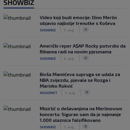
SHOWBIZ
Video koji budi emocije: Dino Merlin
objavio najbolje trenutke s Koševa
|
|
0
SHOWBIZ
6. aug.
Američki reper A$AP Rocky potvrdio da
Rihanna radi na novim pjesmama
|
|
0
SHOWBIZ
6. aug.
Bivša Mamićeva supruga se udala za
NBA zvijezdu, pjevala se Rozga i
Marinko Rokvić
|
|
0
NOGOMET
5. aug.
Misirlić o dešavanjima na Merlinovom
koncertu: Siguran sam da je najmanje
1.000 ulaznica falsifikovano
|
|
0
SHOWBIZ
5. aug.