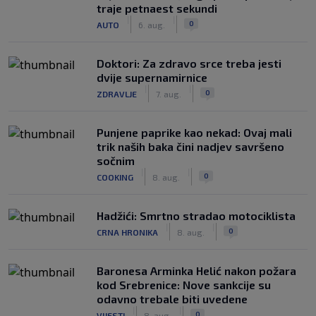
traje petnaest sekundi
|
|
0
AUTO
6. aug.
Doktori: Za zdravo srce treba jesti
dvije supernamirnice
|
|
0
ZDRAVLJE
7. aug.
Punjene paprike kao nekad: Ovaj mali
trik naših baka čini nadjev savršeno
sočnim
|
|
0
COOKING
8. aug.
Hadžići: Smrtno stradao motociklista
|
|
0
CRNA HRONIKA
8. aug.
Baronesa Arminka Helić nakon požara
kod Srebrenice: Nove sankcije su
odavno trebale biti uvedene
|
|
0
VIJESTI
8. aug.