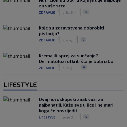
za vaše srce
|
|
0
ZDRAVLJE
prije 8 h
Koje su zdravstvene dobrobiti
pistacija?
|
|
0
ZDRAVLJE
7. aug.
Krema ili sprej za sunčanje?
Dermatolozi otkrili šta je bolji izbor
|
|
0
ZDRAVLJE
6. aug.
LIFESTYLE
Ovaj horoskopski znak važi za
najbahatiji: Kaže sve u lice i ne mari
koga će povrijediti
|
|
0
LIFESTYLE
prije 3 h