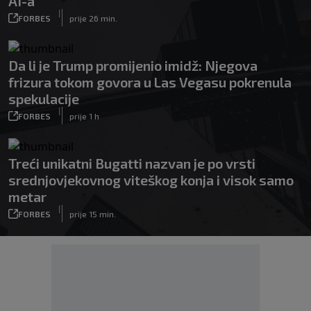
AI-a
|
FORBES
prije 26 min.
Da li je Trump promijenio imidž: Njegova
frizura tokom govora u Las Vegasu pokrenula
spekulacije
|
FORBES
prije 1 h
Treći unikatni Bugatti nazvan je po vrsti
srednjovjekovnog viteškog konja i visok samo
metar
|
FORBES
prije 15 min.