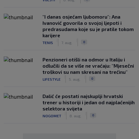
"I danas osjećam ljubomoru": Ana
Ivanović govorila o svojoj ljepoti i
predrasudama koje su je pratile tokom
karijere
|
|
0
TENIS
7. aug.
Penzioneri otišli na odmor u Italiju i
odlučili da se više ne vraćaju: "Mjesečni
troškovi su nam skresani na trećinu"
|
|
0
LIFESTYLE
5. aug.
Dalić će postati najskuplji hrvatski
trener u historiji i jedan od najplaćenijih
selektora svijeta
|
|
0
NOGOMET
8. aug.