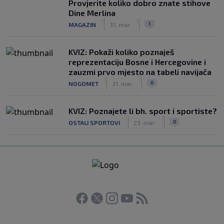
Provjerite koliko dobro znate stihove
Dine Merlina
|
|
1
MAGAZIN
31. mar.
KVIZ: Pokaži koliko poznaješ
reprezentaciju Bosne i Hercegovine i
zauzmi prvo mjesto na tabeli navijača
|
|
0
NOGOMET
31. mar.
KVIZ: Poznajete li bh. sport i sportiste?
|
|
0
OSTALI SPORTOVI
23. mar.