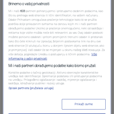
Brinemo o vašoj privatnosti
Mi i naši
603
partneri pohranjujemo i pristupamo osobnim podacima, kao
što su pretraga web stranica ili lični identifikatori, na vašem računaru .
Odabir Prihvatam omogućava praćenje tehnologije kako bi se pružila
podrška dolje prikazanim svrhama na osnovu kojih mi i naši partneri
obrađujemo podatke Ukoliko je praćenje onemogućeno, neki od sadržaja i
reklama koje vidite možda neće biti relevantni za vas. Ovaj odabir postavki
možete ponovno odabrati i pritom promijeniti trenutni odabir ili pristanak
Oglas
tako što ćete kliknuti na Upravljaj željenim postavkama link na dnu ove
web stranice [ili plutajuću ikonu u donjem lijevom dijelu web stranice, ako
je primjenjivo]. Vaš odabir će se mijenjati u okviru našeg Wеб локација. Za
više detalja, pogledajte Uredbu o postupanju s ličnim podacima.
Više
informacija o vašoj privatnosti
Mi i naši partneri obrađujemo podatke kako bismo pružali:
Koristite podatke o tačnoj geolokaciji. Aktivno skenirajte karakteristike
uređaja radi identifikacije. Spremanje podataka i/ili pristupanje podacima
na uređaju. Prilagođeno oglašavanje i sadržaj, mjerenje oglašavanja i
sadržaja, istraživanje publike i razvoj usluga.
Spisak partnera (pružalaca usluga)
Oglas
Prikaži svrhe