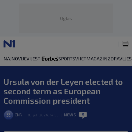
Oglas
NAJNOVIJE
VIJESTI
SPORT
SVIJET
MAGAZIN
ZDRAVLJE
Ursula von der Leyen elected to
second term as European
Commission president
0
CNN
NEWS
|
18. jul. 2024. 14:53
|
|