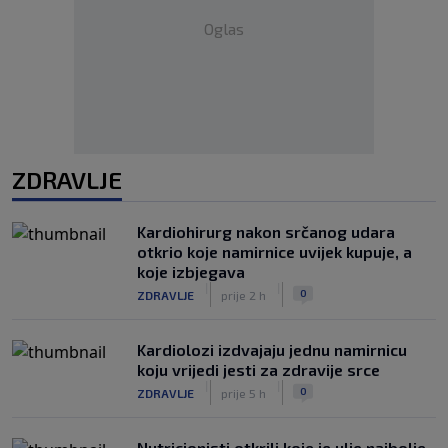
Oglas
ZDRAVLJE
Kardiohirurg nakon srčanog udara
otkrio koje namirnice uvijek kupuje, a
koje izbjegava
|
|
0
ZDRAVLJE
prije 2 h
Kardiolozi izdvajaju jednu namirnicu
koju vrijedi jesti za zdravije srce
|
|
0
ZDRAVLJE
prije 5 h
Nutricionisti otkrili koje je ulje najbolje