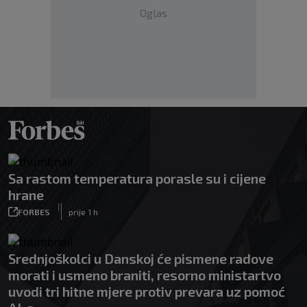
Oglas
Sa rastom temperatura porasle su i cijene
hrane
|
FORBES
prije 1 h
Srednjoškolci u Danskoj će pismene radove
morati i usmeno braniti, resorno ministartvo
uvodi tri hitne mjere protiv prevara uz pomoć