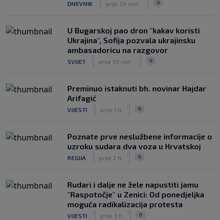
0
DNEVNIK
prije 24 min.
Infantino nekada poručivao: "Novac
FIFA-e je vaš novac", danas se suočava
s najvećom krizom
U Bugarskoj pao dron "kakav koristi
|
|
0
NOGOMET
prije 3 h
Ukrajina", Sofija pozvala ukrajinsku
ambasadoricu na razgovor
|
|
0
SVIJET
prije 59 min.
Preminuo istaknuti bh. novinar Hajdar
Arifagić
|
|
0
VIJESTI
prije 1 h
Poznate prve neslužbene informacije o
uzroku sudara dva voza u Hrvatskoj
|
|
0
REGIJA
prije 2 h
Rudari i dalje ne žele napustiti jamu
"Raspotočje" u Zenici: Od ponedjeljka
moguća radikalizacija protesta
|
|
0
VIJESTI
prije 3 h