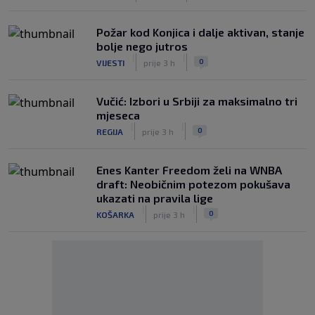
Požar kod Konjica i dalje aktivan, stanje
bolje nego jutros
|
|
0
VIJESTI
prije 3 h
Vučić: Izbori u Srbiji za maksimalno tri
mjeseca
|
|
0
REGIJA
prije 3 h
Enes Kanter Freedom želi na WNBA
draft: Neobičnim potezom pokušava
ukazati na pravila lige
|
|
0
KOŠARKA
prije 3 h