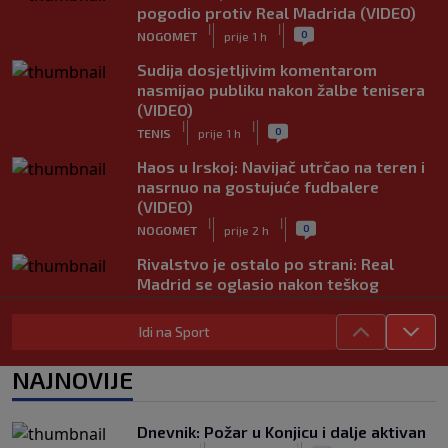
pogodio protiv Real Madrida (VIDEO)
|
|
0
NOGOMET
prije 1 h
Sudija dosjetljivim komentarom
nasmijao publiku nakon žalbe tenisera
(VIDEO)
|
|
0
TENIS
prije 1 h
Haos u Irskoj: Navijač utrčao na teren i
nasrnuo na gostujuće fudbalere
(VIDEO)
|
|
0
NOGOMET
prije 2 h
Rivalstvo je ostalo po strani: Real
Madrid se oglasio nakon teškog
gubitka Lionela Messija
|
|
0
NOGOMET
prije 2 h
Idi na Sport
WNBA igračice odgovorile Kanteru
NAJNOVIJE
nakon provokacije: "Nećemo biti
politički pijuni"
|
|
0
KOŠARKA
prije 2 h
Dnevnik: Požar u Konjicu i dalje aktivan
|
|