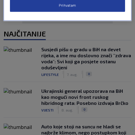
Prihvatam
NAJČITANIJE
Susjedi pišu o gradu u BiH na devet
rijeka, a ime mu doslovno znači "zdrava
voda": Svi koji ga posjete ostanu
oduševljeni
|
|
0
LIFESTYLE
7. aug.
Ukrajinski general upozorava na BiH
kao mogući novi front ruskog
hibridnog rata: Posebno izdvaja Brčko
|
|
0
VIJESTI
8. aug.
Auto koje stoji na suncu ne hladi se
najbrže klimom, nego postupkom koji