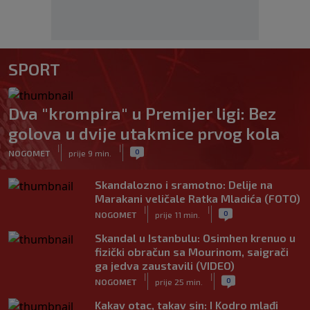
SPORT
Dva "krompira" u Premijer ligi: Bez
golova u dvije utakmice prvog kola
|
|
0
NOGOMET
prije 9 min.
Skandalozno i sramotno: Delije na
Marakani veličale Ratka Mladića (FOTO)
|
|
0
NOGOMET
prije 11 min.
Skandal u Istanbulu: Osimhen krenuo u
fizički obračun sa Mourinom, saigrači
ga jedva zaustavili (VIDEO)
|
|
0
NOGOMET
prije 25 min.
Kakav otac, takav sin: I Kodro mlađi