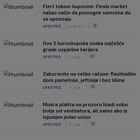
Flert tokom kupovine: Finski market
našao način da pomogne samcima da
se upoznaju
|
|
0
LIFESTYLE
prije 6 h
Ova 3 horoskopska znaka najčešće
grade uspješne karijere
|
|
0
LIFESTYLE
7. aug.
Zaboravite na velike račune: Rashladite
dom pametnije, jeftinije i bez klime
|
|
0
LIFESTYLE
5. aug.
Mokra plahta na prozoru hladi sobu
bolje od ventilatora, ali samo ako je
ispunjen jedan uslov
|
|
0
LIFESTYLE
5. aug.