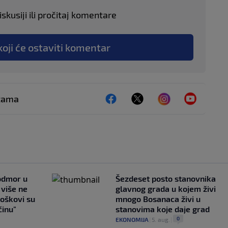
skusiji ili pročitaj komentare
koji će ostaviti komentar
ežama
 odmor u
Šezdeset posto stanovnika
e više ne
glavnog grada u kojem živi
roškovi su
mnogo Bosanaca živi u
ćinu"
stanovima koje daje grad
0
EKONOMIJA
|
5. aug.
|