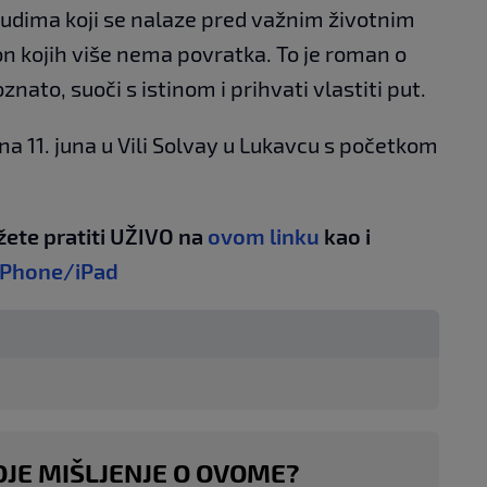
judima koji se nalaze pred važnim životnim
n kojih više nema povratka. To je roman o
nato, suoči s istinom i prihvati vlastiti put.
a 11. juna u Vili Solvay u Lukavcu s početkom
žete pratiti UŽIVO na
ovom linku
kao i
iPhone/iPad
OJE MIŠLJENJE O OVOME?