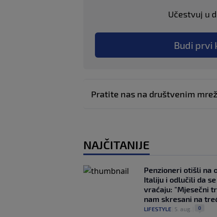
Učestvuj u di
Budi prvi 
Pratite nas na društvenim mr
NAJČITANIJE
Penzioneri otišli na
Italiju i odlučili da s
vraćaju: "Mjesečni t
nam skresani na tre
0
LIFESTYLE
|
5. aug.
|