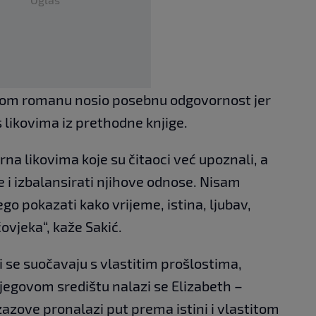
novom romanu nosio posebnu odgovornost jer
 s likovima iz prethodne knjige.
erna likovima koje su čitaoci već upoznali, a
 i izbalansirati njihove odnose. Nisam
ego pokazati kako vrijeme, istina, ljubav,
čovjeka“, kaže Sakić.
i se suočavaju s vlastitim prošlostima,
jegovom središtu nalazi se Elizabeth –
zazove pronalazi put prema istini i vlastitom