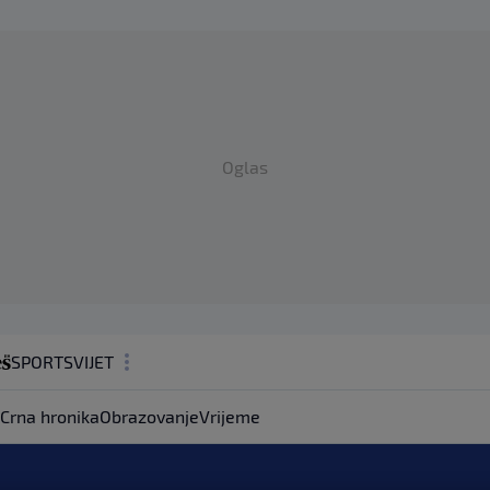
Oglas
SPORT
SVIJET
MAGAZIN
Crna hronika
Obrazovanje
Vrijeme
ZDRAVLJE