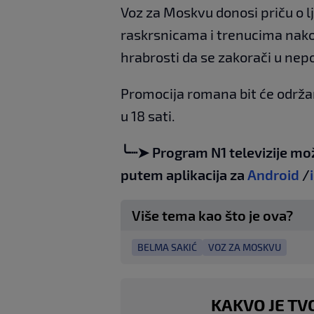
Voz za Moskvu donosi priču o l
raskrsnicama i trenucima nako
hrabrosti da se zakorači u nepoz
Promocija romana bit će održan
u 18 sati.
╰┈➤ Program N1 televizije mo
putem aplikacija za
Android
/
Više tema kao što je ova?
BELMA SAKIĆ
VOZ ZA MOSKVU
KAKVO JE TV