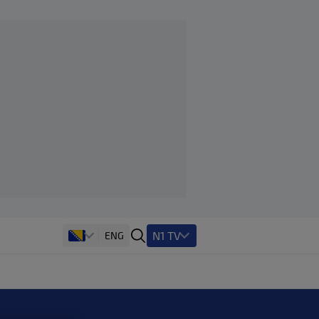
N1 TV
ENG