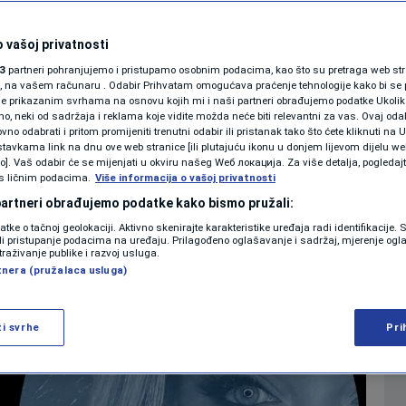
redstavlja roman
SHOWBIZ
KOLUMNE
 vašoj privatnosti
 – priču o istini,
3
partneri pohranjujemo i pristupamo osobnim podacima, kao što su pretraga web stran
ori, na vašem računaru . Odabir Prihvatam omogućava praćenje tehnologije kako bi se 
nim izborima
je prikazanim svrhama na osnovu kojih mi i naši partneri obrađujemo podatke Ukoliko
 neki od sadržaja i reklama koje vidite možda neće biti relevantni za vas. Ovaj odab
PODCAST
no odabrati i pritom promijeniti trenutni odabir ili pristanak tako što ćete kliknuti na U
tavkama link na dnu ove web stranice [ili plutajuću ikonu u donjem lijevom dijelu we
0
KULTURA
komentara
|
|
N1 SPECIJAL
vo]. Vaš odabir će se mijenjati u okviru našeg Wеб локација. Za više detalja, pogledaj
s ličnim podacima.
Više informacija o vašoj privatnosti
FENOMENI
 partneri obrađujemo podatke kako bismo pružali:
Više
datke o tačnoj geolokaciji. Aktivno skenirajte karakteristike uređaja radi identifikacije.
NEISTRAŽENO
ili pristupanje podacima na uređaju. Prilagođeno oglašavanje i sadržaj, mjerenje ogl
traživanje publike i razvoj usluga.
tnera (pružalaca usluga)
VIRALNO
FOTO
ži svrhe
Pri
PROMO
VIDEO