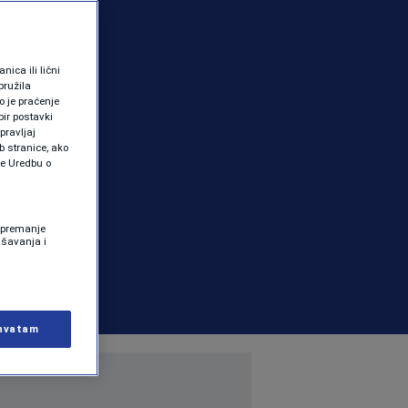
ica ili lični
pružila
 je praćenje
ir postavki
pravljaj
b stranice, ako
te Uredbu o
 Spremanje
ašavanja i
hvatam