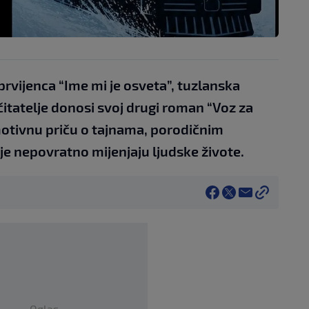
vijenca “Ime mi je osveta”, tuzlanska
čitatelje donosi svoj drugi roman “Voz za
motivnu priču o tajnama, porodičnim
je nepovratno mijenjaju ljudske živote.
Oglas