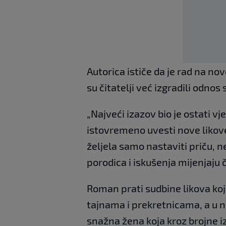
Autorica ističe da je rad na 
su čitatelji već izgradili odnos
„Najveći izazov bio je ostati vj
istovremeno uvesti nove likove
željela samo nastaviti priču, n
porodica i iskušenja mijenjaju 
Roman prati sudbine likova koj
tajnama i prekretnicama, a u n
snažna žena koja kroz brojne i