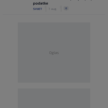
podatke
|
|
0
SVIJET
7. aug.
Oglas