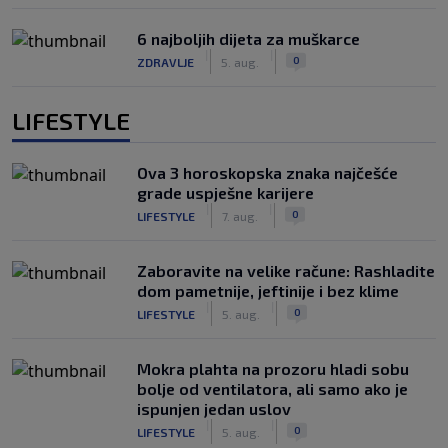
6 najboljih dijeta za muškarce
|
|
0
ZDRAVLJE
5. aug.
LIFESTYLE
Ova 3 horoskopska znaka najčešće
grade uspješne karijere
|
|
0
LIFESTYLE
7. aug.
Zaboravite na velike račune: Rashladite
dom pametnije, jeftinije i bez klime
|
|
0
LIFESTYLE
5. aug.
Mokra plahta na prozoru hladi sobu
bolje od ventilatora, ali samo ako je
ispunjen jedan uslov
|
|
0
LIFESTYLE
5. aug.