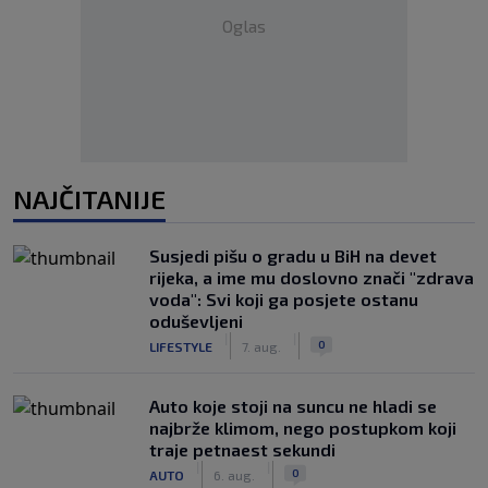
Oglas
NAJČITANIJE
Susjedi pišu o gradu u BiH na devet
rijeka, a ime mu doslovno znači "zdrava
voda": Svi koji ga posjete ostanu
oduševljeni
|
|
0
LIFESTYLE
7. aug.
Auto koje stoji na suncu ne hladi se
najbrže klimom, nego postupkom koji
traje petnaest sekundi
|
|
0
AUTO
6. aug.