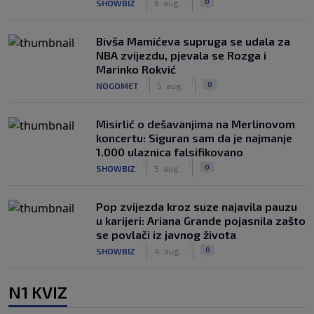
0
SHOWBIZ
6. aug.
Bivša Mamićeva supruga se udala za
NBA zvijezdu, pjevala se Rozga i
Marinko Rokvić
|
|
0
NOGOMET
5. aug.
Misirlić o dešavanjima na Merlinovom
koncertu: Siguran sam da je najmanje
1.000 ulaznica falsifikovano
|
|
0
SHOWBIZ
5. aug.
Pop zvijezda kroz suze najavila pauzu
u karijeri: Ariana Grande pojasnila zašto
se povlači iz javnog života
|
|
0
SHOWBIZ
4. aug.
N1 KVIZ