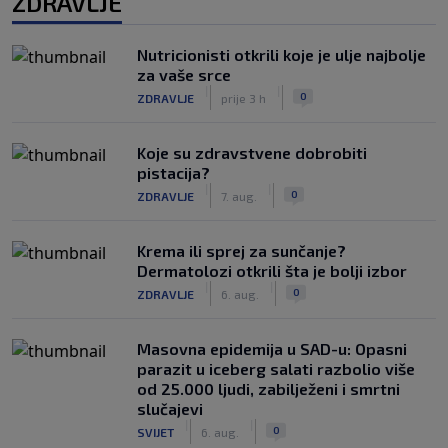
ZDRAVLJE
Nutricionisti otkrili koje je ulje najbolje
za vaše srce
|
|
0
ZDRAVLJE
prije 3 h
Koje su zdravstvene dobrobiti
pistacija?
|
|
0
ZDRAVLJE
7. aug.
Krema ili sprej za sunčanje?
Dermatolozi otkrili šta je bolji izbor
|
|
0
ZDRAVLJE
6. aug.
Masovna epidemija u SAD-u: Opasni
parazit u iceberg salati razbolio više
od 25.000 ljudi, zabilježeni i smrtni
slučajevi
|
|
0
SVIJET
6. aug.