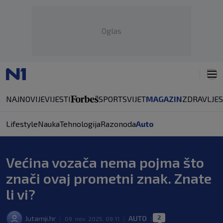
Oglas
NAJNOVIJE
VIJESTI
SPORT
SVIJET
MAGAZIN
ZDRAVLJE
Lifestyle
Nauka
Tehnologija
Razonoda
Auto
Većina vozača nema pojma što
znači ovaj prometni znak. Znate
li vi?
2
Jutarnji.hr
AUTO
|
09. nov. 2025. 09:11
|
|