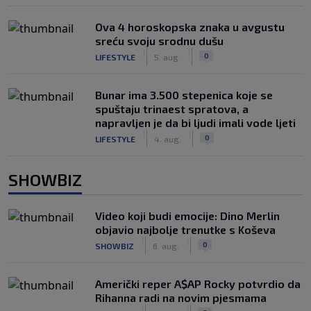
Ova 4 horoskopska znaka u avgustu
sreću svoju srodnu dušu
|
|
0
LIFESTYLE
5. aug.
Bunar imа 3.500 stepenica koje se
spuštaju trinaest spratova, a
napravljen je da bi ljudi imali vode ljeti
|
|
0
LIFESTYLE
4. aug.
SHOWBIZ
Video koji budi emocije: Dino Merlin
objavio najbolje trenutke s Koševa
|
|
0
SHOWBIZ
6. aug.
Američki reper A$AP Rocky potvrdio da
Rihanna radi na novim pjesmama
|
|