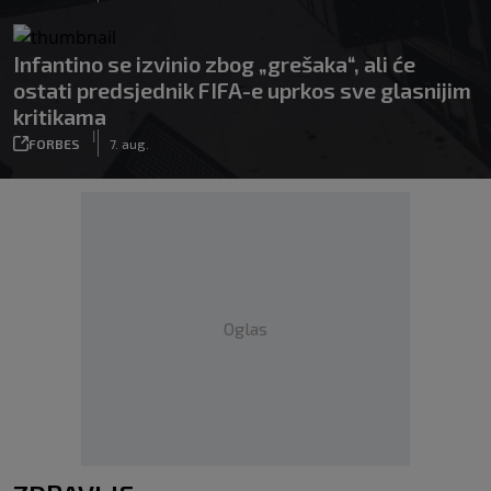
Infantino se izvinio zbog „grešaka“, ali će
ostati predsjednik FIFA-e uprkos sve glasnijim
kritikama
|
FORBES
7. aug.
Oglas