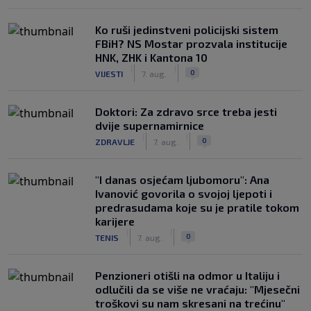
Ko ruši jedinstveni policijski sistem
FBiH? NS Mostar prozvala institucije
HNK, ZHK i Kantona 10
|
|
0
VIJESTI
7. aug.
Doktori: Za zdravo srce treba jesti
dvije supernamirnice
|
|
0
ZDRAVLJE
7. aug.
"I danas osjećam ljubomoru": Ana
Ivanović govorila o svojoj ljepoti i
predrasudama koje su je pratile tokom
karijere
|
|
0
TENIS
7. aug.
Penzioneri otišli na odmor u Italiju i
odlučili da se više ne vraćaju: "Mjesečni
troškovi su nam skresani na trećinu"