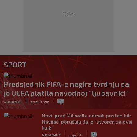
Oglas
SPORT
Predsjednik FIFA-e negira tvrdnju da
je UEFA platila navodnoj "ljubavnici"
|
|
0
NOGOMET
prije 11 min
Novi igrač Millwalla odmah postao hit:
Navijači poručuju da je "stvoren za ovaj
klub"
|
|
0
NOGOMET
prije 2 h