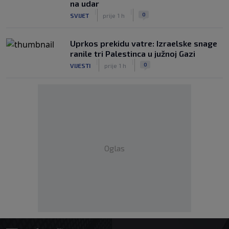
na udar
|
|
0
SVIJET
prije 1 h
Uprkos prekidu vatre: Izraelske snage
ranile tri Palestinca u južnoj Gazi
|
|
0
VIJESTI
prije 1 h
Oglas