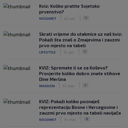
Kviz: Koliko pratite Svjetsko
prvenstvo?
|
|
1
NOGOMET
22. jun.
Skrati vrijeme do utakmice uz naš kviz:
Pokaži šta znaš o Zmajevima i zauzmi
prvo mjesto na tabeli
|
|
1
LIFESTYLE
12. jun.
KVIZ: Spremate li se za Koševo?
Provjerite koliko dobro znate stihove
Dine Merlina
|
|
1
MAGAZIN
31. mar.
KVIZ: Pokaži koliko poznaješ
reprezentaciju Bosne i Hercegovine i
zauzmi prvo mjesto na tabeli navijača
|
|
0
NOGOMET
31. mar.