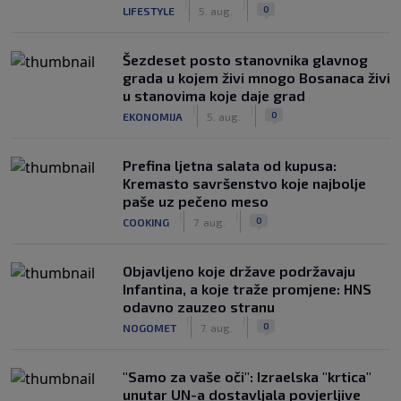
|
|
0
LIFESTYLE
5. aug.
Šezdeset posto stanovnika glavnog
grada u kojem živi mnogo Bosanaca živi
u stanovima koje daje grad
|
|
0
EKONOMIJA
5. aug.
Prefina ljetna salata od kupusa:
Kremasto savršenstvo koje najbolje
paše uz pečeno meso
|
|
0
COOKING
7. aug.
Objavljeno koje države podržavaju
Infantina, a koje traže promjene: HNS
odavno zauzeo stranu
|
|
0
NOGOMET
7. aug.
"Samo za vaše oči": Izraelska "krtica"
unutar UN-a dostavljala povjerljive