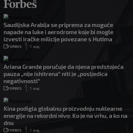
Saudijska Arabija se priprema za moguće
napade na luke i aerodrome koje bi mogle
izvesti iračke milicije povezane s Hutima
|
FORBES
7. aug.
Ariana Grande poručuje da njena predstojeća
pauza „nije ishitrena“ niti je „posljedica
negativnosti“
|
FORBES
7. aug.
Kina podigla globalnu proizvodnju nuklearne
energije na rekordni nivo: Ko je na vrhu, a ko na
dnu
|
FORBES
7. aug.