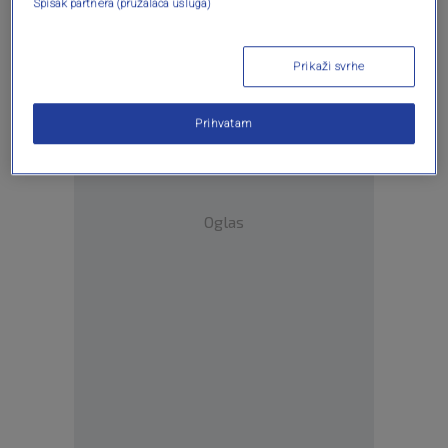
Spisak partnera (pružalaca usluga)
ulasku u Bosnu.
Prikaži svrhe
Prihvatam
Oglas