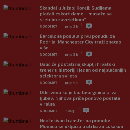
Skandal u Južnoj Koreji: Sudijama
plaćali eskort dame i "masaže sa
sretnim završetkom"
|
|
0
NOGOMET
prije 3 h
Barcelona poslala prvu ponudu za
Rodrija, Manchester City traži znatno
više
|
|
0
NOGOMET
prije 3 h
Dalić će postati najskuplji hrvatski
trener u historiji i jedan od najplaćenijih
selektora svijeta
|
|
0
NOGOMET
prije 4 h
Otkriveno ko je bio Georginina prva
ljubav: Njihova priča ponovo postala
viralna
|
|
0
NOGOMET
7. aug.
Neočekivan transfer na pomolu:
Monaco se uključio u utrku za Lukakua