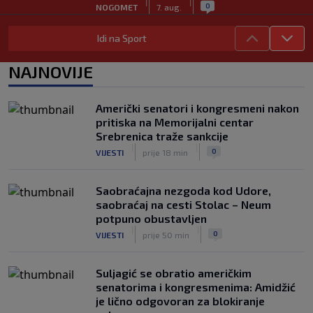
|
|
0
NOGOMET
7. aug.
Počela nova sezona: Željezničar na
Idi na Sport
Grbavici savladao BSK
|
|
0
NOGOMET
7. aug.
NAJNOVIJE
UEFA pokreće istragu: Je li Infantino
namjeravao prodati prava na Svjetsko
Američki senatori i kongresmeni nakon
prvenstvo ispod cijene?
pritiska na Memorijalni centar
|
|
0
NOGOMET
7. aug.
Srebrenica traže sankcije
|
|
0
VIJESTI
prije 18 min
Saobraćajna nezgoda kod Udore,
saobraćaj na cesti Stolac – Neum
potpuno obustavljen
|
|
0
VIJESTI
prije 50 min
Suljagić se obratio američkim
senatorima i kongresmenima: Amidžić
je lično odgovoran za blokiranje