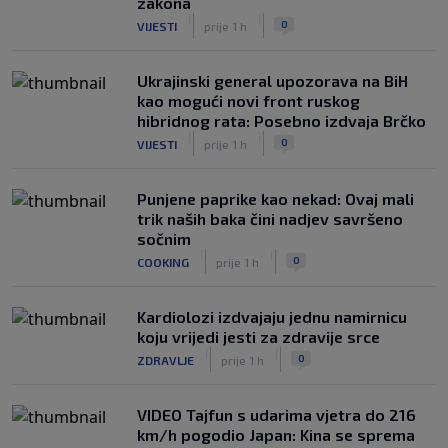
zakona
|
|
0
VIJESTI
prije 1 h
Ukrajinski general upozorava na BiH
kao mogući novi front ruskog
hibridnog rata: Posebno izdvaja Brčko
|
|
0
VIJESTI
prije 1 h
Punjene paprike kao nekad: Ovaj mali
trik naših baka čini nadjev savršeno
sočnim
|
|
0
COOKING
prije 1 h
Kardiolozi izdvajaju jednu namirnicu
koju vrijedi jesti za zdravije srce
|
|
0
ZDRAVLJE
prije 1 h
VIDEO Tajfun s udarima vjetra do 216
km/h pogodio Japan: Kina se sprema