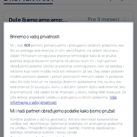
Pre 9 meseci
Dule &amp;amp;amp;amp;amp;amp;amp;amp;amp;amp;amp;quot;Grobar&amp;amp;amp;amp;amp;amp;amp;amp;amp;amp;amp;quot;
Ranije se taj znak mogao videti vrlo učestalo.
Brinemo o vašoj privatnosti
Zvao se baš onako kako i izgleda - "crna tačka",
Mi i naši
603
partneri pohranjujemo i pristupamo osobnim podacima, kao
što su pretraga web stranica ili lični identifikatori, na vašem računaru .
a označava je mesta koja su naročito rizična i
Odabir Prihvatam omogućava praćenje tehnologije kako bi se pružila
opasna po učesnike u saobraćaju (postavljan je
podrška dolje prikazanim svrhama na osnovu kojih mi i naši partneri
uglavnom na mestima gde su se učestalo
obrađujemo podatke Ukoliko je praćenje onemogućeno, neki od sadržaja i
reklama koje vidite možda neće biti relevantni za vas. Ovaj odabir postavki
dogadjsle teške saobraćajke - višestrukim
možete ponovno odabrati i pritom promijeniti trenutni odabir ili pristanak
povredjivanjima ili čak sa smrtnim ishodima po
tako što ćete kliknuti na Upravljaj željenim postavkama link na dnu ove
web stranice [ili plutajuću ikonu u donjem lijevom dijelu web stranice, ako
učesnike u saobraćaju
je primjenjivo]. Vaš odabir će se mijenjati u okviru našeg Wеб локација. Za
više detalja, pogledajte Uredbu o postupanju s ličnim podacima.
Više
Odgovori
informacija o vašoj privatnosti
Mi i naši partneri obrađujemo podatke kako bismo pružali:
Pre 9 meseci
Zapadni Srbin
Koristite podatke o tačnoj geolokaciji. Aktivno skenirajte karakteristike
uređaja radi identifikacije. Spremanje podataka i/ili pristupanje podacima
na uređaju. Prilagođeno oglašavanje i sadržaj, mjerenje oglašavanja i
sadržaja, istraživanje publike i razvoj usluga.
Treba ga staviti na granični prelaz, pri