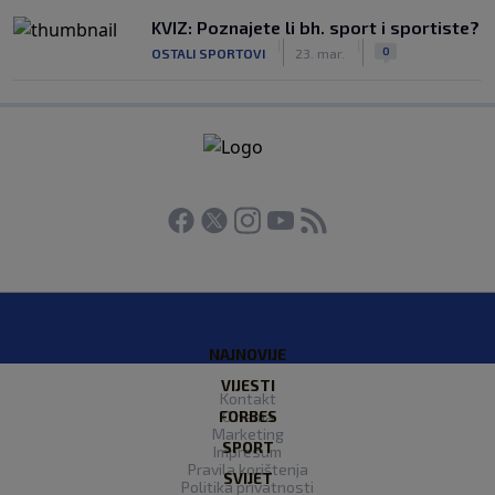
KVIZ: Poznajete li bh. sport i sportiste?
|
|
0
OSTALI SPORTOVI
23. mar.
NAJNOVIJE
VIJESTI
Kontakt
FORBES
O nama
Marketing
SPORT
Impresum
Pravila korištenja
SVIJET
Politika privatnosti