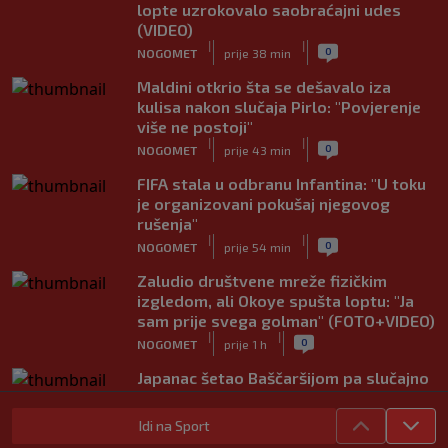
lopte uzrokovalo saobraćajni udes
(VIDEO)
|
|
0
NOGOMET
prije 38 min
Maldini otkrio šta se dešavalo iza
kulisa nakon slučaja Pirlo: "Povjerenje
više ne postoji"
|
|
0
NOGOMET
prije 43 min
FIFA stala u odbranu Infantina: "U toku
je organizovani pokušaj njegovog
rušenja"
|
|
0
NOGOMET
prije 54 min
Zaludio društvene mreže fizičkim
izgledom, ali Okoye spušta loptu: "Ja
sam prije svega golman" (FOTO+VIDEO)
|
|
0
NOGOMET
prije 1 h
Japanac šetao Baščaršijom pa slučajno
sreo legendu Galatasaraya: Nije znao
ko je čovjek ispred njega
Idi na Sport
|
|
0
VIRALNO
prije 1 h