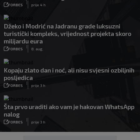
|
FORBES
prije 4 h
Džeko i Modrić na Jadranu grade luksuzni
turistički kompleks, vrijednost projekta skoro
milijardu eura
|
FORBES
8. aug.
Kopaju zlato dan i noć, ali nisu svjesni ozbiljnih
posljedica
|
FORBES
prije 3 h
Šta prvo uraditi ako vam je hakovan WhatsApp
nalog
|
FORBES
prije 3 h