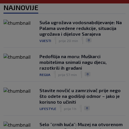
NAJNOVIJE
Modrić bi mogao dobiti neočekivanu
ulogu u Milanu: Gazzetta nagovijestila
veliki potez
Suša ugrožava vodosnabdijevanje: Na
|
|
0
NOGOMET
prije 6 h
Palama uvedene redukcije, situacija
ugrožava i dijelove Sarajeva
"Peković je imao 140 kila, nisam mogao
|
|
0
VIJESTI
prije 20 min
to da ga pitam": Luda priča NBA
zvijezde, htio je samo jednu stvar
|
|
0
KOŠARKA
prije 6 h
Pedofilija na moru: Muškarci
mobitelima snimali nagu djecu,
razotkrili ih građani
|
|
0
REGIJA
prije 57 min
Stavite novčić u zamrzivač prije nego
što odete na godišnji odmor – jako je
korisno to učiniti
|
|
0
LIFESTYLE
prije 1 h
Selo "crnih kuća": Muzej na otvorenom