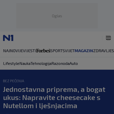
Oglas
NAJNOVIJE
VIJESTI
SPORT
SVIJET
MAGAZIN
ZDRAVLJE
Lifestyle
Nauka
Tehnologija
Razonoda
Auto
BEZ PEČENJA
Jednostavna priprema, a bogat
ukus: Napravite cheesecake s
Nutellom i lješnjacima