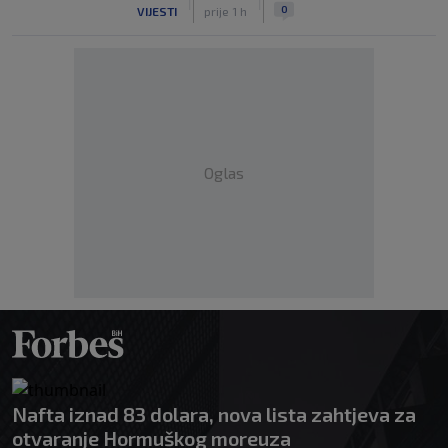
|
|
0
VIJESTI
prije 1 h
Oglas
Nafta iznad 83 dolara, nova lista zahtjeva za
otvaranje Hormuškog moreuza