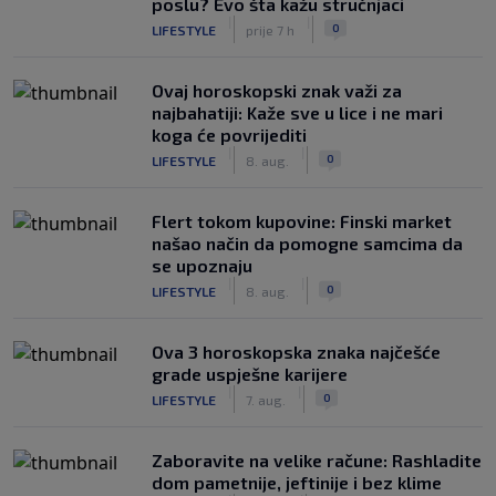
poslu? Evo šta kažu stručnjaci
|
|
0
LIFESTYLE
prije 7 h
Ovaj horoskopski znak važi za
najbahatiji: Kaže sve u lice i ne mari
koga će povrijediti
|
|
0
LIFESTYLE
8. aug.
Flert tokom kupovine: Finski market
našao način da pomogne samcima da
se upoznaju
|
|
0
LIFESTYLE
8. aug.
Ova 3 horoskopska znaka najčešće
grade uspješne karijere
|
|
0
LIFESTYLE
7. aug.
Zaboravite na velike račune: Rashladite
dom pametnije, jeftinije i bez klime