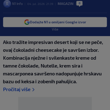
0
N1 Info
MAGAZIN
|
04. jul. 2026. 21:39
|
|
Dodajte N1 u omiljeni Google izvor
Više
Ako tražite impresivan desert koji se ne peče,
ovaj čokoladni cheesecake je savršen izbor.
Kombinacija nježne i svilenkaste kreme od
tamne čokolade, Nutelle, krem sira i
mascarponea savršeno nadopunjuje hrskavu
bazu od keksa i zobenih pahuljica.
Pročitaj više