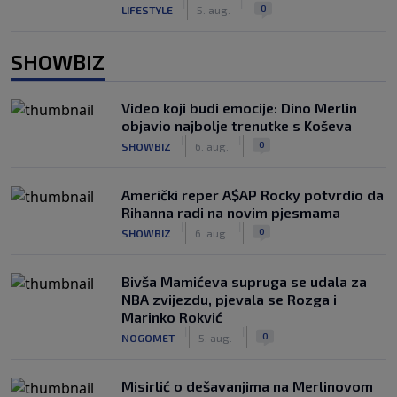
|
|
0
LIFESTYLE
5. aug.
SHOWBIZ
Video koji budi emocije: Dino Merlin
objavio najbolje trenutke s Koševa
|
|
0
SHOWBIZ
6. aug.
Američki reper A$AP Rocky potvrdio da
Rihanna radi na novim pjesmama
|
|
0
SHOWBIZ
6. aug.
Bivša Mamićeva supruga se udala za
NBA zvijezdu, pjevala se Rozga i
Marinko Rokvić
|
|
0
NOGOMET
5. aug.
Misirlić o dešavanjima na Merlinovom