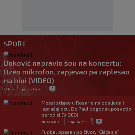
SPORT
Đoković napravio šou na koncertu:
Uzeo mikrofon, zapjevao pa zaplesao
na bini (VIDEO)
|
|
0
TENIS
prije 21 min
Messi stigao u Rosario na posljednji
ispraćaj ocu, De Paul pogodak posvetio
porodici (VIDEO)
|
|
0
NOGOMET
prije 34 min
Fudbal opasan po život: "Čišćenje"