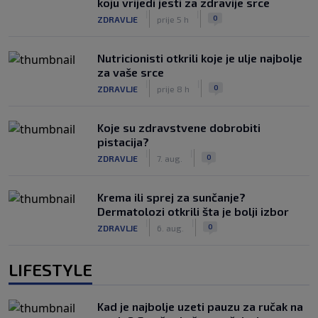
koju vrijedi jesti za zdravije srce
|
|
0
ZDRAVLJE
prije 5 h
Nutricionisti otkrili koje je ulje najbolje
za vaše srce
|
|
0
ZDRAVLJE
prije 8 h
Koje su zdravstvene dobrobiti
pistacija?
|
|
0
ZDRAVLJE
7. aug.
Krema ili sprej za sunčanje?
Dermatolozi otkrili šta je bolji izbor
|
|
0
ZDRAVLJE
6. aug.
LIFESTYLE
Kad je najbolje uzeti pauzu za ručak na