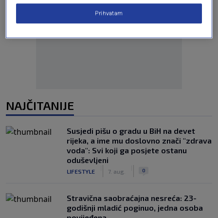
Prihvatam
Oglas
NAJČITANIJE
Susjedi pišu o gradu u BiH na devet
rijeka, a ime mu doslovno znači "zdrava
voda": Svi koji ga posjete ostanu
oduševljeni
|
|
0
LIFESTYLE
7. aug.
Stravična saobraćajna nesreća: 23-
godišnji mladić poginuo, jedna osoba
povijeđena