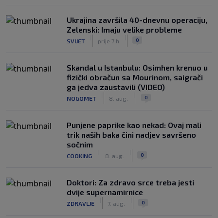
Ukrajina završila 40-dnevnu operaciju,
Zelenski: Imaju velike probleme
|
|
0
SVIJET
prije 7 h
Skandal u Istanbulu: Osimhen krenuo u
fizički obračun sa Mourinom, saigrači
ga jedva zaustavili (VIDEO)
|
|
0
NOGOMET
8. aug.
Punjene paprike kao nekad: Ovaj mali
trik naših baka čini nadjev savršeno
sočnim
|
|
0
COOKING
8. aug.
Doktori: Za zdravo srce treba jesti
dvije supernamirnice
|
|
0
ZDRAVLJE
7. aug.