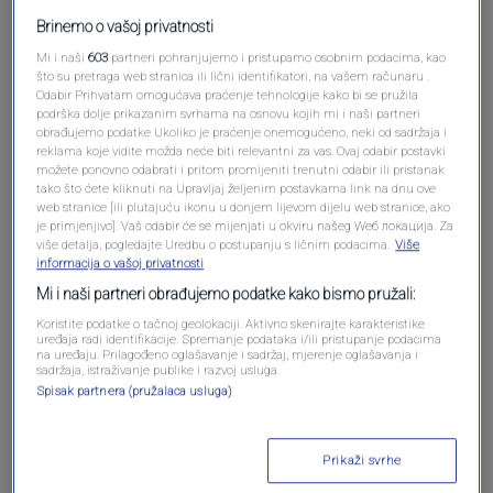
Brinemo o vašoj privatnosti
Pošalji komentar
Mi i naši
603
partneri pohranjujemo i pristupamo osobnim podacima, kao
što su pretraga web stranica ili lični identifikatori, na vašem računaru .
Odabir Prihvatam omogućava praćenje tehnologije kako bi se pružila
podrška dolje prikazanim svrhama na osnovu kojih mi i naši partneri
obrađujemo podatke Ukoliko je praćenje onemogućeno, neki od sadržaja i
reklama koje vidite možda neće biti relevantni za vas. Ovaj odabir postavki
možete ponovno odabrati i pritom promijeniti trenutni odabir ili pristanak
tako što ćete kliknuti na Upravljaj željenim postavkama link na dnu ove
web stranice [ili plutajuću ikonu u donjem lijevom dijelu web stranice, ako
je primjenjivo]. Vaš odabir će se mijenjati u okviru našeg Wеб локација. Za
više detalja, pogledajte Uredbu o postupanju s ličnim podacima.
Više
informacija o vašoj privatnosti
Oglas
Mi i naši partneri obrađujemo podatke kako bismo pružali:
Koristite podatke o tačnoj geolokaciji. Aktivno skenirajte karakteristike
uređaja radi identifikacije. Spremanje podataka i/ili pristupanje podacima
na uređaju. Prilagođeno oglašavanje i sadržaj, mjerenje oglašavanja i
sadržaja, istraživanje publike i razvoj usluga.
Spisak partnera (pružalaca usluga)
Prikaži svrhe