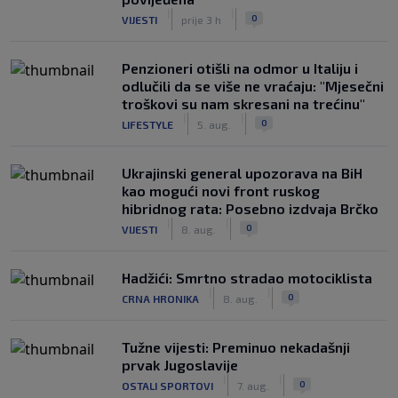
|
|
0
VIJESTI
prije 3 h
Penzioneri otišli na odmor u Italiju i
odlučili da se više ne vraćaju: "Mjesečni
troškovi su nam skresani na trećinu"
|
|
0
LIFESTYLE
5. aug.
Ukrajinski general upozorava na BiH
kao mogući novi front ruskog
hibridnog rata: Posebno izdvaja Brčko
|
|
0
VIJESTI
8. aug.
Hadžići: Smrtno stradao motociklista
|
|
0
CRNA HRONIKA
8. aug.
Tužne vijesti: Preminuo nekadašnji
prvak Jugoslavije
|
|
0
OSTALI SPORTOVI
7. aug.