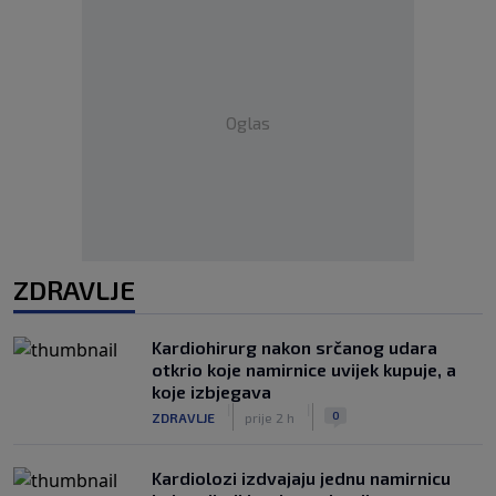
Oglas
ZDRAVLJE
Kardiohirurg nakon srčanog udara
otkrio koje namirnice uvijek kupuje, a
koje izbjegava
|
|
0
ZDRAVLJE
prije 2 h
Kardiolozi izdvajaju jednu namirnicu