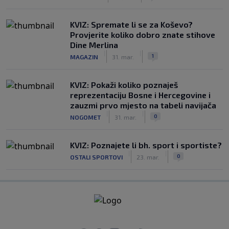
KVIZ: Spremate li se za Koševo?
Provjerite koliko dobro znate stihove
Dine Merlina
|
|
1
MAGAZIN
31. mar.
KVIZ: Pokaži koliko poznaješ
reprezentaciju Bosne i Hercegovine i
zauzmi prvo mjesto na tabeli navijača
|
|
0
NOGOMET
31. mar.
KVIZ: Poznajete li bh. sport i sportiste?
|
|
0
OSTALI SPORTOVI
23. mar.