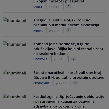
u kojem možete i prespavati
|
|
0
SVIJET
prije 1 h
Tragedija u Istri: Poljski ronilac
preminuo u medulinskom akvatoriju
|
|
0
REGIJA
prije 1 h
Komarci je ne podnose, a ljude
oduševljava: Biljka koja bi trebala rasti
na svakom balkonu
|
|
0
LIFESTYLE
prije 1 h
Što ste naručivali, naručivali ste: Kraj
Glova u BiH, od sutra prestaju dostave
|
|
0
EKONOMIJA
prije 1 h
Kardiologinja: Sprječavanje dehidracije
i pregrijavanja ključni za očuvanje
zdravlja srca tokom vrućina