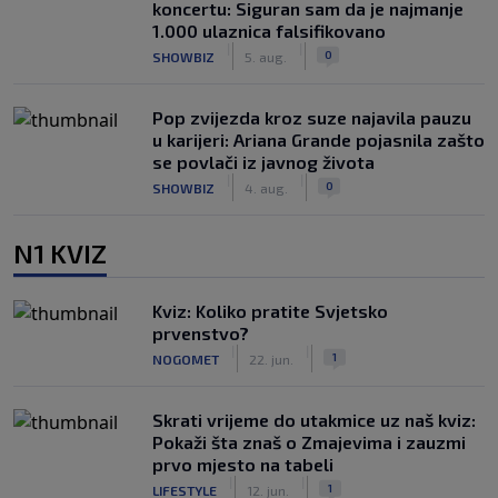
koncertu: Siguran sam da je najmanje
1.000 ulaznica falsifikovano
|
|
0
SHOWBIZ
5. aug.
Pop zvijezda kroz suze najavila pauzu
u karijeri: Ariana Grande pojasnila zašto
se povlači iz javnog života
|
|
0
SHOWBIZ
4. aug.
N1 KVIZ
Kviz: Koliko pratite Svjetsko
prvenstvo?
|
|
1
NOGOMET
22. jun.
Skrati vrijeme do utakmice uz naš kviz:
Pokaži šta znaš o Zmajevima i zauzmi
prvo mjesto na tabeli
|
|
1
LIFESTYLE
12. jun.