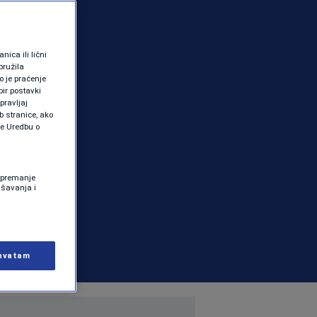
ica ili lični
pružila
 je praćenje
ir postavki
pravljaj
b stranice, ako
te Uredbu o
 Spremanje
ašavanja i
hvatam