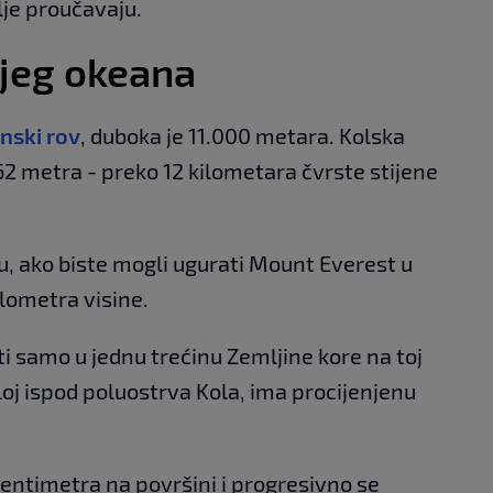
alje proučavaju.
ojeg okeana
nski rov
, duboka je 11.000 metara. Kolska
62 metra - preko 12 kilometara čvrste stijene
vu, ako biste mogli ugurati Mount Everest u
kilometra visine.
eti samo u jednu trećinu Zemljine kore na toj
i sloj ispod poluostrva Kola, ima procijenjenu
entimetra na površini i progresivno se