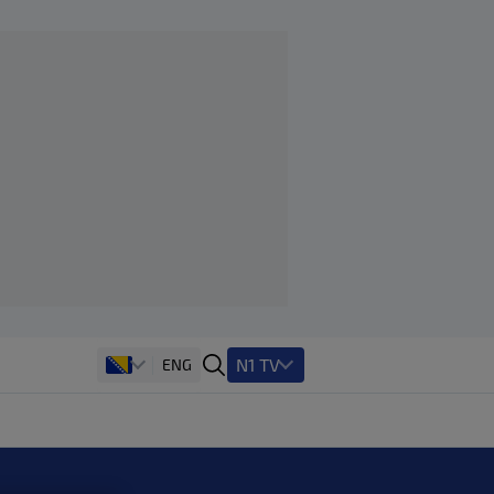
N1 TV
ENG