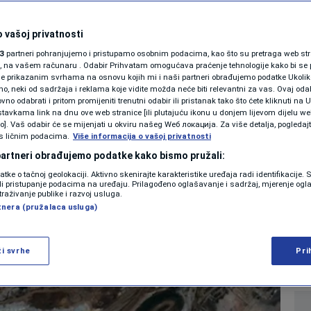
SHOWBIZ
 koru i dostigli
KOLUMNE
 vašoj privatnosti
3
partneri pohranjujemo i pristupamo osobnim podacima, kao što su pretraga web stran
62 metra - pronašli
ori, na vašem računaru . Odabir Prihvatam omogućava praćenje tehnologije kako bi se 
je prikazanim svrhama na osnovu kojih mi i naši partneri obrađujemo podatke Ukoliko
 neki od sadržaja i reklama koje vidite možda neće biti relevantni za vas. Ovaj odab
ju
PODCAST
no odabrati i pritom promijeniti trenutni odabir ili pristanak tako što ćete kliknuti na U
tavkama link na dnu ove web stranice [ili plutajuću ikonu u donjem lijevom dijelu we
N1 SPECIJAL
vo]. Vaš odabir će se mijenjati u okviru našeg Wеб локација. Za više detalja, pogledaj
s ličnim podacima.
Više informacija o vašoj privatnosti
0
 2026. 12:59
NAUKA
komentara
|
|
FENOMENI
 partneri obrađujemo podatke kako bismo pružali:
datke o tačnoj geolokaciji. Aktivno skenirajte karakteristike uređaja radi identifikacije.
NEISTRAŽENO
ili pristupanje podacima na uređaju. Prilagođeno oglašavanje i sadržaj, mjerenje ogl
Više
traživanje publike i razvoj usluga.
tnera (pružalaca usluga)
VIRALNO
FOTO
ži svrhe
Pri
PROMO
VIDEO