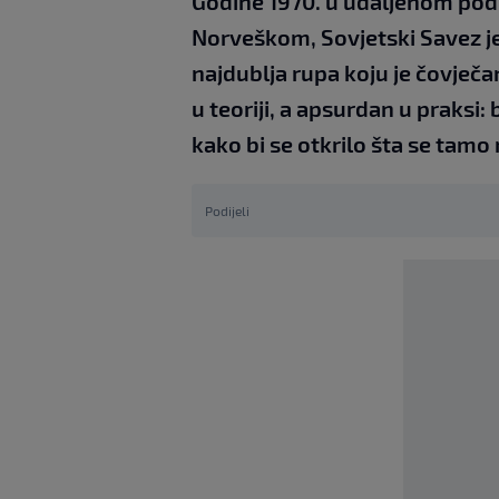
Godine 1970. u udaljenom podr
Norveškom, Sovjetski Savez j
najdublja rupa koju je čovječa
u teoriji, a apsurdan u praksi:
kako bi se otkrilo šta se tamo 
Podijeli