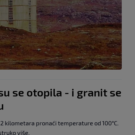
u se otopila - i granit se
u
 12 kilometara pronaći temperature od 100°C.
struko više.