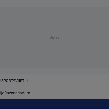
Oglas
SPORT
SVIJET
MAGAZIN
ija
Razonoda
Auto
ZDRAVLJE