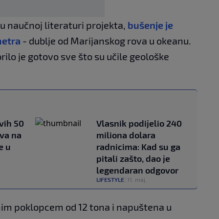
 naučnoj literaturi projekta,
bušenje je
metra
- dublje od Marijanskog rova ​​u okeanu.
orilo je gotovo sve što su učile geološke
vih 50
Vlasnik podijelio 240
ova na
miliona dolara
e u
radnicima: Kad su ga
pitali zašto, dao je
legendaran odgovor
LIFESTYLE
|
11. maj.
nim poklopcem od 12 tona i napuštena u