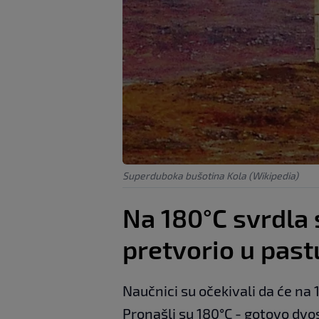
Superduboka bušotina Kola (Wikipedia)
Na 180°C svrdla s
pretvorio u past
Naučnici su očekivali da će na
Pronašli su 180°C - gotovo dvo