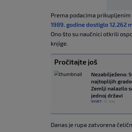
Prema podacima prikupljenim u
1989. godine dostiglo 12.262 
Ono što su naučnici otkrili osp
knjige.
Pročitajte još
Nezabilježeno: S
najtoplijih grad
Zemlji nalazilo s
jednoj državi
SVIJET
|
12. maj.
Danas je rupa zatvorena čelič