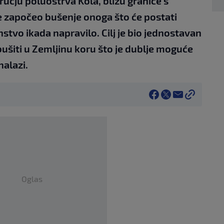
učju poluostrva Kola, blizu granice s
e započeo bušenje onoga što će postati
nstvo ikada napravilo. Cilj je bio jednostavan
 bušiti u Zemljinu koru što je dublje moguće
nalazi.
Oglas