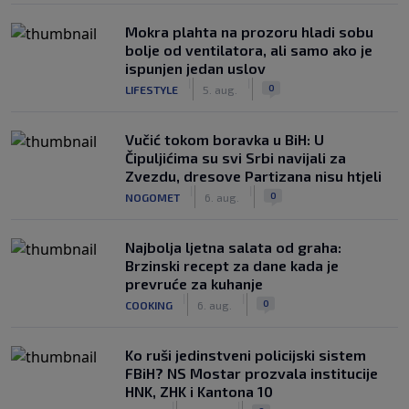
Mokra plahta na prozoru hladi sobu
bolje od ventilatora, ali samo ako je
ispunjen jedan uslov
|
|
0
LIFESTYLE
5. aug.
Vučić tokom boravka u BiH: U
Čipuljićima su svi Srbi navijali za
Zvezdu, dresove Partizana nisu htjeli
|
|
0
NOGOMET
6. aug.
Najbolja ljetna salata od graha:
Brzinski recept za dane kada je
prevruće za kuhanje
|
|
0
COOKING
6. aug.
Ko ruši jedinstveni policijski sistem
FBiH? NS Mostar prozvala institucije
HNK, ZHK i Kantona 10
|
|