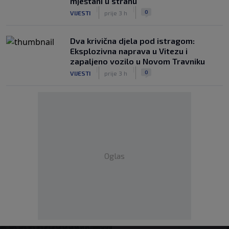
mještani u strahu
|
|
0
VIJESTI
prije 3 h
Dva krivična djela pod istragom:
Eksplozivna naprava u Vitezu i
zapaljeno vozilo u Novom Travniku
|
|
0
VIJESTI
prije 3 h
Oglas