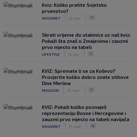
Kviz: Koliko pratite Svjetsko
prvenstvo?
|
|
1
NOGOMET
22. jun.
Skrati vrijeme do utakmice uz naš kviz:
Pokaži šta znaš o Zmajevima i zauzmi
prvo mjesto na tabeli
|
|
1
LIFESTYLE
12. jun.
KVIZ: Spremate li se za Koševo?
Provjerite koliko dobro znate stihove
Dine Merlina
|
|
1
MAGAZIN
31. mar.
KVIZ: Pokaži koliko poznaješ
reprezentaciju Bosne i Hercegovine i
zauzmi prvo mjesto na tabeli navijača
|
|
0
NOGOMET
31. mar.