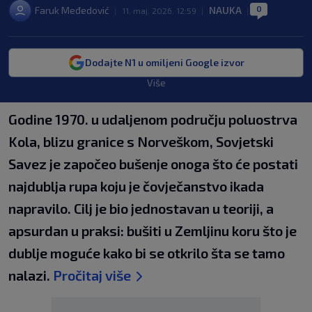
0
Faruk Međedović
NAUKA
|
11. maj. 2026. 12:59
|
|
Dodajte N1 u omiljeni Google izvor
Više
Godine 1970. u udaljenom području poluostrva
Kola, blizu granice s Norveškom, Sovjetski
Savez je započeo bušenje onoga što će postati
najdublja rupa koju je čovječanstvo ikada
napravilo. Cilj je bio jednostavan u teoriji, a
apsurdan u praksi: bušiti u Zemljinu koru što je
dublje moguće kako bi se otkrilo šta se tamo
nalazi.
Pročitaj više