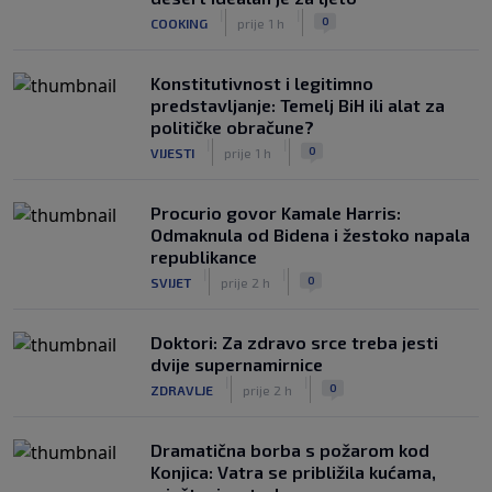
|
|
0
COOKING
prije 1 h
Konstitutivnost i legitimno
predstavljanje: Temelj BiH ili alat za
političke obračune?
|
|
0
VIJESTI
prije 1 h
Procurio govor Kamale Harris:
Odmaknula od Bidena i žestoko napala
republikance
|
|
0
SVIJET
prije 2 h
Doktori: Za zdravo srce treba jesti
dvije supernamirnice
|
|
0
ZDRAVLJE
prije 2 h
Dramatična borba s požarom kod
Konjica: Vatra se približila kućama,