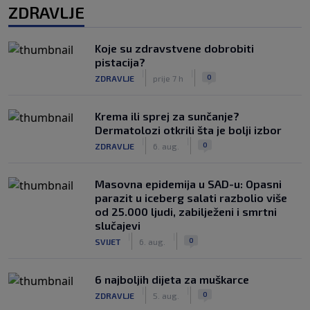
ZDRAVLJE
Koje su zdravstvene dobrobiti
pistacija?
|
|
0
ZDRAVLJE
prije 7 h
Krema ili sprej za sunčanje?
Dermatolozi otkrili šta je bolji izbor
|
|
0
ZDRAVLJE
6. aug.
Masovna epidemija u SAD-u: Opasni
parazit u iceberg salati razbolio više
od 25.000 ljudi, zabilježeni i smrtni
slučajevi
|
|
0
SVIJET
6. aug.
6 najboljih dijeta za muškarce
|
|
0
ZDRAVLJE
5. aug.