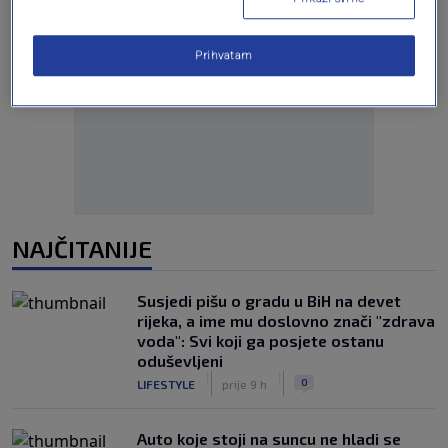
Prihvatam
Oglas
NAJČITANIJE
Susjedi pišu o gradu u BiH na devet
rijeka, a ime mu doslovno znači "zdrava
voda": Svi koji ga posjete ostanu
oduševljeni
|
|
0
LIFESTYLE
prije 9 h
Auto koje stoji na suncu ne hladi se