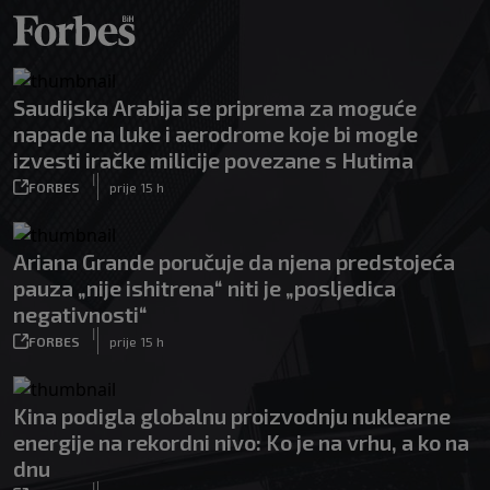
Saudijska Arabija se priprema za moguće
napade na luke i aerodrome koje bi mogle
izvesti iračke milicije povezane s Hutima
|
FORBES
prije 15 h
Ariana Grande poručuje da njena predstojeća
pauza „nije ishitrena“ niti je „posljedica
negativnosti“
|
FORBES
prije 15 h
Kina podigla globalnu proizvodnju nuklearne
energije na rekordni nivo: Ko je na vrhu, a ko na
dnu
|