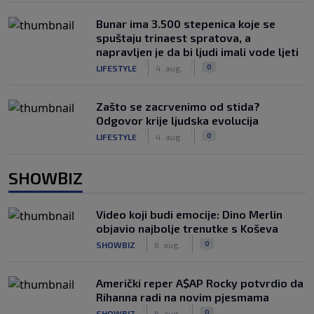
Bunar imа 3.500 stepenica koje se
spuštaju trinaest spratova, a
napravljen je da bi ljudi imali vode ljeti
|
|
0
LIFESTYLE
4. aug.
Zašto se zacrvenimo od stida?
Odgovor krije ljudska evolucija
|
|
0
LIFESTYLE
4. aug.
SHOWBIZ
Video koji budi emocije: Dino Merlin
objavio najbolje trenutke s Koševa
|
|
0
SHOWBIZ
6. aug.
Američki reper A$AP Rocky potvrdio da
Rihanna radi na novim pjesmama
|
|
0
SHOWBIZ
6. aug.