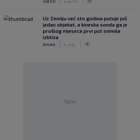
0
VIJESTI
prije 9 h
Uz Zemlju već sto godina putuje još
jedan objekat, a kineska sonda ga je
prošlog mjeseca prvi put snimila
izbliza
|
|
0
NAUKA
6. aug.
Oglas