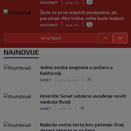
|
|
0
NOGOMET
prije 3 h
Žene će prve osjetiti posljedice, ali
poručuju: Ako treba, neka bude bojkot
|
|
0
NOGOMET
prije 3 h
Zvanično: Samed Baždar ima novi klub,
Idi na Sport
zadužio broj sa velikom "težinom"
|
|
0
NOGOMET
prije 6 h
NAJNOVIJE
Prije nekoliko godina zaludjela je
internet, a onda nestala iz javnosti: Svi
Jedna osoba poginula u požaru u
se pitaju gdje je i šta radi (VIDEO)
Kaliforniji
|
|
0
OSTALI SPORTOVI
prije 6 h
|
|
0
SVIJET
prije 54 min
Američki Senat odobrio uvođenje novih
sankcija Rusiji
|
|
0
SVIJET
prije 1 h
Najbrža voćna torta bez pečenja: Ovaj
desert idealan je za ljeto