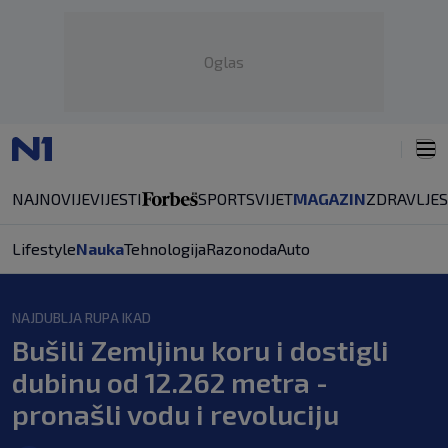
Oglas
NAJNOVIJE
VIJESTI
SPORT
SVIJET
MAGAZIN
ZDRAVLJE
Lifestyle
Nauka
Tehnologija
Razonoda
Auto
NAJDUBLJA RUPA IKAD
Bušili Zemljinu koru i dostigli
dubinu od 12.262 metra -
pronašli vodu i revoluciju