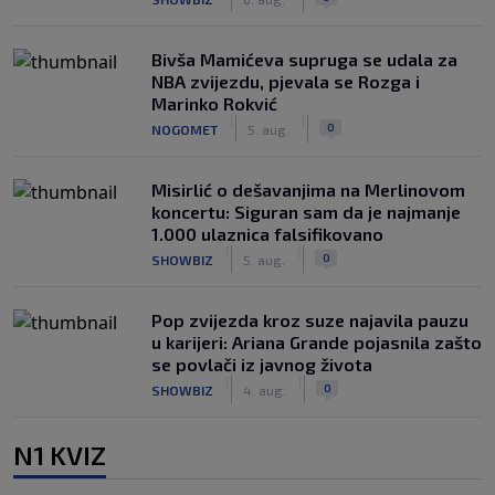
Bivša Mamićeva supruga se udala za
NBA zvijezdu, pjevala se Rozga i
Marinko Rokvić
|
|
0
NOGOMET
5. aug.
Misirlić o dešavanjima na Merlinovom
koncertu: Siguran sam da je najmanje
1.000 ulaznica falsifikovano
|
|
0
SHOWBIZ
5. aug.
Pop zvijezda kroz suze najavila pauzu
u karijeri: Ariana Grande pojasnila zašto
se povlači iz javnog života
|
|
0
SHOWBIZ
4. aug.
N1 KVIZ