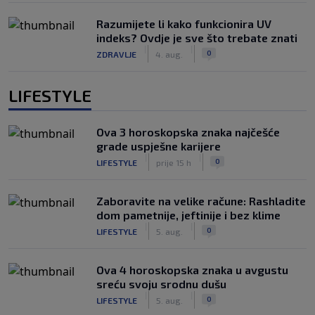
Razumijete li kako funkcionira UV
indeks? Ovdje je sve što trebate znati
|
|
0
ZDRAVLJE
4. aug.
LIFESTYLE
Ova 3 horoskopska znaka najčešće
grade uspješne karijere
|
|
0
LIFESTYLE
prije 15 h
Zaboravite na velike račune: Rashladite
dom pametnije, jeftinije i bez klime
|
|
0
LIFESTYLE
5. aug.
Ova 4 horoskopska znaka u avgustu
sreću svoju srodnu dušu
|
|
0
LIFESTYLE
5. aug.