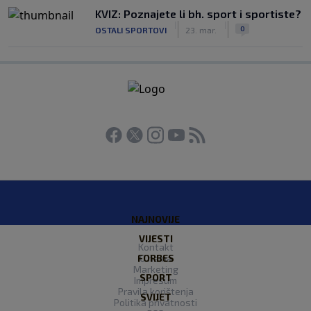
KVIZ: Poznajete li bh. sport i sportiste?
|
|
0
OSTALI SPORTOVI
23. mar.
NAJNOVIJE
VIJESTI
Kontakt
FORBES
O nama
Marketing
SPORT
Impresum
Pravila korištenja
SVIJET
Politika privatnosti