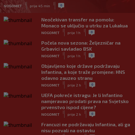
|
|
0
NOGOMET
prije 45 min
Neočekivan transfer na pomolu:
Monaco se uključio u utrku za Lukakua
|
|
0
NOGOMET
prije 1 h
Počela nova sezona: Željezničar na
Grbavici savladao BSK
|
|
0
NOGOMET
prije 1 h
Objavljeno koje države podržavaju
Infantina, a koje traže promjene: HNS
odavno zauzeo stranu
|
|
0
NOGOMET
prije 2 h
UEFA pokreće istragu: Je li Infantino
namjeravao prodati prava na Svjetsko
prvenstvo ispod cijene?
|
|
0
NOGOMET
prije 2 h
Francuzi ne podržavaju Infantina, ali ga
nisu pozvali na ostavku