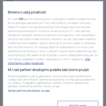
Brinemo o vašoj privatnosti
Pošalji komentar
Mi i naši
603
partneri pohranjujemo i pristupamo osobnim podacima, kao
što su pretraga web stranica ili lični identifikatori, na vašem računaru .
Odabir Prihvatam omogućava praćenje tehnologije kako bi se pružila
podrška dolje prikazanim svrhama na osnovu kojih mi i naši partneri
obrađujemo podatke Ukoliko je praćenje onemogućeno, neki od sadržaja i
reklama koje vidite možda neće biti relevantni za vas. Ovaj odabir postavki
možete ponovno odabrati i pritom promijeniti trenutni odabir ili pristanak
tako što ćete kliknuti na Upravljaj željenim postavkama link na dnu ove
web stranice [ili plutajuću ikonu u donjem lijevom dijelu web stranice, ako
je primjenjivo]. Vaš odabir će se mijenjati u okviru našeg Wеб локација. Za
više detalja, pogledajte Uredbu o postupanju s ličnim podacima.
Više
informacija o vašoj privatnosti
Oglas
Mi i naši partneri obrađujemo podatke kako bismo pružali:
Koristite podatke o tačnoj geolokaciji. Aktivno skenirajte karakteristike
uređaja radi identifikacije. Spremanje podataka i/ili pristupanje podacima
na uređaju. Prilagođeno oglašavanje i sadržaj, mjerenje oglašavanja i
sadržaja, istraživanje publike i razvoj usluga.
Spisak partnera (pružalaca usluga)
Prikaži svrhe