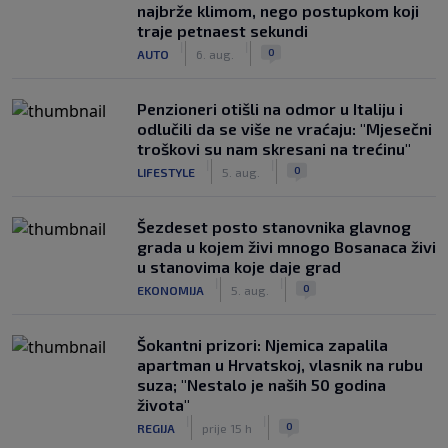
najbrže klimom, nego postupkom koji
traje petnaest sekundi
|
|
0
AUTO
6. aug.
Penzioneri otišli na odmor u Italiju i
odlučili da se više ne vraćaju: "Mjesečni
troškovi su nam skresani na trećinu"
|
|
0
LIFESTYLE
5. aug.
Šezdeset posto stanovnika glavnog
grada u kojem živi mnogo Bosanaca živi
u stanovima koje daje grad
|
|
0
EKONOMIJA
5. aug.
Šokantni prizori: Njemica zapalila
apartman u Hrvatskoj, vlasnik na rubu
suza; "Nestalo je naših 50 godina
života"
|
|
0
REGIJA
prije 15 h