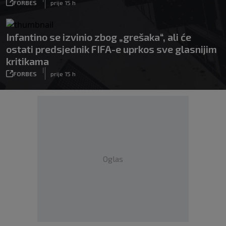
FORBES
prije 15 h
Infantino se izvinio zbog „grešaka“, ali će
ostati predsjednik FIFA-e uprkos sve glasnijim
kritikama
|
FORBES
prije 15 h
Oglas