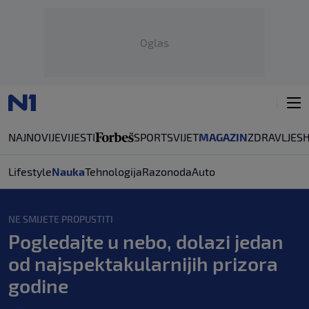
Oglas
NAJNOVIJE
VIJESTI
SPORT
SVIJET
MAGAZIN
ZDRAVLJE
S
Lifestyle
Nauka
Tehnologija
Razonoda
Auto
NE SMIJETE PROPUSTITI
Pogledajte u nebo, dolazi jedan
od najspektakularnijih prizora
godine