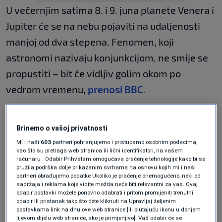
U večernjim satima 8. i 9. juna planete Venera i
Jupiter će se na nebu pojaviti na udaljenosti
manjoj od dva stepena. Fenomen, koji
astronomi nazivaju konjunkcijom, ne smije se
propustiti – bit će vidljiv golim okom po
vedrom vremenu,
prenosi BBC.
Pročitajte još
Brinemo o vašoj privatnosti
Slovenački restorani Baščaršija
Mi i naši
603
partneri pohranjujemo i pristupamo osobnim podacima,
zaradili 8,5 miliona eura, jedan
kao što su pretraga web stranica ili lični identifikatori, na vašem
zapošljava 120 radnika
računaru . Odabir Prihvatam omogućava praćenje tehnologije kako bi se
EKONOMIJA
|
9. jun.
pružila podrška dolje prikazanim svrhama na osnovu kojih mi i naši
partneri obrađujemo podatke Ukoliko je praćenje onemogućeno, neki od
Lanac od 1.050 supermarket uvodi
sadržaja i reklama koje vidite možda neće biti relevantni za vas. Ovaj
novo pravilo od 30,5 KM
odabir postavki možete ponovno odabrati i pritom promijeniti trenutni
EKONOMIJA
|
9. jun.
odabir ili pristanak tako što ćete kliknuti na Upravljaj željenim
postavkama link na dnu ove web stranice [ili plutajuću ikonu u donjem
Zemljotres kakav nije viđen 150
lijevom dijelu web stranice, ako je primjenjivo]. Vaš odabir će se