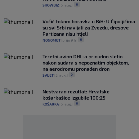
0
SHOWBIZ
|
5. aug.
|
Vučić tokom boravka u BiH: U Čipuljićima
su svi Srbi navijali za Zvezdu, dresove
Partizana nisu htjeli
0
NOGOMET
|
prije 9 h
|
Teretni avion DHL-a prinudno sletio
nakon sudara s nepoznatim objektom,
na aerodromu pronađen dron
0
SVIJET
|
5. aug.
|
Nestvaran rezultat: Hrvatske
košarkašice izgubile 100:25
0
KOŠARKA
|
5. aug.
|