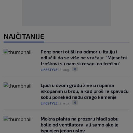
NAJČITANIJE
Penzioneri otišli na odmor u Italiju i
odlučili da se više ne vraćaju: "Mjesečni
troškovi su nam skresani na trećinu"
0
LIFESTYLE
|
5. aug.
|
Ljudi u ovom gradu žive u rupama
iskopanim u brdu, a kad prošire spavaću
sobu ponekad nađu drago kamenje
0
LIFESTYLE
|
2. aug.
|
Mokra plahta na prozoru hladi sobu
bolje od ventilatora, ali samo ako je
ispunjen jedan uslov