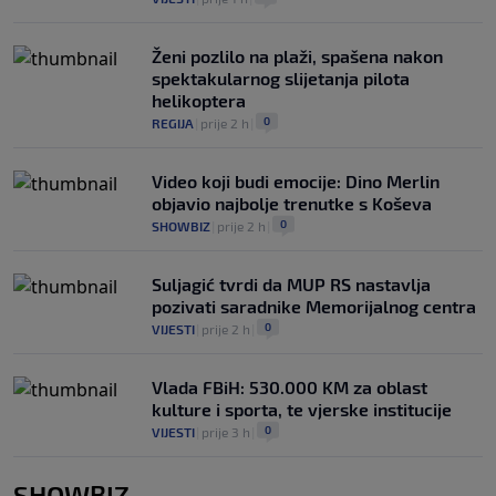
Ženi pozlilo na plaži, spašena nakon
spektakularnog slijetanja pilota
helikoptera
0
REGIJA
|
prije 2 h
|
Video koji budi emocije: Dino Merlin
objavio najbolje trenutke s Koševa
0
SHOWBIZ
|
prije 2 h
|
Suljagić tvrdi da MUP RS nastavlja
pozivati saradnike Memorijalnog centra
0
VIJESTI
|
prije 2 h
|
Vlada FBiH: 530.000 KM za oblast
kulture i sporta, te vjerske institucije
0
VIJESTI
|
prije 3 h
|
SHOWBIZ