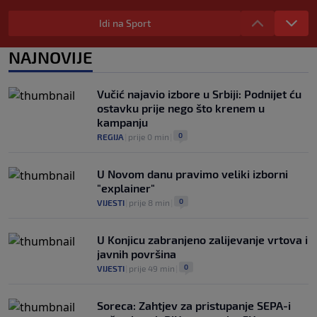
Reprezentativac Srbije stigao kod
Perišića i Bajraktarevića
Idi na Sport
0
NOGOMET
|
prije 2 h
|
NAJNOVIJE
Real Madrid je oborio rekord!
Talentovani ofanzivac za 135 miliona
eura stigao na Santiago Bernabeu
Vučić najavio izbore u Srbiji: Podnijet ću
0
NOGOMET
|
prije 3 h
|
ostavku prije nego što krenem u
kampanju
0
REGIJA
|
prije 0 min
|
U Novom danu pravimo veliki izborni
"explainer"
0
VIJESTI
|
prije 8 min
|
U Konjicu zabranjeno zalijevanje vrtova i
javnih površina
0
VIJESTI
|
prije 49 min
|
Soreca: Zahtjev za pristupanje SEPA-i