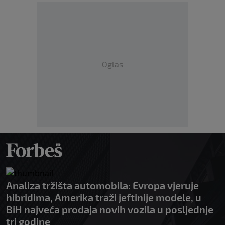
Oglas
Analiza tržišta automobila: Evropa vjeruje
hibridima, Amerika traži jeftinije modele, u
BiH najveća prodaja novih vozila u posljednje
tri godine