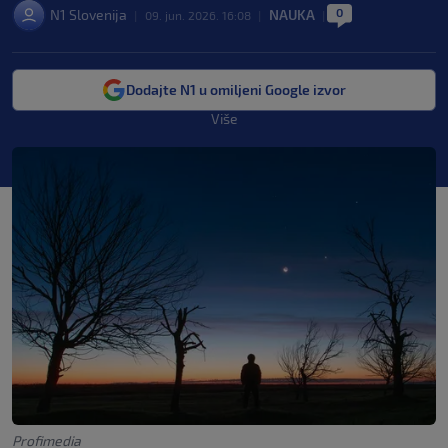
0
N1 Slovenija
NAUKA
|
09. jun. 2026. 16:08
|
|
Dodajte N1 u omiljeni Google izvor
Više
Profimedia