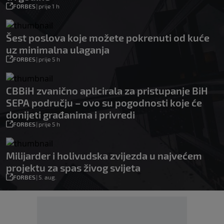
FORBES
|
prije 1 h
Šest poslova koje možete pokrenuti od kuće
uz minimalna ulaganja
FORBES
|
prije 5 h
CBBiH zvanično aplicirala za pristupanje BiH
SEPA području – ovo su pogodnosti koje će
donijeti građanima i privredi
FORBES
|
prije 5 h
Milijarder i holivudska zvijezda u najvećem
projektu za spas živog svijeta
FORBES
|
5. aug.