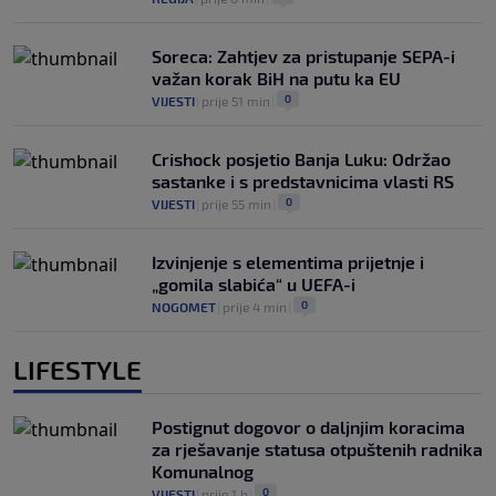
Soreca: Zahtjev za pristupanje SEPA-i
važan korak BiH na putu ka EU
0
VIJESTI
|
prije 51 min
|
Crishock posjetio Banja Luku: Održao
sastanke i s predstavnicima vlasti RS
0
VIJESTI
|
prije 55 min
|
Izvinjenje s elementima prijetnje i
„gomila slabića“ u UEFA-i
0
NOGOMET
|
prije 4 min
|
LIFESTYLE
Postignut dogovor o daljnjim koracima
za rješavanje statusa otpuštenih radnika
Komunalnog
0
VIJESTI
|
prije 1 h
|