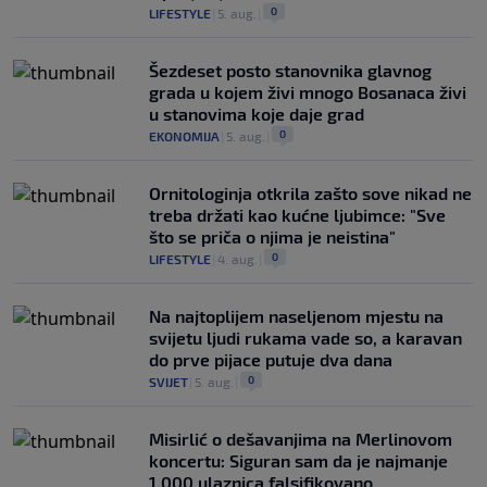
0
LIFESTYLE
|
5. aug.
|
Šezdeset posto stanovnika glavnog
grada u kojem živi mnogo Bosanaca živi
u stanovima koje daje grad
0
EKONOMIJA
|
5. aug.
|
Ornitologinja otkrila zašto sove nikad ne
treba držati kao kućne ljubimce: "Sve
što se priča o njima je neistina"
0
LIFESTYLE
|
4. aug.
|
Na najtoplijem naseljenom mjestu na
svijetu ljudi rukama vade so, a karavan
do prve pijace putuje dva dana
0
SVIJET
|
5. aug.
|
Misirlić o dešavanjima na Merlinovom
koncertu: Siguran sam da je najmanje
1.000 ulaznica falsifikovano