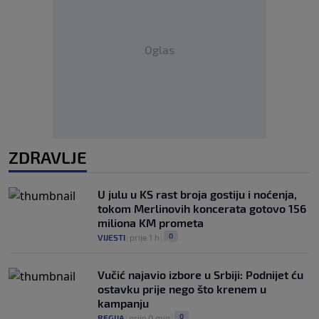
Oglas
ZDRAVLJE
U julu u KS rast broja gostiju i noćenja,
tokom Merlinovih koncerata gotovo 156
miliona KM prometa
0
VIJESTI
|
prije 1 h
|
Vučić najavio izbore u Srbiji: Podnijet ću
ostavku prije nego što krenem u
kampanju
0
REGIJA
|
prije 0 min
|