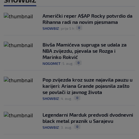
Američki reper A$AP Rocky potvrdio da
Rihanna radi na novim pjesmama
0
SHOWBIZ
|
prije 5 h
|
Bivša Mamićeva supruga se udala za
NBA zvijezdu, pjevala se Rozga i
Marinko Rokvić
0
NOGOMET
|
5. aug.
|
Pop zvijezda kroz suze najavila pauzu u
karijeri: Ariana Grande pojasnila zašto
se povlači iz javnog života
0
SHOWBIZ
|
4. aug.
|
Legendarni Marduk predvodi dvodnevni
black metal praznik u Sarajevu
0
SHOWBIZ
|
3. aug.
|