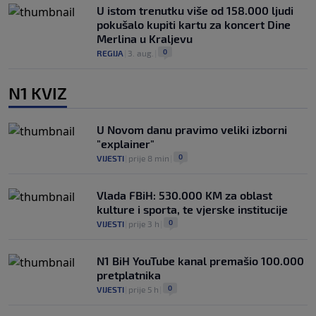
U istom trenutku više od 158.000 ljudi
pokušalo kupiti kartu za koncert Dine
Merlina u Kraljevu
0
REGIJA
|
3. aug.
|
N1 KVIZ
U Novom danu pravimo veliki izborni
"explainer"
0
VIJESTI
|
prije 8 min
|
Vlada FBiH: 530.000 KM za oblast
kulture i sporta, te vjerske institucije
0
VIJESTI
|
prije 3 h
|
N1 BiH YouTube kanal premašio 100.000
pretplatnika
0
VIJESTI
|
prije 5 h
|