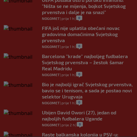
"Ništa se ne mijenja, bojkot Svjetskog
prvenstva i dalje je na snazi"
0
NOGOMET
|
prije 1 h
|
FIFA još nije uplatila obećani novac
gradovima domaćinima Svjetskog
prvenstva
0
NOGOMET
|
prije 1 h
|
Barcelona "krade" najboljeg fudbalera
Svjetskog prvenstva – žestok šamar
Real Madridu
0
NOGOMET
|
prije 1 h
|
Bio je najbolji igrač Svjetskog prvenstva,
bavio se i tenisom, a sada je postao novi
selektor Urugvaja
0
NOGOMET
|
prije 1 h
|
Ubijen David Owori (27), jedan od
najboljih fudbalera Ugande
0
NOGOMET
|
prije 2 h
|
Raste balkanska kolonija u PSV-u: