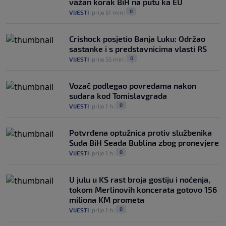
važan korak BiH na putu ka EU
0
VIJESTI
|
prije 51 min
|
Crishock posjetio Banja Luku: Održao
sastanke i s predstavnicima vlasti RS
0
VIJESTI
|
prije 55 min
|
Vozač podlegao povredama nakon
sudara kod Tomislavgrada
0
VIJESTI
|
prije 1 h
|
Potvrđena optužnica protiv službenika
Suda BiH Seada Bublina zbog pronevjere
0
VIJESTI
|
prije 1 h
|
U julu u KS rast broja gostiju i noćenja,
tokom Merlinovih koncerata gotovo 156
miliona KM prometa
0
VIJESTI
|
prije 1 h
|