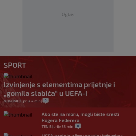
Oglas
SPORT
Izvinjenje s elementima prijetnje i
„gomila slabića“ u UEFA-i
0
NOGOMET
|
prije 4 min
|
Ako ste na moru, mogli biste sresti
Rogera Federera
0
TENIS
|
prije 33 min
|
UEFA poslala oštru poruku Infantinu: