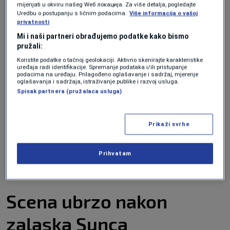
godina potresao englesku
mijenjati u okviru našeg Wеб локација. Za više detalja, pogledajte
reprezentaciju
Uredbu o postupanju s ličnim podacima.
Više informacija o vašoj
NOGOMET
|
9. jun.
privatnosti
Kamere zabilježile šta je baka
Mi i naši partneri obrađujemo podatke kako bismo
uradila u sekundama terora: Svijet u
pružali:
šoku nakon zemljotresa jačine 7,8
Koristite podatke o tačnoj geolokaciji. Aktivno skenirajte karakteristike
stepeni
uređaja radi identifikacije. Spremanje podataka i/ili pristupanje
podacima na uređaju. Prilagođeno oglašavanje i sadržaj, mjerenje
SVIJET
|
9. jun.
oglašavanja i sadržaja, istraživanje publike i razvoj usluga.
Spisak partnera (pružalaca usluga)
Venera je najsjajnija planeta na noćnom nebu,
a Jupiter je odmah iza nje po sjaju. Stoga nam
Prikaži svrhe
ne treba ni teleskop ni dvogled da bismo ih
Prihvatam
vidjeli u svemiru, već ih možemo posmatrati
bez ikakvih pomagala.
Scena ubrzo nakon
zalaska Sunca