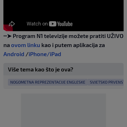
┈➤ Program N1 televizije možete pratiti UŽIVO
na
ovom linku
kao i putem aplikacija za
Android
/
iPhone/iPad
Više tema kao što je ova?
NOGOMETNA REPREZENTACIJE ENGLESKE
SVJETSKO PRVENST