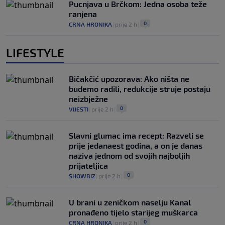
Pucnjava u Brčkom: Jedna osoba teže
ranjena
0
CRNA HRONIKA
|
prije 2 h
|
LIFESTYLE
Bičakčić upozorava: Ako ništa ne
budemo radili, redukcije struje postaju
neizbježne
0
VIJESTI
|
prije 2 h
|
Slavni glumac ima recept: Razveli se
prije jedanaest godina, a on je danas
naziva jednom od svojih najboljih
prijateljica
0
SHOWBIZ
|
prije 2 h
|
U brani u zeničkom naselju Kanal
pronađeno tijelo starijeg muškarca
0
CRNA HRONIKA
|
prije 2 h
|