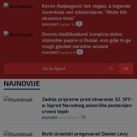
Kerim Alajbegović tek stigao, a legende
Juventusa već oduševljene: "Može biti
okosnica tima"
0
NOGOMET
|
prije 1 h
|
Dennis Hadžikadunić konačno dobio
slobodne papire iz Rusije, evo gdje bi ga
mogli gledati naredne sezone
0
NOGOMET
|
prije 2 h
|
Ažurirana ATP lista: Damir Džumhur pao
dvije pozicije, Alcaraz se vratio na drugo
Idi na Sport
mjesto
0
TENIS
|
prije 3 h
|
NAJNOVIJE
Za Sarajevo odigrao samo devet minuta,
sada briljira i najbolji je strijelac lige
Zadnje pripreme pred otvaranje 32. SFF-
(VIDEO)
a: Ispred Narodnog pozorišta postavljen
0
NOGOMET
|
prije 4 h
|
crveni tepih
0
KULTURA
|
prije 16 min
|
Bivši izraelski pregovarač Daniel Levy