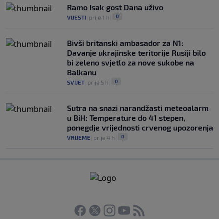
Ramo Isak gost Dana uživo
0
VIJESTI
|
prije 1 h
|
Bivši britanski ambasador za N1:
Davanje ukrajinske teritorije Rusiji bilo
bi zeleno svjetlo za nove sukobe na
Balkanu
0
SVIJET
|
prije 5 h
|
Sutra na snazi narandžasti meteoalarm
u BiH: Temperature do 41 stepen,
ponegdje vrijednosti crvenog upozorenja
0
VRIJEME
|
prije 4 h
|