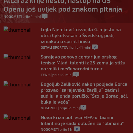
Alcaraz krije nešto, nastup na US
Openu još uvijek pod znakom pitanja
0
NOGOMET
|
prije 4 min
|
Lejla Njemčević osvojila 4. mjesto na
utrci Cykelvasan u Švedskoj, podij
izmakao u sprint finišu
0
OSTALI SPORTOVI
|
prije 41 min
|
Sarajevo ponovo centar juniorskog
tenisa: Mladi talenti iz 25 zemalja stižu
na veliki međunarodni turnir
0
TENIS
|
prije 49 min
|
Bogoljub Zeljković nakon pobjede Borca
prozvao "sarajevsku čaršiju", zatim i
sudiju, a onda poručio: "Što je Borac jači,
buka je veća"
0
NOGOMET
|
prije 56 min
|
Nova kriza potresa FIFA-u: Gianni
Infantino je sada optužen za "obmanu"
0
NOGOMET
|
prije 1 h
|