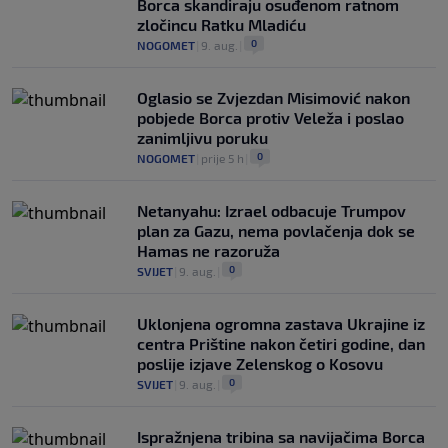
Borca skandiraju osuđenom ratnom
zločincu Ratku Mladiću
0
NOGOMET
|
9. aug.
|
Oglasio se Zvjezdan Misimović nakon
pobjede Borca protiv Veleža i poslao
zanimljivu poruku
0
NOGOMET
|
prije 5 h
|
Netanyahu: Izrael odbacuje Trumpov
plan za Gazu, nema povlačenja dok se
Hamas ne razoruža
0
SVIJET
|
9. aug.
|
Uklonjena ogromna zastava Ukrajine iz
centra Prištine nakon četiri godine, dan
poslije izjave Zelenskog o Kosovu
0
SVIJET
|
9. aug.
|
Ispražnjena tribina sa navijačima Borca