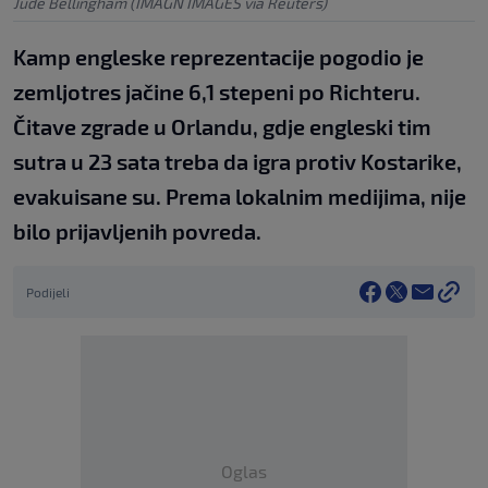
Jude Bellingham (IMAGN IMAGES via Reuters)
Kamp engleske reprezentacije pogodio je
zemljotres jačine 6,1 stepeni po Richteru.
Čitave zgrade u Orlandu, gdje engleski tim
sutra u 23 sata treba da igra protiv Kostarike,
evakuisane su. Prema lokalnim medijima, nije
bilo prijavljenih povreda.
Podijeli
Oglas