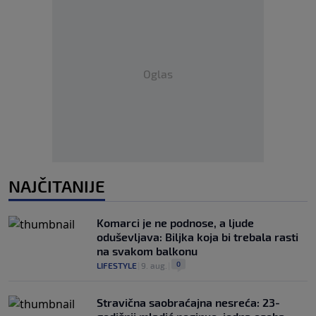
Oglas
NAJČITANIJE
Komarci je ne podnose, a ljude
oduševljava: Biljka koja bi trebala rasti
na svakom balkonu
0
LIFESTYLE
|
9. aug.
|
Stravična saobraćajna nesreća: 23-