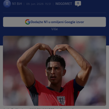
0
N1 BiH
NOGOMET
|
09. jun. 2026. 15:51
|
|
Dodajte N1 u omiljeni Google izvor
Više