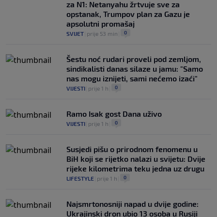
za N1: Netanyahu žrtvuje sve za
opstanak, Trumpov plan za Gazu je
apsolutni promašaj
0
SVIJET
|
prije 53 min
|
Šestu noć rudari proveli pod zemljom,
sindikalisti danas silaze u jamu: "Samo
nas mogu iznijeti, sami nećemo izaći"
0
VIJESTI
|
prije 1 h
|
Ramo Isak gost Dana uživo
0
VIJESTI
|
prije 1 h
|
Susjedi pišu o prirodnom fenomenu u
BiH koji se rijetko nalazi u svijetu: Dvije
rijeke kilometrima teku jedna uz drugu
0
LIFESTYLE
|
prije 1 h
|
Najsmrtonosniji napad u dvije godine:
Ukrajinski dron ubio 13 osoba u Rusiji