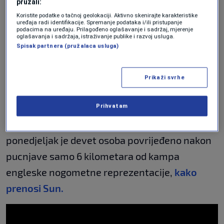
pružali:
Kamere zabilježile šta je baka
Koristite podatke o tačnoj geolokaciji. Aktivno skenirajte karakteristike
uređaja radi identifikacije. Spremanje podataka i/ili pristupanje
uradila u sekundama terora: Svijet u
podacima na uređaju. Prilagođeno oglašavanje i sadržaj, mjerenje
šoku nakon zemljotresa jačine 7,8
oglašavanja i sadržaja, istraživanje publike i razvoj usluga.
stepeni
Spisak partnera (pružalaca usluga)
SVIJET
|
9. jun.
Prikaži svrhe
Zemljotres ove jačine nije pogodio ovu regiju
od 1880. godine.
Prihvatam
Ovo nije prvi incident oko kampa Tri lava. U
ponedjeljak je devet osoba povrijeđeno nakon
pucnjave samo 6 kilometara od kampa
engleske nogometne reprezentacije,
kako
prenosi Sun.