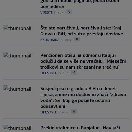
godišnji mladić poginuo, jedna osoba
povijeđena
0
VIJESTI
|
9. aug.
|
Što ste naručivali, naručivali ste: Kraj
Glova u BiH, od sutra prestaju dostave
0
EKONOMIJA
|
9. aug.
|
Penzioneri otišli na odmor u Italiju i
odlučili da se više ne vraćaju: "Mjesečni
troškovi su nam skresani na trećinu"
0
LIFESTYLE
|
5. aug.
|
Susjedi pišu o gradu u BiH na devet
rijeka, a ime mu doslovno znači "zdrava
voda": Svi koji ga posjete ostanu
oduševljeni
0
LIFESTYLE
|
7. aug.
|
Prekid utakmice u Banjaluci: Navijači