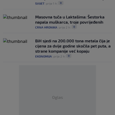
0
SVIJET
|
prije 1 h
|
Masovna tuča u Laktašima: Šestorka
napala muškarca, troje povrijeđenih
0
CRNA HRONIKA
|
prije 2 h
|
BiH sjedi na 200.000 tona metala čija je
cijena za dvije godine skočila pet puta, a
strane kompanije već kopaju
0
EKONOMIJA
|
prije 2 h
|
Oglas