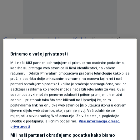
Centar potresa je bio na Kubi
, ali se osjetio
stotinama kilometara dalje na Floridi.
Brinemo o vašoj privatnosti
Mi i naši
603
partneri pohranjujemo i pristupamo osobnim podacima,
Pročitajte još
kao što su pretraga web stranica ili lični identifikatori, na vašem
računaru . Odabir Prihvatam omogućava praćenje tehnologije kako bi se
pružila podrška dolje prikazanim svrhama na osnovu kojih mi i naši
Slovenački restorani Baščaršija
partneri obrađujemo podatke Ukoliko je praćenje onemogućeno, neki od
zaradili 8,5 miliona eura, jedan
sadržaja i reklama koje vidite možda neće biti relevantni za vas. Ovaj
zapošljava 120 radnika
odabir postavki možete ponovno odabrati i pritom promijeniti trenutni
EKONOMIJA
|
9. jun.
odabir ili pristanak tako što ćete kliknuti na Upravljaj željenim
postavkama link na dnu ove web stranice [ili plutajuću ikonu u donjem
Lanac od 1.050 supermarket uvodi
lijevom dijelu web stranice, ako je primjenjivo]. Vaš odabir će se
novo pravilo od 30,5 KM
mijenjati u okviru našeg Wеб локација. Za više detalja, pogledajte
EKONOMIJA
|
9. jun.
Uredbu o postupanju s ličnim podacima.
Više informacija o vašoj
privatnosti
Pogledajte u nebo, dolazi jedan od
najspektakularnijih prizora godine
Mi i naši partneri obrađujemo podatke kako bismo
NAUKA
|
9. jun.