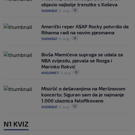
objavio najbolje trenutke s Koševa
0
SHOWBIZ
|
6. aug.
|
Američki reper A$AP Rocky potvrdio da
Rihanna radi na novim pjesmama
0
SHOWBIZ
|
6. aug.
|
Bivša Mamićeva supruga se udala za
NBA zvijezdu, pjevala se Rozga i
Marinko Rokvić
0
NOGOMET
|
5. aug.
|
Misirlić o dešavanjima na Merlinovom
koncertu: Siguran sam da je najmanje
1.000 ulaznica falsifikovano
0
SHOWBIZ
|
5. aug.
|
N1 KVIZ