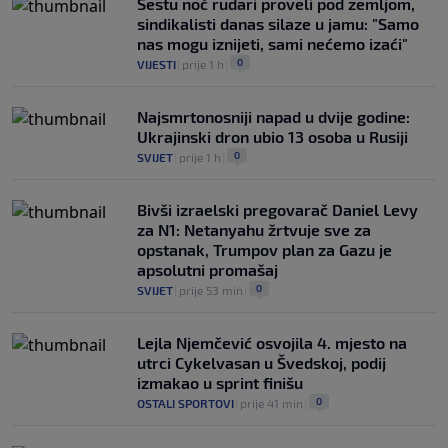
Šestu noć rudari proveli pod zemljom,
sindikalisti danas silaze u jamu: "Samo
nas mogu iznijeti, sami nećemo izaći"
0
VIJESTI
|
prije 1 h
|
Najsmrtonosniji napad u dvije godine:
Ukrajinski dron ubio 13 osoba u Rusiji
0
SVIJET
|
prije 1 h
|
Bivši izraelski pregovarač Daniel Levy
za N1: Netanyahu žrtvuje sve za
opstanak, Trumpov plan za Gazu je
apsolutni promašaj
0
SVIJET
|
prije 53 min
|
Lejla Njemčević osvojila 4. mjesto na
utrci Cykelvasan u Švedskoj, podij
izmakao u sprint finišu
0
OSTALI SPORTOVI
|
prije 41 min
|