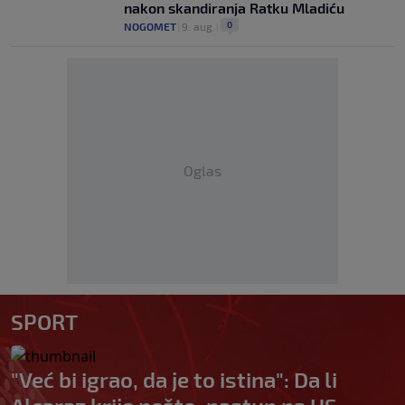
nakon skandiranja Ratku Mladiću
0
NOGOMET
|
9. aug.
|
Oglas
SPORT
"Već bi igrao, da je to istina": Da li