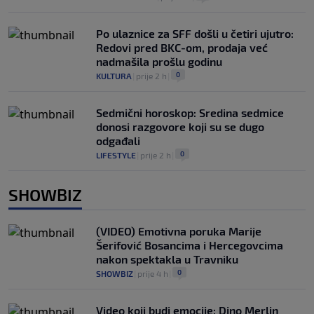
Po ulaznice za SFF došli u četiri ujutro:
Redovi pred BKC-om, prodaja već
nadmašila prošlu godinu
0
KULTURA
|
prije 2 h
|
Sedmični horoskop: Sredina sedmice
donosi razgovore koji su se dugo
odgađali
0
LIFESTYLE
|
prije 2 h
|
SHOWBIZ
(VIDEO) Emotivna poruka Marije
Šerifović Bosancima i Hercegovcima
nakon spektakla u Travniku
0
SHOWBIZ
|
prije 4 h
|
Video koji budi emocije: Dino Merlin