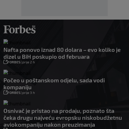
Nafta ponovo iznad 80 dolara – evo koliko je
dizel u BiH poskupio od februara
FORBES
|
prije 2 h
Počeo u poštanskom odjelu, sada vodi
kompaniju
FORBES
|
prije 3 h
Osnivač je pristao na prodaju, poznato šta
čeka drugu najveću evropsku niskobudžetnu
aviokompaniju nakon preuzimanja