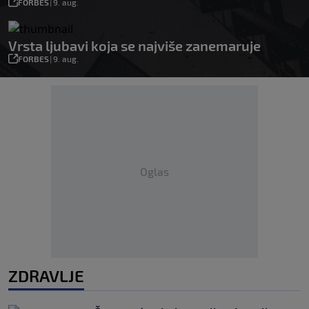
FORBES
|
9. aug.
Vrsta ljubavi koja se najviše zanemaruje
FORBES
|
9. aug.
Oglas
ZDRAVLJE