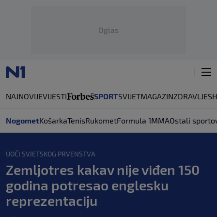
Oglas
NAJNOVIJE
VIJESTI
SPORT
SVIJET
MAGAZIN
ZDRAVLJE
S
Nogomet
Košarka
Tenis
Rukomet
Formula 1
MMA
Ostali sporto
UOČI SVJETSKOG PRVENSTVA
Zemljotres kakav nije viđen 150
godina potresao englesku
reprezentaciju