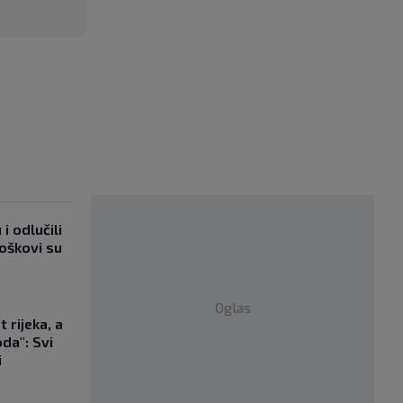
i odlučili
roškovi su
Oglas
 rijeka, a
da": Svi
i