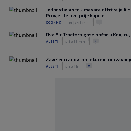
Jednostavan trik mesara otkriva je li p
Provjerite ovo prije kupnje
|
|
0
COOKING
prije 43 min
Dva Air Tractora gase požar u Konjicu, 
|
|
0
VIJESTI
prije 55 min
Završeni radovi na tekućem održavanju
|
|
0
VIJESTI
prije 1 h