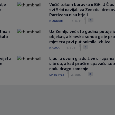
lje
Vučić tokom boravka u BiH: U Čipul
n
svi Srbi navijali za Zvezdu, dreso
Partizana nisu htjeli
|
|
0
NOGOMET
6. aug.
rtman
Uz Zemlju već sto godina putuje j
stalo
objekat, a kineska sonda ga je pr
mjeseca prvi put snimila izbliza
|
|
0
NAUKA
6. aug.
vijetu
Ljudi u ovom gradu žive u rupama
ve
u brdu, a kad prošire spavaću so
nađu drago kamenje
|
|
0
LIFESTYLE
2. aug.