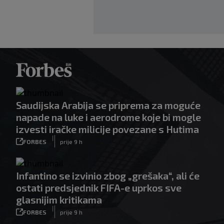
Saudijska Arabija se priprema za moguće
napade na luke i aerodrome koje bi mogle
izvesti iračke milicije povezane s Hutima
|
FORBES
prije 9 h
Infantino se izvinio zbog „grešaka“, ali će
ostati predsjednik FIFA-e uprkos sve
glasnijim kritikama
|
FORBES
prije 9 h