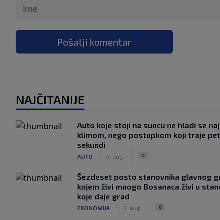
Pošalji komentar
NAJČITANIJE
Auto koje stoji na suncu ne hladi se na
klimom, nego postupkom koji traje pe
sekundi
|
|
0
AUTO
6. aug.
Šezdeset posto stanovnika glavnog g
kojem živi mnogo Bosanaca živi u sta
koje daje grad
|
|
0
EKONOMIJA
5. aug.