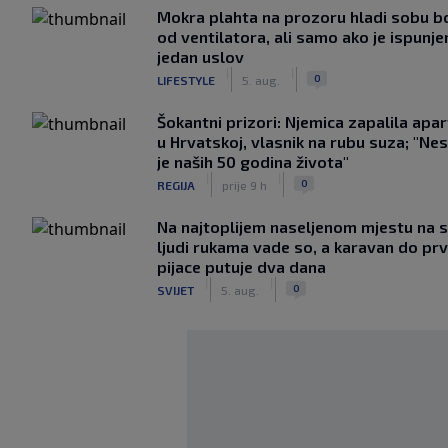
Mokra plahta na prozoru hladi sobu bo
od ventilatora, ali samo ako je ispunje
jedan uslov
|
|
0
LIFESTYLE
5. aug.
Šokantni prizori: Njemica zapalila apa
u Hrvatskoj, vlasnik na rubu suza; "Ne
je naših 50 godina života"
|
|
0
REGIJA
prije 9 h
Na najtoplijem naseljenom mjestu na s
ljudi rukama vade so, a karavan do pr
pijace putuje dva dana
|
|
0
SVIJET
5. aug.