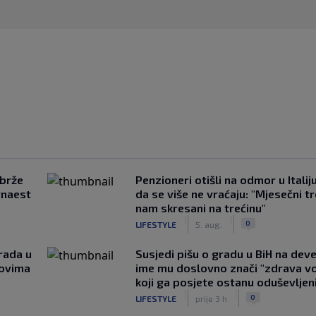
jbrže
Penzioneri otišli na odmor u Italiju 
tnaest
da se više ne vraćaju: "Mjesečni t
nam skresani na trećinu"
|
|
0
LIFESTYLE
5. aug.
rada u
Susjedi pišu o gradu u BiH na devet
novima
ime mu doslovno znači "zdrava vo
koji ga posjete ostanu oduševljen
|
|
0
LIFESTYLE
prije 3 h