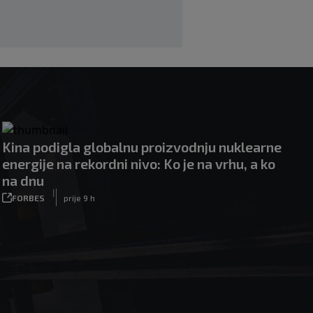
Kina podigla globalnu proizvodnju nuklearne
energije na rekordni nivo: Ko je na vrhu, a ko
na dnu
|
FORBES
prije 9 h