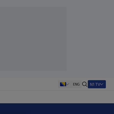
N1 TV
ENG