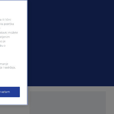
ili lični
ila podrška
e
ostavki možete
željenim
ko je
dbu o
remanje
a i sadržaja,
ihvatam
 će