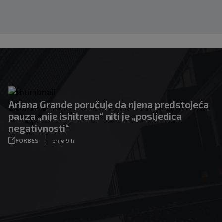
Ariana Grande poručuje da njena predstojeća
pauza „nije ishitrena“ niti je „posljedica
negativnosti“
|
FORBES
prije 9 h