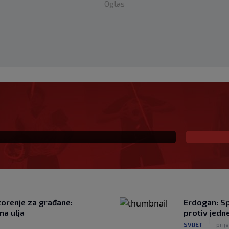
Oglas
la je internet, a onda
aju gdje je i šta radi
zorenje za građane:
Erdogan: Sp
na ulja
protiv jedne
|
SVIJET
prij