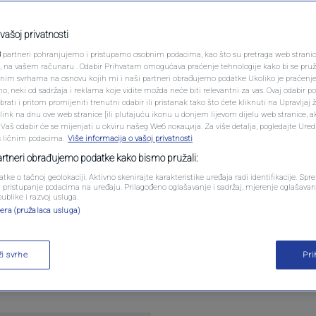
PODCAST
e povezati i Balkan:
N1 SPECIJAL
vašoj privatnosti
3
partneri pohranjujemo i pristupamo osobnim podacima, kao što su pretraga web stranica 
metara, dubok 20,75
FENOMENI
ri, na vašem računaru . Odabir Prihvatam omogućava praćenje tehnologije kako bi se pruž
anim svrhama na osnovu kojih mi i naši partneri obrađujemo podatke Ukoliko je praćenj
 neki od sadržaja i reklama koje vidite možda neće biti relevantni za vas. Ovaj odabir p
o milijarde dolara
NEISTRAŽENO
ati i pritom promijeniti trenutni odabir ili pristanak tako što ćete kliknuti na Upravljaj 
ink na dnu ove web stranice [ili plutajuću ikonu u donjem lijevom dijelu web stranice, a
VIRALNO
. Vaš odabir će se mijenjati u okviru našeg Wеб локација. Za više detalja, pogledajte Ure
s ličnim podacima.
Više informacija o vašoj privatnosti
0
OGIJA
komentara
|
FOTO
partneri obrađujemo podatke kako bismo pružali:
atke o tačnoj geolokaciji. Aktivno skenirajte karakteristike uređaja radi identifikacije. Sp
PROMO
li pristupanje podacima na uređaju. Prilagođeno oglašavanje i sadržaj, mjerenje oglašavanj
publike i razvoj usluga.
era (pružalaca usluga)
VIDEO
ži svrhe
Pr
bine 20,75 metara, prema službenim podacima. Rutu