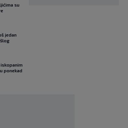
jićima su
ve
oš jedan
ošlog
 iskopanim
bu ponekad