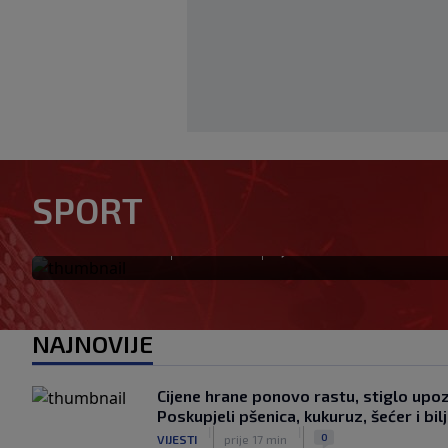
Prije nekoliko godina zaludje
nestala iz javnosti: Svi se pit
SPORT
(VIDEO)
|
|
0
OSTALI SPORTOVI
prije 12 min
NAJNOVIJE
Cijene hrane ponovo rastu, stiglo upo
Poskupjeli pšenica, kukuruz, šećer i bilj
|
|
0
VIJESTI
prije 17 min