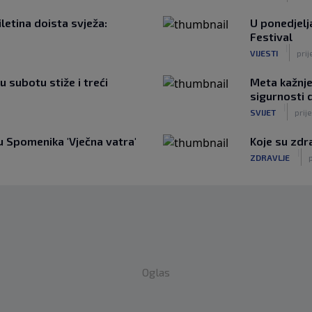
iletina doista svježa:
U ponedjelj
Festival
|
VIJESTI
pri
u subotu stiže i treći
Meta kažnje
sigurnosti 
|
SVIJET
prij
 Spomenika 'Vječna vatra'
Koje su zdr
|
ZDRAVLJE
p
Oglas