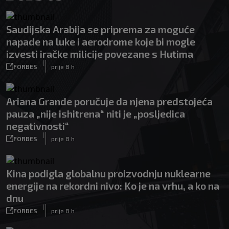
Saudijska Arabija se priprema za moguće
napade na luke i aerodrome koje bi mogle
izvesti iračke milicije povezane s Hutima
|
FORBES
prije 8 h
Ariana Grande poručuje da njena predstojeća
pauza „nije ishitrena“ niti je „posljedica
negativnosti“
|
FORBES
prije 8 h
Kina podigla globalnu proizvodnju nuklearne
energije na rekordni nivo: Ko je na vrhu, a ko na
dnu
|
FORBES
prije 8 h