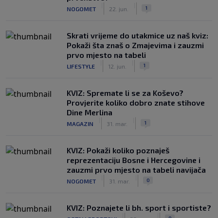
|
|
1
NOGOMET
22. jun.
Skrati vrijeme do utakmice uz naš kviz:
Pokaži šta znaš o Zmajevima i zauzmi
prvo mjesto na tabeli
|
|
1
LIFESTYLE
12. jun.
KVIZ: Spremate li se za Koševo?
Provjerite koliko dobro znate stihove
Dine Merlina
|
|
1
MAGAZIN
31. mar.
KVIZ: Pokaži koliko poznaješ
reprezentaciju Bosne i Hercegovine i
zauzmi prvo mjesto na tabeli navijača
|
|
0
NOGOMET
31. mar.
KVIZ: Poznajete li bh. sport i sportiste?
|
|
0