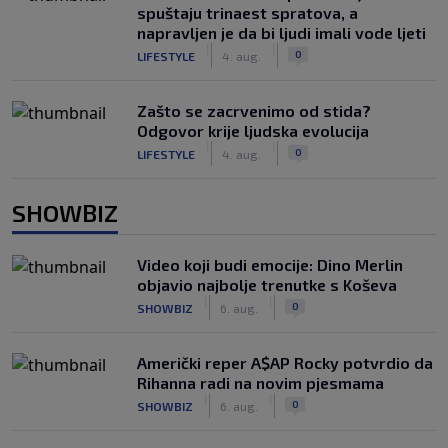
spuštaju trinaest spratova, a
napravljen je da bi ljudi imali vode ljeti
|
|
0
LIFESTYLE
4. aug.
Zašto se zacrvenimo od stida?
Odgovor krije ljudska evolucija
|
|
0
LIFESTYLE
4. aug.
SHOWBIZ
Video koji budi emocije: Dino Merlin
objavio najbolje trenutke s Koševa
|
|
0
SHOWBIZ
6. aug.
Američki reper A$AP Rocky potvrdio da
Rihanna radi na novim pjesmama
|
|
0
SHOWBIZ
6. aug.