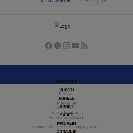
OSTALI SPORTOVI
23. mar.
NAJNOVIJE
VIJESTI
Kontakt
FORBES
O nama
Marketing
SPORT
Impresum
Pravila korištenja
SVIJET
Politika privatnosti
RSS
MAGAZIN
Member of
United Media
- Copyright 2026
ZDRAVLJE