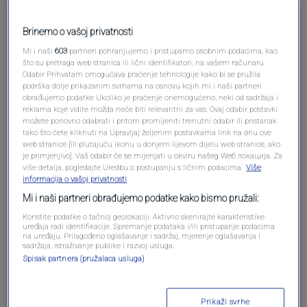
Pošalji komentar
Brinemo o vašoj privatnosti
Mi i naši
603
partneri pohranjujemo i pristupamo osobnim podacima, kao
što su pretraga web stranica ili lični identifikatori, na vašem računaru .
Odabir Prihvatam omogućava praćenje tehnologije kako bi se pružila
podrška dolje prikazanim svrhama na osnovu kojih mi i naši partneri
obrađujemo podatke Ukoliko je praćenje onemogućeno, neki od sadržaja i
reklama koje vidite možda neće biti relevantni za vas. Ovaj odabir postavki
možete ponovno odabrati i pritom promijeniti trenutni odabir ili pristanak
tako što ćete kliknuti na Upravljaj željenim postavkama link na dnu ove
web stranice [ili plutajuću ikonu u donjem lijevom dijelu web stranice, ako
je primjenjivo]. Vaš odabir će se mijenjati u okviru našeg Wеб локација. Za
više detalja, pogledajte Uredbu o postupanju s ličnim podacima.
Više
Oglas
informacija o vašoj privatnosti
Mi i naši partneri obrađujemo podatke kako bismo pružali:
Koristite podatke o tačnoj geolokaciji. Aktivno skenirajte karakteristike
uređaja radi identifikacije. Spremanje podataka i/ili pristupanje podacima
na uređaju. Prilagođeno oglašavanje i sadržaj, mjerenje oglašavanja i
sadržaja, istraživanje publike i razvoj usluga.
Spisak partnera (pružalaca usluga)
Prikaži svrhe