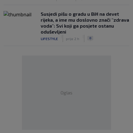
Susjedi pišu o gradu u BiH na devet
rijeka, a ime mu doslovno znači "zdrava
voda": Svi koji ga posjete ostanu
oduševljeni
|
|
0
LIFESTYLE
prije 2 h
Oglas