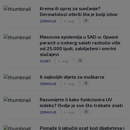
Krema ili sprej za sunčanje?
Dermatolozi otkrili šta je bolji izbor
|
|
0
ZDRAVLJE
6. aug.
Masovna epidemija u SAD-u: Opasni
parazit u iceberg salati razbolio više
od 25.000 ljudi, zabilježeni i smrtni
slučajevi
|
|
0
SVIJET
6. aug.
6 najboljih dijeta za muškarce
|
|
0
ZDRAVLJE
5. aug.
Razumijete li kako funkcionira UV
indeks? Ovdje je sve što trebate znati
|
|
0
ZDRAVLJE
4. aug.
Pomaže li jabučni ocat kod dijabetesa i