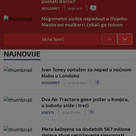
poslati Borcu?
|
|
0
NOGOMET
prije 4 h
Nogometni sudija napadnut u Osijeku:
Maskirani muškarci čekali ga tokom
jutarnjeg trčanja
|
|
0
NOGOMET
prije 4 h
Idi na Sport
Horde zla poručile da neće ići u
NAJNOVIJE
Vrapčiće, a upravu FK Sarajevo okrivili
za neigranje na Koševu: "Ovakav odnos
nećemo tolerisati"
Ivan Toney optužen za napad u noćnom
|
|
0
NOGOMET
prije 5 h
klubu u Londonu
|
|
0
NOGOMET
prije 0 min
Đoković predložio promjene u tenisu,
Amerikanac komentarisao:
Interesantno da Novak to predlaže
Dva Air Tractora gase požar u Konjicu,
|
|
0
TENIS
prije 6 h
u subotu stiže i treći
|
|
0
VIJESTI
prije 0 min
Meta kažnjena sa dodatnih 567 miliona
dolara zbog ugrožavanja sigurnosti