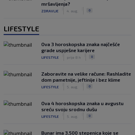
mršavljenja?
|
|
0
ZDRAVLJE
4. aug.
LIFESTYLE
Ova 3 horoskopska znaka najčešće
grade uspješne karijere
|
|
0
LIFESTYLE
prije 8 h
Zaboravite na velike račune: Rashladite
dom pametnije, jeftinije i bez klime
|
|
0
LIFESTYLE
5. aug.
Ova 4 horoskopska znaka u avgustu
sreću svoju srodnu dušu
|
|
0
LIFESTYLE
5. aug.
Bunar imа 3.500 stepenica koje se