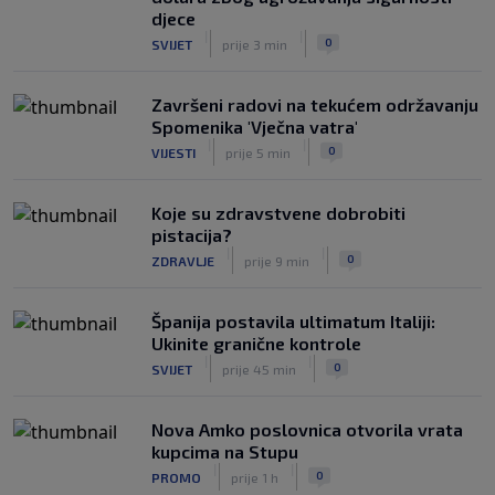
djece
|
|
0
SVIJET
prije 3 min
Završeni radovi na tekućem održavanju
Spomenika 'Vječna vatra'
|
|
0
VIJESTI
prije 5 min
Koje su zdravstvene dobrobiti
pistacija?
|
|
0
ZDRAVLJE
prije 9 min
Španija postavila ultimatum Italiji:
Ukinite granične kontrole
|
|
0
SVIJET
prije 45 min
Nova Amko poslovnica otvorila vrata
kupcima na Stupu
|
|
0
PROMO
prije 1 h