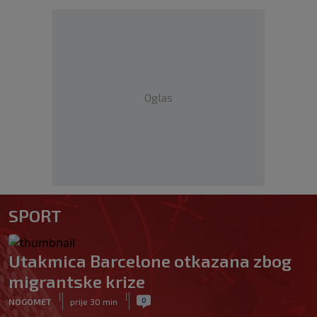
Oglas
SPORT
Utakmica Barcelone otkazana zbog
migrantske krize
|
|
0
NOGOMET
prije 30 min