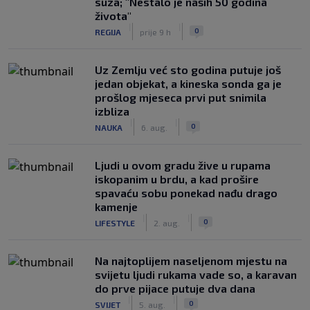
suza; "Nestalo je naših 50 godina
života"
|
|
0
REGIJA
prije 9 h
Uz Zemlju već sto godina putuje još
jedan objekat, a kineska sonda ga je
prošlog mjeseca prvi put snimila
izbliza
|
|
0
NAUKA
6. aug.
Ljudi u ovom gradu žive u rupama
iskopanim u brdu, a kad prošire
spavaću sobu ponekad nađu drago
kamenje
|
|
0
LIFESTYLE
2. aug.
Na najtoplijem naseljenom mjestu na
svijetu ljudi rukama vade so, a karavan
do prve pijace putuje dva dana
|
|
0
SVIJET
5. aug.