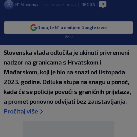
0
N1 Slovenija
REGIJA
|
11. jun. 2026. 18:45
|
|
Dodajte N1 u omiljeni Google izvor
Više
Slovenska vlada odlučila je ukinuti privremeni
nadzor na granicama s Hrvatskom i
Mađarskom, koji je bio na snazi od listopada
2023. godine. Odluka stupa na snagu u ponoć,
kada će se policija povući s graničnih prijelaza,
a promet ponovno odvijati bez zaustavljanja.
Pročitaj više