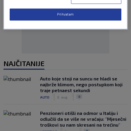
Prihvatam
Oglas
NAJČITANIJE
Auto koje stoji na suncu ne hladi se
najbrže klimom, nego postupkom koji
traje petnaest sekundi
|
|
0
AUTO
6. aug.
Penzioneri otišli na odmor u Italiju i
odlučili da se više ne vraćaju: "Mjesečni
troškovi su nam skresani na trećinu"
|
|
0