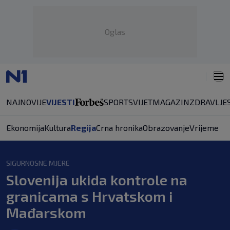
Oglas
NAJNOVIJE
VIJESTI
SPORT
SVIJET
MAGAZIN
ZDRAVLJE
Ekonomija
Kultura
Regija
Crna hronika
Obrazovanje
Vrijeme
SIGURNOSNE MJERE
Slovenija ukida kontrole na
granicama s Hrvatskom i
Mađarskom