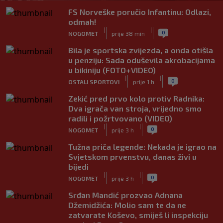
FS Norveške poručio Infantinu: Odlazi,
odmah!
|
|
0
NOGOMET
prije 38 min
Bila je sportska zvijezda, a onda otišla
u penziju: Sada oduševila akrobacijama
u bikiniju (FOTO+VIDEO)
|
|
0
OSTALI SPORTOVI
prije 1 h
Zekić pred prvo kolo protiv Radnika:
Dva igrača van stroja, vrijedno smo
radili i požrtvovano (VIDEO)
|
|
0
NOGOMET
prije 3 h
Tužna priča legende: Nekada je igrao na
Svjetskom prvenstvu, danas živi u
bijedi
|
|
0
NOGOMET
prije 3 h
Srđan Mandić prozvao Adnana
Džemidžića: Molio sam te da ne
zatvarate Koševo, smiješ li inspekciju