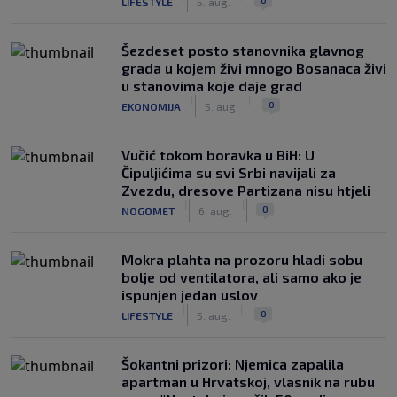
LIFESTYLE
5. aug.
Šezdeset posto stanovnika glavnog
grada u kojem živi mnogo Bosanaca živi
u stanovima koje daje grad
|
|
0
EKONOMIJA
5. aug.
Vučić tokom boravka u BiH: U
Čipuljićima su svi Srbi navijali za
Zvezdu, dresove Partizana nisu htjeli
|
|
0
NOGOMET
6. aug.
Mokra plahta na prozoru hladi sobu
bolje od ventilatora, ali samo ako je
ispunjen jedan uslov
|
|
0
LIFESTYLE
5. aug.
Šokantni prizori: Njemica zapalila
apartman u Hrvatskoj, vlasnik na rubu