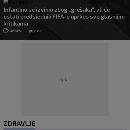
Infantino se izvinio zbog „grešaka“, ali će
ostati predsjednik FIFA-e uprkos sve glasnijim
kritikama
|
FORBES
prije 8 h
Oglas
ZDRAVLJE