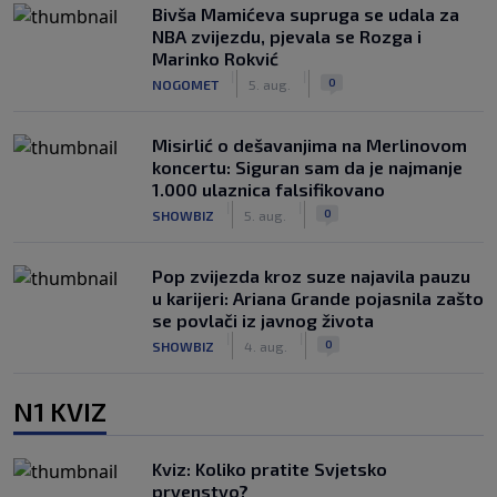
Bivša Mamićeva supruga se udala za
NBA zvijezdu, pjevala se Rozga i
Marinko Rokvić
|
|
0
NOGOMET
5. aug.
Misirlić o dešavanjima na Merlinovom
koncertu: Siguran sam da je najmanje
1.000 ulaznica falsifikovano
|
|
0
SHOWBIZ
5. aug.
Pop zvijezda kroz suze najavila pauzu
u karijeri: Ariana Grande pojasnila zašto
se povlači iz javnog života
|
|
0
SHOWBIZ
4. aug.
N1 KVIZ
Kviz: Koliko pratite Svjetsko
prvenstvo?