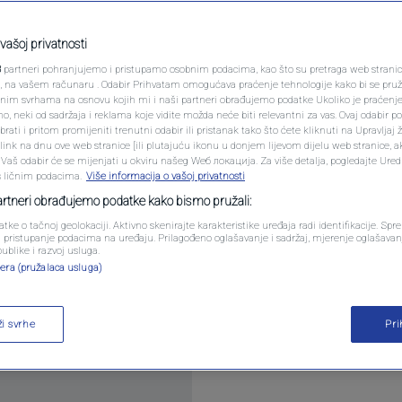
ađen mrtav u svom
PODCAST
poznata pjevačica,
N1 SPECIJAL
vašoj privatnosti
3
partneri pohranjujemo i pristupamo osobnim podacima, kao što su pretraga web stranica 
FENOMENI
ri, na vašem računaru . Odabir Prihvatam omogućava praćenje tehnologije kako bi se pruž
anim svrhama na osnovu kojih mi i naši partneri obrađujemo podatke Ukoliko je praćenj
 neki od sadržaja i reklama koje vidite možda neće biti relevantni za vas. Ovaj odabir p
NEISTRAŽENO
ati i pritom promijeniti trenutni odabir ili pristanak tako što ćete kliknuti na Upravljaj 
ntara
ink na dnu ove web stranice [ili plutajuću ikonu u donjem lijevom dijelu web stranice, a
VIRALNO
. Vaš odabir će se mijenjati u okviru našeg Wеб локација. Za više detalja, pogledajte Ure
s ličnim podacima.
Više informacija o vašoj privatnosti
FOTO
partneri obrađujemo podatke kako bismo pružali:
atke o tačnoj geolokaciji. Aktivno skenirajte karakteristike uređaja radi identifikacije. Sp
PROMO
li pristupanje podacima na uređaju. Prilagođeno oglašavanje i sadržaj, mjerenje oglašavanj
publike i razvoj usluga.
era (pružalaca usluga)
VIDEO
em 1990-ih.
Pročitaj više
ži svrhe
Pr