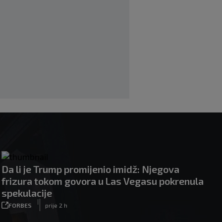
Otkriveno ko je bio Georginina prva
ljubav: Njihova priča ponovo postala
viralna
|
|
0
NOGOMET
7. aug.
Neočekivan transfer na pomolu:
Monaco se uključio u utrku za Lukakua
|
|
0
NOGOMET
7. aug.
Da li je Trump promijenio imidž: Njegova
frizura tokom govora u Las Vegasu pokrenula
spekulacije
|
FORBES
prije 2 h