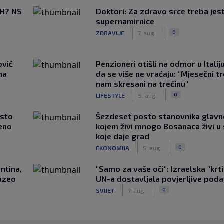
BiH? NS
Doktori: Za zdravo srce treba jest
supernamirnice
|
|
0
ZDRAVLJE
7. aug.
ović
Penzioneri otišli na odmor u Italiju 
ma
da se više ne vraćaju: "Mjesečni t
nam skresani na trećinu"
|
|
0
LIFESTYLE
5. aug.
asto
Šezdeset posto stanovnika glavn
čeno
kojem živi mnogo Bosanaca živi u
koje daje grad
|
|
0
EKONOMIJA
5. aug.
ntina,
"Samo za vaše oči": Izraelska "krt
uzeo
UN-a dostavljala povjerljive poda
|
|
0
SVIJET
7. aug.