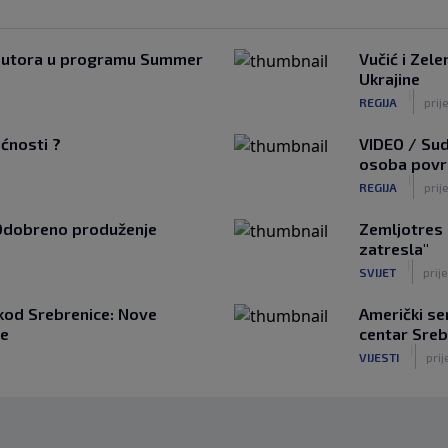
h autora u programu Summer
Vučić i Zele
Ukrajine
|
REGIJA
prij
ućnosti ?
VIDEO / Sud
osoba povri
|
REGIJA
prije
Odobreno produženje
Zemljotres 
zatresla"
|
SVIJET
prije
kod Srebrenice: Nove
Američki se
ne
centar Sreb
|
VIJESTI
prij