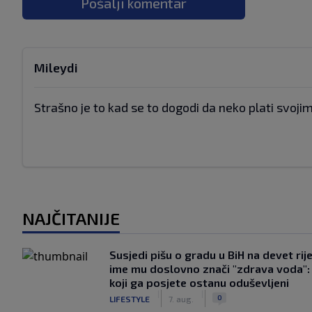
Pošalji komentar
Mileydi
Strašno je to kad se to dogodi da neko plati svoj
NAJČITANIJE
Susjedi pišu o gradu u BiH na devet rije
ime mu doslovno znači "zdrava voda":
koji ga posjete ostanu oduševljeni
|
|
0
LIFESTYLE
7. aug.