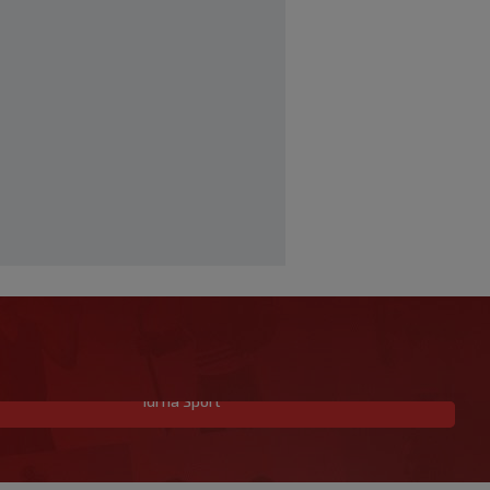
Idi na Sport
Aldian Korora: Jedan gol, dvije
generacije i priča o beskrajnoj ljubavi
prema Želji koja je obavezan smjer za