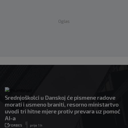
Oglas
Srednjoškolci u Danskoj će pismene radove
morati i usmeno braniti, resorno ministartvo
uvodi tri hitne mjere protiv prevara uz pomoć
AI-a
|
FORBES
prije 1 h