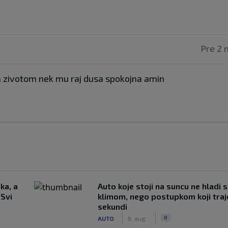
Pre 2 
im zivotom nek mu raj dusa spokojna amin
ka, a
Auto koje stoji na suncu ne hladi 
 Svi
klimom, nego postupkom koji traj
sekundi
|
|
0
AUTO
6. aug.