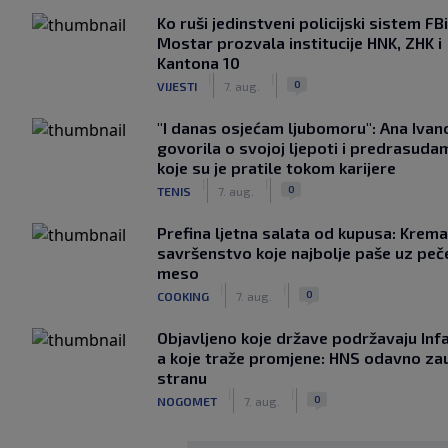
Ko ruši jedinstveni policijski sistem F
Mostar prozvala institucije HNK, ZHK i
Kantona 10
|
|
0
VIJESTI
7. aug.
"I danas osjećam ljubomoru": Ana Ivan
govorila o svojoj ljepoti i predrasuda
koje su je pratile tokom karijere
|
|
0
TENIS
7. aug.
Prefina ljetna salata od kupusa: Krem
savršenstvo koje najbolje paše uz pe
meso
|
|
0
COOKING
7. aug.
Objavljeno koje države podržavaju Infa
a koje traže promjene: HNS odavno za
stranu
|
|
0
NOGOMET
7. aug.