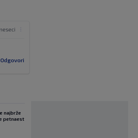
meseci
Odgovori
se najbrže
e petnaest