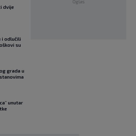
Oglas
i dvije
i odlučili
roškovi su
og grada u
 stanovima
ica" unutar
tke