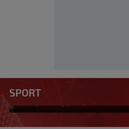
SPORT
Preminuo otac Lionela Messi
|
|
0
NOGOMET
prije 21 min