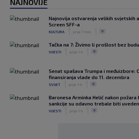
NAJNOVIJE
Najnovija ostvarenja velikih svjetski
Screen SFF-a
|
|
0
KULTURA
prije 7 min
Tačka na 7: Živimo li prošlost bez bud
|
|
0
VIJESTI
prije 1 h
Senat spašava Trumpa i međuizbore: 
finansiranja vlade do 11. decembra
|
|
0
SVIJET
prije 1 h
Baronesa Arminka Helić nakon požara 
sankcije su odavno trebale biti uvede
|
|
0
VIJESTI
prije 1 h