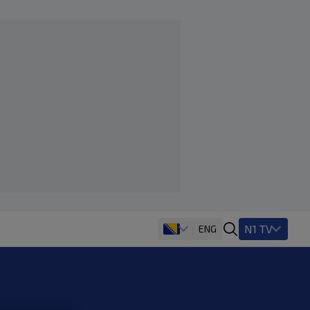
N1 TV
ENG