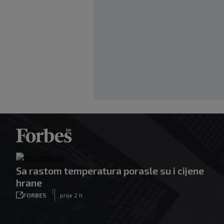
Sa rastom temperatura porasle su i cijene
hrane
|
FORBES
prije 2 h