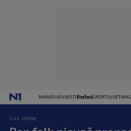
NAJNOVIJE
VIJESTI
SPORT
SVIJET
MAG
U 43. GODINI