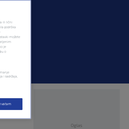
ili lični
ila podrška
e
ostavki možete
željenim
ko je
dbu o
remanje
a i sadržaja,
ihvatam
Oglas