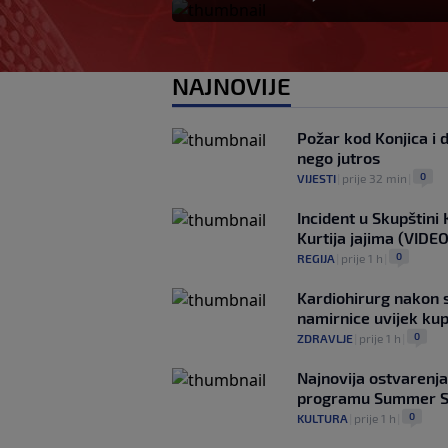
NAJNOVIJE
Požar kod Konjica i d
nego jutros
0
VIJESTI
|
prije 32 min
|
Incident u Skupštini
Kurtija jajima (VIDEO
0
REGIJA
|
prije 1 h
|
Kardiohirurg nakon 
namirnice uvijek kup
0
ZDRAVLJE
|
prije 1 h
|
Najnovija ostvarenja
programu Summer S
0
KULTURA
|
prije 1 h
|