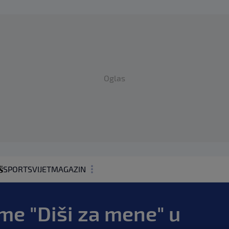
Oglas
SPORT
SVIJET
MAGAZIN
ZDRAVLJE
me "Diši za mene" u
SHOWBIZ