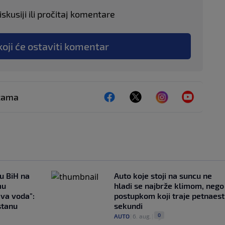
skusiji ili pročitaj komentare
koji će ostaviti komentar
ežama
 u BiH na
Auto koje stoji na suncu ne
mu
hladi se najbrže klimom, nego
ava voda":
postupkom koji traje petnaest
stanu
sekundi
0
AUTO
|
6. aug.
|