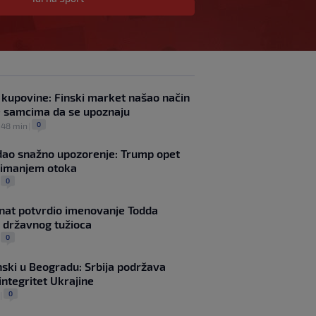
Preminuo otac Lionela
Messija
0
NOGOMET
|
prije 2 h
|
Aldian Korora: Jedan gol,
dvije generacije i priča o
beskrajnoj ljubavi prema
 kupovine: Finski market našao način
Želji koja je obavezan
 samcima da se upoznaju
smjer za plavi voz
0
e 48 min
|
0
NOGOMET
|
prije 3 h
|
Predsjednik FIFA-e
dao snažno upozorenje: Trump opet
negira tvrdnju da je
uzimanjem otoka
UEFA platila navodnoj
0
|
"ljubavnici"
0
NOGOMET
|
prije 3 h
|
nat potvrdio imenovanje Todda
Novi igrač Millwalla
 državnog tužioca
odmah postao hit:
0
|
Navijači poručuju da je
"stvoren za ovaj klub"
nski u Beogradu: Srbija podržava
0
NOGOMET
|
prije 5 h
|
 integritet Ukrajine
Skandal u Južnoj Koreji:
0
|
Sudijama plaćali eskort
dame i "masaže sa