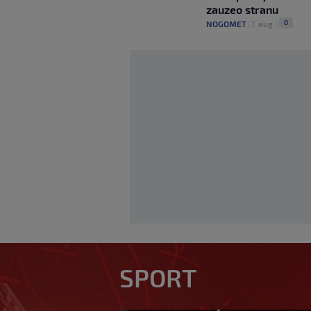
zauzeo stranu
0
NOGOMET
|
7. aug.
|
Golom donio Špani
svijeta, sada mije
SPORT
eura
0
NOGOMET
|
prije 1 h
|