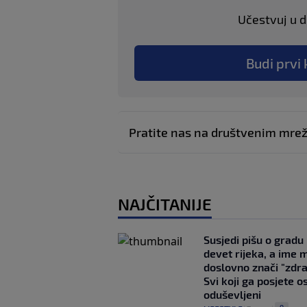
Učestvuj u di
Budi prvi 
Pratite nas na društvenim mr
NAJČITANIJE
Susjedi pišu o gradu
devet rijeka, a ime 
doslovno znači "zdr
Svi koji ga posjete o
oduševljeni
0