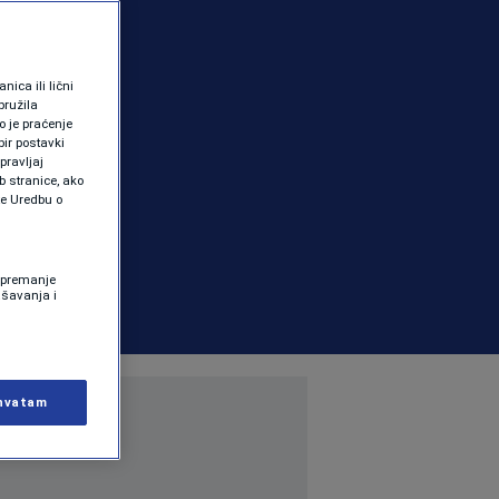
ica ili lični
pružila
 je praćenje
ir postavki
pravljaj
b stranice, ako
te Uredbu o
 Spremanje
ašavanja i
hvatam