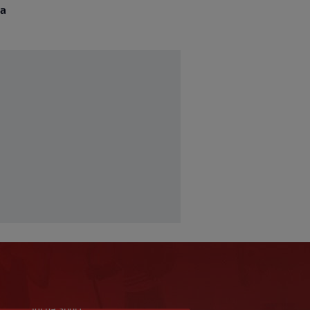
za
Idi na Sport