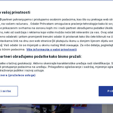
novi Nodiva otkrili
KOLUMNE
za emotivne poruke
 vašoj privatnosti
3
partneri pohranjujemo i pristupamo osobnim podacima, kao što su pretraga web stran
PODCAST
ori, na vašem računaru . Odabir Prihvatam omogućava praćenje tehnologije kako bi se 
je prikazanim svrhama na osnovu kojih mi i naši partneri obrađujemo podatke Ukoliko
0
09. jun. 2026. 18:41
SHOWBIZ
komentara
|
|
 neki od sadržaja i reklama koje vidite možda neće biti relevantni za vas. Ovaj odab
N1 SPECIJAL
no odabrati i pritom promijeniti trenutni odabir ili pristanak tako što ćete kliknuti na U
tavkama link na dnu ove web stranice [ili plutajuću ikonu u donjem lijevom dijelu we
FENOMENI
vo]. Vaš odabir će se mijenjati u okviru našeg Wеб локација. Za više detalja, pogledaj
Više
s ličnim podacima.
Više informacija o vašoj privatnosti
NEISTRAŽENO
 partneri obrađujemo podatke kako bismo pružali:
datke o tačnoj geolokaciji. Aktivno skenirajte karakteristike uređaja radi identifikacije.
VIRALNO
ili pristupanje podacima na uređaju. Prilagođeno oglašavanje i sadržaj, mjerenje ogl
traživanje publike i razvoj usluga.
tnera (pružalaca usluga)
FOTO
PROMO
ži svrhe
Pri
VIDEO