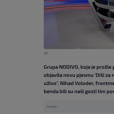
N1
Grupa NODIVO, koja je prošle g
objavila novu pjesmu 'Diši za m
uživo". Nihad Voloder, frontmen
benda bili su naši gosti tim 
Podijeli