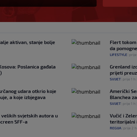
alje aktivan, stanje bolje
Flert tokom
da pomogne
LIFESTYLE
|
prij
 Kosova: Poslanica gađala
Grenland iz
)
prijeti pre
SVIJET
|
prije 1 h
srčanog udara otkrio koje
Američki Se
uje, a koje izbjegava
Blanchea za
SVIJET
|
prije 1 h
 velikih svjetskih autora u
Vučić i Zele
creen SFF-a
teritorijalni
REGIJA
|
prije 2 h