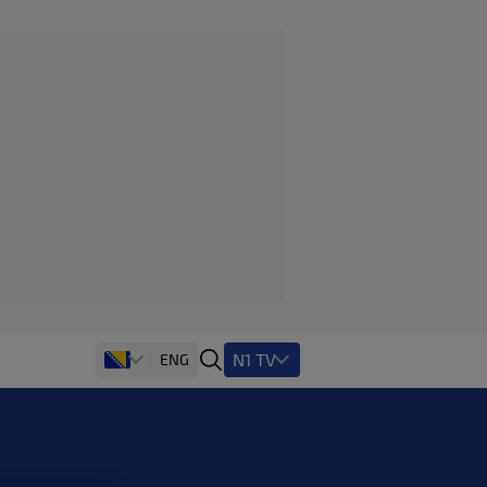
N1 TV
ENG