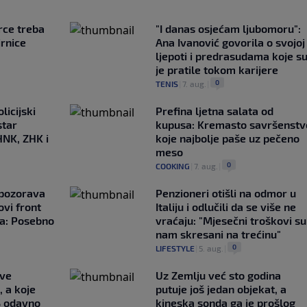
rce treba
"I danas osjećam ljubomoru":
irnice
Ana Ivanović govorila o svojoj
ljepoti i predrasudama koje s
je pratile tokom karijere
0
TENIS
|
7. aug.
|
licijski
Prefina ljetna salata od
star
kupusa: Kremasto savršenstv
HNK, ZHK i
koje najbolje paše uz pečeno
meso
0
COOKING
|
7. aug.
|
upozorava
Penzioneri otišli na odmor u
vi front
Italiju i odlučili da se više ne
ta: Posebno
vraćaju: "Mjesečni troškovi su
nam skresani na trećinu"
0
LIFESTYLE
|
5. aug.
|
ave
Uz Zemlju već sto godina
, a koje
putuje još jedan objekat, a
S odavno
kineska sonda ga je prošlog