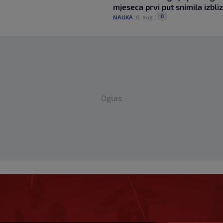
mjeseca prvi put snimila izbli
0
NAUKA
|
6. aug.
|
Oglas
ji naslov prvaka
nja klub za 50 miliona