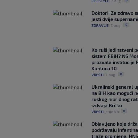
LIFESTYLE
|
7. aug.
|
Doktori: Za zdravo s
jesti dvije supernam
0
ZDRAVLJE
|
7. aug.
|
Ko ruši jedinstveni po
sistem FBiH? NS Mo
prozvala institucije 
Kantona 10
0
VIJESTI
|
7. aug.
|
Ukrajinski general 
na BiH kao mogući no
ruskog hibridnog ra
izdvaja Brčko
0
VIJESTI
|
prije 4 h
|
Objavljeno koje drž
podržavaju Infantina
traže promjene: HN