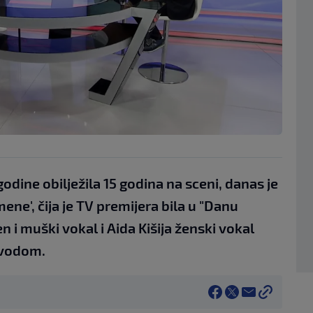
odine obilježila 15 godina na sceni, danas je
ene', čija je TV premijera bila u "Danu
 i muški vokal i Aida Kišija ženski vokal
povodom.