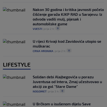
Nakon 30 godina i kritika javnosti počelo
čišćenje garaža KJKP RAD u Sarajevu: Iz
odvoda vadili mulj, pijesak i
automobilske gume
0
VIJESTI
|
prije 2 h
|
U rijeci Krivaji kod Zavidovića utopio se
muškarac
0
CRNA HRONIKA
|
prije 2 h
|
LIFESTYLE
Solidan debi Alajbegovića u porazu
Juventusa od Intera, Zmaj učestvovao u
akciji za gol "Stare Dame"
0
NOGOMET
|
prije 3 h
|
U Brčkom u isušenom dijelu Save