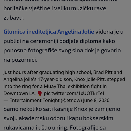
borilačke vještine i veliku muzičku rave
zabavu.
Glumica i rediteljica Angelina Jolie
viđena je u
publici na ceremoniji dodjele diploma kako
ponosno fotografiše svog sina dok je govorio
na pozornici.
Just hours after graduating high school, Brad Pitt and
Angelina Jolie's 17-year-old son, Knox Jolie-Pitt, stepped
into the ring for a Muay Thai exhibition fight in
Downtown LA. 🥊
pic.twitter.com/1xUOTkrTeI
— Entertainment Tonight (@etnow)
June 8, 2026
Samo nekoliko sati kasnije Knox je zamijenio
svoju akademsku odoru i kapu bokserskim
rukavicama i ušao u ring. Fotografije sa