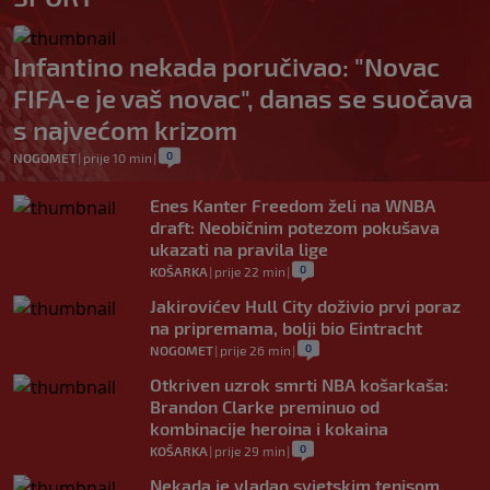
Infantino nekada poručivao: "Novac
FIFA-e je vaš novac", danas se suočava
s najvećom krizom
0
NOGOMET
|
prije 10 min
|
Enes Kanter Freedom želi na WNBA
draft: Neobičnim potezom pokušava
ukazati na pravila lige
0
KOŠARKA
|
prije 22 min
|
Jakirovićev Hull City doživio prvi poraz
na pripremama, bolji bio Eintracht
0
NOGOMET
|
prije 26 min
|
Otkriven uzrok smrti NBA košarkaša:
Brandon Clarke preminuo od
kombinacije heroina i kokaina
0
KOŠARKA
|
prije 29 min
|
Nekada je vladao svjetskim tenisom,