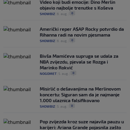
Video koji budi emocije: Dino Merlin
objavio najbolje trenutke s Koševa
0
SHOWBIZ
|
6. aug.
|
Američki reper A$AP Rocky potvrdio da
Rihanna radi na novim pjesmama
0
SHOWBIZ
|
6. aug.
|
Bivša Mamićeva supruga se udala za
NBA zvijezdu, pjevala se Rozga i
Marinko Rokvić
0
NOGOMET
|
5. aug.
|
Misirlić o dešavanjima na Merlinovom
koncertu: Siguran sam da je najmanje
1.000 ulaznica falsifikovano
0
SHOWBIZ
|
5. aug.
|
Pop zvijezda kroz suze najavila pauzu u
karijeri: Ariana Grande pojasnila zašto