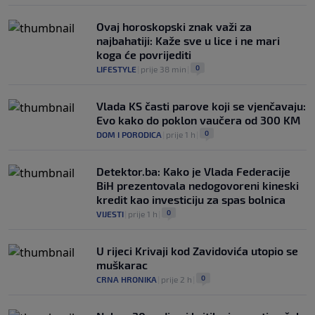
Ovaj horoskopski znak važi za
najbahatiji: Kaže sve u lice i ne mari
koga će povrijediti
0
LIFESTYLE
|
prije 38 min
|
Vlada KS časti parove koji se vjenčavaju:
Evo kako do poklon vaučera od 300 KM
0
DOM I PORODICA
|
prije 1 h
|
Detektor.ba: Kako je Vlada Federacije
BiH prezentovala nedogovoreni kineski
kredit kao investiciju za spas bolnica
0
VIJESTI
|
prije 1 h
|
U rijeci Krivaji kod Zavidovića utopio se
muškarac
0
CRNA HRONIKA
|
prije 2 h
|