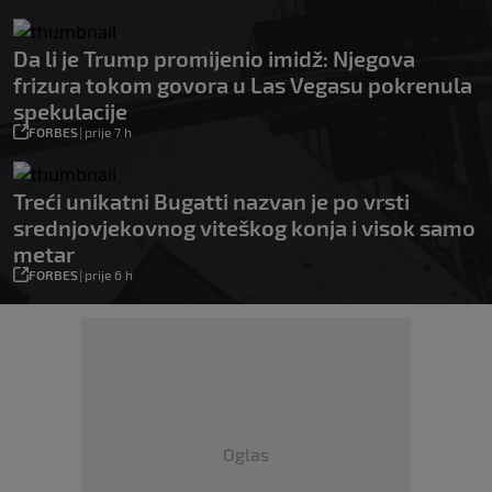
Da li je Trump promijenio imidž: Njegova
frizura tokom govora u Las Vegasu pokrenula
spekulacije
FORBES
|
prije 7 h
Treći unikatni Bugatti nazvan je po vrsti
srednjovjekovnog viteškog konja i visok samo
metar
FORBES
|
prije 6 h
Oglas