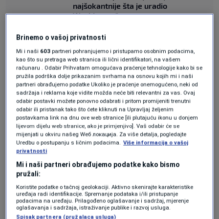
najšokantnije šta je uradio
Washington"
SVIJET
|
10. jun.
Brinemo o vašoj privatnosti
Upravo izbušili najdublju rupu ikada u
Britaniji, 5,3 kilometra, zbog "obične"
Mi i naši
603
partneri pohranjujemo i pristupamo osobnim podacima,
vode, a onda otkrili da ona sadrži
kao što su pretraga web stranica ili lični identifikatori, na vašem
bogatstvo
računaru . Odabir Prihvatam omogućava praćenje tehnologije kako bi se
pružila podrška dolje prikazanim svrhama na osnovu kojih mi i naši
EKONOMIJA
|
10. jun.
partneri obrađujemo podatke Ukoliko je praćenje onemogućeno, neki od
sadržaja i reklama koje vidite možda neće biti relevantni za vas. Ovaj
odabir postavki možete ponovno odabrati i pritom promijeniti trenutni
Tokom tradicionalnog govora povodom
odabir ili pristanak tako što ćete kliknuti na Upravljaj željenim
postavkama link na dnu ove web stranice [ili plutajuću ikonu u donjem
diplomiranja, koji je kasnije objavljen na
lijevom dijelu web stranice, ako je primjenjivo]. Vaš odabir će se
mijenjati u okviru našeg Wеб локација. Za više detalja, pogledajte
društvenim mrežama, sedamnaestogodišnjak
Uredbu o postupanju s ličnim podacima.
Više informacija o vašoj
privatnosti
je poručio prisutnima kako će kasnije te večeri
Mi i naši partneri obrađujemo podatke kako bismo
učestvovati u ozbiljnoj borbi u Muay Thaiju.
pružali:
Koristite podatke o tačnoj geolokaciji. Aktivno skenirajte karakteristike
"Večeras se borim na Total Sonic Knockout 5 u
uređaja radi identifikacije. Spremanje podataka i/ili pristupanje
podacima na uređaju. Prilagođeno oglašavanje i sadržaj, mjerenje
00:45, zato dođite da me gledate",
kazao je sin
oglašavanja i sadržaja, istraživanje publike i razvoj usluga.
Spisak partnera (pružalaca usluga)