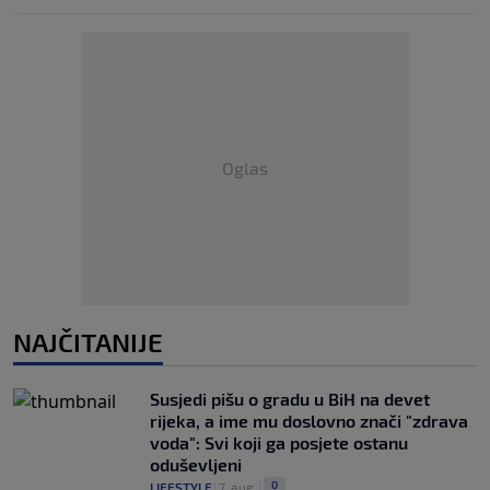
Oglas
NAJČITANIJE
Susjedi pišu o gradu u BiH na devet
rijeka, a ime mu doslovno znači "zdrava
voda": Svi koji ga posjete ostanu
oduševljeni
0
LIFESTYLE
|
7. aug.
|