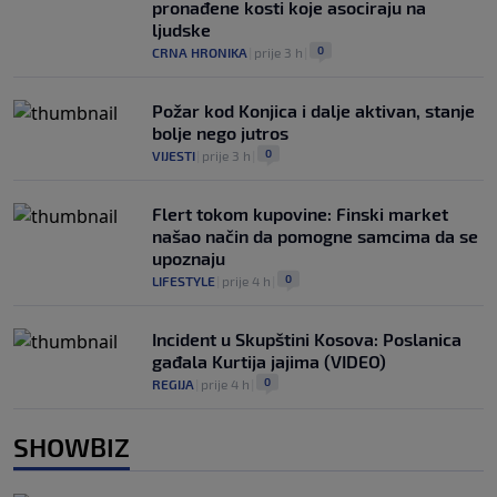
pronađene kosti koje asociraju na
ljudske
0
CRNA HRONIKA
|
prije 3 h
|
Požar kod Konjica i dalje aktivan, stanje
bolje nego jutros
0
VIJESTI
|
prije 3 h
|
Flert tokom kupovine: Finski market
našao način da pomogne samcima da se
upoznaju
0
LIFESTYLE
|
prije 4 h
|
Incident u Skupštini Kosova: Poslanica
gađala Kurtija jajima (VIDEO)
0
REGIJA
|
prije 4 h
|
SHOWBIZ