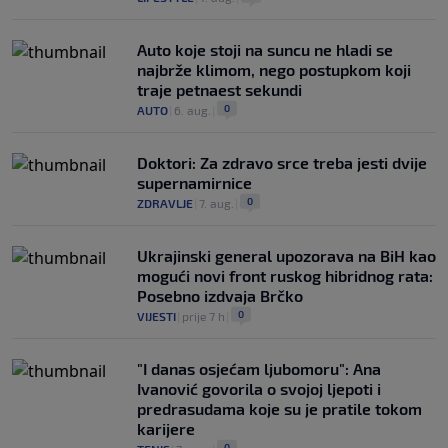
Auto koje stoji na suncu ne hladi se
najbrže klimom, nego postupkom koji
traje petnaest sekundi
0
AUTO
|
6. aug.
|
Doktori: Za zdravo srce treba jesti dvije
supernamirnice
0
ZDRAVLJE
|
7. aug.
|
Ukrajinski general upozorava na BiH kao
mogući novi front ruskog hibridnog rata:
Posebno izdvaja Brčko
0
VIJESTI
|
prije 7 h
|
"I danas osjećam ljubomoru": Ana
Ivanović govorila o svojoj ljepoti i
predrasudama koje su je pratile tokom
karijere
0