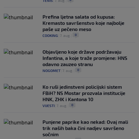
TENIS
|
7. aug.
|
Prefina ljetna salata od kupusa:
Kremasto savršenstvo koje najbolje
paše uz pečeno meso
0
COOKING
|
7. aug.
|
Objavljeno koje države podržavaju
Infantina, a koje traže promjene: HNS
odavno zauzeo stranu
0
NOGOMET
|
7. aug.
|
Ko ruši jedinstveni policijski sistem
FBiH? NS Mostar prozvala institucije
HNK, ZHK i Kantona 10
0
VIJESTI
|
7. aug.
|
Punjene paprike kao nekad: Ovaj mali
trik naših baka čini nadjev savršeno
sočnim