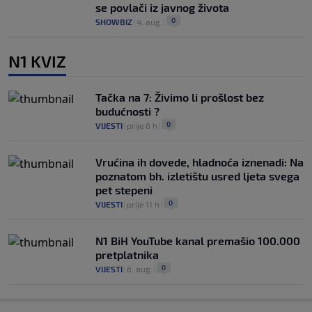
se povlači iz javnog života
0
SHOWBIZ
|
4. aug.
|
N1 KVIZ
Tačka na 7: Živimo li prošlost bez
budućnosti ?
0
VIJESTI
|
prije 6 h
|
Vrućina ih dovede, hladnoća iznenadi: Na
poznatom bh. izletištu usred ljeta svega
pet stepeni
0
VIJESTI
|
prije 11 h
|
N1 BiH YouTube kanal premašio 100.000
pretplatnika
0
VIJESTI
|
6. aug.
|