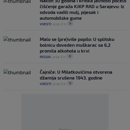
Nakon 30 godina i kritika javnosti počelo
čišćenje garaža KJKP RAD u Sarajevu: Iz
odvoda vadili mulj, pijesak i
automobilske gume
0
VIJESTI
|
prije 2 h
|
Malo se (pre)više popilo: U splitsku
bolnicu doveden muškarac sa 6,2
promila alkohola u krvi
0
REGIJA
|
prije 2 h
|
Čajniče: U Milatkovićima otvorena
džamija srušena 1943. godine
0
VIJESTI
|
prije 3 h
|
Oglas