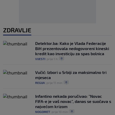
ZDRAVLJE
Detektor.ba: Kako je Vlada Federacije
BiH prezentovala nedogovoreni kineski
kredit kao investiciju za spas bolnica
0
VIJESTI
|
prije 1 h
|
Vučić: Izbori u Srbiji za maksimalno tri
mjeseca
0
REGIJA
|
prije 11 min
|
Infantino nekada poručivao: "Novac
FIFA-e je vaš novac", danas se suočava s
najvećom krizom
0
NOGOMET
|
prije 10 min
|