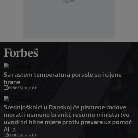
Sa rastom temperatura porasle su i cijene
hrane
FORBES
|
prije 8 h
Srednjoškolci u Danskoj će pismene radove
morati i usmeno braniti, resorno ministartvo
uvodi tri hitne mjere protiv prevara uz pomoć
AI-a
FORBES
|
prije 6 h