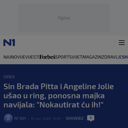
Oglas
NAJNOVIJE
VIJESTI
SPORT
SVIJET
MAGAZIN
ZDRAVLJE
SH
VIDEO
Sin Brada Pitta i Angeline Jolie
ušao u ring, ponosna majka
navijala: "Nokautirat ću ih!"
0
N1 BiH
SHOWBIZ
|
10. jun. 2026. 19:09
|
|