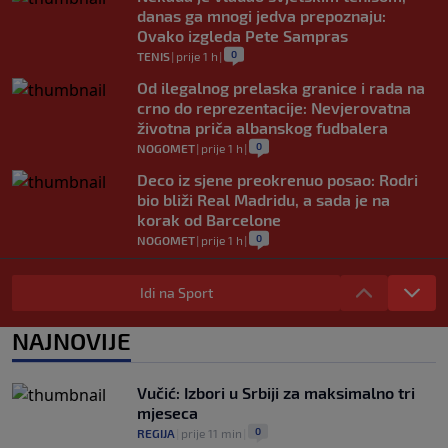
danas ga mnogi jedva prepoznaju:
Ovako izgleda Pete Sampras
0
TENIS
|
prije 1 h
|
Od ilegalnog prelaska granice i rada na
crno do reprezentacije: Nevjerovatna
životna priča albanskog fudbalera
0
NOGOMET
|
prije 1 h
|
Deco iz sjene preokrenuo posao: Rodri
bio bliži Real Madridu, a sada je na
korak od Barcelone
0
NOGOMET
|
prije 1 h
|
River Plate napravio veliki posao:
Reprezentativac Argentine stigao iz
Idi na Sport
Atlético Madrida
0
NOGOMET
|
prije 1 h
|
NAJNOVIJE
Gasol savjetovao Wembanyamu:
Najopasniji je u reketu, ali mora dodatno
Vučić: Izbori u Srbiji za maksimalno tri
ojačati
mjeseca
0
KOŠARKA
|
prije 1 h
|
0
REGIJA
|
prije 11 min
|