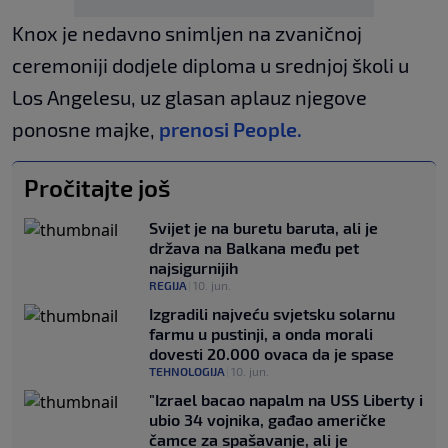
Knox je nedavno snimljen na zvaničnoj
ceremoniji dodjele diploma u srednjoj školi u
Los Angelesu, uz glasan aplauz njegove
ponosne majke,
prenosi People.
Pročitajte još
Svijet je na buretu baruta, ali je
država na Balkana među pet
najsigurnijih
REGIJA
|
10. jun.
Izgradili najveću svjetsku solarnu
farmu u pustinji, a onda morali
dovesti 20.000 ovaca da je spase
TEHNOLOGIJA
|
10. jun.
"Izrael bacao napalm na USS Liberty i
ubio 34 vojnika, gađao američke
čamce za spašavanje, ali je