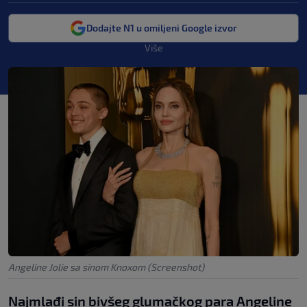
Dodajte N1 u omiljeni Google izvor
Više
Angeline Jolie sa sinom Knoxom (Screenshot)
Najmlađi sin bivšeg glumačkog para Angeline