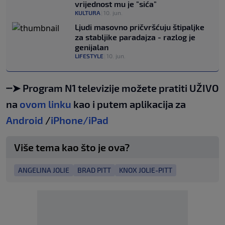
vrijednost mu je "sića"
KULTURA
|
10. jun.
Ljudi masovno pričvršćuju štipaljke
za stabljike paradajza - razlog je
genijalan
LIFESTYLE
|
10. jun.
┈➤ Program N1 televizije možete pratiti UŽIVO
na
ovom linku
kao i putem aplikacija za
Android
/
iPhone/iPad
Više tema kao što je ova?
ANGELINA JOLIE
BRAD PITT
KNOX JOLIE-PITT