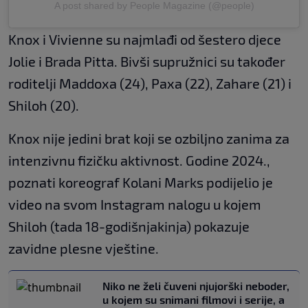
A post shared by People Magazine (@people)
Knox i Vivienne su najmlađi od šestero djece
Jolie i Brada Pitta. Bivši supružnici su također
roditelji Maddoxa (24), Paxa (22), Zahare (21) i
Shiloh (20).
Knox nije jedini brat koji se ozbiljno zanima za
intenzivnu fizičku aktivnost. Godine 2024.,
poznati koreograf Kolani Marks podijelio je
video na svom Instagram nalogu u kojem
Shiloh (tada 18-godišnjakinja) pokazuje
zavidne plesne vještine.
Niko ne želi čuveni njujorški neboder,
u kojem su snimani filmovi i serije, a