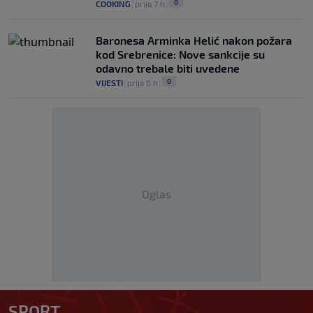
0
COOKING
|
prije 7 h
|
Baronesa Arminka Helić nakon požara
kod Srebrenice: Nove sankcije su
odavno trebale biti uvedene
0
VIJESTI
|
prije 6 h
|
Oglas
SPORT