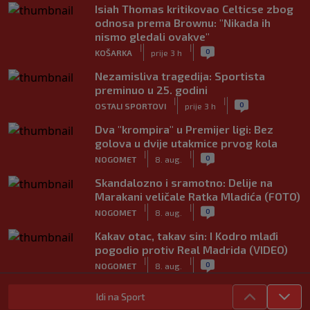
Isiah Thomas kritikovao Celticse zbog
odnosa prema Brownu: "Nikada ih
nismo gledali ovakve"
|
|
0
KOŠARKA
prije 3 h
Nezamisliva tragedija: Sportista
preminuo u 25. godini
|
|
0
OSTALI SPORTOVI
prije 3 h
Dva "krompira" u Premijer ligi: Bez
golova u dvije utakmice prvog kola
|
|
0
NOGOMET
8. aug.
Skandalozno i sramotno: Delije na
Marakani veličale Ratka Mladića (FOTO)
|
|
0
NOGOMET
8. aug.
Kakav otac, takav sin: I Kodro mlađi
pogodio protiv Real Madrida (VIDEO)
|
|
0
NOGOMET
8. aug.
Sudija dosjetljivim komentarom
Idi na Sport
nasmijao publiku nakon žalbe tenisera