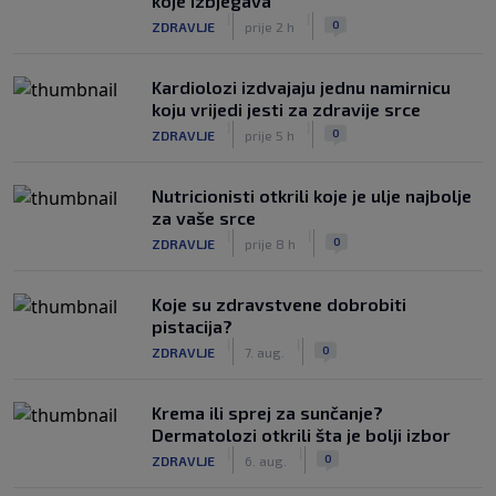
koje izbjegava
|
|
0
ZDRAVLJE
prije 2 h
Kardiolozi izdvajaju jednu namirnicu
koju vrijedi jesti za zdravije srce
|
|
0
ZDRAVLJE
prije 5 h
Nutricionisti otkrili koje je ulje najbolje
za vaše srce
|
|
0
ZDRAVLJE
prije 8 h
Koje su zdravstvene dobrobiti
pistacija?
|
|
0
ZDRAVLJE
7. aug.
Krema ili sprej za sunčanje?
Dermatolozi otkrili šta je bolji izbor
|
|
0
ZDRAVLJE
6. aug.