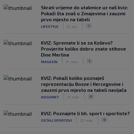
Skrati vrijeme do utakmice uz naš kviz:
Pokaži šta znaš o Zmajevima i zauzmi
prvo mjesto na tabeli
|
|
1
LIFESTYLE
12. jun.
KVIZ: Spremate li se za Koševo?
Provjerite koliko dobro znate stihove
Dine Merlina
|
|
1
MAGAZIN
31. mar.
KVIZ: Pokaži koliko poznaješ
reprezentaciju Bosne i Hercegovine i
zauzmi prvo mjesto na tabeli navijača
|
|
0
NOGOMET
31. mar.
KVIZ: Poznajete li bh. sport i sportiste?
|
|
0
OSTALI SPORTOVI
23. mar.