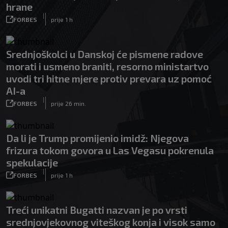
hrane
|
FORBES
prije 1 h
Srednjoškolci u Danskoj će pismene radove
morati i usmeno braniti, resorno ministartvo
uvodi tri hitne mjere protiv prevara uz pomoć
AI-a
|
FORBES
prije 26 min.
Da li je Trump promijenio imidž: Njegova
frizura tokom govora u Las Vegasu pokrenula
spekulacije
|
FORBES
prije 1 h
Treći unikatni Bugatti nazvan je po vrsti
srednjovjekovnog viteškog konja i visok samo