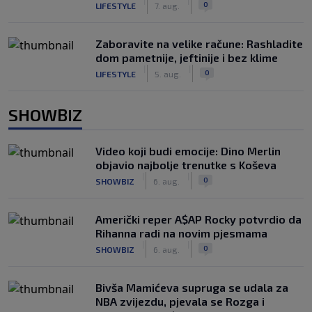
|
|
0
LIFESTYLE
7. aug.
Zaboravite na velike račune: Rashladite
dom pametnije, jeftinije i bez klime
|
|
0
LIFESTYLE
5. aug.
SHOWBIZ
Video koji budi emocije: Dino Merlin
objavio najbolje trenutke s Koševa
|
|
0
SHOWBIZ
6. aug.
Američki reper A$AP Rocky potvrdio da
Rihanna radi na novim pjesmama
|
|
0
SHOWBIZ
6. aug.
Bivša Mamićeva supruga se udala za
NBA zvijezdu, pjevala se Rozga i