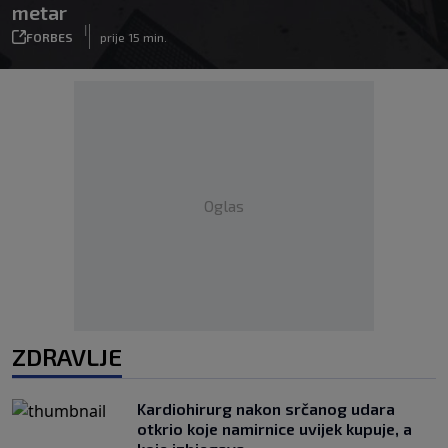
metar
|
FORBES
prije 15 min.
Oglas
ZDRAVLJE
Kardiohirurg nakon srčanog udara
otkrio koje namirnice uvijek kupuje, a