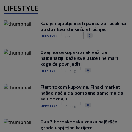
LIFESTYLE
Kad je najbolje uzeti pauzu za ručak na
poslu? Evo šta kažu stručnjaci
|
|
0
LIFESTYLE
prije 3 h
Ovaj horoskopski znak važi za
najbahatiji: Kaže sve u lice i ne mari
koga će povrijediti
|
|
0
LIFESTYLE
8. aug.
Flert tokom kupovine: Finski market
našao način da pomogne samcima da
se upoznaju
|
|
0
LIFESTYLE
8. aug.
Ova 3 horoskopska znaka najčešće
grade uspješne karijere