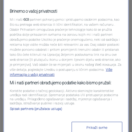
Pošalji komentar
Brinemo o vašoj privatnosti
Mi i naši
603
partneri pohranjujemo i pristupamo osobnim podacima, kao
što su pretraga web stranica ili lični identifikatori, na vašem računaru .
Odabir Prihvatam omogućava praćenje tehnologije kako bi se pružila
podrška dolje prikazanim svrhama na osnovu kojih mi i naši partneri
obrađujemo podatke Ukoliko je praćenje onemogućeno, neki od sadržaja i
reklama koje vidite možda neće biti relevantni za vas. Ovaj odabir postavki
možete ponovno odabrati i pritom promijeniti trenutni odabir ili pristanak
tako što ćete kliknuti na Upravljaj željenim postavkama link na dnu ove
web stranice [ili plutajuću ikonu u donjem lijevom dijelu web stranice, ako
je primjenjivo]. Vaš odabir će se mijenjati u okviru našeg Wеб локација. Za
Oglas
više detalja, pogledajte Uredbu o postupanju s ličnim podacima.
Više
informacija o vašoj privatnosti
Mi i naši partneri obrađujemo podatke kako bismo pružali:
Koristite podatke o tačnoj geolokaciji. Aktivno skenirajte karakteristike
uređaja radi identifikacije. Spremanje podataka i/ili pristupanje podacima
na uređaju. Prilagođeno oglašavanje i sadržaj, mjerenje oglašavanja i
sadržaja, istraživanje publike i razvoj usluga.
Spisak partnera (pružalaca usluga)
Prikaži svrhe