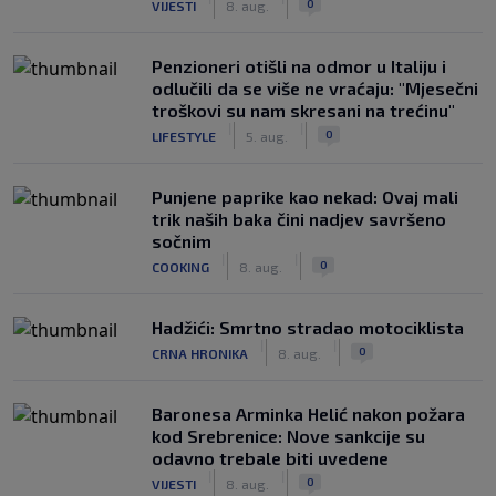
0
VIJESTI
8. aug.
Penzioneri otišli na odmor u Italiju i
odlučili da se više ne vraćaju: "Mjesečni
troškovi su nam skresani na trećinu"
|
|
0
LIFESTYLE
5. aug.
Punjene paprike kao nekad: Ovaj mali
trik naših baka čini nadjev savršeno
sočnim
|
|
0
COOKING
8. aug.
Hadžići: Smrtno stradao motociklista
|
|
0
CRNA HRONIKA
8. aug.
Baronesa Arminka Helić nakon požara
kod Srebrenice: Nove sankcije su
odavno trebale biti uvedene
|
|
0
VIJESTI
8. aug.