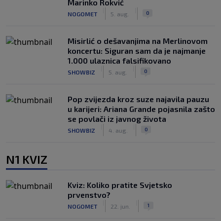
Marinko Rokvić
|
|
0
NOGOMET
5. aug.
Misirlić o dešavanjima na Merlinovom
koncertu: Siguran sam da je najmanje
1.000 ulaznica falsifikovano
|
|
0
SHOWBIZ
5. aug.
Pop zvijezda kroz suze najavila pauzu
u karijeri: Ariana Grande pojasnila zašto
se povlači iz javnog života
|
|
0
SHOWBIZ
4. aug.
N1 KVIZ
Kviz: Koliko pratite Svjetsko
prvenstvo?
|
|
1
NOGOMET
22. jun.