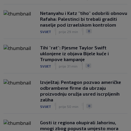
Netanyahu i Katz "tiho" odobrili obnovu
Rafaha: Palestinci bi trebali graditi
naselje pod izraelskom kontrolom
|
|
0
SVIJET
prije 29 min
Tihi "rat": Pjesme Taylor Swift
uklonjene iz objava Bijele kuće i
Trumpove kampanje
|
|
0
SVIJET
prije 31 min
Izvještaj: Pentagon pozvao američke
odbrambene firme da ubrzaju
proizvodnju oružja usred iscrpljenih
zaliha
|
|
0
SVIJET
prije 50 min
Gosti iz regiona okupirali Jahorinu,
mnogi zbog popusta umjesto mora