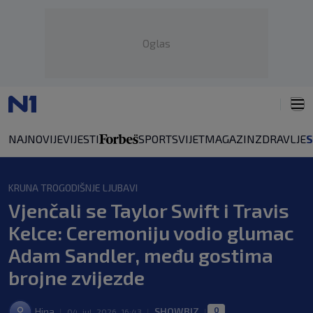
Oglas
NAJNOVIJE
VIJESTI
SPORT
SVIJET
MAGAZIN
ZDRAVLJE
KRUNA TROGODIŠNJE LJUBAVI
Vjenčali se Taylor Swift i Travis
Kelce: Ceremoniju vodio glumac
Adam Sandler, među gostima
brojne zvijezde
0
Hina
SHOWBIZ
|
04. jul. 2026. 16:43
|
|