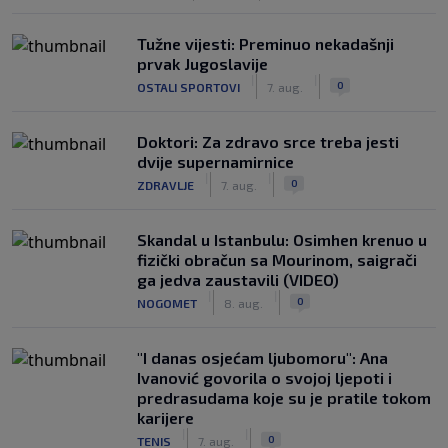
Tužne vijesti: Preminuo nekadašnji
prvak Jugoslavije
|
|
0
OSTALI SPORTOVI
7. aug.
Doktori: Za zdravo srce treba jesti
dvije supernamirnice
|
|
0
ZDRAVLJE
7. aug.
Skandal u Istanbulu: Osimhen krenuo u
fizički obračun sa Mourinom, saigrači
ga jedva zaustavili (VIDEO)
|
|
0
NOGOMET
8. aug.
"I danas osjećam ljubomoru": Ana
Ivanović govorila o svojoj ljepoti i
predrasudama koje su je pratile tokom
karijere
|
|
0
TENIS
7. aug.