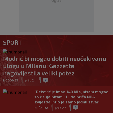
Oglas
SPORT
Modrić bi mogao dobiti neočekivanu
ulogu u Milanu: Gazzetta
nagovijestila veliki potez
|
|
0
NOGOMET
prije 2 h
"Peković je imao 140 kila, nisam mogao
to da ga pitam": Luda priča NBA
zvijezde, htio je samo jednu stvar
|
|
0
KOŠARKA
prije 2 h