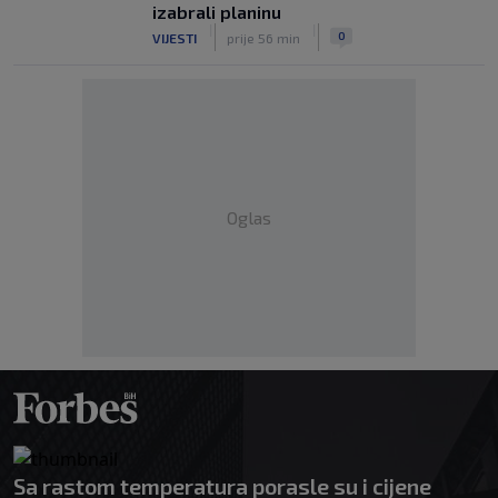
izabrali planinu
|
|
0
VIJESTI
prije 56 min
Oglas
Sa rastom temperatura porasle su i cijene