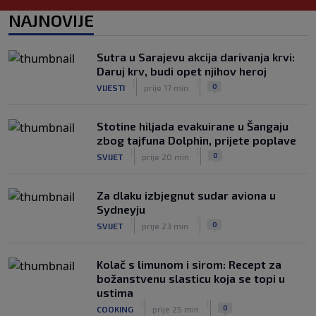
(VIDEO)
NAJNOVIJE
|
|
0
TENIS
8. aug.
Haos u Irskoj: Navijač utrčao na teren i
Sutra u Sarajevu akcija darivanja krvi:
nasrnuo na gostujuće fudbalere
Daruj krv, budi opet njihov heroj
(VIDEO)
|
|
|
|
0
VIJESTI
prije 17 min
0
NOGOMET
8. aug.
Stotine hiljada evakuirane u Šangaju
zbog tajfuna Dolphin, prijete poplave
|
|
0
SVIJET
prije 20 min
Za dlaku izbjegnut sudar aviona u
Sydneyju
|
|
0
SVIJET
prije 23 min
Kolač s limunom i sirom: Recept za
božanstvenu slasticu koja se topi u
ustima
|
|
0
COOKING
prije 25 min