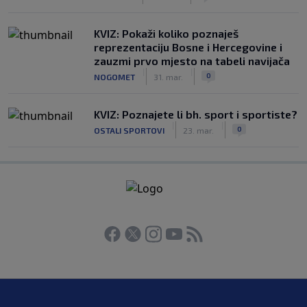
KVIZ: Pokaži koliko poznaješ
reprezentaciju Bosne i Hercegovine i
zauzmi prvo mjesto na tabeli navijača
|
|
0
NOGOMET
31. mar.
KVIZ: Poznajete li bh. sport i sportiste?
|
|
0
OSTALI SPORTOVI
23. mar.