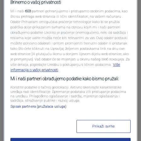
Brinemo o vašoj privatnosti
Mi i naši
603
partneri pohranjujemo i pristupamo osobnim podacima, kao
što su pretraga web stranica ili lični identifikatori, na vašem računaru .
Odabir Prihvatam omogućava praćenje tehnologije kako bi se pružila
podrška dolje prikazanim svrhama na osnovu kojih mi i naši partneri
obrađujemo podatke Ukoliko je praćenje onemogućeno, neki od sadržaja i
Oglas
reklama koje vidite možda neće biti relevantni za vas. Ovaj odabir postavki
možete ponovno odabrati i pritom promijeniti trenutni odabir ili pristanak
tako što ćete kliknuti na Upravljaj željenim postavkama link na dnu ove
web stranice [ili plutajuću ikonu u donjem lijevom dijelu web stranice, ako
je primjenjivo]. Vaš odabir će se mijenjati u okviru našeg Wеб локација. Za
više detalja, pogledajte Uredbu o postupanju s ličnim podacima.
Više
informacija o vašoj privatnosti
Mi i naši partneri obrađujemo podatke kako bismo pružali:
Koristite podatke o tačnoj geolokaciji. Aktivno skenirajte karakteristike
uređaja radi identifikacije. Spremanje podataka i/ili pristupanje podacima
na uređaju. Prilagođeno oglašavanje i sadržaj, mjerenje oglašavanja i
sadržaja, istraživanje publike i razvoj usluga.
Spisak partnera (pružalaca usluga)
Oglas
Prikaži svrhe