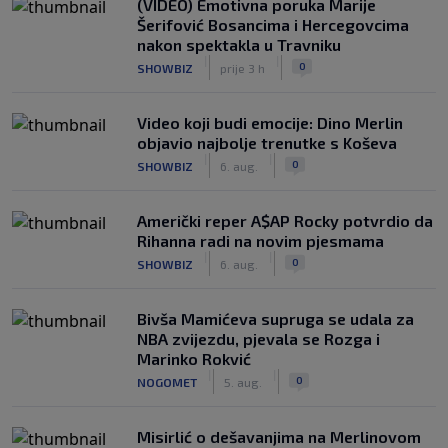
(VIDEO) Emotivna poruka Marije
Šerifović Bosancima i Hercegovcima
nakon spektakla u Travniku
|
|
0
SHOWBIZ
prije 3 h
Video koji budi emocije: Dino Merlin
objavio najbolje trenutke s Koševa
|
|
0
SHOWBIZ
6. aug.
Američki reper A$AP Rocky potvrdio da
Rihanna radi na novim pjesmama
|
|
0
SHOWBIZ
6. aug.
Bivša Mamićeva supruga se udala za
NBA zvijezdu, pjevala se Rozga i
Marinko Rokvić
|
|
0
NOGOMET
5. aug.
Misirlić o dešavanjima na Merlinovom