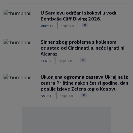
U Sarajevu održani skokovi u vodu
Bentbaša Cliff Diving 2026.
|
|
0
VIJESTI
prije 3 h
Sinner zbog problema s koljenom
odustao od Cincinnatija, neće igrati ni
Alcaraz
|
|
0
TENIS
prije 3 h
Uklonjena ogromna zastava Ukrajine iz
centra Prištine nakon četiri godine, dan
poslije izjave Zelenskog o Kosovu
|
|
0
SVIJET
prije 3 h