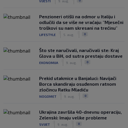
0
VIJESTI
9. aug.
Penzioneri otišli na odmor u Italiju i
odlučili da se više ne vraćaju: "Mjesečni
troškovi su nam skresani na trećinu"
|
|
0
LIFESTYLE
5. aug.
Što ste naručivali, naručivali ste: Kraj
Glova u BiH, od sutra prestaju dostave
|
|
0
EKONOMIJA
9. aug.
Prekid utakmice u Banjaluci: Navijači
Borca skandiraju osuđenom ratnom
zločincu Ratku Mladiću
|
|
0
NOGOMET
9. aug.
Ukrajina završila 40-dnevnu operaciju,
Zelenski: Imaju velike probleme
|
|
0
SVIJET
9. aug.