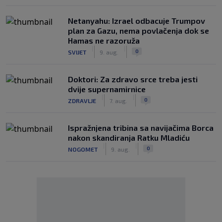
Netanyahu: Izrael odbacuje Trumpov
plan za Gazu, nema povlačenja dok se
Hamas ne razoruža
|
|
0
SVIJET
9. aug.
Doktori: Za zdravo srce treba jesti
dvije supernamirnice
|
|
0
ZDRAVLJE
7. aug.
Ispražnjena tribina sa navijačima Borca
nakon skandiranja Ratku Mladiću
|
|
0
NOGOMET
9. aug.