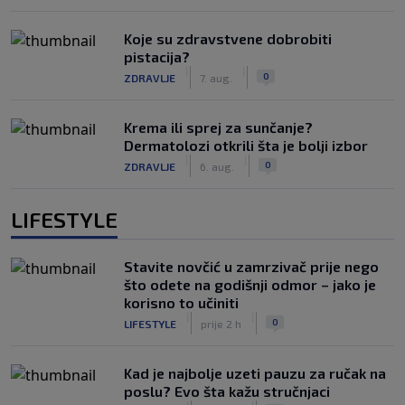
Koje su zdravstvene dobrobiti
pistacija?
|
|
0
ZDRAVLJE
7. aug.
Krema ili sprej za sunčanje?
Dermatolozi otkrili šta je bolji izbor
|
|
0
ZDRAVLJE
6. aug.
LIFESTYLE
Stavite novčić u zamrzivač prije nego
što odete na godišnji odmor – jako je
korisno to učiniti
|
|
0
LIFESTYLE
prije 2 h
Kad je najbolje uzeti pauzu za ručak na
poslu? Evo šta kažu stručnjaci