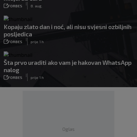
|
FORBES
8. aug.
Kopaju zlato dan i noć, ali nisu svjesni ozbiljnih
posljedica
|
FORBES
prije 1 h
Šta prvo uraditi ako vam je hakovan WhatsApp
nalog
|
FORBES
prije 1 h
Oglas