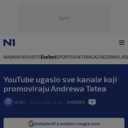
Oglas
NAJNOVIJE
VIJESTI
SPORT
SVIJET
MAGAZIN
ZDRAVLJE
YouTube ugasio sve kanale koji
promoviraju Andrewa Tatea
0
N1 BiH
SHOWBIZ
|
20. jan. 2024. 18:33
|
|
Dodajte N1 u omiljeni Google izvor