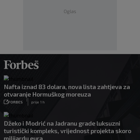
Oglas
Nafta iznad 83 dolara, nova lista zahtjeva za
otvaranje Hormuškog moreuza
|
FORBES
prije 1 h
Džeko i Modrić na Jadranu grade luksuzni
turistički kompleks, vrijednost projekta skoro
milijardu eura