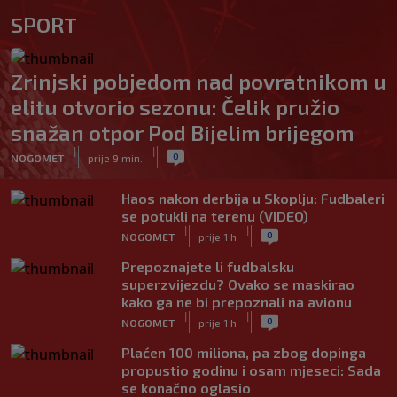
SPORT
Zrinjski pobjedom nad povratnikom u
elitu otvorio sezonu: Čelik pružio
snažan otpor Pod Bijelim brijegom
|
|
0
NOGOMET
prije 9 min.
Haos nakon derbija u Skoplju: Fudbaleri
se potukli na terenu (VIDEO)
|
|
0
NOGOMET
prije 1 h
Prepoznajete li fudbalsku
superzvijezdu? Ovako se maskirao
kako ga ne bi prepoznali na avionu
|
|
0
NOGOMET
prije 1 h
Plaćen 100 miliona, pa zbog dopinga
propustio godinu i osam mjeseci: Sada
se konačno oglasio