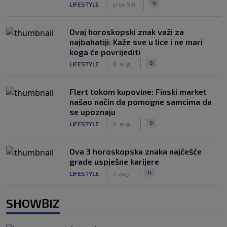
|
|
0
LIFESTYLE
prije 9 h
Ovaj horoskopski znak važi za
najbahatiji: Kaže sve u lice i ne mari
koga će povrijediti
|
|
0
LIFESTYLE
8. aug.
Flert tokom kupovine: Finski market
našao način da pomogne samcima da
se upoznaju
|
|
0
LIFESTYLE
8. aug.
Ova 3 horoskopska znaka najčešće
grade uspješne karijere
|
|
0
LIFESTYLE
7. aug.
SHOWBIZ