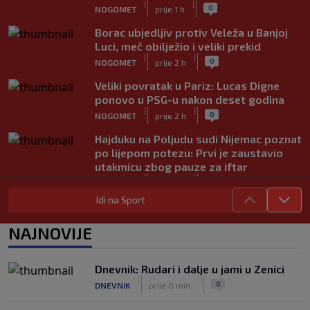
|
|
0
NOGOMET
prije 1 h
Borac ubjedljiv protiv Veleža u Banjoj
Luci, meč obilježio i veliki prekid
|
|
0
NOGOMET
prije 2 h
Veliki povratak u Pariz: Lucas Digne
ponovo u PSG-u nakon deset godina
|
|
0
NOGOMET
prije 2 h
Hajduku na Poljudu sudi Nijemac poznat
po lijepom potezu: Prvi je zaustavio
utakmicu zbog pauze za iftar
|
|
0
NOGOMET
prije 2 h
Idi na Sport
Asistencija iz auta kakva se rijetko viđa:
Napravio salto pa savršeno pronašao
NAJNOVIJE
saigrača (VIDEO)
|
|
0
NOGOMET
prije 2 h
Dnevnik: Rudari i dalje u jami u Zenici
Preminula jedna od najvećih trenerskih
|
|
0
DNEVNIK
prije 0 min.
legendi NBA lige
|
|
0
KOŠARKA
prije 3 h