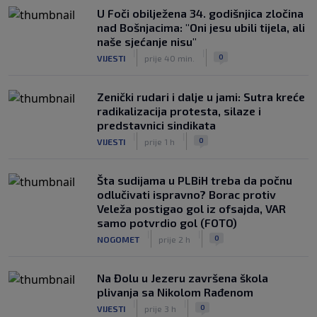
U Foči obilježena 34. godišnjica zločina
nad Bošnjacima: "Oni jesu ubili tijela, ali
naše sjećanje nisu"
|
|
0
VIJESTI
prije 40 min.
Zenički rudari i dalje u jami: Sutra kreće
radikalizacija protesta, silaze i
predstavnici sindikata
|
|
0
VIJESTI
prije 1 h
Šta sudijama u PLBiH treba da počnu
odlučivati ispravno? Borac protiv
Veleža postigao gol iz ofsajda, VAR
samo potvrdio gol (FOTO)
|
|
0
NOGOMET
prije 2 h
Na Đolu u Jezeru završena škola
plivanja sa Nikolom Rađenom
|
|
0
VIJESTI
prije 3 h