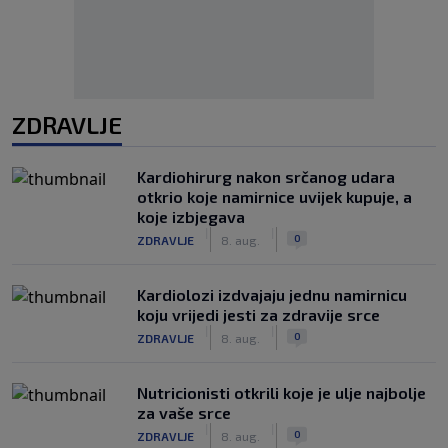
ZDRAVLJE
Kardiohirurg nakon srčanog udara
otkrio koje namirnice uvijek kupuje, a
koje izbjegava
|
|
0
ZDRAVLJE
8. aug.
Kardiolozi izdvajaju jednu namirnicu
koju vrijedi jesti za zdravije srce
|
|
0
ZDRAVLJE
8. aug.
Nutricionisti otkrili koje je ulje najbolje
za vaše srce
|
|
0
ZDRAVLJE
8. aug.