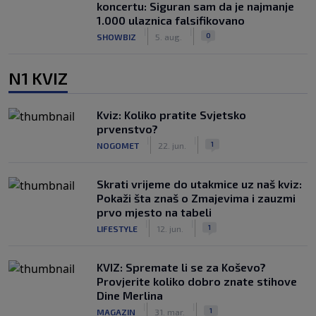
koncertu: Siguran sam da je najmanje
1.000 ulaznica falsifikovano
|
|
0
SHOWBIZ
5. aug.
N1 KVIZ
Kviz: Koliko pratite Svjetsko
prvenstvo?
|
|
1
NOGOMET
22. jun.
Skrati vrijeme do utakmice uz naš kviz:
Pokaži šta znaš o Zmajevima i zauzmi
prvo mjesto na tabeli
|
|
1
LIFESTYLE
12. jun.
KVIZ: Spremate li se za Koševo?
Provjerite koliko dobro znate stihove
Dine Merlina
|
|
1
MAGAZIN
31. mar.