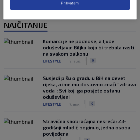
Prihvatam
NAJČITANIJE
Komarci je ne podnose, a ljude
oduševljava: Biljka koja bi trebala rasti
na svakom balkonu
|
|
0
LIFESTYLE
9. aug.
Susjedi pišu o gradu u BiH na devet
rijeka, a ime mu doslovno znači "zdrava
voda": Svi koji ga posjete ostanu
oduševljeni
|
|
0
LIFESTYLE
7. aug.
Stravična saobraćajna nesreća: 23-
godišnji mladić poginuo, jedna osoba
povijeđena
|
|