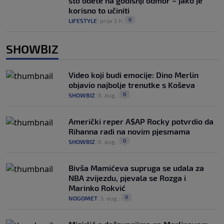
što odete na godišnji odmor – jako je
korisno to učiniti
0
LIFESTYLE
|
prije 3 h
|
SHOWBIZ
Video koji budi emocije: Dino Merlin
objavio najbolje trenutke s Koševa
0
SHOWBIZ
|
6. aug.
|
Američki reper A$AP Rocky potvrdio da
Rihanna radi na novim pjesmama
0
SHOWBIZ
|
6. aug.
|
Bivša Mamićeva supruga se udala za
NBA zvijezdu, pjevala se Rozga i
Marinko Rokvić
0
NOGOMET
|
5. aug.
|