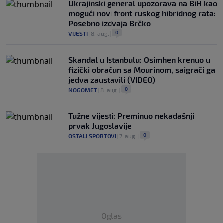
Ukrajinski general upozorava na BiH kao
mogući novi front ruskog hibridnog rata:
Posebno izdvaja Brčko
0
VIJESTI
|
8. aug.
|
Skandal u Istanbulu: Osimhen krenuo u
fizički obračun sa Mourinom, saigrači ga
jedva zaustavili (VIDEO)
0
NOGOMET
|
8. aug.
|
Tužne vijesti: Preminuo nekadašnji
prvak Jugoslavije
0
OSTALI SPORTOVI
|
7. aug.
|
Oglas