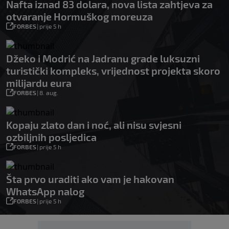
Nafta iznad 83 dolara, nova lista zahtjeva za
otvaranje Hormuškog moreuza
FORBES
|
prije 5 h
Džeko i Modrić na Jadranu grade luksuzni
turistički kompleks, vrijednost projekta skoro
milijardu eura
FORBES
|
8. aug.
Kopaju zlato dan i noć, ali nisu svjesni
ozbiljnih posljedica
FORBES
|
prije 5 h
Šta prvo uraditi ako vam je hakovan
WhatsApp nalog
FORBES
|
prije 5 h