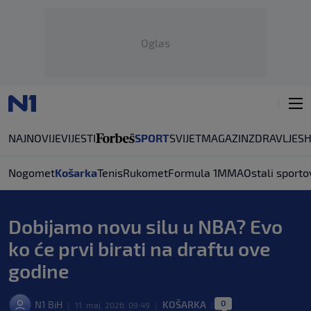
Oglas
NAJNOVIJE
VIJESTI
SPORT
SVIJET
MAGAZIN
ZDRAVLJE
S
Nogomet
Košarka
Tenis
Rukomet
Formula 1
MMA
Ostali sporto
Dobijamo novu silu u NBA? Evo
ko će prvi birati na draftu ove
godine
0
N1 BiH
KOŠARKA
|
11. maj. 2026. 09:49
|
|