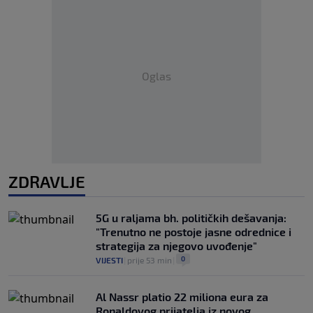
Oglas
ZDRAVLJE
5G u raljama bh. političkih dešavanja:
"Trenutno ne postoje jasne odrednice i
strategija za njegovo uvođenje"
0
VIJESTI
|
prije 53 min
|
Al Nassr platio 22 miliona eura za
Ronaldovog prijatelja iz novog