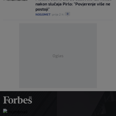
nakon slučaja Pirlo: "Povjerenje više ne
postoji"
0
NOGOMET
|
prije 2 h
|
Oglas