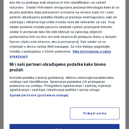
Alexandre Sarr.
kao što su pretraga web stranica ili lični identifikatori, na vašem
računaru . Odabir Prihvatam omogućava praćenje tehnologije kako bi se
pružila podrška dolje prikazanim svrhama na osnovu kojih mi i naši
partneri obrađujemo podatke Ukoliko je praćenje onemogućeno, neki od
Pogledajte na koji način je Barca
sadržaja i reklama koje vidite možda neće biti relevantni za vas. Ovaj
srušila Real i stigla do novog naslova
odabir postavki možete ponovno odabrati i pritom promijeniti trenutni
prvaka (VIDEO)
odabir ili pristanak tako što ćete kliknuti na Upravljaj željenim
NOGOMET
|
10. maj.
postavkama link na dnu ove web stranice [ili plutajuću ikonu u donjem
lijevom dijelu web stranice, ako je primjenjivo]. Vaš odabir će se
Barcelona je novi prvak Španije: Real
mijenjati u okviru našeg Wеб локација. Za više detalja, pogledajte
Madrid je pao u velikom El Clasicu
Uredbu o postupanju s ličnim podacima.
Više informacija o vašoj
(FOTO + VIDEO)
privatnosti
NOGOMET
|
10. maj.
Mi i naši partneri obrađujemo podatke kako bismo
Milan se umalo vratio sa -3, Sead
pružali:
Kolašinac igrao cijeli meč za
Koristite podatke o tačnoj geolokaciji. Aktivno skenirajte karakteristike
pobjednički tim
uređaja radi identifikacije. Spremanje podataka i/ili pristupanje
NOGOMET
|
10. maj.
podacima na uređaju. Prilagođeno oglašavanje i sadržaj, mjerenje
oglašavanja i sadržaja, istraživanje publike i razvoj usluga.
Borac golom Karla Perića nanio
Spisak partnera (pružalaca usluga)
Širokom 14. uzastopni poraz u
međusobnim duelima
NOGOMET
|
10. maj.
Prikaži svrhe
Tu su još i talentovani Bilal Coulibaly, Kyshawn