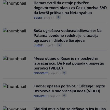
Hamas tvrdi da ostaje privržen
dogovorenom planu za Gazu, poziva SAD
da izvrši pritisak na Netanyahua
0
SVIJET
|
prije 1 h
|
Suša ugrožava vodosnabdijevanje: Na
Palama uvedene redukcije, situacija
ugrožava i dijelove Sarajeva
0
VIJESTI
|
prije 2 h
|
Messi stigao u Rosario na posljednji
ispraćaj ocu, De Paul pogodak posvetio
porodici (VIDEO)
0
NOGOMET
|
prije 2 h
|
Fudbal opasan po život: "Čišćenje" lopte
uzrokovalo saobraćajni udes (VIDEO)
0
NOGOMET
|
prije 2 h
|
Maldini otkrio šta se dešavalo iza kulisa