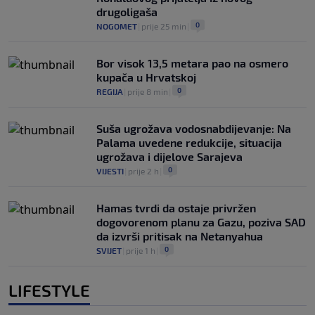
drugoligaša
0
NOGOMET
|
prije 25 min
|
Bor visok 13,5 metara pao na osmero
kupača u Hrvatskoj
0
REGIJA
|
prije 8 min
|
Suša ugrožava vodosnabdijevanje: Na
Palama uvedene redukcije, situacija
ugrožava i dijelove Sarajeva
0
VIJESTI
|
prije 2 h
|
Hamas tvrdi da ostaje privržen
dogovorenom planu za Gazu, poziva SAD
da izvrši pritisak na Netanyahua
0
SVIJET
|
prije 1 h
|
LIFESTYLE