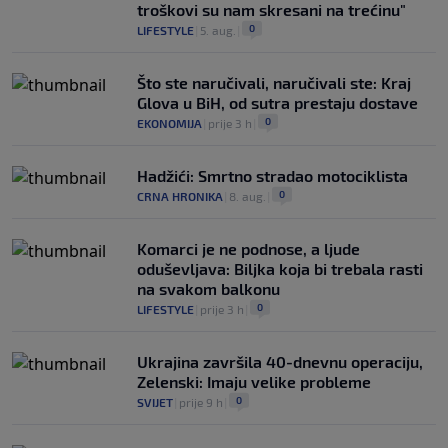
troškovi su nam skresani na trećinu"
0
LIFESTYLE
|
5. aug.
|
Što ste naručivali, naručivali ste: Kraj
Glova u BiH, od sutra prestaju dostave
0
EKONOMIJA
|
prije 3 h
|
Hadžići: Smrtno stradao motociklista
0
CRNA HRONIKA
|
8. aug.
|
Komarci je ne podnose, a ljude
oduševljava: Biljka koja bi trebala rasti
na svakom balkonu
0
LIFESTYLE
|
prije 3 h
|
Ukrajina završila 40-dnevnu operaciju,
Zelenski: Imaju velike probleme
0
SVIJET
|
prije 9 h
|