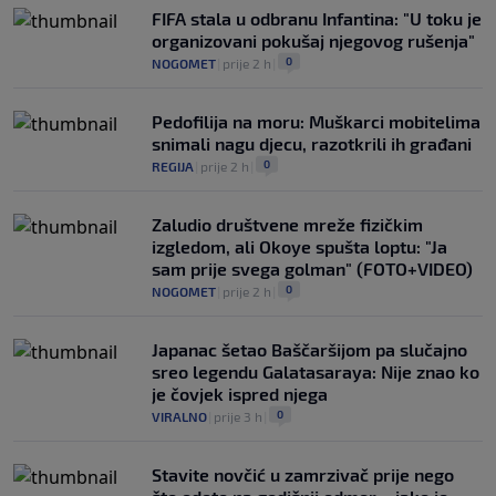
FIFA stala u odbranu Infantina: "U toku je
organizovani pokušaj njegovog rušenja"
0
NOGOMET
|
prije 2 h
|
Pedofilija na moru: Muškarci mobitelima
snimali nagu djecu, razotkrili ih građani
0
REGIJA
|
prije 2 h
|
Zaludio društvene mreže fizičkim
izgledom, ali Okoye spušta loptu: "Ja
sam prije svega golman" (FOTO+VIDEO)
0
NOGOMET
|
prije 2 h
|
Japanac šetao Baščaršijom pa slučajno
sreo legendu Galatasaraya: Nije znao ko
je čovjek ispred njega
0
VIRALNO
|
prije 3 h
|
Stavite novčić u zamrzivač prije nego