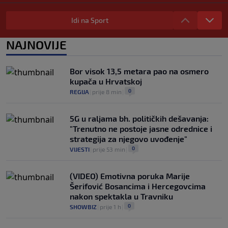
Carrick vraća Rashforda u prvi tim: Nova
šansa nakon 18 mjeseci i dvije posudbe
Idi na Sport
0
NOGOMET
|
prije 1 h
|
NAJNOVIJE
Đoković napravio šou na koncertu: Uzeo
mikrofon, zapjevao pa zaplesao na bini
(VIDEO)
Bor visok 13,5 metara pao na osmero
0
TENIS
|
prije 2 h
|
kupača u Hrvatskoj
0
REGIJA
|
prije 8 min
|
5G u raljama bh. političkih dešavanja:
"Trenutno ne postoje jasne odrednice i
strategija za njegovo uvođenje"
0
VIJESTI
|
prije 53 min
|
(VIDEO) Emotivna poruka Marije
Šerifović Bosancima i Hercegovcima
nakon spektakla u Travniku
0
SHOWBIZ
|
prije 1 h
|