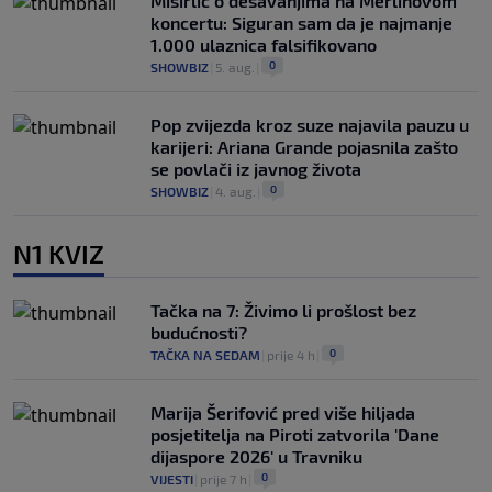
Misirlić o dešavanjima na Merlinovom
koncertu: Siguran sam da je najmanje
1.000 ulaznica falsifikovano
0
SHOWBIZ
|
5. aug.
|
Pop zvijezda kroz suze najavila pauzu u
karijeri: Ariana Grande pojasnila zašto
se povlači iz javnog života
0
SHOWBIZ
|
4. aug.
|
N1 KVIZ
Tačka na 7: Živimo li prošlost bez
budućnosti?
0
TAČKA NA SEDAM
|
prije 4 h
|
Marija Šerifović pred više hiljada
posjetitelja na Piroti zatvorila 'Dane
dijaspore 2026' u Travniku
0
VIJESTI
|
prije 7 h
|