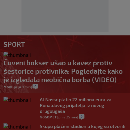
SPORT
Čuveni bokser ušao u kavez protiv
šestorice protivnika: Pogledajte kako
je izgledala neobična borba (VIDEO)
0
MMA
|
prije 8 min
|
Al Nassr platio 22 miliona eura za
Ronaldovog prijatelja iz novog
drugoligaša
0
NOGOMET
|
prije 25 min
|
Skupo plaćeni stadion u kojeg su otvorili