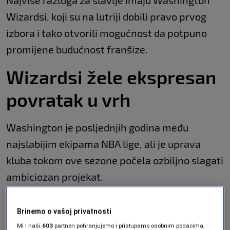
Najviše razloga za slavlje imaju Washington
Wizardsi, koji su na lutriji dobili pravo prvog
izbora i tako otvorili mogućnost da potpuno
promijene budućnost franšize.
Wizardsi žele ekspresan
povratak u vrh
Washington je posljednjih godina među
najslabijim ekipama NBA lige, ali je uprava
kluba tokom ove sezone počela ozbiljno slagati
ambiciozan projekat.
U ekipu su stigli Anthony Davis i Trae Young,
Brinemo o vašoj privatnosti
dok je veliki napredak pokazao i mladi
Mi i naši
603
partneri pohranjujemo i pristupamo osobnim podacima,