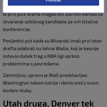
Prihvatam
George, Tre Johnson, kao i Tristan Vukčević, pa
bi prvi pick drafta mogao biti završni komad za
stvaranje ozbiljnog kandidata za vrh Istočne
konferencije.
Posljednji put kada su Wizardsi imali prvi izbor
drafta odabrali su Johna Walla, koji je kasnije
ostavio dubok trag u NBA ligi uprkos
problemima s povredama.
Zanimljivo, upravo je Wall predstavljao
Washington tokom lutrije i donio sreću svom
bivšem klubu.
Utah druga, Denver tek