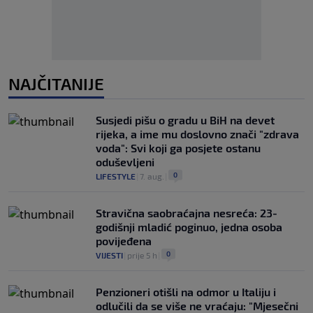
NAJČITANIJE
Susjedi pišu o gradu u BiH na devet
rijeka, a ime mu doslovno znači "zdrava
voda": Svi koji ga posjete ostanu
oduševljeni
0
LIFESTYLE
|
7. aug.
|
Stravična saobraćajna nesreća: 23-
godišnji mladić poginuo, jedna osoba
povijeđena
0
VIJESTI
|
prije 5 h
|
Penzioneri otišli na odmor u Italiju i
odlučili da se više ne vraćaju: "Mjesečni