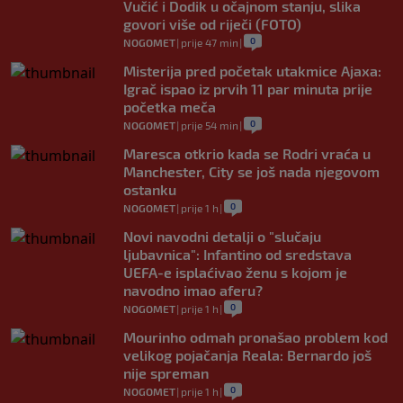
Vučić i Dodik u očajnom stanju, slika
govori više od riječi (FOTO)
0
NOGOMET
|
prije 47 min
|
Misterija pred početak utakmice Ajaxa:
Igrač ispao iz prvih 11 par minuta prije
početka meča
0
NOGOMET
|
prije 54 min
|
Maresca otkrio kada se Rodri vraća u
Manchester, City se još nada njegovom
ostanku
0
NOGOMET
|
prije 1 h
|
Novi navodni detalji o "slučaju
ljubavnica": Infantino od sredstava
UEFA-e isplaćivao ženu s kojom je
navodno imao aferu?
0
NOGOMET
|
prije 1 h
|
Mourinho odmah pronašao problem kod
velikog pojačanja Reala: Bernardo još
nije spreman
0
NOGOMET
|
prije 1 h
|